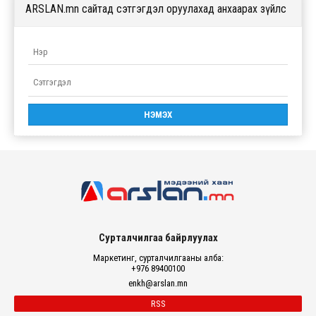
ARSLAN.mn сайтад сэтгэгдэл оруулахад анхаарах зүйлс
Сурталчилгаа байрлуулах
Маркетинг, сурталчилгааны алба:
+976 89400100
enkh@arslan.mn
RSS