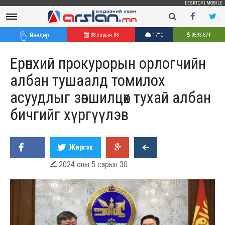
DESKTOP
|
MOBILE
Өнөөдөр
08 сарын 08
17°C
3593.87
₮
Ерөнхий прокурорын орлогчийн
албан тушаалд томилох
асуудлыг зөвшилцөх тухай албан
бичгийг хүргүүлэв
Жиргэх
2024 оны 5 сарын 30
