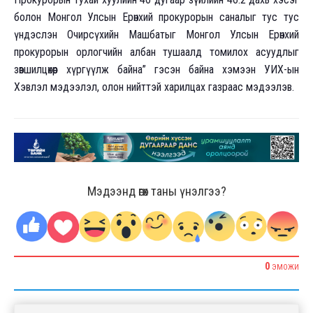
болон Монгол Улсын Ерөнхий прокурорын саналыг тус тус
үндэслэн Очирсүхийн Машбатыг Монгол Улсын Ерөнхий
прокурорын орлогчийн албан тушаалд томилох асуудлыг
зөвшилцөхөөр хүргүүлж байна” гэсэн байна хэмээн УИХ-ын
Хэвлэл мэдээлэл, олон нийттэй харилцах газраас мэдээлэв.
Мэдээнд өгөх таны үнэлгээ?
0
ЭМОЖИ