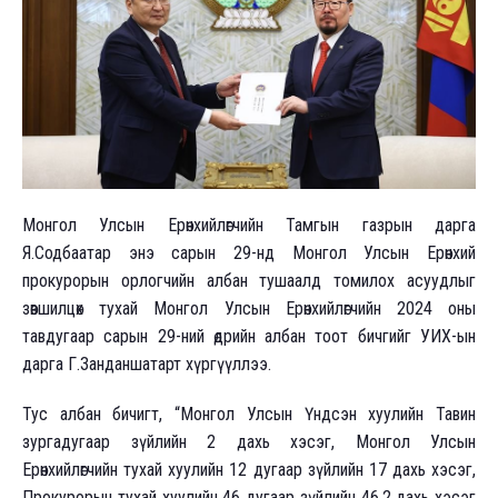
Монгол Улсын Ерөнхийлөгчийн Тамгын газрын дарга
Я.Содбаатар энэ сарын 29-нд Монгол Улсын Ерөнхий
прокурорын орлогчийн албан тушаалд томилох асуудлыг
зөвшилцөх тухай Монгол Улсын Ерөнхийлөгчийн 2024 оны
тавдугаар сарын 29-ний өдрийн албан тоот бичгийг УИХ-ын
дарга Г.Занданшатарт хүргүүллээ.
Тус албан бичигт, “Монгол Улсын Үндсэн хуулийн Тавин
зургадугаар зүйлийн 2 дахь хэсэг, Монгол Улсын
Ерөнхийлөгчийн тухай хуулийн 12 дугаар зүйлийн 17 дахь хэсэг,
Прокурорын тухай хуулийн 46 дугаар зүйлийн 46.2 дахь хэсэг