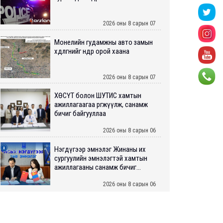
2026 оны 8 сарын 07
Монелийн гудамжны авто замын
хөдөлгөөнийг өнөөдөр орой хаана
2026 оны 8 сарын 07
ХӨСҮТ болон ШУТИС хамтын
ажиллагаагаа өргөжүүлж, санамж
бичиг байгууллаа
2026 оны 8 сарын 06
Нэгдүгээр эмнэлэг Жинаны их
сургуулийн эмнэлэгтэй хамтын
ажиллагааны санамж бичиг...
2026 оны 8 сарын 06
Нийслэлийн ИТХ-аар “Сэлбэ
ухаалаг хот”, агаарын бохирдол
зэрэг асуудлыг хэлэлцэж ...