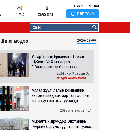
08 сарын 09,
Ням

ӨНӨӨДӨР ТОЙМ
м
17°C
3593.87
₮
Шинэ мэдээ
2026-08-09
Унгар Улсын Ерөнхийлөгч Томаш
Шүйокт УИХ-ын дарга
Г.Занданшатар бараалхав
2024 оны 3 сарын 07
Яг одоо уншиж байна
Аялал жуулчлалын компанийн
автомашинд хязгаар тогтоолгүй
шатахуун олгохыг үүрэгдл...
2026 оны 8 сарын 07
Амралтын өдрүүдэд Энхтайвны
гүүрний баруун, зүүн талын туслах