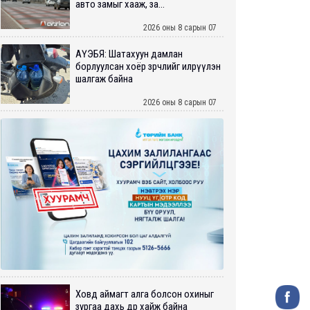
авто замыг хааж, за...
2026 оны 8 сарын 07
АҮЭБЯ: Шатахуун дамлан
борлуулсан хоёр зөрчлийг илрүүлэн
шалгаж байна
2026 оны 8 сарын 07
Ховд аймагт алга болсон охиныг
зургаа дахь өдрөө хайж байна