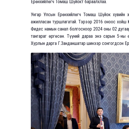
Ерөнхийлөгч Томаш Шүйокт бараалхлаа.
Унгар Улсын Ерөнхийлөгч Томаш Шүйок хувийн ху
ажилласан туршлагатай. Тэрээр 2016 оноос хойш Ү
Фидес намын санал болгосноор 2024 оны 02 дугаа
тангараг өргөсөн. Түүний дараа энэ сарын 5-ны
Хурлын дарга Г.Занданшатар шинээр сонгогдсон Ер