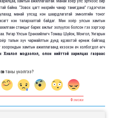
харилцаа, хамтын ажиллагаатай. Манай хоёр улс эртнээс ойр
й байна. “Зовох цагт нөхрийн чанар танигдана” гэдэгчлэн
улахад манай улсад нэн шаардлагатай эмнэлгийн тоног
асагт нэн талархалтай байдаг. Мөн хоёр улсын хамтын
ахилгаан станцыг барих ажлыг эхлүүлэх болсон гэх зэргээр
аа. Унгар Улсын Ерөнхийлөгч Томаш Шүйок, Монгол, Унгарын
хоёр талын хүч чармайлтын дүнд идэвхтэй өрнөж байгаад
т хоорондын хамтын ажиллагаанд ихээхэн ач холбогдол өгч
Хэвлэл мэдээлэл, олон нийттэй харилцах газраас
гөх таны үнэлгээ?
0
ЭМОЖИ