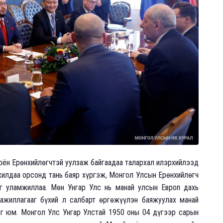
оён Ерөнхийлөгчтэй уулзаж байгаадаа талархал илэрхийлээд
илдаа орсонд тань баяр хүргэж, Монгол Улсын Ерөнхийлөгч
эг уламжиллаа. Мөн Унгар Улс нь манай улсын Европ дахь
 ажиллагааг бүхий л салбарт өргөжүүлэн баяжуулах манай
г юм. Монгол Улс Унгар Улстай 1950 оны 04 дүгээр сарын