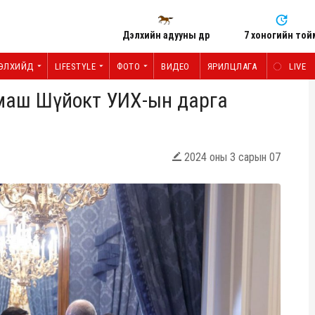
Дэлхийн адууны өдөр
7 хоногийн той
ЭЛХИЙД
LIFESTYLE
ФОТО
ВИДЕО
ЯРИЛЦЛАГА
LIVE
омаш Шүйокт УИХ-ын дарга
2024 оны 3 сарын 07
