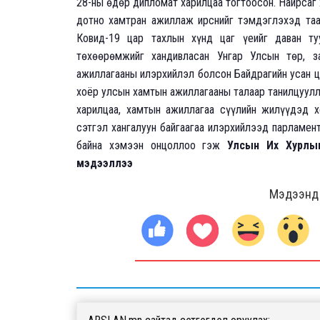
28-ны өдөр дипломат харилцаа тогтоосон. Найрсаг 
дотно хамтран ажиллаж ирснийг тэмдэглэхэд таата
Ковид-19 цар тахлын хүнд цаг үеийг даван ту
төхөөрөмжийг хандивласан Унгар Улсын төр, з
ажиллагааны илэрхийлэл болсон Байдрагийн усан ц
хоёр улсын хамтын ажиллагааны талаар танилцуулл
харилцаа, хамтын ажиллагаа сүүлийн жилүүдэд 
сэтгэл хангалуун байгаагаа илэрхийлээд парламен
байна хэмээн онцоллоо гэж
Улсын Их Хурлын 
мэдээллээ
Мэдээнд ө