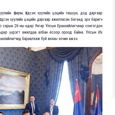
улийн фирм, Үндсэн хуулийн цэцийн гишүүн, дэд даргаар
ндсэн хуулийн цэцийн даргаар ажилласан бөгөөд эрх баригч
р сарын 26-ны өдөр Унгар Улсын Ерөнхийлөгчөөр сонгогдон
 өдөр үүрэгт ажилдаа албан ёсоор ороод байна. Улсын Их
өнхийлөгчид бараалхаж буй анхны зочин ажээ.