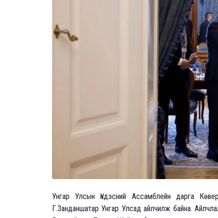
Унгар Улсын Үндэсний Ассамблейн дарга Көв
Г.Занданшатар Унгар Улсад айлчилж байна. Айлчл