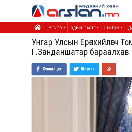
УЛС ТӨР
ЭДИЙН ЗАСАГ
НИЙГЭМ
Д
Унгар Улсын Ерөнхийлөгч Т
Г.Занданшатар бараалхав
Хуваалцах
Жиргэх