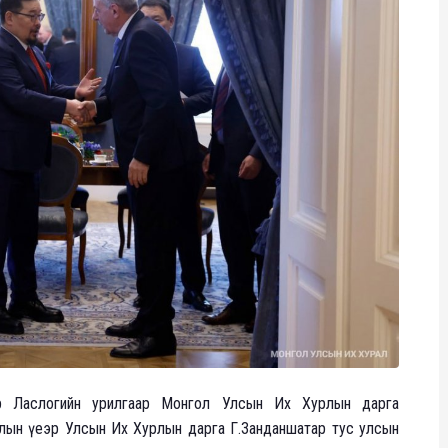
ер Ласлогийн урилгаар Монгол Улсын Их Хурлын дарга
алын үеэр Улсын Их Хурлын дарга Г.Занданшатар тус улсын