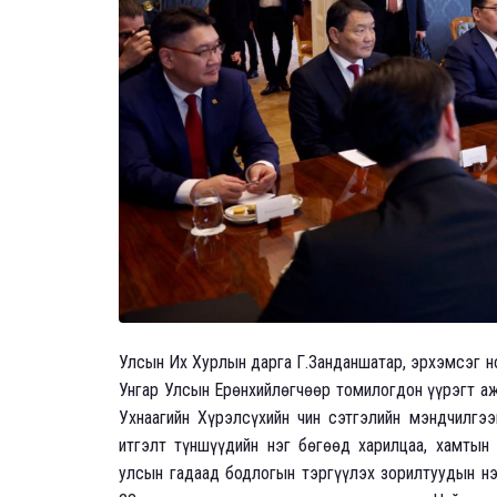
Улсын Их Хурлын дарга Г.Занданшатар, эрхэмсэг н
Унгар Улсын Ерөнхийлөгчөөр томилогдон үүрэгт аж
Ухнаагийн Хүрэлсүхийн чин сэтгэлийн мэндчилгэ
итгэлт түншүүдийн нэг бөгөөд харилцаа, хамтын
улсын гадаад бодлогын тэргүүлэх зорилтуудын нэ