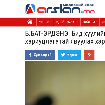
УЛС ТӨР
ЭДИЙН ЗАСАГ
НИЙГЭМ
Д
Б.БАТ-ЭРДЭНЭ: Бид хуулийн
хариуцлагатай явуулах хэр
Хуваалцах
3
Жиргэх