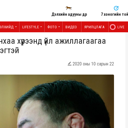
Дэлхийн адууны өдөр
7 хоногийн то
ЭЛХИЙД
LIFESTYLE
ФОТО
ВИДЕО
ЯРИЛЦЛАГА
LIVE
хаа хүрээнд үйл ажиллагаагаа
эгтэй
2020 оны 10 сарын 22
