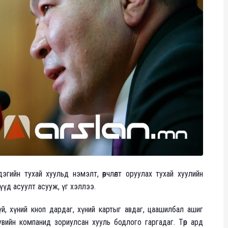
ийн тухай хуульд нэмэлт, өөрчлөлт оруулах тухай хуулийн
үүд асуулт асууж, үг хэллээ.
үй, хүний кноп дардаг, хүний картыг авдаг, цаашилбал ашиг
вийн компанид зориулсан хууль бодлого гаргадаг. Төр ард