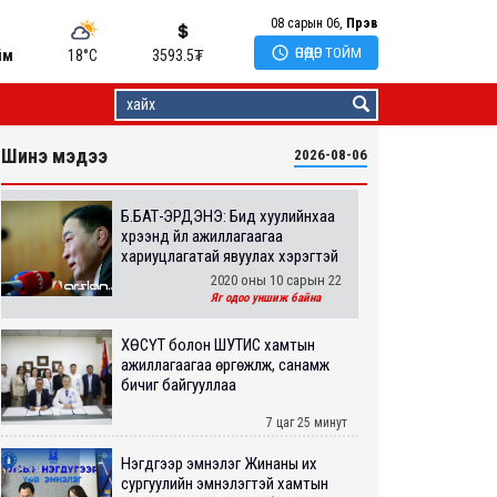
08 сарын 06,
Пүрэв

ӨНӨӨДӨР ТОЙМ
йм
18°C
3593.5
₮
Шинэ мэдээ
2026-08-06
Б.БАТ-ЭРДЭНЭ: Бид хуулийнхаа
хүрээнд үйл ажиллагаагаа
хариуцлагатай явуулах хэрэгтэй
2020 оны 10 сарын 22
Яг одоо уншиж байна
ХӨСҮТ болон ШУТИС хамтын
ажиллагаагаа өргөжүүлж, санамж
бичиг байгууллаа
7 цаг 25 минут
Нэгдүгээр эмнэлэг Жинаны их
сургуулийн эмнэлэгтэй хамтын