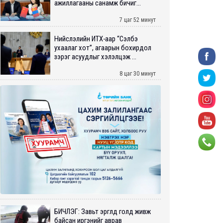
ажиллагааны санамж бичиг...
7 цаг 52 минут
Нийслэлийн ИТХ-аар “Сэлбэ
ухаалаг хот”, агаарын бохирдол
зэрэг асуудлыг хэлэлцэж ...
8 цаг 30 минут
БИЧЛЭГ: Завьт эргүүлүүд голд живж
байсан иргэнийг аврав