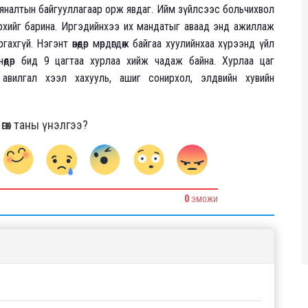
хяналтын байгууллагаар орж явдаг. Ийм зүйлсээс больчихвол
н эрхийг барина. Иргэдийнхээ их мандатыг аваад энд ажиллаж
хгүй. Нэгэнт өнөөдөр мөрдөгдөж байгаа хуулийнхаа хүрээнд үйл
нөөдөр бид 9 цагтаа хурлаа хийж чадаж байна. Хурлаа цаг
авилгал хээл хахууль, ашиг сонирхол, элдвийн хувийн
гөх таны үнэлгээ?
0
ЭМОЖИ