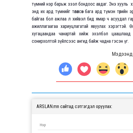
түмний нэр барьж зээл бондоос авдаг. Энэ хууль 
энд их ард түмнийг төлөөлсөн бага ард түмэн төрий
байгаа бол ажлаа л хийвэл бид ямар ч асуудал гарга
ажиллагаагаа хариуцлагатай явуулах хэрэгтэй. Ө
хугацаандаа чанартай хийж эхэлбэл цаашлаад 
сонирхолтой зүйлсээс ангид байж чадна гэсэн үг.
Мэдээнд ө
ARSLAN.mn сайтад сэтгэгдэл оруулах: