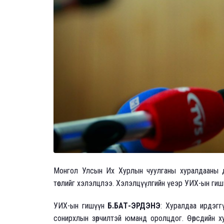
Монгол Улсын Их Хурлын чуулганы хуралдааны дэг
төслийг хэлэлцлээ. Хэлэлцүүлгийн үеэр УИХ-ын гиш
УИХ-ын гишүүн
Б.БАТ-ЭРДЭНЭ
: Хуралдаа ирдэгг
сонирхлын зөрчилтэй юманд оролцдог. Өөрсдийн ху