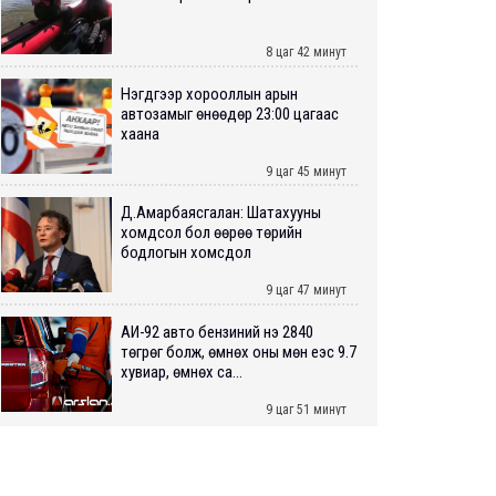
8 цаг 42 минут
Нэгдүгээр хорооллын арын
автозамыг өнөөдөр 23:00 цагаас
хаана
9 цаг 45 минут
Д.Амарбаясгалан: Шатахууны
хомдсол бол өөрөө төрийн
бодлогын хомсдол
9 цаг 47 минут
АИ-92 авто бензиний үнэ 2840
төгрөг болж, өмнөх оны мөн үеэс 9.7
хувиар, өмнөх са...
9 цаг 51 минут
ШУУРХАЙ: Туул голд 13 настай
хүүхэд живж, эрэн хайх ажиллагаа
үргэлжилж байна