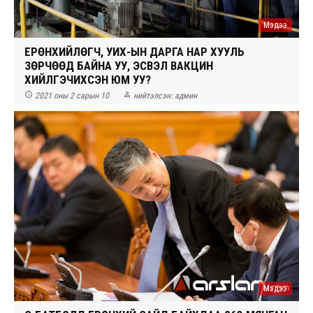
Мэдээ
ЕРӨНХИЙЛӨГЧ, УИХ-ЫН ДАРГА НАР ХУУЛЬ
ЗӨРЧӨӨД БАЙНА УУ, ЭСВЭЛ ВАКЦИН
ХИЙЛГЭЧИХСЭН ЮМ УУ?


2021 оны 2 сарын 10
нийтэлсэн:
админ
Мэдээ