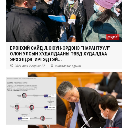
Мэдээ
ЕРӨНХИЙ САЙД Л.ОЮУН-ЭРДЭНЭ “НАРАНТУУЛ”
ОЛОН УЛСЫН ХУДАЛДААНЫ ТӨВД ХУДАЛДАА
ЭРХЭЛДЭГ ИРГЭДТЭЙ...


2021 оны 2 сарын 27
нийтэлсэн:
админ