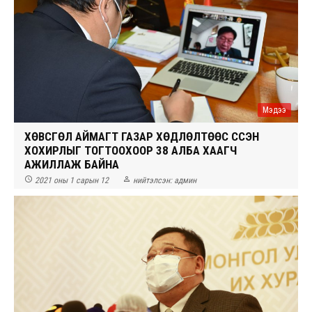
Мэдээ
ХӨВСГӨЛ АЙМАГТ ГАЗАР ХӨДЛӨЛТӨӨС ҮҮССЭН
ХОХИРЛЫГ ТОГТООХООР 38 АЛБА ХААГЧ
АЖИЛЛАЖ БАЙНА


2021 оны 1 сарын 12
нийтэлсэн:
админ