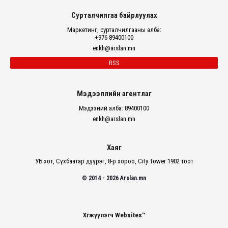
Сурталчилгаа байрлуулах
Маркетинг, сурталчилгааны алба:
+976 89400100
enkh@arslan.mn
RSS
Мэдээллийн агентлаг
Мэдээний алба: 89400100
enkh@arslan.mn
Хаяг
УБ хот, Сүхбаатар дүүрэг, 8-р хороо, City Tower 1902 тоот
© 2014 - 2026 Arslan.mn
Хөгжүүлэгч Websites™