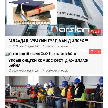
Мэдээ
ГАДААДАД СУРАХЫН ТУЛД МАН-Д ЭЛСЭХ ҮҮ!!!


2021 оны 2 сарын 16
нийтэлсэн:
админ
Мэдээ
УЛСЫН ОНЦГОЙ КОМИСС ХӨСҮТ-Д АЖИЛЛАЖ
БАЙНА


2021 оны 2 сарын 13
нийтэлсэн:
админ