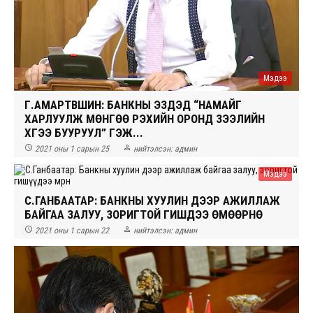
Мэдээ
Г.АМАРТҮВШИН: БАНКНЫ ЭЗДЭД “НАМАЙГ
ХАРЛУУЛЖ МӨНГӨӨ ҮРЭХИЙН ОРОНД ЗЭЭЛИЙН
ХҮҮГЭЭ БУУРУУЛ” ГЭЖ...


2021 оны 1 сарын 25
нийтэлсэн:
админ
Мэдээ
С.ГАНБААТАР: БАНКНЫ ХУУЛИН ДЭЭР АЖИЛЛАЖ
БАЙГАА ЗАЛУУ, ЗОРИГТОЙ ГИШҮҮДЭЭ ӨМӨӨРНӨ


2021 оны 1 сарын 22
нийтэлсэн:
админ