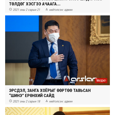
ТӨЛДӨГ ХЭСГЭЭ АЧААГА...


2021 оны 2 сарын 21
нийтэлсэн:
админ
Мэдээ
ЭРСДЭЛ, ЗАНГА ХОЁРЫГ ӨӨРТӨӨ ТАВЬСАН
“ШИНЭ” ЕРӨНХИЙ САЙД


2021 оны 2 сарын 18
нийтэлсэн:
админ