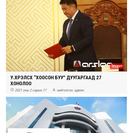
Мэдээ
У.ХҮРЭЛСҮХ “ХООСОН БУУ” ДУУГАРГААД 27
ХОНОЛОО


2021 оны 2 сарын 17
нийтэлсэн:
админ