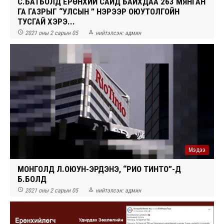
СҮ.БАТБОЛД ЕРӨНХИЙ САЙД БАЙХДАА 263 МЯНГАН
ГА ГАЗРЫГ “УЛСЫН ” НЭРЭЭР ОЮУТОЛГОЙН
ТУСГАЙ ХЭРЭ...


2021 оны 2 сарын 05
нийтэлсэн:
админ
Мэдээ
МОНГОЛД Л.ОЮУН-ЭРДЭНЭ, “РИО ТИНТО”-Д
Б.БОЛД


2021 оны 2 сарын 05
нийтэлсэн:
админ