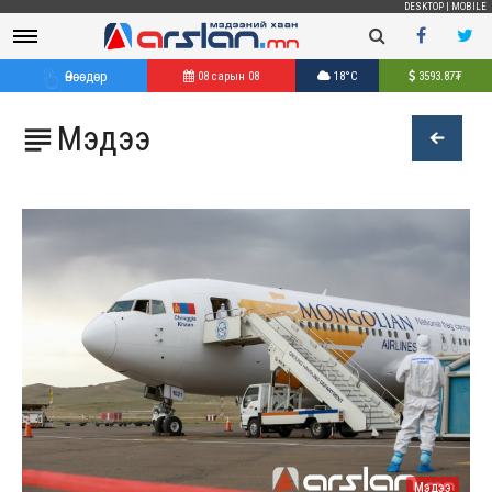
DESKTOP
|
MOBILE
Өнөөдөр
08 сарын 08
18°C
3593.87
₮
Мэдээ

Мэдээ