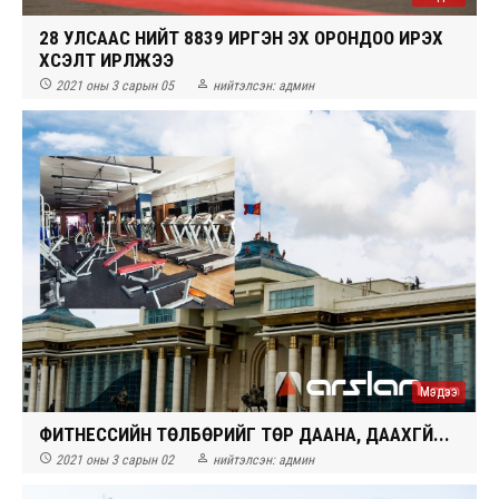
28 УЛСААС НИЙТ 8839 ИРГЭН ЭХ ОРОНДОО ИРЭХ
ХҮСЭЛТ ИРҮҮЛЖЭЭ


2021 оны 3 сарын 05
нийтэлсэн:
админ
Мэдээ
ФИТНЕССИЙН ТӨЛБӨРИЙГ ТӨР ДААНА, ДААХГҮЙ...


2021 оны 3 сарын 02
нийтэлсэн:
админ