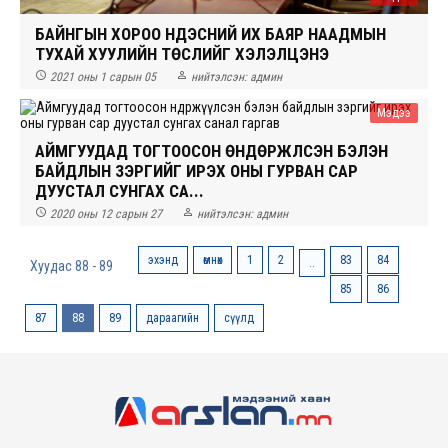
БАЙНГЫН ХОРОО ҮНДЭСНИЙ ИХ БАЯР НААДМЫН
ТУХАЙ ХУУЛИЙН ТӨСЛИЙГ ХЭЛЭЛЦЭНЭ


2021 оны 1 сарын 05
нийтэлсэн:
админ
Мэдээ
АЙМГУУДАД ТОГТООСОН ӨНДӨРЖҮҮЛСЭН БЭЛЭН
БАЙДЛЫН ЗЭРГИЙГ ИРЭХ ОНЫ ГУРВАН САР
ДУУСТАЛ СУНГАХ СА...


2020 оны 12 сарын 27
нийтэлсэн:
админ
эхэнд
өмнөх
1
2
83
84
..
Хуудас 88 - 89
85
86
87
88
89
дараагийн
сүүлд