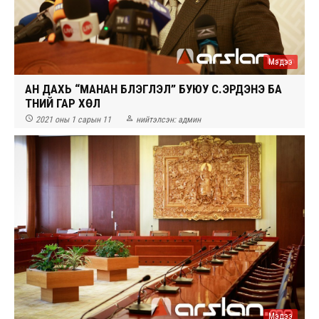
Мэдээ
АН ДАХЬ “МАНАН БҮЛЭГЛЭЛ” БУЮУ С.ЭРДЭНЭ БА
ТҮҮНИЙ ГАР ХӨЛ


2021 оны 1 сарын 11
нийтэлсэн:
админ
Мэдээ