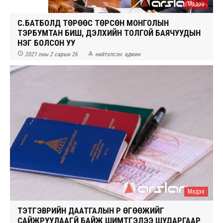
Мэдээ
СҮ.БАТБОЛД ТӨРӨӨС ТӨРСӨН МОНГОЛЫН
ТЭРБУМТАН БИШ, ДЭЛХИЙН ТОЛГОЙ БАЯЧУУДЫН
НЭГ БОЛСОН УУ


2021 оны 2 сарын 26
нийтэлсэн:
админ
Мэдээ
ТЭТГЭВРИЙН ДААТГАЛЫН ҮР ӨГӨӨЖИЙГ
САЙЖРУУЛААГҮЙ БАЙЖ ШИМТГЭЛЭЭ ШУДАРГААР