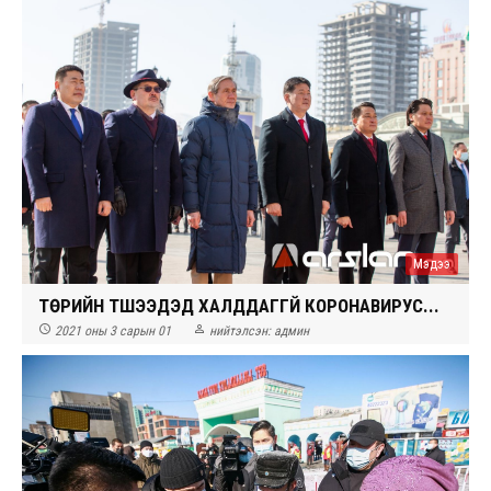
Мэдээ
ТӨРИЙН ТҮШЭЭДЭД ХАЛДДАГГҮЙ КОРОНАВИРУС...


2021 оны 3 сарын 01
нийтэлсэн:
админ