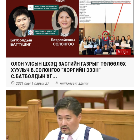
Мэдээ
ОЛОН УЛСЫН ШҮҮХЭД ЗАСГИЙН ГАЗРЫГ ТӨЛӨӨЛӨХ
ХУУЛЬЧ Б.СОЛОНГОО “ХЭРГИЙН ЭЗЭН”
СҮ.БАТБОЛДЫН ХҮҮГ...


2021 оны 1 сарын 27
нийтэлсэн:
админ