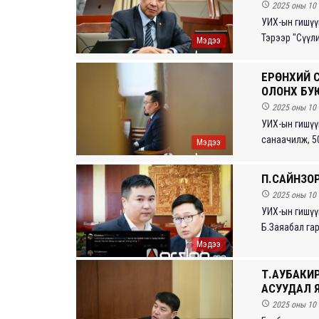

2025 оны 10 
УИХ-ын гишүү
Тэрээр "Сүүли
Мэдээ
ЕРӨНХИЙ 
ОЛОНХ БУЮ

2025 оны 10 
УИХ-ын гишүү
санаачилж, 50
Мэдээ
П.САЙНЗОР

2025 оны 10 
УИХ-ын гишүү
Б.Заяабал гар
Мэдээ
Т.АУБАКИР
АСУУДАЛ Я

2025 оны 10 