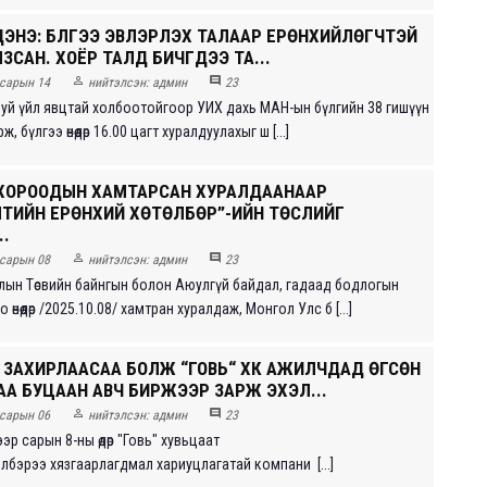
ЭНЭ: БҮЛГЭЭ ЭВЛЭРҮҮЛЭХ ТАЛААР ЕРӨНХИЙЛӨГЧТЭЙ
ЗСАН. ХОЁР ТАЛД БИЧГҮҮДЭЭ ТА...


сарын 14
нийтэлсэн:
админ
23
ж буй үйл явцтай холбоотойгоор УИХ дахь МАН-ын бүлгийн 38 гишүүн
ж, бүлгээ өнөөдөр 16.00 цагт хуралдуулахыг ш [...]
ХОРООДЫН ХАМТАРСАН ХУРАЛДААНААР
ИЛТИЙН ЕРӨНХИЙ ХӨТӨЛБӨР”-ИЙН ТӨСЛИЙГ
.


сарын 08
нийтэлсэн:
админ
23
лын Төсвийн байнгын болон Аюулгүй байдал, гадаад бодлогын
өнөөдөр /2025.10.08/ хамтран хуралдаж, Монгол Улс б [...]
Х ЗАХИРЛААСАА БОЛЖ “ГОВЬ“ ХК АЖИЛЧДАД ӨГСӨН
АА БУЦААН АВЧ БИРЖЭЭР ЗАРЖ ЭХЭЛ...


сарын 06
нийтэлсэн:
админ
23
ээр сарын 8-ны өдөр "Говь" хувьцаат
лбэрээ хязгаарлагдмал хариуцлагатай компани [...]