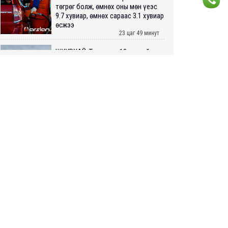
төгрөг болж, өмнөх оны мөн үеэс
9.7 хувиар, өмнөх сараас 3.1 хувиар
өсжээ
23 цаг 49 минут
ШУУРХАЙ: Туул голд 13 настай
хүүхэд живж, эрэн хайх ажиллагаа
үргэлжилж байна
2026 оны 8 сарын 06
Татварын өртэй шатахуун
импортлогч ААН-үүдийн дансыг
битүүмжлэхгүй
2026 оны 8 сарын 06
Нийслэлийн цэцэрлэгийн цахим
бүртгэл энэ сарын 10-нд эхэлнэ
2026 оны 8 сарын 06
Өнөр хороолол болон Баянхошууны
авто замын барилгын ажлын нийт