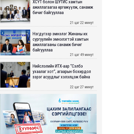
ХӨСҮТ болон ШУТИС хамтын
ажиллагаагаа өргөжүүлж, санамж
бичиг байгууллаа
21 цаг 22 минут
Нэгдүгээр эмнэлэг Жинаны их
сургуулийн эмнэлэгтэй хамтын
ажиллагааны санамж бичиг
байгууллаа
21 цаг 49 минут
Нийслэлийн ИТХ-аар “Сэлбэ
ухаалаг хот”, агаарын бохирдол
зэрэг асуудлыг хэлэлцэж байна
22 цаг 27 минут