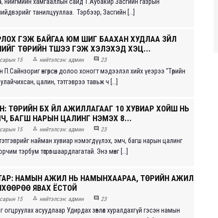
лмөр, нийгмийн хамгааллын сайд Т.Аубакир Засгийн газрын
йдвэрийг танилцууллаа. Тэрбээр, Засгийн [...]
РЛОХ ГЭЖ БАЙГАА ЮМ ШИГ БААХАН ХУДЛАА ЗҮЙЛ
НИЙГ ТӨРИЙН ТҮШЭЭ ГЭЖ ХЭЛЭХЭД ХЭЦ...


сарын 15
нийтэлсэн:
админ
23
 П.Сайнзориг өнгөрсөн долоо хоногт мэдээлэл хийх үеэрээ "Төрийн
улайчихсан, цалин, тэтгэврээ тавьж ч [...]
: ТӨРИЙН БҮХ ҮЙЛ АЖИЛЛАГААГ 10 ХУВИАР ХОЙШ НЬ
Ч, БАГШ НАРЫН ЦАЛИНГ НЭМЭХ 8...


сарын 15
нийтэлсэн:
админ
23
этгэврийг найман хувиар нэмэгдүүлэх, эмч, багш нарын цалинг
чим тэрбум төгрөг шаардлагатай. Энэ мөнг [...]
ТАР: НАМЫН АЖИЛ НЬ НАМЫНХААРАА, ТӨРИЙН АЖИЛ
НХӨӨРӨӨ ЯВАХ ЁСТОЙ


сарын 15
нийтэлсэн:
админ
23
г огцруулах асуудлаар Удирдах зөвлөл хуралдахгүй гэсэн намын