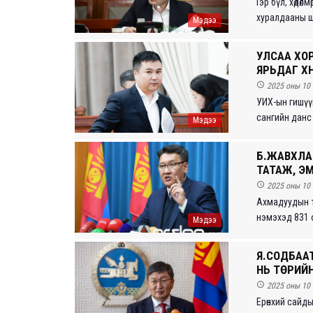
Гэр бүл, хөдө
хуралдааны ши
Мэдээ
УЛСАА ХО
ЯРЬДАГ ХҮ

2025 оны 10 
УИХ-ын гишүүн
сангийн данс 
Мэдээ
Б.ЖАВХЛАН
ТАТАЖ, ЭМ

2025 оны 10 
Ахмадуудын т
нэмэхэд 831 ор
Мэдээ
Я.СОДБАА
НЬ ТӨРИЙ

2025 оны 10 
Ерөнхий сайды