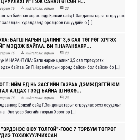
ЦРУУЛАХГҮЙ” ГЭЖ САНАЛ ӨГСӨН Н...


сарын 16
нийтэлсэн:
админ
23
лалтын байнгын хороо өнөөдөр Ерөнхий сайд Г.Занданшатарыг огцруулах
 хэлэлцэн, хуралдаанд оролцсон гишүүдийн о [...]
ЯА: БАГШ НАРЫН ЦАЛИНГ 3,5 САЯ ТӨГРӨГ ХҮРГЭХ
Г МЭДЭЖ БАЙГАА. БИ П.НАРАНБАЯР...


сарын 16
нийтэлсэн:
админ
23
н М.НАРАНТУЯА: Багш нарын цалинг 3,5 сая төгрөг хүргэх
эдэж байгаа. Би П.Наранбаярын оронд байсан бол байсан бо [...]
ГТ: ИЙМ ҮЕД НЬ ЗАСГИЙН ГАЗРАА ДЭМЖДЭГГҮЙ ЮМ
 ГАЛ АЛДАХ ГЭЭД БАЙНА ШҮҮ НӨХӨ...


сарын 16
нийтэлсэн:
админ
23
лдаанаар Ерөнхий сайд Г.Занданшатарыг огцруулах эсэх асуудлыг
а. Энэ үеэр Засгийн газрын Хэрэг эр [...]
 ”ЭРДЭНЭС ОЮУ ТОЛГОЙ”-ГООС 7 ТЭРБУМ ТӨГРӨГ
УДИЭ ТОХИЖУУЛЧИХСАН