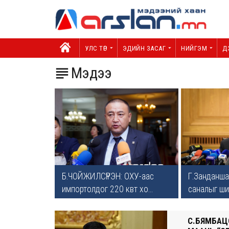
УЛС ТӨР
ЭДИЙН ЗАСАГ
НИЙГЭМ
Д
Мэдээ

Б.ЧОЙЖИЛСҮРЭН: ОХУ-аас
Г.Занданша
импортолдог 220 квт хо...
саналыг ший
С.БЯМБАЦО