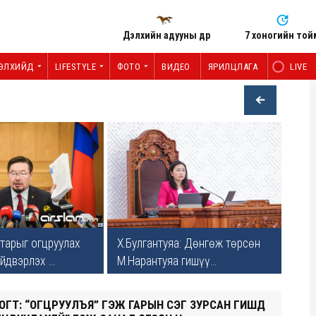
Дэлхийн адууны өдөр
7 хоногийн той
ЭЛХИЙД
LIFESTYLE
ФОТО
ВИДЕО
ЯРИЛЦЛАГА
LIVE
тарыг огцруулах
Х.Булгантуяа: Дөнгөж төрсөн
двэрлэх ...
М.Нарантуяа гишүү...
ГТ: “ОГЦРУУЛЪЯ” ГЭЖ ГАРЫН ҮСЭГ ЗУРСАН ГИШҮҮД