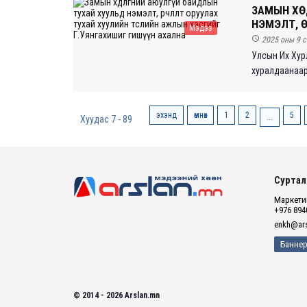
ЗАМЫН ХӨ
НЭМЭЛТ, 
Мэдээ

2025 оны 9 с
Улсын Их Хурл
хуралдаанаар 
эхэнд
өмнөх
1
2
5
...
Хуудас 7 - 89
Суртал
Маркетин
+976 894
enkh@ars
Баннер
© 2014 - 2026 Arslan.mn