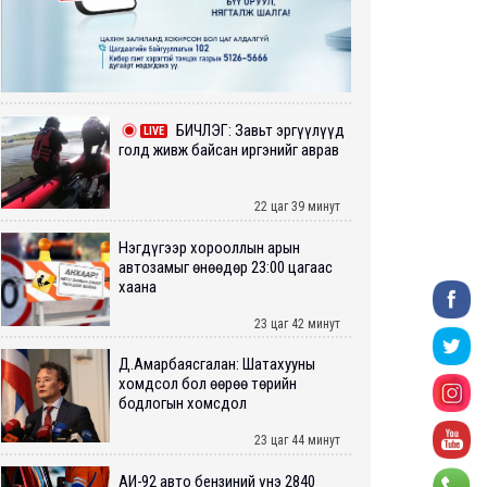
БИЧЛЭГ: Завьт эргүүлүүд
LIVE
голд живж байсан иргэнийг аврав
22 цаг 39 минут
Нэгдүгээр хорооллын арын
автозамыг өнөөдөр 23:00 цагаас
хаана
23 цаг 42 минут
Д.Амарбаясгалан: Шатахууны
хомдсол бол өөрөө төрийн
бодлогын хомсдол
23 цаг 44 минут
АИ-92 авто бензиний үнэ 2840