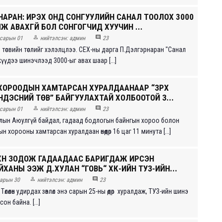
НАРАН: ИРЭХ ОНД СОНГУУЛИЙН САНАЛ ТООЛОХ 3000
 АВАХГҮЙ БОЛ СОНГОГЧИД ХУУЧИН ...


сарын 01
нийтэлсэн:
админ
23
 төсвийн төслийг хэлэлцлээ. СЕХ-ны дарга П.Дэлгэрнаран "Санал
мжүүдээ шинэчлээд 3000-ыг авах шаар [...]
ХОРООДЫН ХАМТАРСАН ХУРАЛДААНААР “ЗҮРХ
НДЭСНИЙ ТӨВ” БАЙГУУЛАХТАЙ ХОЛБООТОЙ З...


сарын 01
нийтэлсэн:
админ
23
лын Аюулгүй байдал, гадаад бодлогын байнгын хороо болон
н хорооны хамтарсан хуралдаан өнөөдөр 16 цаг 11 минута [...]
 ХҮН ЗОДОЖ ГАДААДААС БАРИГДАЖ ИРСЭН
ХАНЫ ЭЭЖ Д.ХУЛАН “ГОВЬ“ ХК-ИЙН ТУЗ-ИЙН...


арын 30
нийтэлсэн:
админ
23
Төлөөлөн удирдах зөвлөл энэ сарын 25-ны өдөр хуралдаж, ТУЗ-ийн шинэ
н байна. [...]