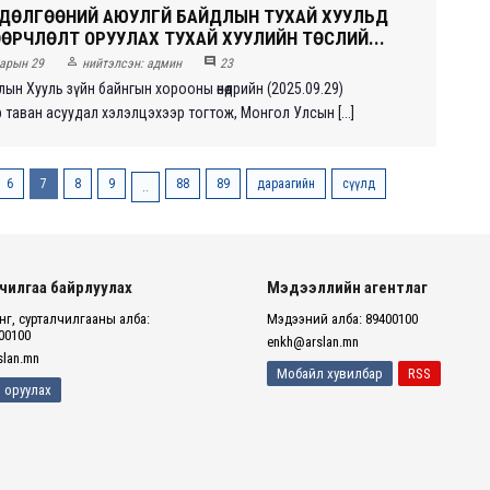
ДӨЛГӨӨНИЙ АЮУЛГҮЙ БАЙДЛЫН ТУХАЙ ХУУЛЬД
ӨӨРЧЛӨЛТ ОРУУЛАХ ТУХАЙ ХУУЛИЙН ТӨСЛИЙ...


арын 29
нийтэлсэн:
админ
23
ын Хууль зүйн байнгын хорооны өнөөдрийн (2025.09.29)
таван асуудал хэлэлцэхээр тогтож, Монгол Улсын [...]
6
7
8
9
88
89
дараагийн
сүүлд
..
чилгаа байрлуулах
Мэдээллийн агентлаг
г, сурталчилгааны алба:
Мэдээний алба: 89400100
00100
enkh@arslan.mn
lan.mn
Мобайл хувилбар
RSS
 оруулах