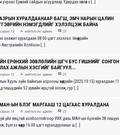
 учраас Ерөнхий сайдын асуудлаар Удирдах зөвлөл х [...]
ГАЗРЫН ХУРАЛДААНААР БАГШ, ЭМЧ НАРЫН ЦАЛИН
ТГЭВРИЙН НЭМЭГДЛИЙГ ХЭЛЭЛЦЭЖ БАЙНА


сарын 15
нийтэлсэн:
админ
23
н ээлжит хуралдаан 08:00 цагт эхэллээ. Өнөөдрийн
 Австралийн Холбоон [...]
ХИЙН ЕРӨНХИЙ ЗӨВЛӨЛИЙН ШҮҮГЧ БУС ГИШҮҮНИЙГ СОНГОН
ЛАХ АЖЛЫН ХЭСГИЙГ БАЙГУУЛ...


сарын 15
нийтэлсэн:
админ
23
ын Хууль зүйн байнгын хорооны өнөөдрийн (2025.10.15) хуралдаан 11
д гишүүдийн 52 хувийн ирцтэй эхэлж, гур [...]
 МАН-ЫН БҮЛЭГ МАРГААШ 12 ЦАГААС ХУРАЛДАНА


сарын 14
нийтэлсэн:
админ
23
ж буй үйл явцтай холбоотойгоор УИХ дахь МАН-ын бүлгийн 38 гишүүн
ж, бүлгээ өнөөдөр 16.00 цагт хуралдуулахыг ш [...]