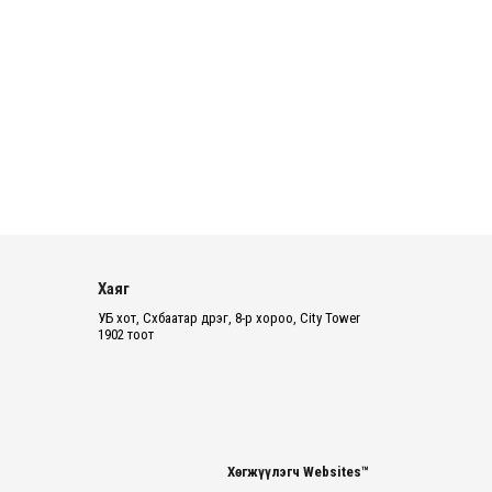
З.Мэндсайхан: Есдүгээр сард 2027
оны төсвийн төсөлтэй хамт 2026
оны төсвийн тодотголыг УИХ-д
өргөн барина
2026 оны 8 сарын 05
АИ-92 автобензин 11 хоног, дизель
түлш 18 хоногийн НӨӨЦТЭЙ БАЙНА
2026 оны 8 сарын 05
Тэгш, сондгойгоор зааглан
Хаяг
шатахуун олгосноор өдрийн
ачаалал ХОЁР ДАХИН БУУРСАН
УБ хот, Сүхбаатар дүүрэг, 8-р хороо, City Tower
1902 тоот
2026 оны 8 сарын 05
“Morningstar“ Алтай таван богдоос
тоглолтоо шууд цахимаар
толилуулна
2026 оны 8 сарын 05
Хөгжүүлэгч Websites™