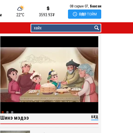
08 сарын 07,
Баасан

ӨНӨӨДӨР ТОЙМ
м
22°C
3593.93
₮
Шинэ мэдээ
БҮГД