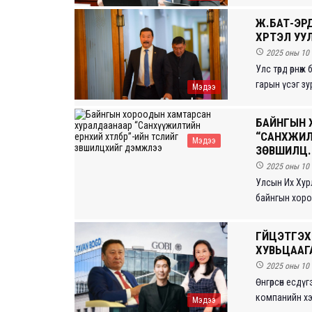
Ж.БАТ-ЭРД
ХҮРТЭЛ УУЛ

2025 оны 10 
Улс төрд өрнө
гарын үсэг зур
Мэдээ
БАЙНГЫН 
“САНХҮҮЖ
Мэдээ
ЗӨВШИЛЦ..

2025 оны 10 
Улсын Их Хур
байнгын хороо 
ГҮЙЦЭТГЭ
ХУВЬЦААГ

2025 оны 10 
Өнгөрсөн есдүг
компанийн хэ
Мэдээ