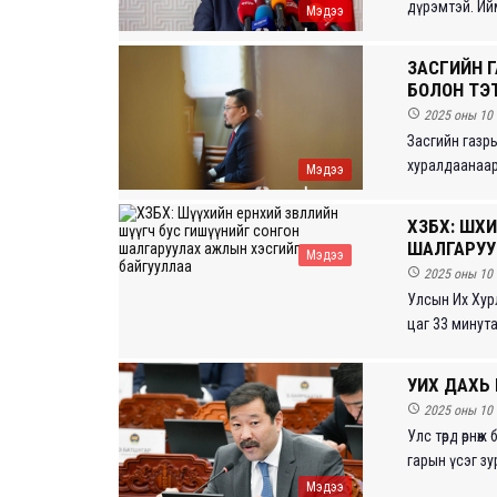
дүрэмтэй. Ийм
Мэдээ
ЗАСГИЙН 
БОЛОН ТЭ

2025 оны 10 
Засгийн газры
хуралдаанаар
Мэдээ
ХЗБХ: ШҮҮ
ШАЛГАРУУ
Мэдээ

2025 оны 10 
Улсын Их Хурл
цаг 33 минута
УИХ ДАХЬ

2025 оны 10 
Улс төрд өрнө
гарын үсэг зур
Мэдээ