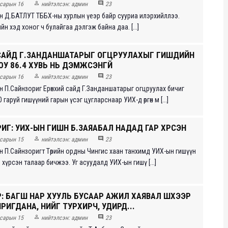


сарын 16
нийтэлсэн:
админ
23
н Д.БАТЛУТ ТББХ-ны хурлын үеэр байр сууриа илэрхийллээ.
йн хэд хоног ч булайгаа дэлгэж байна даа. [...]
САЙД Г.ЗАНДАНШАТАРЫГ ОГЦРУУЛАХЫГ ГИШҮҮДИЙН
У 86.4 ХУВЬ НЬ ДЭМЖСЭНГҮЙ


сарын 16
нийтэлсэн:
админ
23
н П.Сайнзориг Ерөнхий сайд Г.Занданшатарыг огцруулах бичиг
 гаруй гишүүний гарын үсэг цугларснаар УИХ-д өргөн м [...]
ИГ: УИХ-ЫН ГИШҮҮН Б.ЗАЯАБАЛ НАДАД ГАР ХҮРСЭН


сарын 15
нийтэлсэн:
админ
23
н П.Сайнзоригт Төрийн ордны Чингис хаан танхимд УИХ-ын гишүүн
 хүрсэн талаар бичжээ. Уг асуудалд УИХ-ын гишү [...]
: БАГШ НАР ХУУЛЬ БУСААР АЖИЛ ХАЯВАЛ ШҮҮХЭЭР
РИГДАНА, ҮҮНИЙГ ТУРХИРЧ, УДИРД...


сарын 15
нийтэлсэн:
админ
23