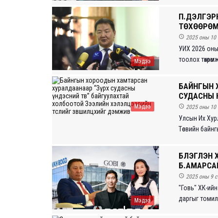
П.ДЭЛГЭР
ТӨХӨӨРӨМЖ

2025 оны 10 
УИХ 2026 оны
тоолох төхөөрө
Мэдээ
БАЙНГЫН 
СУДАСНЫ Ү
Мэдээ

2025 оны 10 
Улсын Их Хур
Төсвийн байнгы
БҮЛЭГЛЭН
Б.АМАРСАЙ

2025 оны 9 с
"Говь" ХК-ийн 
даргыг томилсо
Мэдээ