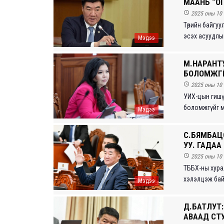
МААНЬ “ОГ

2025 оны 10 
Төрийн байгуу
эсэх асуудлыг
Мэдээ
М.НАРАНТУ
БОЛОМЖГҮЙ

2025 оны 10 
УИХ-цын гишүү
боломжгүйг м
Мэдээ
С.БЯМБАЦО
УУ. ГАДАА

2025 оны 10 
ТББХ-ны хура
хэлэлцэж байн
Мэдээ
Д.БАТЛУТ:
АВААД СТ