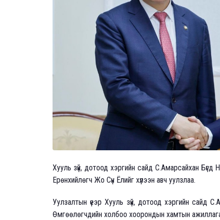
Хууль зүй, дотоод хэргийн сайд С.Амарсайхан Бүг
Ерөнхийлөгч Жо Сүн Ёлийг хүлээн авч уулзлаа.
Уулзалтын үеэр Хууль зүй, дотоод хэргийн сайд С
Өмгөөлөгчдийн холбоо хоорондын хамтын ажиллагаа