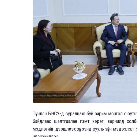
Түүнчлэн БНСУ-д суралцаж буй зарим монгол оюутн
байдлаас шалтгаалан гэмт хэрэг, зөрчилд холбо
мэдлэгийг дээшлүүлэх хүрээнд хууль зүйн мэдээлэл,
илэрхийллээ.