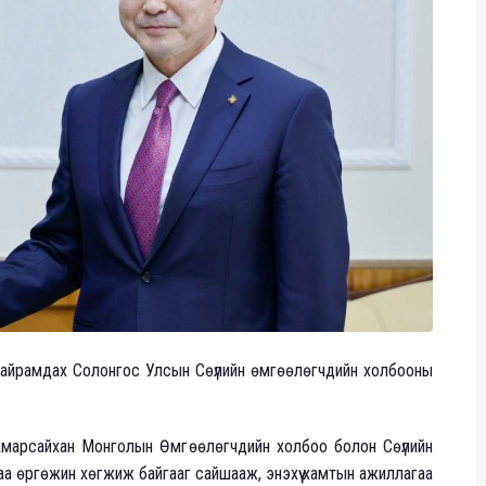
д Найрамдах Солонгос Улсын Сөүлийн өмгөөлөгчдийн холбооны
.Амарсайхан Монголын Өмгөөлөгчдийн холбоо болон Сөүлийн
 өргөжин хөгжиж байгааг сайшааж, энэхүү хамтын ажиллагаа