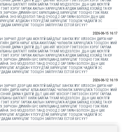
ЭЛСЭНИЙ ДАРАА УДАЛГҮЙ ДЦ-Т ЦАХ-ИЙГ МЭСЭЭР ГЭМТЭЭСЭН ХЭРЭГ ГАРЛАА
БАНЫ ШАЛГАЛТ ХИЙЖ БАЙГАА ТУХАЙ МЭДЭЭЛСЭН. ДЦ-Н ЦАХ АЮУЛГҮЙ
АН ГЭМТ ХЭРЭГ ГАРГАЖ АЖЛЫН ХАРИУЦЛАГА АЛДАЖ БАЙХАД ХЗСАЙД ТА ЮУ
ЭРХ ЗӨРЧСӨН ДҮРМИЙН БУС ХАРИЛЦААНД ХАРИУЦЛАГ ТООЦНО ГЭЖ ЯВАХ
АЙНА. ЭНЭ МЭДЭЭЛЭЛ ТАНД ОЧООД 2 САР ГАРАН БОЛСОН ДЦ-Н ЦАХ
 ХАРИУЦЛАГ АЛДАСАН УЛСУУДТАЙ ХАРИУЦЛАГ ТООЦОЖ ЧАДАХГҮЙ ЭС
ДАДАА ХАРИУЦЛАГ ТООЦОН ЗАЙЛУУЛАХ ЁСТОЙ БУС УУ?
2026-06-15 16:17
Н ЗӨРЧИЛ ДЭЭР ЦАХ АЮУЛГҮЙ БАЙДЛЫГ ХАНГАХ ҮҮРЭГ ХҮЛЭЭСЭН ДАРГА НАР
ГИЙН ДАРГА НАРЫГ АЛБА АЖИЛЛААС ЧӨЛӨӨЛЖ ХАРИУЦЛАГА ТООЦСОН. ҮҮНИЙ
ЭЛСЭНИЙ ДАРАА УДАЛГҮЙ ДЦ-Т ЦАХ-ИЙГ МЭСЭЭР ГЭМТЭЭСЭН ХЭРЭГ ГАРЛАА
БАНЫ ШАЛГАЛТ ХИЙЖ БАЙГАА ТУХАЙ МЭДЭЭЛСЭН. ДЦ-Н ЦАХ АЮУЛГҮЙ
АН ГЭМТ ХЭРЭГ ГАРГАЖ АЖЛЫН ХАРИУЦЛАГА АЛДАЖ БАЙХАД ХЗСАЙД ТА ЮУ
ЭРХ ЗӨРЧСӨН ДҮРМИЙН БУС ХАРИЛЦААНД ХАРИУЦЛАГ ТООЦНО ГЭЖ ЯВАХ
АЙНА. ЭНЭ МЭДЭЭЛЭЛ ТАНД ОЧООД 2 САР ГАРАН БОЛСОН ДЦ-Н ЦАХ
 ХАРИУЦЛАГ АЛДАСАН УЛСУУДТАЙ ХАРИУЦЛАГ ТООЦОЖ ЧАДАХГҮЙ ЭС
ДАДАА ХАРИУЦЛАГ ТООЦОН ЗАЙЛУУЛАХ ЁСТОЙ БУС УУ?
2026-06-12 16:19
Н ЗӨРЧИЛ ДЭЭР ЦАХ АЮУЛГҮЙ БАЙДЛЫГ ХАНГАХ ҮҮРЭГ ХҮЛЭЭСЭН ДАРГА НАР
ГИЙН ДАРГА НАРЫГ АЛБА АЖИЛЛААС ЧӨЛӨӨЛЖ ХАРИУЦЛАГА ТООЦСОН. ҮҮНИЙ
ЭЛСЭНИЙ ДАРАА УДАЛГҮЙ ДЦ-Т ЦАХ-ИЙГ МЭСЭЭР ГЭМТЭЭСЭН ХЭРЭГ ГАРЛАА
БАНЫ ШАЛГАЛТ ХИЙЖ БАЙГАА ТУХАЙ МЭДЭЭЛСЭН. ДЦ-Н ЦАХ АЮУЛГҮЙ
АН ГЭМТ ХЭРЭГ ГАРГАЖ АЖЛЫН ХАРИУЦЛАГА АЛДАЖ БАЙХАД ХЗСАЙД ТА ЮУ
ЭРХ ЗӨРЧСӨН ДҮРМИЙН БУС ХАРИЛЦААНД ХАРИУЦЛАГ ТООЦНО ГЭЖ ЯВАХ
АЙНА. ЭНЭ МЭДЭЭЛЭЛ ТАНД ОЧООД 2 САР ГАРАН БОЛСОН ДЦ-Н ЦАХ
 ХАРИУЦЛАГ АЛДАСАН УЛСУУДТАЙ ХАРИУЦЛАГ ТООЦОЖ ЧАДАХГҮЙ ЭС
ДАДАА ХАРИУЦЛАГ ТООЦОН ЗАЙЛУУЛАХ ЁСТОЙ БУС УУ?