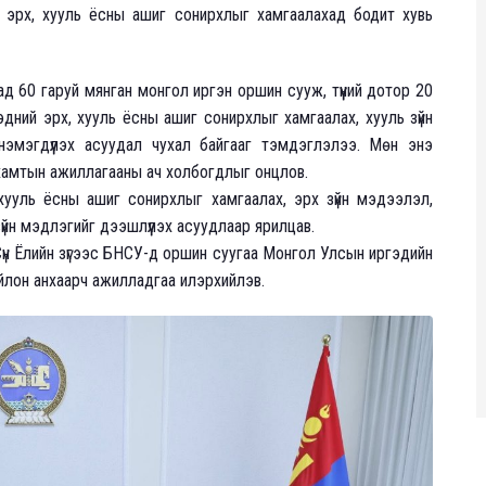
эрх, хууль ёсны ашиг сонирхлыг хамгаалахад бодит хувь
 60 гаруй мянган монгол иргэн оршин сууж, түүний дотор 20
дний эрх, хууль ёсны ашиг сонирхлыг хамгаалах, хууль зүйн
 нэмэгдүүлэх асуудал чухал байгааг тэмдэглэлээ. Мөн энэ
хамтын ажиллагааны ач холбогдлыг онцлов.
ууль ёсны ашиг сонирхлыг хамгаалах, эрх зүйн мэдээлэл,
зүйн мэдлэгийг дээшлүүлэх асуудлаар ярилцав.
үн Ёлийн зүгээс БНСУ-д оршин суугаа Монгол Улсын иргэдийн
йлон анхаарч ажилладгаа илэрхийлэв.