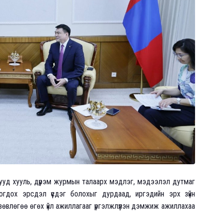
ууд хууль, дүрэм журмын талаарх мэдлэг, мэдээлэл дутмаг
гдох эрсдэл үүсдэг болохыг дурдаад, иргэдийн эрх зүйн
 зөвлөгөө өгөх үйл ажиллагааг үргэлжлүүлэн дэмжиж ажиллахаа