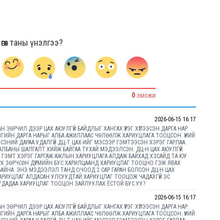
гөх таны үнэлгээ?
0
ЭМОЖИ
2026-06-15 16:17
Н ЗӨРЧИЛ ДЭЭР ЦАХ АЮУЛГҮЙ БАЙДЛЫГ ХАНГАХ ҮҮРЭГ ХҮЛЭЭСЭН ДАРГА НАР
ГИЙН ДАРГА НАРЫГ АЛБА АЖИЛЛААС ЧӨЛӨӨЛЖ ХАРИУЦЛАГА ТООЦСОН. ҮҮНИЙ
ЭЛСЭНИЙ ДАРАА УДАЛГҮЙ ДЦ-Т ЦАХ-ИЙГ МЭСЭЭР ГЭМТЭЭСЭН ХЭРЭГ ГАРЛАА
БАНЫ ШАЛГАЛТ ХИЙЖ БАЙГАА ТУХАЙ МЭДЭЭЛСЭН. ДЦ-Н ЦАХ АЮУЛГҮЙ
АН ГЭМТ ХЭРЭГ ГАРГАЖ АЖЛЫН ХАРИУЦЛАГА АЛДАЖ БАЙХАД ХЗСАЙД ТА ЮУ
ЭРХ ЗӨРЧСӨН ДҮРМИЙН БУС ХАРИЛЦААНД ХАРИУЦЛАГ ТООЦНО ГЭЖ ЯВАХ
АЙНА. ЭНЭ МЭДЭЭЛЭЛ ТАНД ОЧООД 2 САР ГАРАН БОЛСОН ДЦ-Н ЦАХ
 ХАРИУЦЛАГ АЛДАСАН УЛСУУДТАЙ ХАРИУЦЛАГ ТООЦОЖ ЧАДАХГҮЙ ЭС
ДАДАА ХАРИУЦЛАГ ТООЦОН ЗАЙЛУУЛАХ ЁСТОЙ БУС УУ?
2026-06-15 16:17
Н ЗӨРЧИЛ ДЭЭР ЦАХ АЮУЛГҮЙ БАЙДЛЫГ ХАНГАХ ҮҮРЭГ ХҮЛЭЭСЭН ДАРГА НАР
ГИЙН ДАРГА НАРЫГ АЛБА АЖИЛЛААС ЧӨЛӨӨЛЖ ХАРИУЦЛАГА ТООЦСОН. ҮҮНИЙ