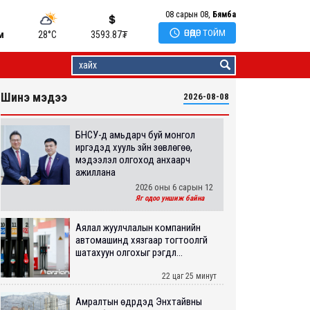
08 сарын 08,
Бямба

ӨНӨӨДӨР ТОЙМ
м
28°C
3593.87
₮
Шинэ мэдээ
2026-08-08
БНСУ-д амьдарч буй монгол
иргэдэд хууль зүйн зөвлөгөө,
мэдээлэл олгоход анхаарч
ажиллана
2026 оны 6 сарын 12
Яг одоо уншиж байна
Аялал жуулчлалын компанийн
автомашинд хязгаар тогтоолгүй
шатахуун олгохыг үүрэгдл...
22 цаг 25 минут
Амралтын өдрүүдэд Энхтайвны