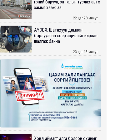
гүүрний баруун, зүүн талын туслах авто
замыг хааж, за...
22 цаг 28 минут
АҮЭБЯ: Шатахуун дамлан
борлуулсан хоёр зөрчлийг илрүүлэн
шалгаж байна
23 цаг 15 минут
Ховд аймагт алга болсон охиныг