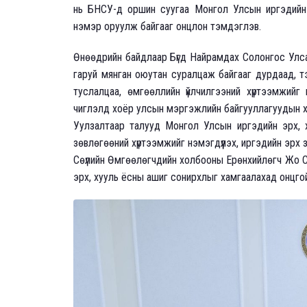
нь БНСУ-д оршин суугаа Монгол Улсын иргэдийн 
нэмэр оруулж байгааг онцлон тэмдэглэв.
Өнөөдрийн байдлаар Бүгд Найрамдах Солонгос Улсад
гаруй мянган оюутан суралцаж байгааг дурдаад, тэ
туслалцаа, өмгөөллийн үйлчилгээний хүртээмжийг
чиглэлд хоёр улсын мэргэжлийн байгууллагуудын 
Уулзалтаар талууд Монгол Улсын иргэдийн эрх, х
зөвлөгөөний хүртээмжийг нэмэгдүүлэх, иргэдийн эрх 
Сөүлийн Өмгөөлөгчдийн холбооны Ерөнхийлөгч Жо С
эрх, хууль ёсны ашиг сонирхлыг хамгаалахад онцго