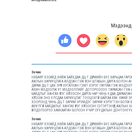
Мэдээнд ө
Зочин
НХБАЯР ХЗСАЙД ХИЙЖ БАЙХДАА ДЦ-Т ДҮРМИЙН БУС ХАРЬЦАА ГАРСА
АЖЛЫН ХАРИУЦЛАГА АЛДСАН ГЭЖ ҮЗЭН ШТАБЫН ДАРГА БОЛОН АН
ДАРАА ДЦ-Т ЦАХ ЭРҮҮГ ХУГАЛСАН ГЭМТ ХЭРЭГ ГАРЛАА ГЭЖ МЭДЭ
АХИН МЭДЭЭЛЖ УГ МЭДЭЭЛЛИЙГ ДОТОРООСОО ТАРААСАН ГЭЖ АЛ
БАЙДЛЫГ ХАНГАХ ҮҮРЭГ ХҮЛЭЭСЭН ДАРГА НАР ЧИНЬ УДАА ДАРААЛ
ХҮЛЭЭЖ ЭНЭ УЛСДАА ХАРИУЦЛАГ ТООЦОХГҮЙ БАЙГАА ЮМ. ХҮНИЙ 
ХООРОНД ЧИНЬ ДЦ-Т ЗАРИМ ЭРЭМДЭГ ЗАРИМ ХЭРЭГТЭН БОЛЖ Б
АЮУЛГҮЙ БАЙДАЛЫГ ХАНГАХ ҮҮРЭГ ХҮЛЭЭСЭН СЭТЭРТЭНҮҮД АЖЛЫН
ҮЙЛДЭЛЭЭРЭЭ ХАМСААТАН БОЛСОН УЧИР СУУДАЛЫН ДОНТОНГУУ
Зочин
НХБАЯР ХЗСАЙД ХИЙЖ БАЙХДАА ДЦ-Т ДҮРМИЙН БУС ХАРЬЦАА ГАРСА
АЖЛЫН ХАРИУЦЛАГА АЛДСАН ГЭЖ ҮЗЭН ШТАБЫН ДАРГА БОЛОН АН