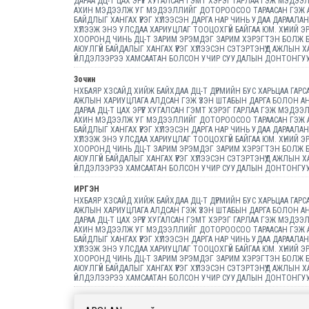
ДАРАА ДЦ-Т ЦАХ ЭРҮҮГ ХУГАЛСАН ГЭМТ ХЭРЭГ ГАРЛАА ГЭЖ МЭДЭ
АХИН МЭДЭЭЛЖ УГ МЭДЭЭЛЛИЙГ ДОТОРООСОО ТАРААСАН ГЭЖ АЛ
БАЙДЛЫГ ХАНГАХ ҮҮРЭГ ХҮЛЭЭСЭН ДАРГА НАР ЧИНЬ УДАА ДАРААЛ
ХҮЛЭЭЖ ЭНЭ УЛСДАА ХАРИУЦЛАГ ТООЦОХГҮЙ БАЙГАА ЮМ. ХҮНИЙ 
ХООРОНД ЧИНЬ ДЦ-Т ЗАРИМ ЭРЭМДЭГ ЗАРИМ ХЭРЭГТЭН БОЛЖ Б
АЮУЛГҮЙ БАЙДАЛЫГ ХАНГАХ ҮҮРЭГ ХҮЛЭЭСЭН СЭТЭРТЭНҮҮД АЖЛЫН
ҮЙЛДЭЛЭЭРЭЭ ХАМСААТАН БОЛСОН УЧИР СУУДАЛЫН ДОНТОНГУУ
Зочин
НХБАЯР ХЗСАЙД ХИЙЖ БАЙХДАА ДЦ-Т ДҮРМИЙН БУС ХАРЬЦАА ГАРСА
АЖЛЫН ХАРИУЦЛАГА АЛДСАН ГЭЖ ҮЗЭН ШТАБЫН ДАРГА БОЛОН АН
ДАРАА ДЦ-Т ЦАХ ЭРҮҮГ ХУГАЛСАН ГЭМТ ХЭРЭГ ГАРЛАА ГЭЖ МЭДЭ
АХИН МЭДЭЭЛЖ УГ МЭДЭЭЛЛИЙГ ДОТОРООСОО ТАРААСАН ГЭЖ АЛ
БАЙДЛЫГ ХАНГАХ ҮҮРЭГ ХҮЛЭЭСЭН ДАРГА НАР ЧИНЬ УДАА ДАРААЛ
ХҮЛЭЭЖ ЭНЭ УЛСДАА ХАРИУЦЛАГ ТООЦОХГҮЙ БАЙГАА ЮМ. ХҮНИЙ 
ХООРОНД ЧИНЬ ДЦ-Т ЗАРИМ ЭРЭМДЭГ ЗАРИМ ХЭРЭГТЭН БОЛЖ Б
АЮУЛГҮЙ БАЙДАЛЫГ ХАНГАХ ҮҮРЭГ ХҮЛЭЭСЭН СЭТЭРТЭНҮҮД АЖЛЫН
ҮЙЛДЭЛЭЭРЭЭ ХАМСААТАН БОЛСОН УЧИР СУУДАЛЫН ДОНТОНГУУ
ИРГЭН
НХБАЯР ХЗСАЙД ХИЙЖ БАЙХДАА ДЦ-Т ДҮРМИЙН БУС ХАРЬЦАА ГАРСА
АЖЛЫН ХАРИУЦЛАГА АЛДСАН ГЭЖ ҮЗЭН ШТАБЫН ДАРГА БОЛОН АН
ДАРАА ДЦ-Т ЦАХ ЭРҮҮГ ХУГАЛСАН ГЭМТ ХЭРЭГ ГАРЛАА ГЭЖ МЭДЭ
АХИН МЭДЭЭЛЖ УГ МЭДЭЭЛЛИЙГ ДОТОРООСОО ТАРААСАН ГЭЖ АЛ
БАЙДЛЫГ ХАНГАХ ҮҮРЭГ ХҮЛЭЭСЭН ДАРГА НАР ЧИНЬ УДАА ДАРААЛ
ХҮЛЭЭЖ ЭНЭ УЛСДАА ХАРИУЦЛАГ ТООЦОХГҮЙ БАЙГАА ЮМ. ХҮНИЙ 
ХООРОНД ЧИНЬ ДЦ-Т ЗАРИМ ЭРЭМДЭГ ЗАРИМ ХЭРЭГТЭН БОЛЖ Б
АЮУЛГҮЙ БАЙДАЛЫГ ХАНГАХ ҮҮРЭГ ХҮЛЭЭСЭН СЭТЭРТЭНҮҮД АЖЛЫН
ҮЙЛДЭЛЭЭРЭЭ ХАМСААТАН БОЛСОН УЧИР СУУДАЛЫН ДОНТОНГУУ