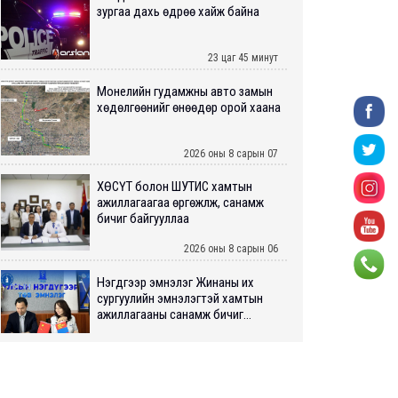
зургаа дахь өдрөө хайж байна
23 цаг 45 минут
Монелийн гудамжны авто замын
хөдөлгөөнийг өнөөдөр орой хаана
2026 оны 8 сарын 07
ХӨСҮТ болон ШУТИС хамтын
ажиллагаагаа өргөжүүлж, санамж
бичиг байгууллаа
2026 оны 8 сарын 06
Нэгдүгээр эмнэлэг Жинаны их
сургуулийн эмнэлэгтэй хамтын
ажиллагааны санамж бичиг...
2026 оны 8 сарын 06
Нийслэлийн ИТХ-аар “Сэлбэ
ухаалаг хот”, агаарын бохирдол