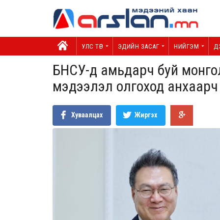
УЛС ТӨР
ЭДИЙН ЗАСАГ
НИЙГЭМ
Д
БНСУ-д амьдарч буй монгол
мэдээлэл олгоход анхаар
Хуваалцах
Жиргэх