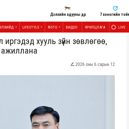
Дэлхийн адууны өдөр
7 хоногийн той
ЭЛХИЙД
LIFESTYLE
ФОТО
ВИДЕО
ЯРИЛЦЛАГА
LIVE
 иргэдэд хууль зүйн зөвлөгөө,
ч ажиллана
2026 оны 6 сарын 12
