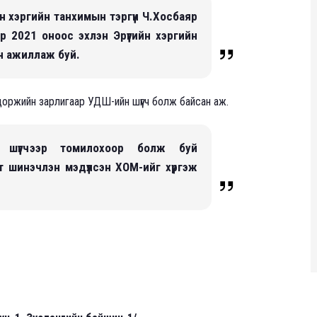
ийн хэргийн танхимын тэргүүн Ч.Хосбаяр
р 2021 оноос эхлэн Эрүүгийн хэргийн
он ажиллаж буй.
оржийн зарлигаар УДШ-ийн шүүгч болж байсан аж.
 шүүгчээр томилохоор болж буй
 шинэчлэн мэдүүлсэн ХОМ-ийг хүргэж