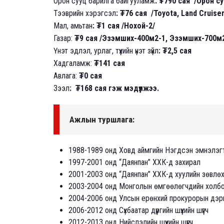
Орон сууц барилга байгууламж
: ₮790 сая /Орон с
Тээврийн хэрэгсэл
: ₮76 сая /Toyota, Land Cruis
Мал, амьтан
: ₮1 сая /Нохой-2/
Газар:
₮9 сая /Эзэмших-400м2-1, Эзэмших-700м2
Үнэт эдлэл, урлаг, түүхийн үнэт зүйл
: ₮2,5 сая
Хадгаламж:
₮141 сая
Авлага:
₮0 сая
Зээл
: ₮168 сая гэж мэдүүлжээ.
Ажлын туршлага:
1988-1989 онд Ховд аймгийн Нэгдсэн эмнэлэг
1997-2001 онд “Даянпан” ХХК-д захирал
2001-2003 онд “Даянпан” ХХК-д хуулийн зөвлө
2003-2004 онд Монголын өмгөөлөгчдийн холбоо
2004-2006 онд Улсын ерөнхий прокурорын дэр
2006-2012 онд Сүхбаатар дүүргийн шүүхийн шүүгч
2012-2013 онд Нийслэлийн шүүхийн шүүгч