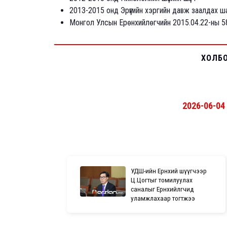
2013-2015 онд Эрүүгийн хэргийн давж заалдах шат
Монгол Улсын Ерөнхийлөгчийн 2015.04.22-ны 58 
ХОЛБ
2026-06-04
УДШ-ийн Ерөнхий шүүгчээр
Ц.Цогтыг томилуулах
саналыг Ерөнхийлөгчид
уламжлахаар тогтжээ