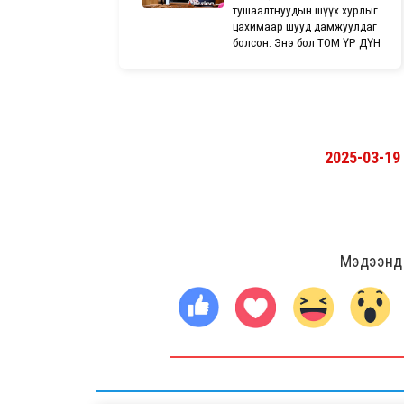
тушаалтнуудын шүүх хурлыг
цахимаар шууд дамжуулдаг
болсон. Энэ бол ТОМ ҮР ДҮН
2025-03-19
Мэдээнд ө