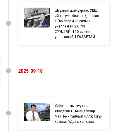
Шүүхийн жижүүрээс УДШ-
ийн шүүгч болтол дэвшсэн
Т.Өсөхбаяр 413 саяын
үнэлгээтэй 2 ОРОН
СУУЦТАЙ, ₮15 саяын
үнэлгээтэй 4 ГАЗАРТАЙ
2025-09-18
Хоёр шатны шүүхээр
ялагдсан Ц.Анандбазар
МТҮП-ын талбайг чөлөөлж өгөхгүй
хэмээн УДШ-д ханджээ