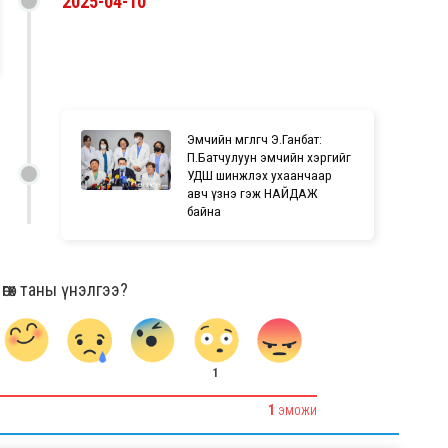
2025-04-10
Эмчийн өмгөөлөгч Э.Ганбат:
П.Батчулуун эмчийн хэргийг
УДШ шинжлэх ухаанчаар
авч үзнэ гэж НАЙДАЖ
байна
гөх таны үнэлгээ?
1
1
ЭМОЖИ