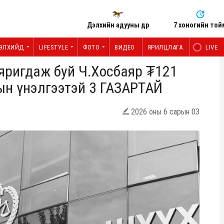
Дэлхийн адууны өдөр
7 хоногийн той
ЭЛХИЙД
LIFESTYLE
ФОТО
ВИДЕО
ЯРИЛЦЛАГА
LIVE
 яригдаж буй Ч.Хосбаяр ₮121
н үнэлгээтэй 3 ГАЗАРТАЙ
2026 оны 6 сарын 03
