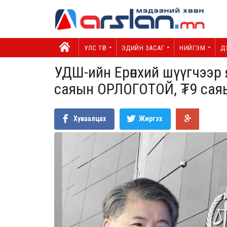
УЛС ТӨР
ЭДИЙН ЗАСАГ
НИЙГЭМ
Д
УДШ-ийн Ерөнхий шүүгчээр
саяын ОРЛОГОТОЙ, ₮9 саяы
Хуваалцах
Жиргэх