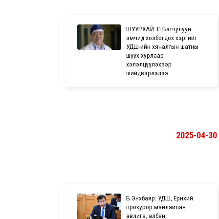
ШУУРХАЙ: П.Батчулуун
эмчид холбогдох хэргийг
УДШ-ийн хяналтын шатны
шүүх хурлаар
хэлэлцүүлэхээр
шийдвэрлэлээ
2025-04-30
Б.Энхбаяр: УДШ, Ерөнхий
прокурор манлайлан
авлига, албан