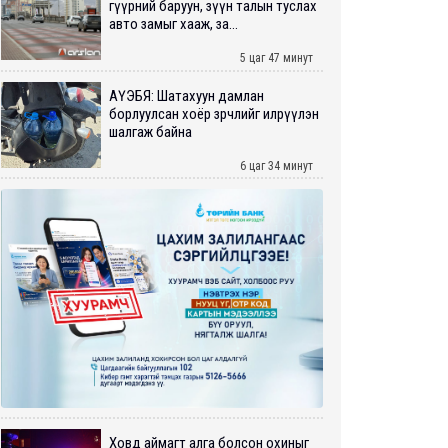
гүүрний баруун, зүүн талын туслах
авто замыг хааж, за...
5 цаг 47 минут
АҮЭБЯ: Шатахуун дамлан
борлуулсан хоёр зөрчлийг илрүүлэн
шалгаж байна
6 цаг 34 минут
Ховд аймагт алга болсон охиныг