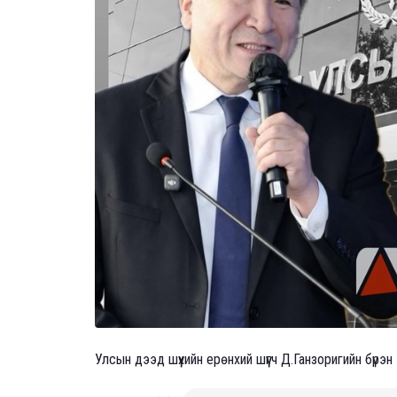
Улсын дээд шүүхийн ерөнхий шүүгч Д.Ганзоригийн бүрэн