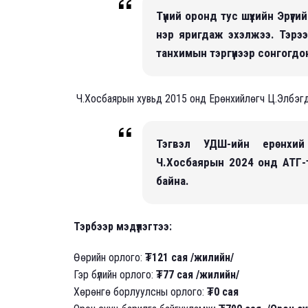
Түүний оронд тус шүүхийн Эрүүг
нэр яригдаж эхэлжээ. Тэрээ
танхимын тэргүүнээр сонгогд
Ч.Хосбаярын хувьд 2015 онд Ерөнхийлөгч Ц.Элбэгд
Тэгвэл УДШ-ийн ерөнхий
Ч.Хосбаярын 2024 онд АТГ-т
байна.
Тэрбээр мэдүүлэгтээ:
Өөрийн орлого:
₮121 сая /жилийн/
Гэр бүлийн орлого:
₮77 сая /жилийн/
Хөрөнгө борлуулсны орлого:
₮0 сая