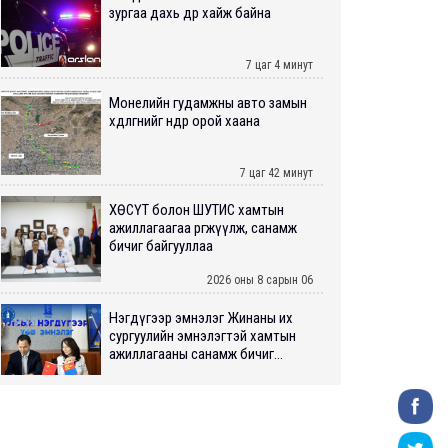
зургаа дахь өдрөө хайж байна
7 цаг 4 минут
Монелийн гудамжны авто замын
хөдөлгөөнийг өнөөдөр орой хаана
7 цаг 42 минут
ХӨСҮТ болон ШУТИС хамтын
ажиллагаагаа өргөжүүлж, санамж
бичиг байгууллаа
2026 оны 8 сарын 06
Нэгдүгээр эмнэлэг Жинаны их
сургуулийн эмнэлэгтэй хамтын
ажиллагааны санамж бичиг...
2026 оны 8 сарын 06
Нийслэлийн ИТХ-аар “Сэлбэ
ухаалаг хот”, агаарын бохирдол