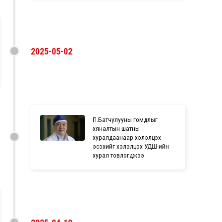
2025-05-02
П.Батчулууны гомдлыг
хяналтын шатны
хуралдаанаар хэлэлцэх
эсэхийг хэлэлцэх УДШ-ийн
хурал товлогджээ