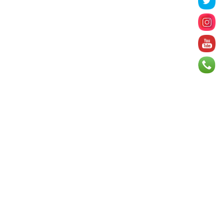
зэрэг асуудлыг хэлэлцэж ...
2026 оны 8 сарын 06
БИЧЛЭГ: Завьт эргүүлүүд голд
живж байсан иргэнийг аврав
2026 оны 8 сарын 06
Нэгдүгээр хорооллын арын
автозамыг өнөөдөр 23:00 цагаас хаана
2026 оны 8 сарын 06
Д.Амарбаясгалан: Шатахууны
хомдсол бол өөрөө төрийн бодлогын
хомсдол
2026 оны 8 сарын 06
АИ-92 авто бензиний үнэ 2840 төгрөг
болж, өмнөх оны мөн үеэс 9.7 хувиар,
өмнөх са...