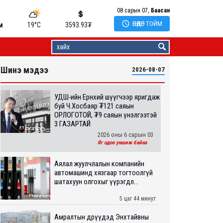
08 сарын 07,
Баасан

ӨНӨӨДӨР ТОЙМ
м
19°C
3593.93
₮
Шинэ мэдээ
2026-08-07
УДШ-ийн Ерөнхий шүүгчээр яригдаж
буй Ч.Хосбаяр ₮121 саяын
ОРЛОГОТОЙ, ₮9 саяын үнэлгээтэй
3 ГАЗАРТАЙ
2026 оны 6 сарын 03
Яг одоо уншиж байна
Аялал жуулчлалын компанийн
автомашинд хязгаар тогтоолгүй
шатахуун олгохыг үүрэгдл...
5 цаг 44 минут
Амралтын өдрүүдэд Энхтайвны