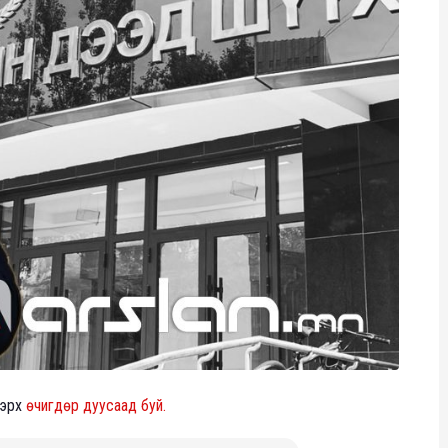
 эрх
өчигдөр дуусаад буй.