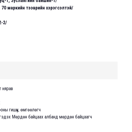
ууц-1, Зуслангийн байшин-1/
er 70 маркийн тээврийн хэрэгсэлтэй/
-2/
т нярав
х
ны гишүүн, өмгөөлөгч
гэдэх Мөрдөн байцаах албанд мөрдөн байцаагч