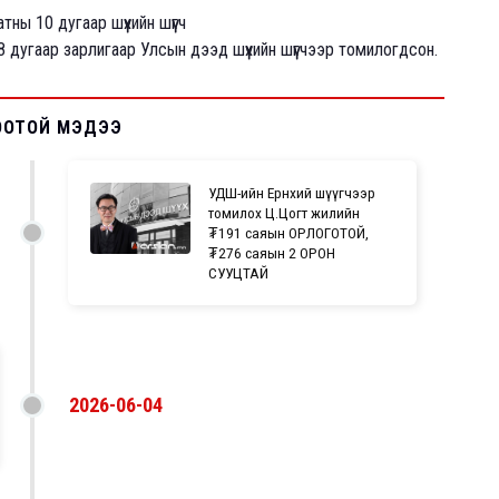
ны 10 дугаар шүүхийн шүүгч
дугаар зарлигаар Улсын дээд шүүхийн шүүгчээр томилогдсон.
ООТОЙ МЭДЭЭ
УДШ-ийн Ерөнхий шүүгчээр
томилох Ц.Цогт жилийн
₮191​​​​​​​ саяын ОРЛОГОТОЙ,
₮276 саяын 2 ОРОН
СУУЦТАЙ
2026-06-04