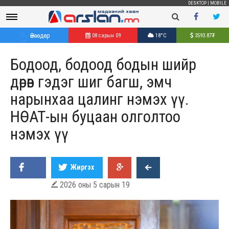
DESKTOP
|
MOBILE
Өнөөдөр
08 сарын 09
18°C
3593.87
₮
Бодоод, бодоод бодын шийр
дөрөв гэдэг шиг багш, эмч
нарынхаа цалинг нэмэх үү.
НӨАТ-ын буцаан олголтоо
нэмэх үү
Жиргэх
2026 оны 5 сарын 19
