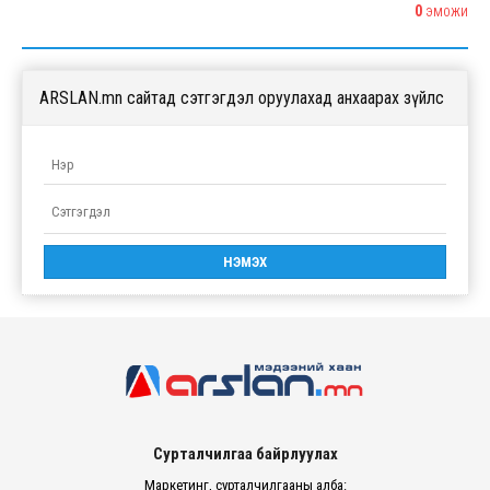
0
ЭМОЖИ
ARSLAN.mn сайтад сэтгэгдэл оруулахад анхаарах зүйлс
Сурталчилгаа байрлуулах
Маркетинг, сурталчилгааны алба: