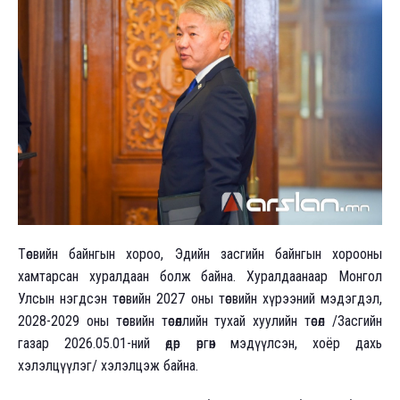
Төсвийн байнгын хороо, Эдийн засгийн байнгын хорооны
хамтарсан хуралдаан болж байна. Хуралдаанаар Монгол
Улсын нэгдсэн төсвийн 2027 оны төсвийн хүрээний мэдэгдэл,
2028-2029 оны төсвийн төсөөллийн тухай хуулийн төсөл /Засгийн
газар 2026.05.01-ний өдөр өргөн мэдүүлсэн, хоёр дахь
хэлэлцүүлэг/ хэлэлцэж байна.