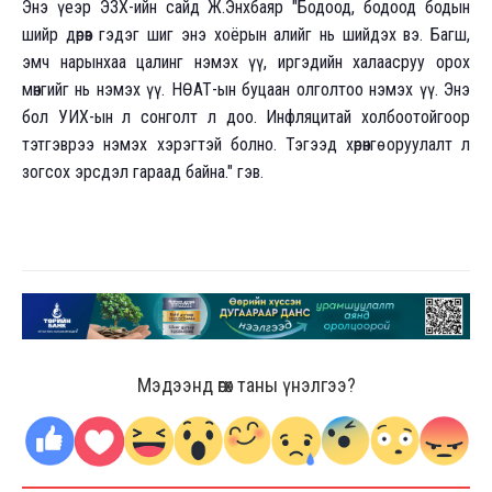
Энэ үеэр ЭЗХ-ийн сайд Ж.Энхбаяр "Бодоод, бодоод бодын
шийр дөрөв гэдэг шиг энэ хоёрын алийг нь шийдэх вэ. Багш,
эмч нарынхаа цалинг нэмэх үү, иргэдийн халаасруу орох
мөнгийг нь нэмэх үү. НӨАТ-ын буцаан олголтоо нэмэх үү. Энэ
бол УИХ-ын л сонголт л доо. Инфляцитай холбоотойгоор
тэтгэврээ нэмэх хэрэгтэй болно. Тэгээд хөрөнгө оруулалт л
зогсох эрсдэл гараад байна." гэв.
Мэдээнд өгөх таны үнэлгээ?