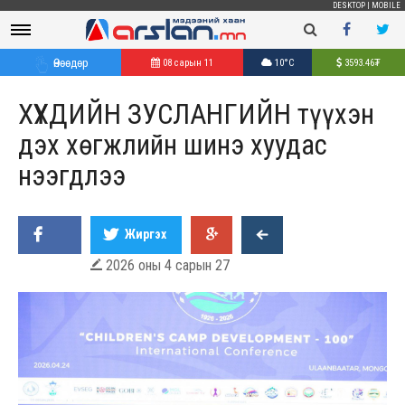
DESKTOP
|
MOBILE
Өнөөдөр
08 сарын 11
10°C
3593.46
₮
ХҮҮХДИЙН ЗУСЛАНГИЙН түүхэн
дэх хөгжлийн шинэ хуудас
нээгдлээ
Жиргэх
2026 оны 4 сарын 27
