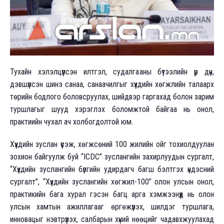
Тухайн хэлэлцүүлсэн илтгэл, судалгааны бүтээлийн үр дүн,
дэвшүүлсэн шинэ санаа, санаачилгыг хүүхдийн хөгжлийн талаарх
төрийн бодлого боловсруулах, шийдвэр гаргахад болон зарим
туршлагыг шууд хэрэглэх боломжтой байгаа нь онол,
практиийн чухал ач холбогдолтой юм.
Хүүхдийн зуслан үүсэж, хөгжсөний 100 жилийн ойг тохиолдуулан
зохион байгуулж буй “ICDC” зуслангийн захирлуудын сургалт,
“Хүүхдийн зуслангийн бүлгийн удирдагч багш бэлтгэх үндэсний
сургалт”, “Хүүхдийн зуслангийн хөгжил-100” олон улсын онол,
практикийн бага хурал гэсэн багц арга хэмжээнүүд нь олон
улсын хамтын ажиллагааг өргөжүүлэх, шилдэг туршлага,
инновацыг нэвтрүүлэх, салбарын хүний нөөцийг чадавхжуулахад