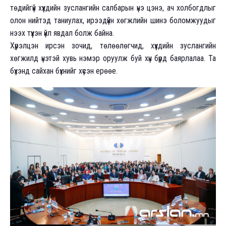
төдийгүй хүүхдийн зуслангийн салбарын үнэ цэнэ, ач холбогдлыг
олон нийтэд таниулах, ирээдүйн хөгжлийн шинэ боломжуудыг
нээх түүхэн үйл явдал болж байна.
Хүрэлцэн ирсэн зочид, төлөөлөгчид, хүүхдийн зуслангийн
хөгжилд үнэтэй хувь нэмэр оруулж буй хүн бүрд баярлалаа. Та
бүхэнд сайхан бүхнийг хүсэн ерөөе.