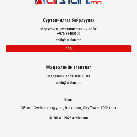
Сурталчилгаа байрлуулах
Маркетинг, сурталчилгааны алба:
+976 89400100
enkh@arslan.mn
RSS
Мэдээллийн агентлаг
Мэдээний алба: 89400100
enkh@arslan.mn
Хаяг
УБ хот, Сүхбаатар дүүрэг, 8-р хороо, City Tower 1902 тоот
© 2014 - 2026 Arslan.mn