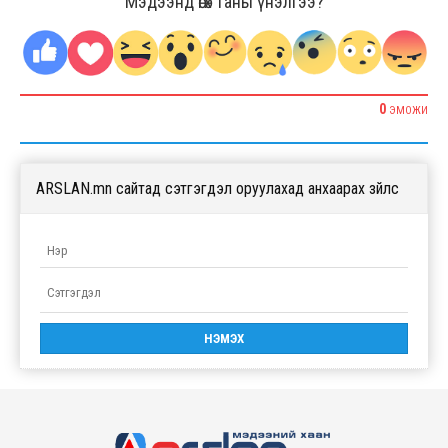
Мэдээнд өгөх таны үнэлгээ?
0
ЭМОЖИ
ARSLAN.mn сайтад сэтгэгдэл оруулахад анхаарах зүйлс