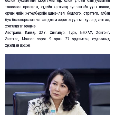
болон зуслангийн мэргэжилтнүүд, олон улсын байгууллагын
төлөөлөл оролцож, хүүхдийн хөгжилд зуслангийн үзүүлэх нөлөө,
орчин үеийн хөтөлбөрийн шинэчлэл, бодлого, стратеги, албан
бус боловсролын чиг хандлага зэрэг агуулгын хүрээнд илтгэл,
хэлэлцүүлэг өрнүүлнэ.
Австрали, Канад, ОХУ, Сингапур, Турк, БНХАУ, Хонгонг,
Энэтхэг, Монгол зэрэг 9 орны 27 эрдэмтэн, судлаачид
хүрэлцэн ирсэн.