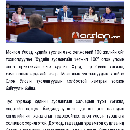
Монгол Улсад хүүхдийн зуслан үүсэж, хөгжсөний 100 жилийн ойг
тохиолдуулан “Хүүхдийн зуслангийн хөгжил–100” олон улсын
онол, практикийн бага хурлыг Хүүхэд, гэр бүлийн хөгжил,
хамгааллын ерөнхий газар, Монголын зуслангуудын холбоо
Олон Улсын зуслангуудын холбоотой хамтран зохион
байгуулж байна.
Тус хурлаар хүүхдийн зуслангийн салбарын түүхэн хөгжил,
өнөөгийн нөхцөл байдалд үнэлэлт, дүгнэлт өгч, цаашдын
хөгжлийн чиг хандлагыг тодорхойлох, олон улсын туршлага
солилцох зорилготой. Дотоод, гадаадын эрдэмтэн судлаачид