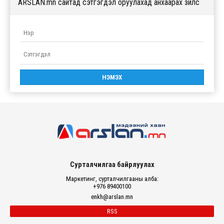
ARSLAN.mn сайтад сэтгэгдэл оруулахад анхаарах зүйлс
Сурталчилгаа байрлуулах
Маркетинг, сурталчилгааны алба:
+976 89400100
enkh@arslan.mn
RSS