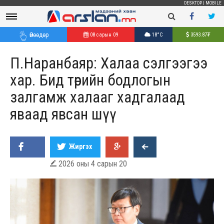
DESKTOP
|
MOBILE
Өнөөдөр
08 сарын 09
18°C
3593.87
₮
П.Наранбаяр: Халаа сэлгээгээ
хар. Бид төрийн бодлогын
залгамж халааг хадгалаад
яваад явсан шүү
Жиргэх
2026 оны 4 сарын 20
