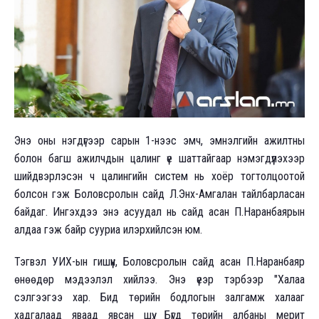
Энэ оны нэгдүгээр сарын 1-нээс эмч, эмнэлгийн ажилтны
болон багш ажилчдын цалинг үе шаттайгаар нэмэгдүүлэхээр
шийдвэрлэсэн ч цалингийн систем нь хоёр тогтолцоотой
болсон гэж Боловсролын сайд Л.Энх-Амгалан тайлбарласан
байдаг. Ингэхдээ энэ асуудал нь сайд асан П.Наранбаярын
алдаа гэж байр сууриа илэрхийлсэн юм.
Тэгвэл УИХ-ын гишүүн, Боловсролын сайд асан П.Наранбаяр
өнөөдөр мэдээлэл хийлээ. Энэ үеэр тэрбээр "Халаа
сэлгээгээ хар. Бид төрийн бодлогын залгамж халааг
хадгалаад яваад явсан шүү. Бүгд төрийн албаны мерит