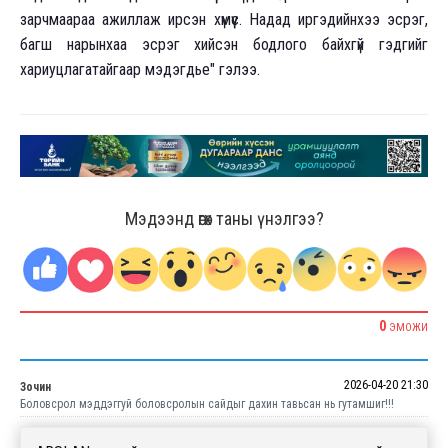
зарчмаараа ажиллаж ирсэн хүмүүс. Надад иргэдийнхээ эсрэг,
багш нарынхаа эсрэг хийсэн бодлого байхгүй гэдгийг
хариуцлагатайгаар мэдэгдье" гэлээ.
Мэдээнд өгөх таны үнэлгээ?
0
ЭМОЖИ
2026-04-20 21:30
Зочин
Боловсрол мэддэггуй боловсролын сайдыг дахин тавьсан нь гутамшиг!!!