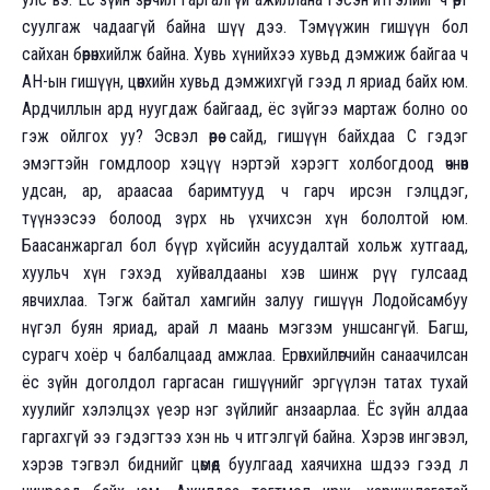
суулгаж чадаагүй байна шүү дээ. Тэмүүжин гишүүн бол
сайхан бөөрөнхийлж байна. Хувь хүнийхээ хувьд дэмжиж байгаа ч
АН-ын гишүүн, цөөнхийн хувьд дэмжихгүй гээд л яриад байх юм.
Ардчиллын ард нуугдаж байгаад, ёс зүйгээ мартаж болно оо
гэж ойлгох уу? Эсвэл өөрөө сайд, гишүүн байхдаа С гэдэг
эмэгтэйн гомдлоор хэцүү нэртэй хэрэгт холбогдоод өчнөөн
удсан, ар, араасаа баримтууд ч гарч ирсэн гэлцдэг,
түүнээсээ болоод зүрх нь үхчихсэн хүн бололтой юм.
Баасанжаргал бол бүүр хүйсийн асуудалтай хольж хутгаад,
хуульч хүн гэхэд хуйвалдааны хэв шинж рүү гулсаад
явчихлаа. Тэгж байтал хамгийн залуу гишүүн Лодойсамбуу
нүгэл буян яриад, арай л маань мэгзэм уншсангүй. Багш,
сурагч хоёр ч балбалцаад амжлаа. Ерөнхийлөгчийн санаачилсан
ёс зүйн доголдол гаргасан гишүүнийг эргүүлэн татах тухай
хуулийг хэлэлцэх үеэр нэг зүйлийг анзаарлаа. Ёс зүйн алдаа
гаргахгүй ээ гэдэгтээ хэн нь ч итгэлгүй байна. Хэрэв ингэвэл,
хэрэв тэгвэл биднийг цөмөөд буулгаад хаячихна шдээ гээд л