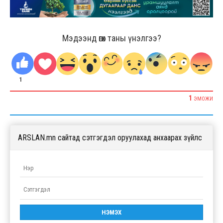
Мэдээнд өгөх таны үнэлгээ?
1
1
ЭМОЖИ
ARSLAN.mn сайтад сэтгэгдэл оруулахад анхаарах зүйлс