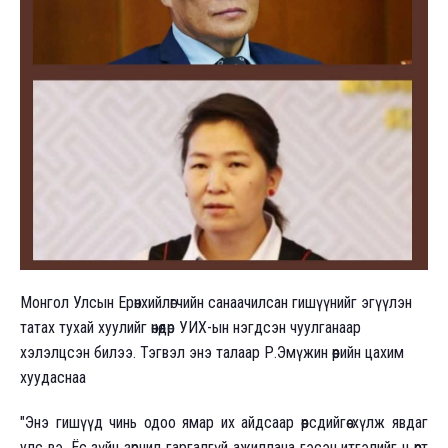
Монгол Улсын Ерөнхийлөгчийн санаачилсан гишүүнийг эгүүлэн
татах тухай хуулийг өнөөдөр УИХ-ын нэгдсэн чуулганаар
хэлэлцсэн билээ. Тэгвэл энэ талаар Р.Эмүжин өөрийн цахим
хуудаснаа
"Энэ гишүүд чинь одоо ямар их айдсаар өөрсдийгөө хүлж явдаг
улс вэ. Ёс зүйн зөрчил гаргалгүй ажиллана гэсэн итгэлийг ч өөртөө