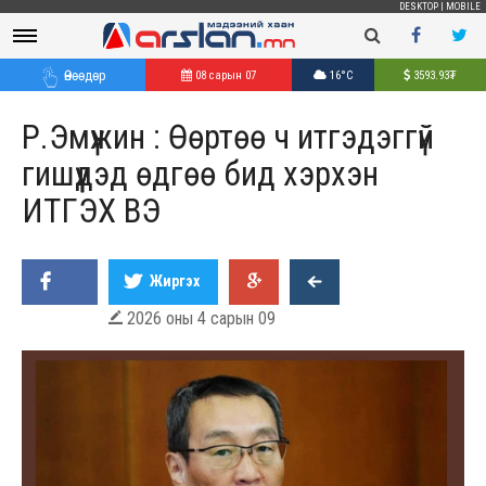
DESKTOP
|
MOBILE
Өнөөдөр
08 сарын 07
16°C
3593.93
₮
Р.Эмүжин : Өөртөө ч итгэдэггүй
гишүүдэд өдгөө бид хэрхэн
ИТГЭХ ВЭ
Жиргэх
2026 оны 4 сарын 09
