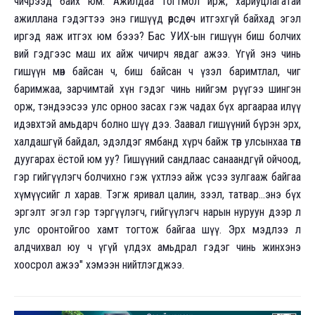
чичрээд байх юм. Ажилдаа тогтмол ирж, хариуцлагатай
ажиллана гэдэгтээ энэ гишүүд өөрсдөө ч итгэхгүй байхад эгэл
иргэд яаж итгэх юм бэээ? Бас УИХ-ын гишүүн биш болчих
вий гэдгээс маш их айж чичирч явдаг ажээ. Үгүй энэ чинь
гишүүн мөн байсан ч, биш байсан ч үзэл баримтлал, чиг
баримжаа, зарчимтай хүн гэдэг чинь нийгэм рүүгээ шингэн
орж, тэндээсээ улс орноо засах гэж чадах бүх аргаараа илүү
идэвхтэй амьдарч болно шүү дээ. Заавал гишүүний бүрэн эрх,
халдашгүй байдал, эдэлдэг ямбанд хүрч байж төр улсынхаа төлөө
дуугарах ёстой юм уу? Гишүүний сандлаас санаандгүй ойчоод,
гэр гийгүүлэгч болчихно гэж үхтлээ айж үсээ зулгааж байгаа
хүмүүсийг л харав. Тэгж яривал цалин, зээл, татвар...энэ бүх
эргэлт эгэл гэр тэргүүлэгч, гийгүүлэгч нарын нуруун дээр л
улс оронтойгоо хамт тогтож байгаа шүү. Эрх мэдлээ л
алдчихвал юу ч үгүй үлдэх амьдрал гэдэг чинь жинхэнэ
хоосрол ажээ" хэмээн нийтлэгджээ.