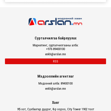
Сурталчилгаа байрлуулах
Маркетинг, сурталчилгааны алба:
+976 89400100
enkh@arslan.mn
RSS
Мэдээллийн агентлаг
Мэдээний алба: 89400100
enkh@arslan.mn
Хаяг
УБ хот, Сүхбаатар дүүрэг, 8-р хороо, City Tower 1902 тоот