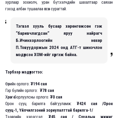
хурлаар зохиолч, уран бүтээлчдийн шахалтаар саяхан
гэхэд албан тушаалаа өгсөн сурагтай.
Тэгвэл хууль бусаар хөрөнгөжсөн гэж
“баривчлагдсан“ яруу найрагч
Б.Ичинхорлоогийн нөхөр
П.Товуудоржын 2024 онд АТГ-т шинэчлэн
мэдүүлсэн ХОМ-ийг хүргэж байна.
Тэрбээр мэдүүлэгтээ:
Өөрийн орлого:
₮194 сая
Гэр бүлийн орлого:
₮78 сая
Хөрөнгө борлуулсны орлого:
₮0 сая
Орон сууц барилга байгууламж:
₮424 сая /Орон
сууц-1, Үйлчилгээний зориулалттай барилга-1/
Тээврийн хэрэгсэл:
₮45 сая / Суудлын жижиг