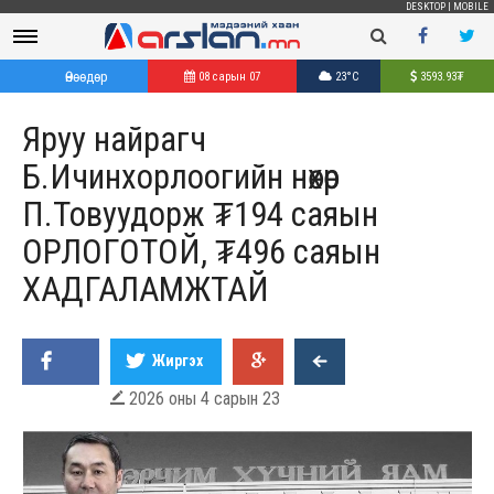
DESKTOP
|
MOBILE
Өнөөдөр
08 сарын 07
23°C
3593.93
₮
Яруу найрагч
Б.Ичинхорлоогийн нөхөр
П.Товуудорж ₮194 саяын
ОРЛОГОТОЙ, ₮496​​​​​​​ саяын
ХАДГАЛАМЖТАЙ
Жиргэх
2026 оны 4 сарын 23
