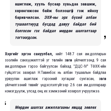
ашиглаж, хууль бусаар хувьдаа завшиж,
хөрөнгөжсөн байж болзошгүй гэж ийнхүү
баривчилсан.
ЭХЯ-ны эрх бүхий албан
тушаалтнууд бусдад давуу байдал бий
болгосон гэх байдал мөрдөн шалгалтаар
тогтоогдсон.
Хэргийг эргэн сануулбал,
нийт 148.7 сая ам.долларын
зээлийн санхүүжилттэй уг төслийн зөвлөх үйлчилгээнд 9 сая
ам.долларын гэрээ байгуулсан байхад "ДЦС-IV" ТӨХК-ийн
гүйцэтгэх захирал Н.Тавинбэх нь албан тушаалын байдлаа
урвуулан ашиглаж гэрээний хугацааг сунгасан, зөвлөх
үйлчилгээний төсвийг үндэслэлгүйгээр 2.6 сая ам.доллараар
нэмэгдүүлж, улсад онц их хэмжээний хохирол учруулжээ.
Мөрдөн шалгах ажиллагааны явцад зөвлөх