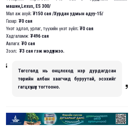
машин,Lexus, ES 300/
Мал аж ахуй
: ₮150 сая /Хурдан удмын адуу-15/
Газар:
₮0 сая
Үнэт эдлэл, урлаг, түүхийн үнэт зүйл
: ₮0 сая
Хадгаламж:
₮496 сая
Авлага:
₮0 сая
Зээл
: ₮3 сая гэж мэдүүлжээ.
Төгсгөлд нь онцлоход нэр дурдагдсан
төрийн албан хаагчид буруутай, эсэхийг
гагцхүү шүүх тогтооно.