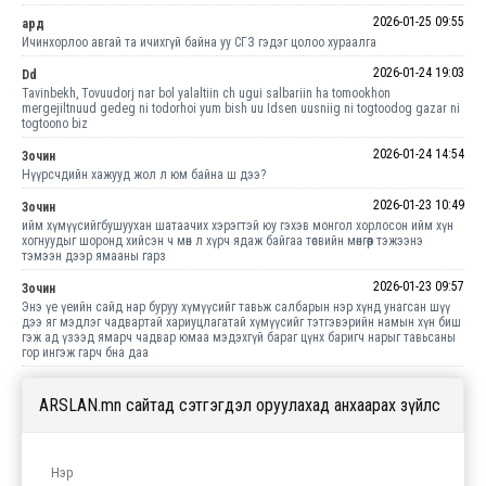
2026-01-25 09:55
ард
Ичинхорлоо авгай та ичихгүй байна уу СГЗ гэдэг цолоо хураалга
2026-01-24 19:03
Dd
Tavinbekh, Tovuudorj nar bol yalaltiin ch ugui salbariin ha tomookhon
mergejiltnuud gedeg ni todorhoi yum bish uu Idsen uusniig ni togtoodog gazar ni
togtoono biz
2026-01-24 14:54
Зочин
Нүүрсчдийн хажууд жол л юм байна ш дээ?
2026-01-23 10:49
Зочин
ийм хүмүүсийгбушуухан шатаачих хэрэгтэй юу гэхэв монгол хорлосон ийм хүн
хогнуудыг шоронд хийсэн ч мөн л хүрч ядаж байгаа төсвийн мөнгөөр тэжээнэ
тэмээн дээр ямааны гарз
2026-01-23 09:57
Зочин
Энэ үе үеийн сайд нар буруу хүмүүсийг тавьж салбарын нэр хүнд унагсан шүү
дээ яг мэдлэг чадвартай хариуцлагатай хүмүүсийг тэтгэвэрийн намын хүн биш
гэж ад үзээд ямарч чадвар юмаа мэдэхгүй бараг цүнх баригч нарыг тавьсаны
гор ингэж гарч бна даа
ARSLAN.mn сайтад сэтгэгдэл оруулахад анхаарах зүйлс