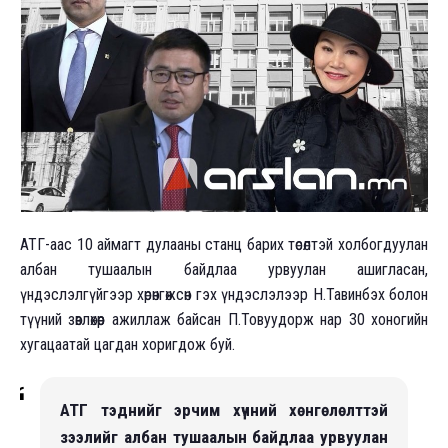
АТГ-аас 10 аймагт дулааны станц барих төсөлтэй холбогдуулан
албан тушаалын байдлаа урвуулан ашигласан,
үндэслэлгүйгээр хөрөнгөжсөн гэх үндэслэлээр Н.Тавинбэх болон
түүний зөвлөхөөр ажиллаж байсан П.Товуудорж нар 30 хоногийн
хугацаатай цагдан хоригдож буй.
АТГ тэднийг эрчим хүчний хөнгөлөлттэй
зээлийг албан тушаалын байдлаа урвуулан