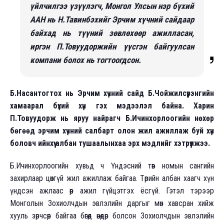
үйлчилгээ үзүүлэгч, Монгол Улсын нэр бүхий
ААН нь Н.Тавинбэхийг Эрчим хүчний сайдаар
байхад нь түүний зөвлөхөөр ажилласан,
иргэн П.Товуудоржийн үүсгэн байгуулсан
компани болох нь тогтоогдсон.
Б.Насантогтох нь Эрчим хүчний сайд Б.Чойжилсүрэнгийн
хамаарал бүхий хүн гэх мэдээлэл байна. Харин
П.Товуудорж нь яруу найрагч Б.Ичинхорлоогийн нөхөр
бөгөөд эрчим хүчний салбарт олон жил ажиллаж буй хүн
боловч ийнхүү албан тушаалынхаа эрх мэдлийг хэтрүүлжээ.
Б.Ичинхорлоогийн хувьд ч Үндэсний төв номын сангийн
захирлаар цөөнгүй жил ажиллаж байгаа. Төрийн албан хаагч хүн
үндсэн ажлаас өөр ажил гүйцэтгэх ёсгүй. Гэтэл тэрээр
Монголын Зохиолчдын эвлэлийн даргыг мөн хавсран хийж
хууль зөрчсөөр байгаа бөгөөд өнөөдөр болсон Зохиолчдын эвлэлийн