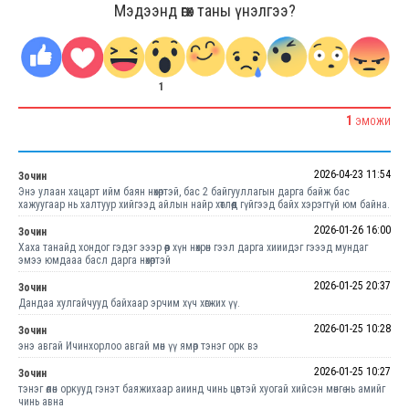
Мэдээнд өгөх таны үнэлгээ?
1
1
ЭМОЖИ
2026-04-23 11:54
Зочин
Энэ улаан хацарт ийм баян нөхөртэй, бас 2 байгууллагын дарга байж бас
хажуугаар нь халтуур хийгээд айлын найр хөтлөөд гүйгээд байх хэрэггүй юм байна.
2026-01-26 16:00
Зочин
Хаха танайд хондог гэдэг эээр өөөр хүн нөхрөн гээл дарга хииидэг гэээд мундаг
эмээ юмдааа басл дарга нөхөртэй
2026-01-25 20:37
Зочин
Дандаа хулгайчууд байхаар эрчим хүч хөгжих үү.
2026-01-25 10:28
Зочин
энэ авгай Ичинхорлоо авгай мөн үү ямөр тэнэг орк вэ
2026-01-25 10:27
Зочин
тэнэг өлөн оркууд гэнэт баяжихаар аиинд чинь цөвтэй хуогай хийсэн мөнгө нь амийг
чинь авна