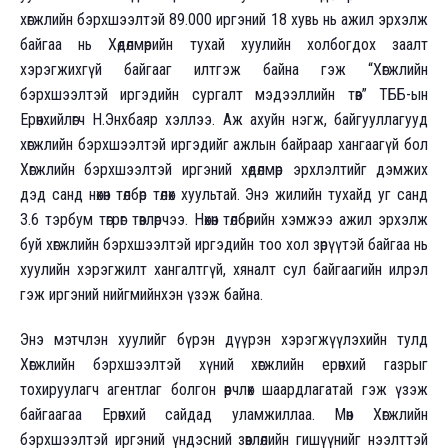
хөгжлийн бэрхшээлтэй 89.000 иргэний 18 хувь нь ажил эрхэлж
байгаа нь Хөдөлмөрийн тухай хуулийн холбогдох заалт
хэрэгжихгүй байгааг илтгэж байна гэж “Хөгжлийн
бэрхшээлтэй иргэдийн сургалт мэдээллийн төв” ТББ-ын
Ерөнхийлөгч Н.Энхбаяр хэллээ. Аж ахуйн нэгж, байгууллагууд
хөгжлийн бэрхшээлтэй иргэдийг ажлын байраар хангаагүй бол
Хөгжлийн бэрхшээлтэй иргэний хөдөлмөр эрхлэлтийг дэмжих
дэд санд нөхөн төлбөр төлөх хуультай. Энэ жилийн тухайд уг санд
3.6 тэрбум төгрөг төвлөрчээ. Нөхөн төлбөрийн хэмжээ ажил эрхэлж
буй хөгжлийн бэрхшээлтэй иргэдийн тоо хол зөрүүтэй байгаа нь
хуулийн хэрэгжилт хангалтгүй, хяналт сул байгаагийн илрэл
гэж иргэний нийгмийнхэн үзэж байна.
Энэ мэтчлэн хуулийг бүрэн дүүрэн хэрэгжүүлэхийн тулд
Хөгжлийн бэрхшээлтэй хүний хөгжлийн ерөнхий газрыг
тохируулагч агентлаг болгон өөрчлөх шаардлагатай гэж үзэж
байгаагаа Ерөнхий сайдад уламжиллаа. Мөн Хөгжлийн
бэрхшээлтэй иргэний үндэсний зөвлөлийн гишүүнийг нээлттэй