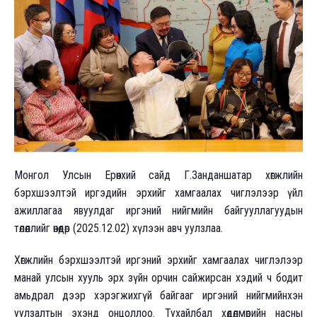
Монгол Улсын Ерөнхий сайд Г.Занданшатар хөгжлийн
бэрхшээлтэй иргэдийн эрхийг хамгаалах чиглэлээр үйл
ажиллагаа явуулдаг иргэний нийгмийн байгууллагуудын
төлөөллийг өнөөдөр (2025.12.02) хүлээн авч уулзлаа.
Хөгжлийн бэрхшээлтэй иргэний эрхийг хамгаалах чиглэлээр
манай улсын хууль эрх зүйн орчин сайжирсан хэдий ч бодит
амьдрал дээр хэрэгжихгүй байгааг иргэний нийгмийнхэн
уулзалтын эхэнд онцоллоо. Тухайлбал хөдөлмөрийн насны