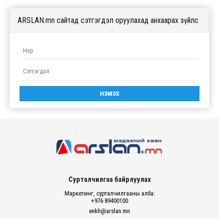
ARSLAN.mn сайтад сэтгэгдэл оруулахад анхаарах зүйлс
Сурталчилгаа байрлуулах
Маркетинг, сурталчилгааны алба:
+976 89400100
enkh@arslan.mn