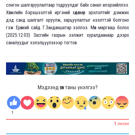
сонгон шалгаруулалтаар тодруулдаг байх санал илэрхийллээ.
Хөгжлийн бэрхшээлтэй иргэний хөдөлмөр эрхлэлтийг дэмжих
дэд санд шалгалт оруулж, зарцуулалтыг нээлттэй болгоно
гэж Ерөнхий сайд Г.Занданшатар хэллээ. Мөн маргааш болох
(2025.12.03) Засгийн газрын ээлжит хуралдаанаар дээрх
саналуудыг хэлэлцүүлэхээр тогтов.
Мэдээнд өгөх таны үнэлгээ?
1
1
ЭМОЖИ