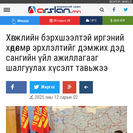
DESKTOP
|
MOBILE
Өнөөдөр
08 сарын 08
18°C
3593.87
₮
Хөгжлийн бэрхшээлтэй иргэний
хөдөлмөр эрхлэлтийг дэмжих дэд
сангийн үйл ажиллагааг
шалгуулах хүсэлт тавьжээ
Жиргэх
2025 оны 12 сарын 02
