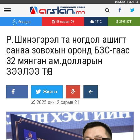
DESKTOP
|
MOBILE
Өнөөдөр
08 сарын 09
17°C
3593.87
₮
Р.Шинэгэрэл та ногдол ашигт
санаа зовохын оронд БЗС-гаас
32 мянган ам.долларын
ЗЭЭЛЭЭ ТӨЛ
Жиргэх
2025 оны 2 сарын 21
