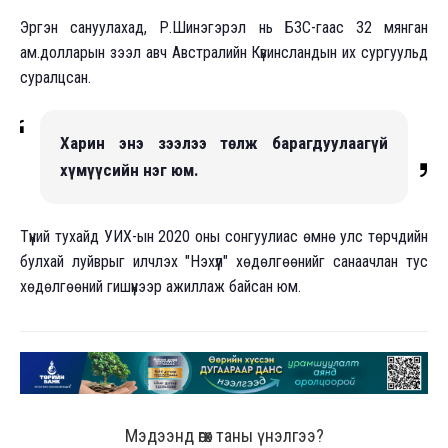
Эргэн сануулахад, Р.Шинэгэрэл нь БЗС-гаас 32 мянган
ам.долларын зээл авч Австралийн Күвинсландын их сургуульд
суралцсан.
Харин энэ зээлээ төлж барагдуулаагүй
хүмүүсийн нэг юм.
Түүний тухайд УИХ-ын 2020 оны сонгуулиас өмнө улс төрчдийн
булхай луйврыг илчлэх "Нэхүүл" хөдөлгөөнийг санаачлан тус
хөдөлгөөний гишүүнээр ажиллаж байсан юм.
Мэдээнд өгөх таны үнэлгээ?