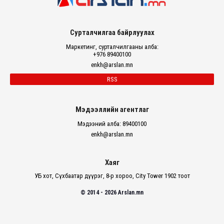
Сурталчилгаа байрлуулах
Маркетинг, сурталчилгааны алба:
+976 89400100
enkh@arslan.mn
RSS
Мэдээллийн агентлаг
Мэдээний алба: 89400100
enkh@arslan.mn
Хаяг
УБ хот, Сүхбаатар дүүрэг, 8-р хороо, City Tower 1902 тоот
© 2014 - 2026 Arslan.mn