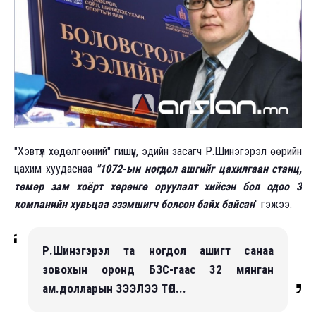
"Хэвтүүл хөдөлгөөний" гишүүн, эдийн засагч Р.Шинэгэрэл өөрийн
цахим хуудаснаа
"1072-ын ногдол ашгийг цахилгаан станц,
төмөр зам хоёрт хөрөнгө оруулалт хийсэн бол одоо 3
компанийн хувьцаа эзэмшигч болсон байх байсан
" гэжээ.
Р.Шинэгэрэл та ногдол ашигт санаа
зовохын оронд БЗС-гаас 32 мянган
ам.долларын ЗЭЭЛЭЭ ТӨЛ...