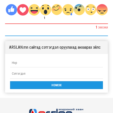
1
1
ЭМОЖИ
ARSLAN.mn сайтад сэтгэгдэл оруулахад анхаарах зүйлс