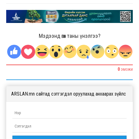
Мэдээнд өгөх таны үнэлгээ?
0
ЭМОЖИ
ARSLAN.mn сайтад сэтгэгдэл оруулахад анхаарах зүйлс