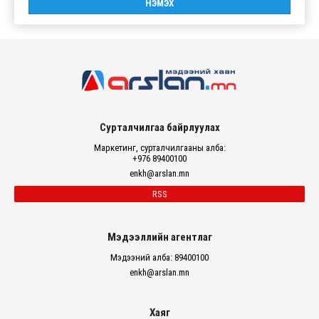
Сурталчилгаа байрлуулах
Маркетинг, сурталчилгааны алба:
+976 89400100
enkh@arslan.mn
RSS
Мэдээллийн агентлаг
Мэдээний алба: 89400100
enkh@arslan.mn
Хаяг