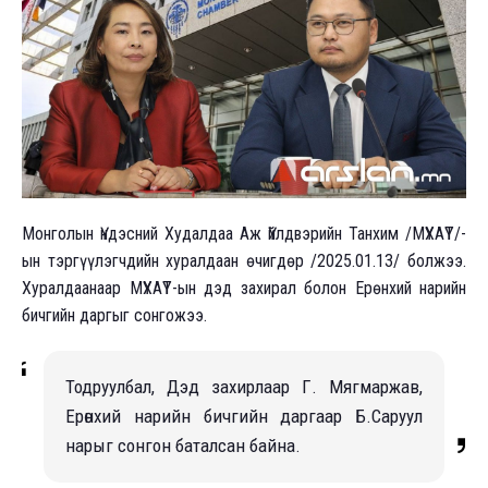
Монголын Үндэсний Худалдаа Аж Үйлдвэрийн Танхим /МҮХАҮТ/-
ын тэргүүлэгчдийн хуралдаан өчигдөр /2025.01.13/ болжээ.
Хуралдаанаар МҮХАҮТ-ын дэд захирал болон Ерөнхий нарийн
бичгийн даргыг сонгожээ.
Тодруулбал, Дэд захирлаар Г. Мягмаржав,
Ерөнхий нарийн бичгийн даргаар Б.Саруул
нарыг сонгон баталсан байна.