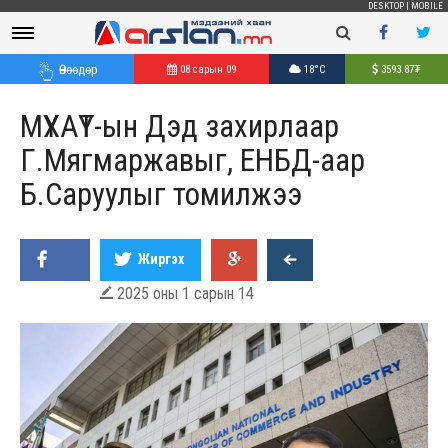
DESKTOP
|
MOBILE
Өнөөдөр
08 сарын 09
18°C
3593.87
₮
МҮХАҮТ-ын Дэд захирлаар
Г.Мягмаржавыг, ЕНБД-аар
Б.Саруулыг томилжээ
Жиргэх
2025 оны 1 сарын 14
