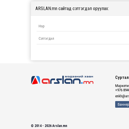
ARSLAN.mn сайтад сэтгэгдэл оруулах:
Суртал
Маркетин
+976 894
enkh@ars
Баннер
© 2014 - 2026 Arslan.mn