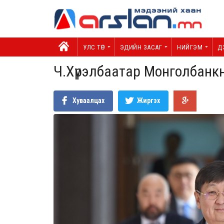
УЛС ТӨР
ЭДИЙН ЗАСАГ
НИЙГЭМ
Д
Ч.Хүрэлбаатар Монголбанк
Хуваалцах
Жиргэх