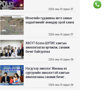
2026 оны 8 сарын 07
Монелийн гудамжны авто замын
хөдөлгөөнийг өнөөдөр орой хаана
2026 оны 8 сарын 07
ХӨСҮТ болон ШУТИС хамтын
ажиллагаагаа өргөжүүлж, санамж
бичиг байгууллаа
2026 оны 8 сарын 06
Нэгдүгээр эмнэлэг Жинаны их
сургуулийн эмнэлэгтэй хамтын
ажиллагааны санамж бичиг...
2026 оны 8 сарын 06
Нийслэлийн ИТХ-аар “Сэлбэ
ухаалаг хот”, агаарын бохирдол
зэрэг асуудлыг хэлэлцэж ...