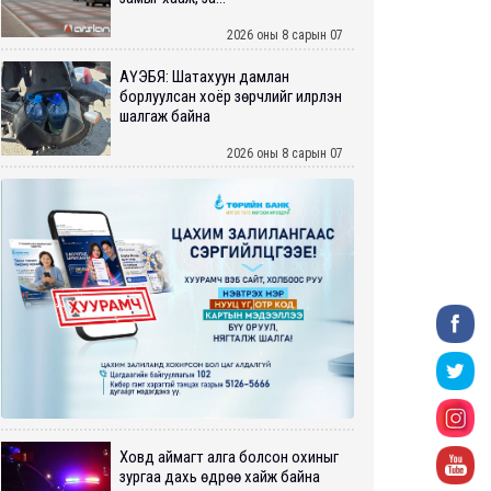
2026 оны 8 сарын 07
АҮЭБЯ: Шатахуун дамлан
борлуулсан хоёр зөрчлийг илрүүлэн
шалгаж байна
2026 оны 8 сарын 07
Ховд аймагт алга болсон охиныг
зургаа дахь өдрөө хайж байна