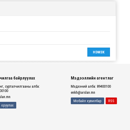
чилгаа байрлуулах
Мэдээллийн агентлаг
г, сурталчилгааны алба:
Мэдээний алба: 89400100
00100
enkh@arslan.mn
lan.mn
Мобайл хувилбар
RSS
 оруулах