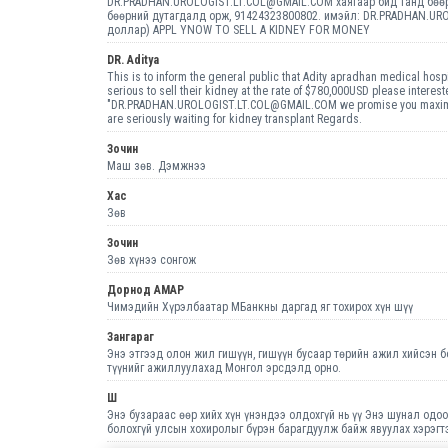
DR.PRADHAN.UROLOGIST.LT.COL@GMAIL.COM хаягаар бид танд бөөрн
бөөрний дутагдалд орж, 91424323800802. имэйл: DR.PRADHAN.URO
доллар) APPL YNOW TO SELL A KIDNEY FOR MONEY
DR. Aditya
This is to inform the general public that Adity apradhan medical hosp
serious to sell their kidney at the rate of $780,000USD please intere
"DR.PRADHAN.UROLOGIST.LT.COL@GMAIL.COM we promise you maximum 
are seriously waiting for kidney transplant Regards.
Зочин
Маш зөв. Дэмжнээ
Хас
Зөв
Зочин
Зөв хүнээ сонгож
Дорнод АМАР
Чимэдийн Хүрэлбаатар МБанкны даргад яг тохирох хүн шүү
Зангараг
Энэ этгээд олон жил гишүүн, гишүүн бусаар төрийн ажил хийсэн б
түүнийг ажиллуулахад Монгол эрсдэлд орно.
Ш
Энэ бузараас өөр хийх хүн үнэндээ олдохгүй нь үү Энэ шунал одоо
болохгүй улсын хохиролыг бүрэн барагдуулж байж явуулах хэрэгт