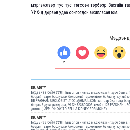
мэргэжлээр тус тус төгссөн тэрбээр Засгийн газ
УИХ-д дөрвөн удаа сонгогдон ажилласан юм.
Мэдээнд ө
2
DR. ADITY
БҮГДЭЭРЭЭ САЙН УУ!!!!! Бид олон нийтэд мэдээлэхийг хүсч байна;
бөөрийг зарж борлуулах боломжийг эрэлхийлж байна уу, юу хийхэ
DR.PRADHAN.UROLOGIST.LT.COL@GMAIL.COM хаягаар бид танд бөөрн
бөөрний дутагдалд орж, 91424323800802. имэйл: DR.PRADHAN.URO
доллар) APPL YNOW TO SELL A KIDNEY FOR MONEY
DR. ADITY
БҮГДЭЭРЭЭ САЙН УУ!!!!! Бид олон нийтэд мэдээлэхийг хүсч байна;
бөөрийг зарж борлуулах боломжийг эрэлхийлж байна уу, юу хийхэ