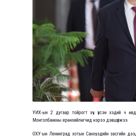
УИХ-ын 2 дугаар тойрогт хүч үзсэн хэдий ч өв
Монголбанкны ерөнхийлөгчид нэрээ дэвшүүлжээ.
ОХУ-ын Ленинград хотын Санхүү эдийн засгийн дээ