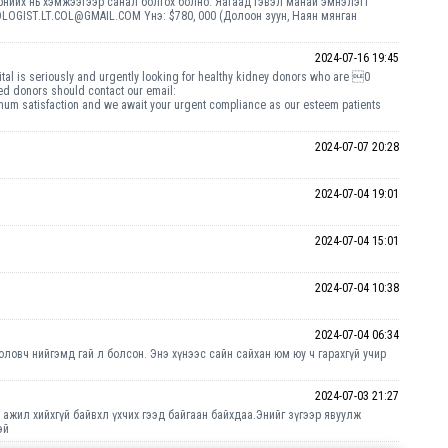
ийх нь хэмжээгээр санал болгох болно. Яагаад гэвэл манай эмнэлэгт
LOGIST.LT.COL@GMAIL.COM Yнэ: $780, 000 (Долоон зуун, Наян мянган
2024-07-16 19:45
ital is seriously and urgently looking for healthy kidney donors who are 0
sted donors should contact our email:
satisfaction and we await your urgent compliance as our esteem patients
2024-07-07 20:28
2024-07-04 19:01
2024-07-04 15:01
2024-07-04 10:38
2024-07-04 06:34
оловч нийгэмд гай л болсон. Энэ хүнээс сайн сайхан юм юу ч гарахгүй учир
2024-07-03 21:27
 ажил хийхгүй байвхл үхчих гээд байгаан байхдаа.Энийг зүгээр явуулж
эй