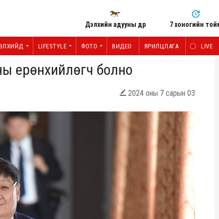
Дэлхийн адууны өдөр
7 хоногийн той
ЭЛХИЙД
LIFESTYLE
ФОТО
ВИДЕО
ЯРИЛЦЛАГА
LIVE
ны ерөнхийлөгч болно
2024 оны 7 сарын 03
