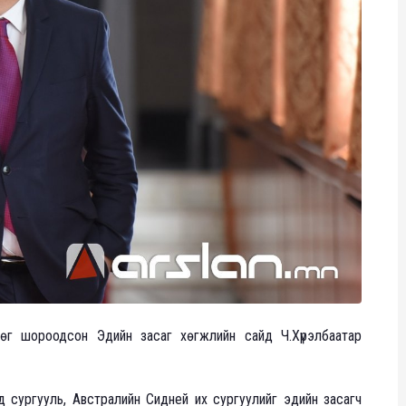
дөг шороодсон Эдийн засаг хөгжлийн сайд Ч.Хүрэлбаатар
д сургууль, Австралийн Сидней их сургуулийг эдийн засагч