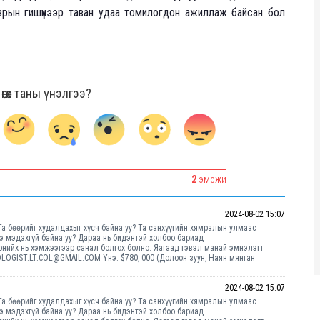
рын гишүүнээр таван удаа томилогдон ажиллаж байсан бол
гөх таны үнэлгээ?
2
ЭМОЖИ
2024-08-02 15:07
 Та бөөрийг худалдахыг хүсч байна уу? Та санхүүгийн хямралын улмаас
э мэдэхгүй байна уу? Дараа нь бидэнтэй холбоо бариад
ийх нь хэмжээгээр санал болгох болно. Яагаад гэвэл манай эмнэлэгт
LOGIST.LT.COL@GMAIL.COM Yнэ: $780, 000 (Долоон зуун, Наян мянган
2024-08-02 15:07
 Та бөөрийг худалдахыг хүсч байна уу? Та санхүүгийн хямралын улмаас
э мэдэхгүй байна уу? Дараа нь бидэнтэй холбоо бариад