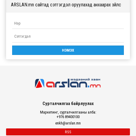
ARSLAN.mn сайтад сэтгэгдэл оруулахад анхаарах зүйлс
Сурталчилгаа байрлуулах
Маркетинг, сурталчилгааны алба:
+976 89400100
enkh@arslan.mn
RSS