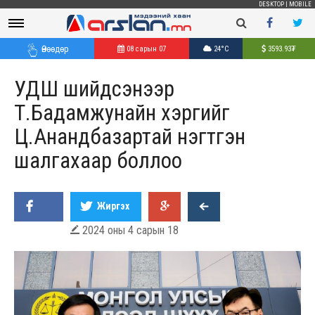
DESKTOP
|
MOBILE
Өнөөдөр
08 сарын 07
24°C
3593.93
₮
УДШ шийдсэнээр
Т.Бадамжунайн хэргийг
Ц.Анандбазартай нэгтгэн
шалгахаар боллоо
Жиргэх
2024 оны 4 сарын 18
