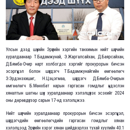
Улсын дээд шүүхийн Эрүүгийн хэргийн танхимын нийт шүүгчийн
хуралдаанаар Т.Бадамжунай, Э.Жаргалсайхан, Д.Баярсайхан,
Д.Бямба-Очир нарт холбогдох хэргийг прокурорын бичсэн
эсэргүүцэл болон шүүгдэгч Т.Бадамжунайгийн өмгөөлөгч
Э.Эрдэнэхишиг, Н.Цэцэгмаа, шүүгдэгч Д.Бямба-Очирын
өмгөөлөгч Б.Мөнхбат нарын гаргасан гомдлыг үндэслэн
хяналтын шатны шүүх хуралдаанаар хэлэлцүүлэх эсэхийг 2024
оны дөрөвдүгээр сарын 17-нд хэлэлцжээ.
Нийт шүүгчийн хуралдаанаар прокурорын бичсэн эсэргүүцэл,
шүүгдэгчдийн өмгөөлөгчдийн гаргасан гомдлыг хянан
хэлэлцээд Эрүүгийн хэрэг хянан шийдвэрлэх тухай хуулийн 40.1