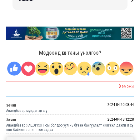
Мэдээнд өгөх таны үнэлгээ?
0
ЭМОЖИ
2024-04-20 08:44
Зочин
Анандбазар мундаг хүн шүү
2024-04-18 12:28
Зочин
Анандбазар ЯАЦОРСОН юм болдоо уул нь бүтээн байгуулалт хийгээл дажгүй л хүн
шиг байхын золиг ч юмаадаа