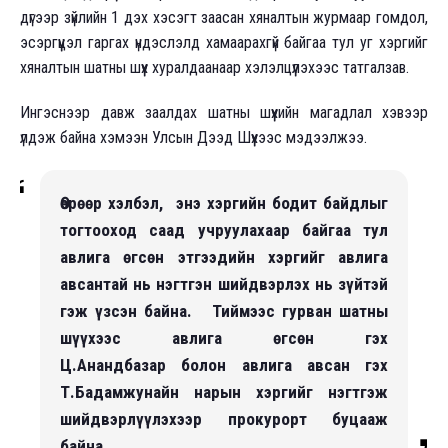
дүгээр зүйлийн 1 дэх хэсэгт заасан хяналтын журмаар гомдол,
эсэргүүцэл гаргах үндэслэлд хамаарахгүй байгаа тул уг хэргийг
хяналтын шатны шүүх хуралдаанаар хэлэлцүүлэхээс татгалзав.
Ингэснээр давж заалдах шатны шүүхийн магадлал хэвээр
үлдэж байна хэмээн Улсын Дээд Шүүхээс мэдээлжээ.
Өөрөөр хэлбэл, энэ хэргийн бодит байдлыг
тогтооход саад учруулахаар байгаа тул
авлига өгсөн этгээдийн хэргийг авлига
авсантай нь нэгтгэн шийдвэрлэх нь зүйтэй
гэж үзсэн байна. Тиймээс гурван шатны
шүүхээс авлига өгсөн гэх
Ц.Анандбазар болон авлига авсан гэх
Т.Бадамжунайн нарын хэргийг нэгтгэж
шийдвэрлүүлэхээр прокурорт буцааж
байна.