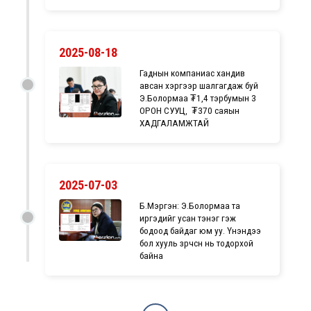
2025-08-18
Гаднын компаниас хандив
авсан хэргээр шалгагдаж буй
Э.Болормаа ₮1,4 тэрбумын 3
ОРОН СУУЦ, ₮370 саяын
ХАДГАЛАМЖТАЙ
2025-07-03
Б.Мэргэн: Э.Болормаа та
иргэдийг усан тэнэг гэж
бодоод байдаг юм уу. Үнэндээ
бол хууль зөрчсөн нь тодорхой
байна