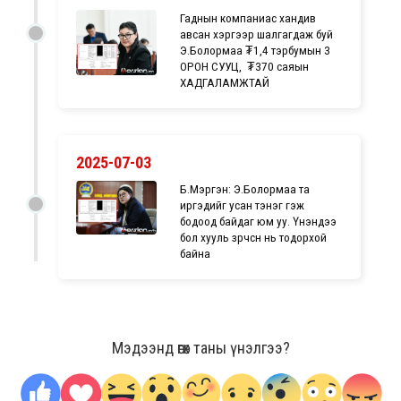
Гаднын компаниас хандив
авсан хэргээр шалгагдаж буй
Э.Болормаа ₮1,4 тэрбумын 3
ОРОН СУУЦ, ₮370 саяын
ХАДГАЛАМЖТАЙ
2025-07-03
Б.Мэргэн: Э.Болормаа та
иргэдийг усан тэнэг гэж
бодоод байдаг юм уу. Үнэндээ
бол хууль зөрчсөн нь тодорхой
байна
Мэдээнд өгөх таны үнэлгээ?