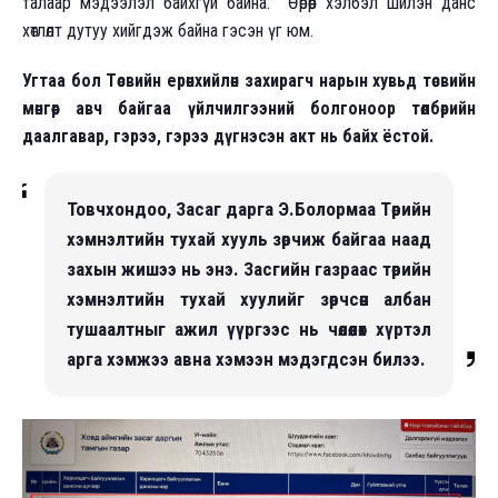
талаар мэдээлэл байхгүй байна. Өөрөөр хэлбэл шилэн данс
хөтлөлт дутуу хийгдэж байна гэсэн үг юм.
Угтаа бол Төсвийн ерөнхийлөн захирагч нарын хувьд төсвийн
мөнгөөр авч байгаа үйлчилгээний болгоноор төлбөрийн
даалгавар, гэрээ, гэрээ дүгнэсэн акт нь байх ёстой.
Товчхондоо, Засаг дарга Э.Болормаа Төрийн
хэмнэлтийн тухай хууль зөрчиж байгаа наад
захын жишээ нь энэ. Засгийн газраас төрийн
хэмнэлтийн тухай хуулийг зөрчсөн албан
тушаалтныг ажил үүргээс нь чөлөөлөх хүртэл
арга хэмжээ авна хэмээн мэдэгдсэн билээ.