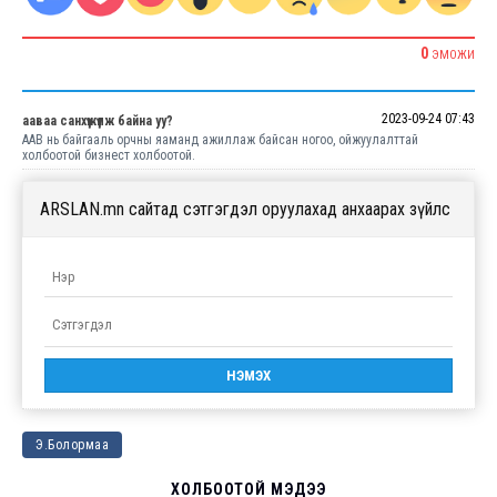
0
ЭМОЖИ
2023-09-24 07:43
ааваа санхүүжүүлж байна уу?
ААВ нь байгааль орчны яаманд ажиллаж байсан ногоо, ойжуулалттай
холбоотой бизнест холбоотой.
ARSLAN.mn сайтад сэтгэгдэл оруулахад анхаарах зүйлс
Э.Болормаа
ХОЛБООТОЙ МЭДЭЭ