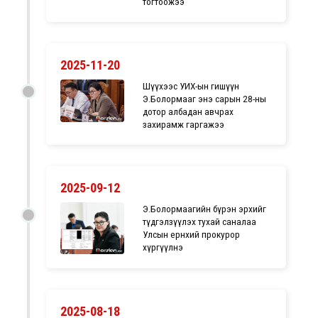
тогтоожээ
2025-11-20
Шүүхээс УИХ-ын гишүүн
Э.Болормааг энэ сарын 28-ны
дотор албадан авчрах
захирамж гаргажээ
2025-09-12
Э.Болормаагийн бүрэн эрхийг
түдгэлзүүлэх тухай саналаа
Улсын ерөнхий прокурор
хүргүүлнэ
2025-08-18