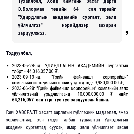
Тухайлбал, Ховд аймгийн Засаг дарга
Э.Болормаа төсвийн 64 сая төгрөгийг
"Удирдлагын академийн сургалт, зөвлөх
үйлчилгээ" нэрийдлээр захиран
зарцуулжээ.
Тодруулбал,
2023-06-28-нд: УДИРДЛАГЫН АКАДЕМИЙН сургалтын
төлбөрт - 44,316,057.00 ₮,
2023-09-13-нд: "Грийн файненшл корпорейшн"
компанийн зөвлөх үйлчилгээний үлдэгдэлд- 9,980,000.00 ₮,
2023-06-28: "Грийн файненшл корпорейшн" компанийн зөвлөх
үйлчилгээний урьдчилгаанд- 10,000,000.00 ₮
нийт
64,216,057 сая төгрөг тус тус зарцуулсан байна.
Гэвч ХАВСРАЛТ хэсэгт зарлагын гүйлгээний мэдээлэл, ямар
зориулалтаар хэн гэдэг албан тушаалтан Удирдлагын
академи сургалтад суусан, ямар зөвлөх үйлчилгээг авсан