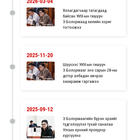
2026-03-04
Яллагдагчаар татагдаад
байсан УИХ-ын гишүүн
Э.Болормаад хилийн хориг
тогтоожээ
2025-11-20
Шүүхээс УИХ-ын гишүүн
Э.Болормааг энэ сарын 28-ны
дотор албадан авчрах
захирамж гаргажээ
2025-09-12
Э.Болормаагийн бүрэн эрхийг
түдгэлзүүлэх тухай саналаа
Улсын ерөнхий прокурор
хүргүүлнэ