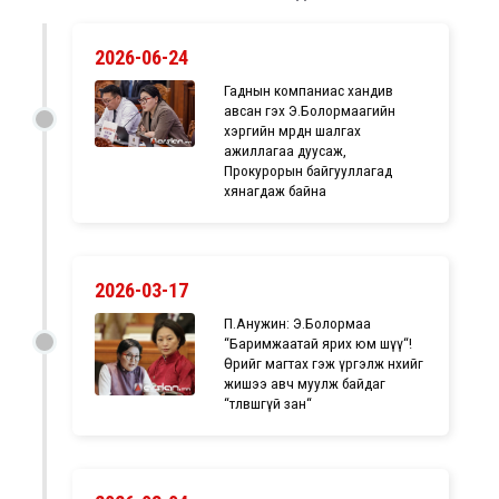
2026-06-24
Гаднын компаниас хандив
авсан гэх Э.Болормаагийн
хэргийн мөрдөн шалгах
ажиллагаа дуусаж,
Прокурорын байгууллагад
хянагдаж байна
2026-03-17
П.Анужин: Э.Болормаа
“Баримжаатай ярих юм шүү“!
Өрийгөө магтах гэж үргэлж өнөөхийг
жишээ авч муулж байдаг
“төлөвшөөгүй зан“