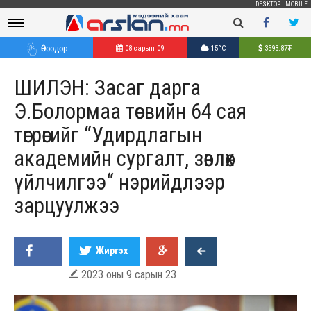
DESKTOP
|
MOBILE
Өнөөдөр
08 сарын 09
15°C
3593.87
₮
ШИЛЭН: Засаг дарга
Э.Болормаа төсвийн 64 сая
төгрөгийг “Удирдлагын
академийн сургалт, зөвлөх
үйлчилгээ“ нэрийдлээр
зарцуулжээ
Жиргэх
2023 оны 9 сарын 23
