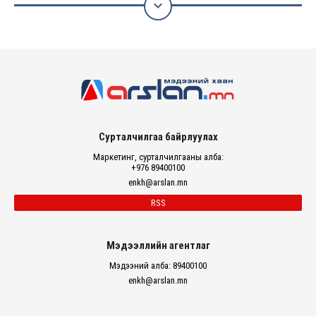

Сурталчилгаа байрлуулах
Маркетинг, сурталчилгааны алба:
+976 89400100
enkh@arslan.mn
RSS
Мэдээллийн агентлаг
Мэдээний алба: 89400100
enkh@arslan.mn