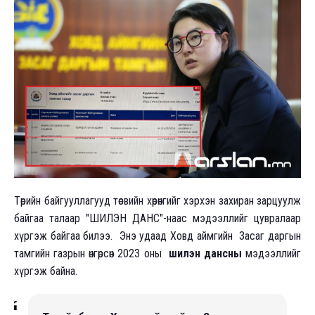
Төрийн байгууллагууд төсвийн хөрөнгийг хэрхэн захиран зарцуулж
байгаа талаар "ШИЛЭН ДАНС"-наас мэдээллийг цувралаар
хүргэж байгаа билээ. Энэ удаад Ховд аймгийн Засаг даргын
тамгийн газрын өнгөрсөн 2023 оны
шилэн дансны
мэдээллийг
хүргэж байна.