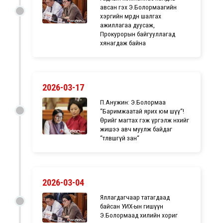
авсан гэх Э.Болормаагийн
хэргийн мөрдөн шалгах
ажиллагаа дуусаж,
Прокурорын байгууллагад
хянагдаж байна
2026-03-17
П.Анужин: Э.Болормаа
“Баримжаатай ярих юм шүү“!
Өрийгөө магтах гэж үргэлж өнөөхийг
жишээ авч муулж байдаг
“төлөвшөөгүй зан“
2026-03-04
Яллагдагчаар татагдаад
байсан УИХ-ын гишүүн
Э.Болормаад хилийн хориг