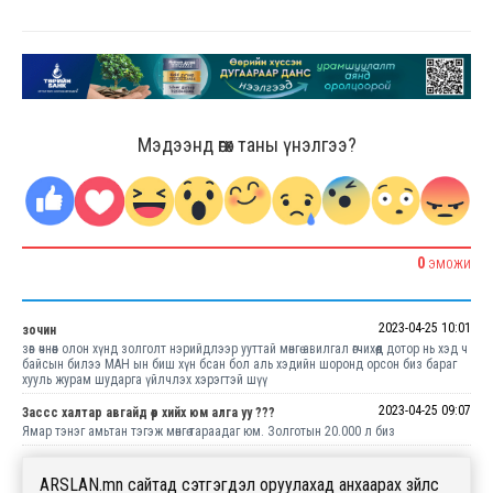
Мэдээнд өгөх таны үнэлгээ?
0
ЭМОЖИ
2023-04-25 10:01
зочин
зөв өчнөөн олон хүнд золголт нэрийдлээр ууттай мөнгө авилгал өгчихөөд дотор нь хэд ч
байсын билээ МАН ын биш хүн бсан бол аль хэдийн шоронд орсон биз бараг
хууль журам шударга үйлчлэх хэрэгтэй шүү
2023-04-25 09:07
Зассс халтар авгайд өөр хийх юм алга уу ???
Ямар тэнэг амьтан тэгэж мөнгө тараадаг юм. Золготын 20.000 л биз
ARSLAN.mn сайтад сэтгэгдэл оруулахад анхаарах зүйлс