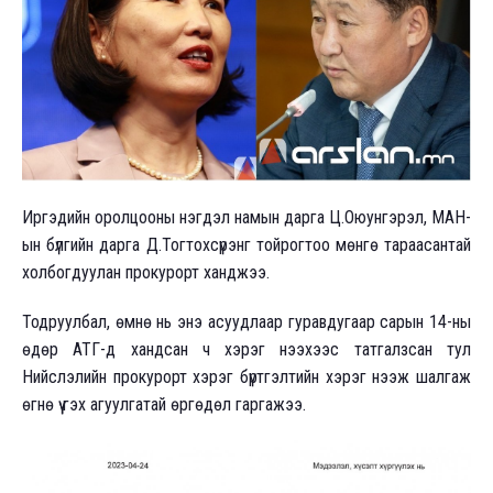
Иргэдийн оролцооны нэгдэл намын дарга Ц.Оюунгэрэл, МАН-
ын бүлгийн дарга Д.Тогтохсүрэнг тойрогтоо мөнгө тараасантай
холбогдуулан прокурорт ханджээ.
Тодруулбал, өмнө нь энэ асуудлаар гуравдугаар сарын 14-ны
өдөр АТГ-д хандсан ч хэрэг нээхээс татгалзсан тул
Нийслэлийн прокурорт хэрэг бүртгэлтийн хэрэг нээж шалгаж
өгнө үү гэх агуулгатай өргөдөл гаргажээ.