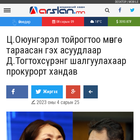
DESKTOP
|
MOBILE
Өнөөдөр
08 сарын 09
18°C
3593.87
₮
Ц.Оюунгэрэл тойрогтоо мөнгө
тараасан гэх асуудлаар
Д.Тогтохсүрэнг шалгуулахаар
прокурорт хандав
Жиргэх
2023 оны 4 сарын 25
