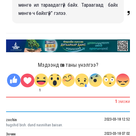
мөнгө ил тараадаггүй байх. Тараагаад байх
мөнгө ч байхгүй” гэлээ.
Мэдээнд өгөх таны үнэлгээ?
1
1
ЭМОЖИ
2023-03-18 12:52
zochin
hugshid bish. dund nasniihan baisan.
2023-03-18 07:02
Зочин