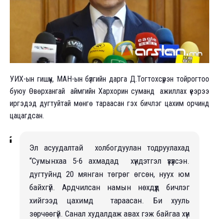
УИХ-ын гишүүн, МАН-ын бүлгийн дарга Д.Тогтохсүрэн тойрогтоо
буюу Өвөрхангай аймгийн Хархорин суманд ажиллах үеэрээ
иргэдэд дугтуйтай мөнгө тараасан гэх бичлэг цахим орчинд
цацагдсан.
Эл асуудалтай холбогдуулан тодруулахад
“Сумынхаа 5-6 ахмадад хүндэтгэл үзүүлсэн.
дугтуйнд 20 мянган төгрөг өгсөн, нуух юм
байхгүй. Ардчилсан намын нөхдүүд бичлэг
хийгээд цахимд тараасан. Би хууль
зөрчөөгүй. Санал худалдаж авах гэж байгаа хүн