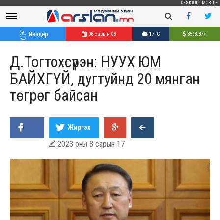
DESKTOP
|
MOBILE
Өнөөдөр
08 сарын 08
17°C
3593.87
₮
Д.Тогтохсүрэн: НУУХ ЮМ
БАЙХГҮЙ, дугтуйнд 20 мянган
төгрөг байсан
Жиргэх
2023 оны 3 сарын 17
