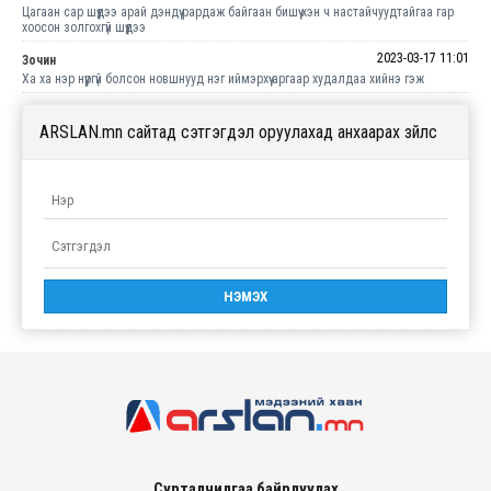
Цагаан сар шүүдээ арай дэндүү рардаж байгаан бишүү хэн ч настайчуудтайгаа гар
хоосон золгохгүй шүүдээ
2023-03-17 11:01
Зочин
Ха ха нэр нүүргүй болсон новшнууд нэг иймэрхүү аргаар худалдаа хийнэ гэж
ARSLAN.mn сайтад сэтгэгдэл оруулахад анхаарах зүйлс
Сурталчилгаа байрлуулах