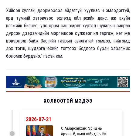
Хийсэн хулгай, дээрмээсээ айдаггүй, хуулиас ч эмээдэггүй,
ард түмний хэтэвчээс эхлээд айл өрхийн данс, аж ахуйн
нэгжийн бизнес, улс орны сан хөмрөгт хүртэл шуналын савраа
дүрсэн дээрэмчдийн мэргэшсэн сүлжээг ил гаргаж, нэг мөр
цэвэрлэж байж Засгийн газрын авилгатай тэмцэх, нийгэмд
эрх тэгш, шударга ёсийг тогтоох бодлого бүрэн хэрэгжих
боломж бүрдэнэ." гэсэн юм.
ХОЛБООТОЙ МЭДЭЭ
2026-07-21
С.Амарсайхан: Эрчүүд нь
арчаагүй, эмэгтэйчүүд нь ёс