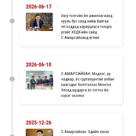
2026-06-17
Оюу толгойн үйл ажиллагаанд
хууль бус саад хийж байгаа
этгээдүүдэд хариуцлага тооцох
үүргийг ХЗДХ-ийн сайд
С.Амарсайханд өглөө
2026-06-10
С.АМАРСАЙХАН: Мэдлэг, ур
чадвар, ёс суртахуунтай албан
хаагчдыг бэлтгэхээс Монгол
Улсад шударга ёс тогтох үйл
хэрэг эхэлнэ
2025-12-26
С.Амарсайхан: Эдийн засаг