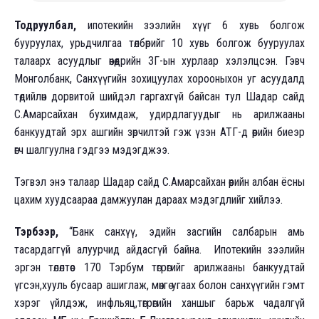
Тодруулбал,
ипотекийн зээлийн хүүг 6 хувь болгож
бууруулах, урьдчилгаа төлбөрийг 10 хувь болгож бууруулах
талаарх асуудлыг өнөөдрийн ЗГ-ын хурлаар хэлэлцсэн. Гэвч
Монголбанк, Санхүүгийн зохицуулах хорооныхон уг асуудалд
төдийлөн дорвитой шийдэл гаргахгүй байсан тул Шадар сайд
С.Амарсайхан бухимдаж, удирдлагуудыг нь арилжааны
банкуудтай эрх ашгийн зөрчилтэй гэж үзэн АТГ-д өөрийн биеэр
өгч шалгуулна гэдгээ мэдэгджээ.
Тэгвэл энэ талаар Шадар сайд С.Амарсайхан өөрийн албан ёсны
цахим хуудсаараа дамжуулан дараах мэдэгдлийг хийлээ.
Тэрбээр,
“Банк санхүү, эдийн засгийн салбарын амь
тасардаггүй алуурчид айдасгүй байна.
Ипотекийн зээлийн
эргэн төлөлтөөс 170 Тэрбум төгрөгийг арилжааны банкуудтай
үгсэн,хууль бусаар ашиглаж, мөнгө угаах болон санхүүгийн гэмт
хэрэг үйлдэж, инфльяц,төгрөгийн ханшыг барьж чадалгүй