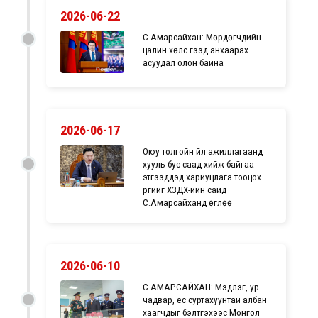
2026-06-22
С.Амарсайхан: Мөрдөгчдийн
цалин хөлс гээд анхаарах
асуудал олон байна
2026-06-17
Оюу толгойн үйл ажиллагаанд
хууль бус саад хийж байгаа
этгээдүүдэд хариуцлага тооцох
үүргийг ХЗДХ-ийн сайд
С.Амарсайханд өглөө
2026-06-10
С.АМАРСАЙХАН: Мэдлэг, ур
чадвар, ёс суртахуунтай албан
хаагчдыг бэлтгэхээс Монгол