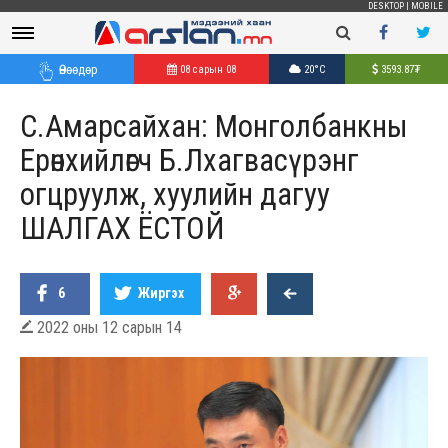
DESKTOP
|
MOBILE
Өнөөдөр
08 сарын 08
20°C
3593.87
₮
С.Амарсайхан: Монголбанкны
Ерөнхийлөгч Б.Лхагвасүрэнг
огцруулж, хуулийн дагуу
ШАЛГАХ ЁСТОЙ
6
Жиргэх
2022 оны 12 сарын 14
