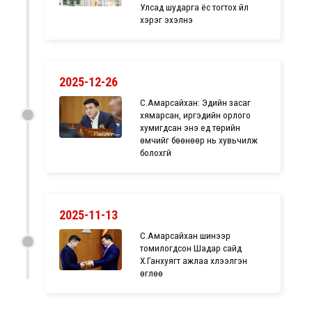
Улсад шударга ёс тогтох үйл
хэрэг эхэлнэ
2025-12-26
С.Амарсайхан: Эдийн засаг
хямарсан, иргэдийн орлого
хумигдсан энэ үед төрийн
өмчийг бөөнөөр нь хувьчилж
болохгүй
2025-11-13
С.Амарсайхан шинээр
томилогдсон Шадар сайд
Х.Ганхуягт ажлаа хүлээлгэн
өглөө