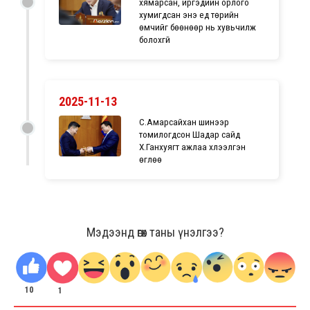
хямарсан, иргэдийн орлого
хумигдсан энэ үед төрийн
өмчийг бөөнөөр нь хувьчилж
болохгүй
2025-11-13
С.Амарсайхан шинээр
томилогдсон Шадар сайд
Х.Ганхуягт ажлаа хүлээлгэн
өглөө
Мэдээнд өгөх таны үнэлгээ?
10
1