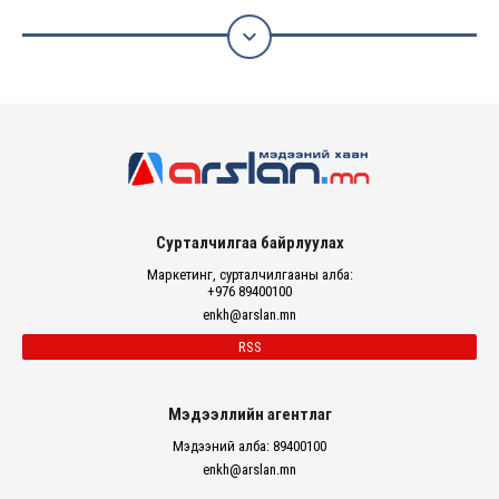

Сурталчилгаа байрлуулах
Маркетинг, сурталчилгааны алба:
+976 89400100
enkh@arslan.mn
RSS
Мэдээллийн агентлаг
Мэдээний алба: 89400100
enkh@arslan.mn