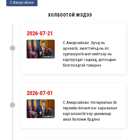
С.Амарсайхан
ХОЛБООТОЙ МЭДЭЭ
2026-07-21
С.Амарсайхан: Эрчүүд нь
арчаагүй, эмэгтэйчүүд нь ёс
суртахуунгүй мэт нийтээр нь
харлуулдаг гадаад, дотоодын
бүлэглэлүүдтэй тэмцэнэ
2026-07-01
С.Амарсайхан: Нотариатын бүх
төрлийн үйлчилгээг харьяалал
харгалзахгүйгээр цахимаар
авах боломж бүрдүүлнэ