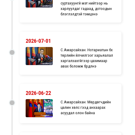
суртахуунгүй мэт нийтээр нь
харлуулдаг гадаад, дотоодын
бүлэглэлүүдтэй тэмцэнэ
2026-07-01
С.Амарсайхан: Нотариатын бүх
төрлийн үйлчилгээг харьяалал
харгалзахгүйгээр цахимаар
авах боломж бүрдүүлнэ
2026-06-22
С.Амарсайхан: Мөрдөгчдийн
цалин хөлс гээд анхаарах
асуудал олон байна