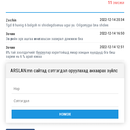
11
ЭМОЖИ
2022-12-14 20:34
Zochin
Tgd 8 huviig 6 bolgoh ni shiidegdsenuu ugui yu. Oilgomjgui bna shdee.
2022-12-14 16:50
Зочин
Зөв өөрийн эрх ашгаа өмнөө тавьсан захирал дэмжиж бна
2022-12-14 12:51
Зочин
8% тай зээлдэгчийг бууруулар хэрэгтэйшд ямар хонцын хүүхдүүд бга биш
зарим нь 6 % арай юмаа
ARSLAN.mn сайтад сэтгэгдэл оруулахад анхаарах зүйлс