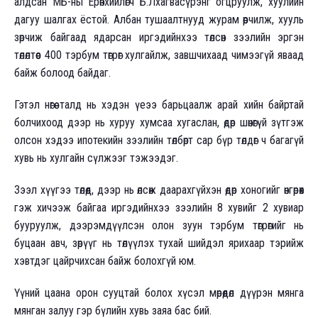
алдсан МБ-ны Ерөнхийлөгч Б.Лхагвасүрэнг огцруулж, хуулийн
дагуу шалгах ёстой. Албан тушаалтнууд журам өөрчилж, хууль
зөрчиж байгаад ядарсан иргэдийнхээ төлсөн зээлийн эргэн
төлөлтөөс 400 тэрбум төгрөг хулгайлж, завшчихаад чимээгүй яваад
байж болоод байдаг.
Гэтэл нөгөө талд нь хэдэн үеээ барьцаалж арай хийн байртай
болчихоод дээр нь хуруу хумсаа хугаслан, өдөр шөнөгүй зүтгэж
олсон хэдээ ипотекийн зээлийн төлбөрт сар бүр төлдөг ч багагүй
хувь нь хулгайн сүлжээг тэжээдэг.
Зээл хүүгээ төлөөд, дээр нь өлсөж даарахгүйхэн өдөр хоногийг өнгөрөөх
гэж хичээж байгаа иргэдийнхээ зээлийн 8 хувийг 2 хувиар
бууруулж, дээрэмдүүлсэн олон зуун тэрбум төгрөгийг нь
буцаан авч, зөрүүг нь төлүүлэх тухай шийдэл ярихаар тэрийж
хэвтдэг цайрчихсан байж болохгүй юм.
Үүний цаана орон сууцтай болох хүсэл мөрөөдөл дүүрэн мянга
мянган залуу гэр бүлийн хувь заяа бас бий.