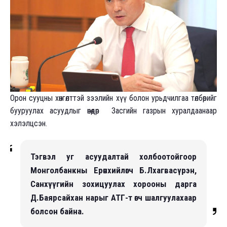
Орон сууцны хөнгөлттэй зээлийн хүү болон урьдчилгаа төлбөрийг
бууруулах асуудлыг өнөөдөр Засгийн газрын хуралдаанаар
хэлэлцсэн.
Тэгвэл уг асуудалтай холбоотойгоор
Монголбанкны Ерөнхийлөгч Б.Лхагвасүрэн,
Санхүүгийн зохицуулах хорооны дарга
Д.Баярсайхан нарыг АТГ-т өгч шалгуулахаар
болсон байна.