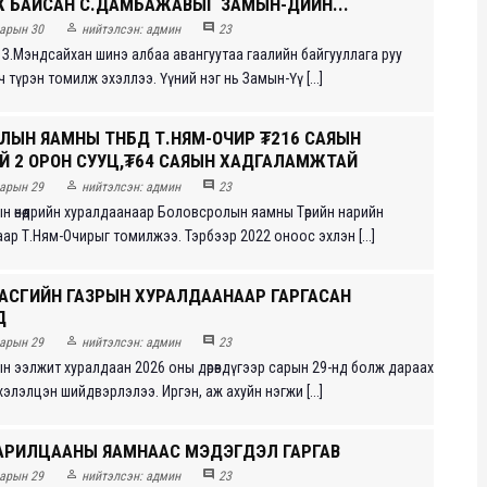
 БАЙСАН С.ДАМБАЖАВЫГ ЗАМЫН-ҮҮДИЙН...


арын 30
нийтэлсэн:
админ
23
 З.Мэндсайхан шинэ албаа авангуутаа гаалийн байгууллага руу
үч түрэн томилж эхэллээ. Үүний нэг нь Замын-Үү [...]
ЛЫН ЯАМНЫ ТНБД Т.НЯМ-ОЧИР ₮216 САЯЫН
ЭЙ 2 ОРОН СУУЦ,₮64 САЯЫН ХАДГАЛАМЖТАЙ


арын 29
нийтэлсэн:
админ
23
ын өнөөдрийн хуралдаанаар Боловсролын яамны Төрийн нарийн
ар Т.Ням-Очирыг томилжээ. Тэрбээр 2022 оноос эхлэн [...]
ЗАСГИЙН ГАЗРЫН ХУРАЛДААНААР ГАРГАСАН
Д


арын 29
нийтэлсэн:
админ
23
ын ээлжит хуралдаан 2026 оны дөрөвдүгээр сарын 29-нд болж дараах
элэлцэн шийдвэрлэлээ. Иргэн, аж ахуйн нэгжи [...]
АРИЛЦААНЫ ЯАМНААС МЭДЭГДЭЛ ГАРГАВ


арын 29
нийтэлсэн:
админ
23