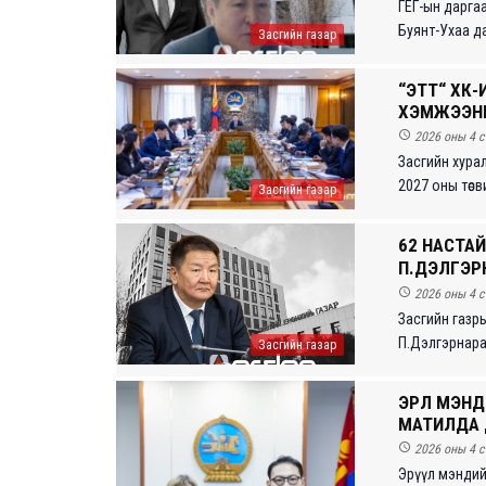
ГЕГ-ын дарга
Буянт-Ухаа да
Засгийн газар
“ЭТТ“ ХК-
ХЭМЖЭЭНИ

2026 оны 4 с
Засгийн хура
2027 оны төсв
Засгийн газар
62 НАСТА
П.ДЭЛГЭРН

2026 оны 4 с
Засгийн газры
П.Дэлгэрнаран
Засгийн газар
ЭРҮҮЛ МЭН
МАТИЛДА 

2026 оны 4 с
Эрүүл мэндийн