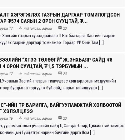
НАЛТ ХЭРЭГЖҮҮЛЭХ ГАЗРЫН ДАРГААР ТОМИЛОГДСОН
АР ₮574 САЯЫН 2 ОРОН СУУЦТАЙ, ₮...


арын 17
нийтэлсэн:
админ
23
 Засгийн газрын хуралдаанаар П.Батбаатарыг Засгийн газрын
үүлэх газрын даргаар томилжээ. Тэрээр УИХ-ын Там [...]
ЗЭЭЛИЙН “ХҮҮГЭЭ ТӨЛӨӨГҮЙ“ Ж.ЭНХБАЯР САЙД ₮8
4 ОРОН СУУЦТАЙ, ₮1,5 ТЭРБУМЫН ...


арын 17
нийтэлсэн:
админ
23
Н.Учралын Засгийн газрын гишүүдээс хөрөнгө орлогын мэдүүлгийн
тээр бусдыгаа тэргүүлж буй сайд нарыг танилцуулж [...]
ҮС”-ИЙН ТҮР БАРИЛГА, БАЙГУУЛАМЖТАЙ ХОЛБООТОЙ
Г ХЭЛЭЛЦЛЭЭ


арын 16
нийтэлсэн:
админ
23
, уур амьсгалын өөрчлөлтийн сайд Ц.Сандаг-Очир, Цөлжилттэй тэмцэх
конвенцын Гүйцэтгэх нарийн бичгийн дарга Ясм [...]