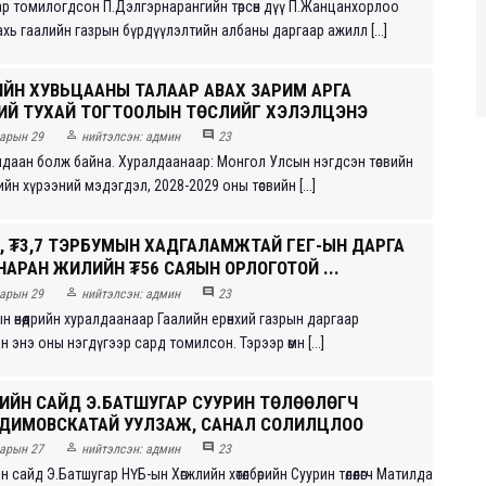
ар томилогдсон П.Дэлгэрнарангийн төрсөн дүү П.Жанцанхорлоо
хь гаалийн газрын бүрдүүлэлтийн албаны даргаар ажилл [...]
ИЙН ХУВЬЦААНЫ ТАЛААР АВАХ ЗАРИМ АРГА
Й ТУХАЙ ТОГТООЛЫН ТӨСЛИЙГ ХЭЛЭЛЦЭНЭ


арын 29
нийтэлсэн:
админ
23
лдаан болж байна. Хуралдаанаар: Монгол Улсын нэгдсэн төсвийн
ийн хүрээний мэдэгдэл, 2028-2029 оны төсвийн [...]
Й, ₮3,7 ТЭРБУМЫН ХАДГАЛАМЖТАЙ ГЕГ-ЫН ДАРГА
АРАН ЖИЛИЙН ₮56 САЯЫН ОРЛОГОТОЙ ...


арын 29
нийтэлсэн:
админ
23
н өнөөдрийн хуралдаанаар Гаалийн ерөнхий газрын даргаар
 энэ оны нэгдүгээр сард томилсон. Тэрээр өмн [...]
ДИЙН САЙД Э.БАТШУГАР СУУРИН ТӨЛӨӨЛӨГЧ
ДИМОВСКАТАЙ УУЛЗАЖ, САНАЛ СОЛИЛЦЛОО


арын 27
нийтэлсэн:
админ
23
 сайд Э.Батшугар НҮБ-ын Хөгжлийн хөтөлбөрийн Суурин төлөөлөгч Матилда