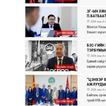
ЗГ-ЫН ХЯ
П.БАТБААТ

2026 оны 4 с
Монгол Улсын
Хяналт хэрэгж
Засгийн газар
БЗС-ГИЙН 
ТЭРБУМЫН 

2026 оны 4 с
Ерөнхий сайд 
зарим үзүүлэл
Засгийн газар
“ЦЭНХЭР Б
АЖЛУУДЫ

2026 оны 4 с
Байгаль орчин
тухай НҮБ-ын 
Засгийн газар