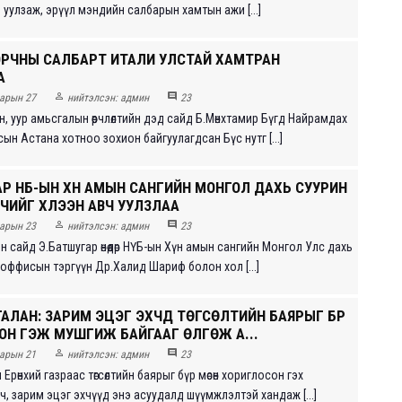
уулзаж, эрүүл мэндийн салбарын хамтын ажи [...]
ОРЧНЫ САЛБАРТ ИТАЛИ УЛСТАЙ ХАМТРАН
А


арын 27
нийтэлсэн:
админ
23
, уур амьсгалын өөрчлөлтийн дэд сайд Б.Мөнхтамир Бүгд Найрамдах
ын Астана хотноо зохион байгуулагдсан Бүс нутг [...]
Р НҮБ-ЫН ХҮН АМЫН САНГИЙН МОНГОЛ ДАХЬ СУУРИН
ЧИЙГ ХҮЛЭЭН АВЧ УУЛЗЛАА


арын 23
нийтэлсэн:
админ
23
 сайд Э.Батшугар өнөөдөр НҮБ-ын Хүн амын сангийн Монгол Улс дахь
гч, оффисын тэргүүн Др.Халид Шариф болон хол [...]
АЛАН: ЗАРИМ ЭЦЭГ ЭХЧҮҮД ТӨГСӨЛТИЙН БАЯРЫГ БҮР
ОН ГЭЖ МУШГИЖ БАЙГААГ ӨЛГӨЖ А...


арын 21
нийтэлсэн:
админ
23
рөнхий газраас төгсөлтийн баярыг бүр мөсөн хориглосон гэх
, зарим эцэг эхчүүд энэ асуудалд шүүмжлэлтэй хандаж [...]