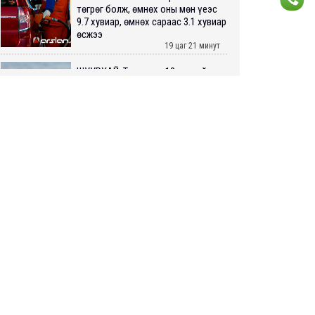
төгрөг болж, өмнөх оны мөн үеэс
9.7 хувиар, өмнөх сараас 3.1 хувиар
өсжээ
19 цаг 21 минут
ШУУРХАЙ: Туул голд 13 настай
хүүхэд живж, эрэн хайх ажиллагаа
үргэлжилж байна
19 цаг 37 минут
Татварын өртэй шатахуун
импортлогч ААН-үүдийн дансыг
битүүмжлэхгүй
19 цаг 49 минут
Нийслэлийн цэцэрлэгийн цахим
бүртгэл энэ сарын 10-нд эхэлнэ
20 цаг 16 минут
Өнөр хороолол болон Баянхошууны
авто замын барилгын ажлын нийт