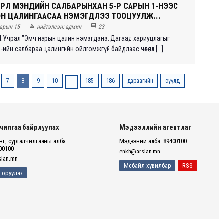
ЭРҮҮЛ МЭНДИЙН САЛБАРЫНХАН 5-Р САРЫН 1-НЭЭС
Н ЦАЛИНГААСАА НЭМЭГДЛЭЭ ТООЦУУЛЖ...


арын 15
нийтэлсэн:
админ
23
 Н.Учрал "Эмч нарын цалин нэмэгдэнэ. Дагаад хариуцлагыг
ийн салбараа цалингийн ойлгомжгүй байдлаас чөлөөлл [...]
7
8
9
10
185
186
дараагийн
сүүлд
..
чилгаа байрлуулах
Мэдээллийн агентлаг
г, сурталчилгааны алба:
Мэдээний алба: 89400100
00100
enkh@arslan.mn
lan.mn
Мобайл хувилбар
RSS
 оруулах