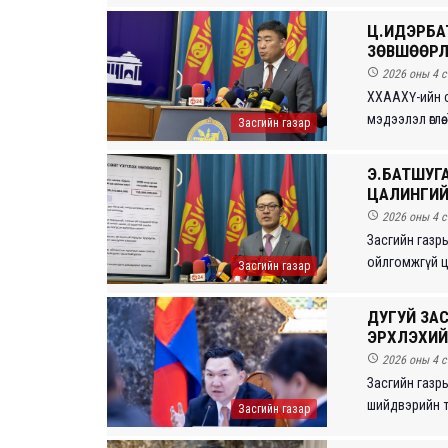
Ц.ИДЭРБА
ЗӨВШӨӨРЛ

2026 оны 4 с
ХХААХҮ-ийн с
мэдээлэл өглөө
Засгийн газар
Э.БАТШУГ
ЦАЛИНГИЙ

2026 оны 4 с
Засгийн газр
ойлгомжгүй ца
Засгийн газар
ДУГУЙ ЗАС
ЭРХЛЭХИЙГ

2026 оны 4 с
Засгийн газр
шийдвэрийн та
Засгийн газар