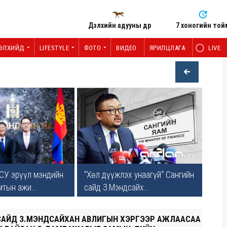
Дэлхийн адууны өдөр
7 хоногийн той
ЭЛХИЙД
LIFESTYLE
ФОТО
ВИДЕО
ЯРИЛЦЛАГА
LIVE
СУ эрүүл мэндийн
“Хөл дүүжлэх унаагүй“ Сангийн
тын ажи...
сайд З.Мэндсайх...
САЙД З.МЭНДСАЙХАН АВЛИГЫН ХЭРГЭЭР АЖЛААСАА