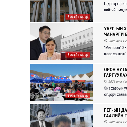
Гадаад харил
нийтийн мэдэ
Засгийн газар
УБЕГ-ЫН Х
ЧАНАРГҮЙ 

2026 оны 4 с
"Мигасон" ХХ
цаас хэвлэл” т
Засгийн газар
ОРОН НУТ
ГАРГУУЛА

2026 оны 4 с
Энэ хаврын ул
огцорч халааг
Засгийн газар
ГЕГ-ЫН ДА
ГААЛИЙН 

2026 оны 4 с