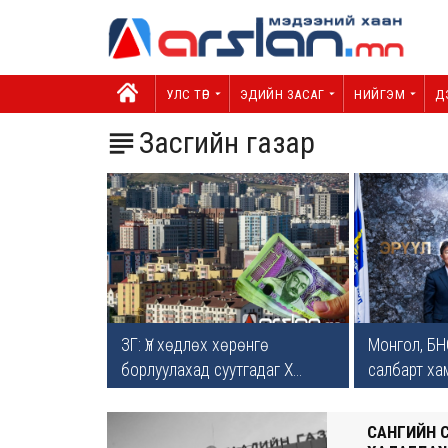
УЛС ТӨР
ЭДИЙН ЗАСАГ
НИЙГЭМ
Д
Засгийн газар

ЗГ: Үл хөдлөх хөрөнгө
Монгол, БН
борлуулахад суутгадаг Х...
салбарт хам
САНГИЙН 