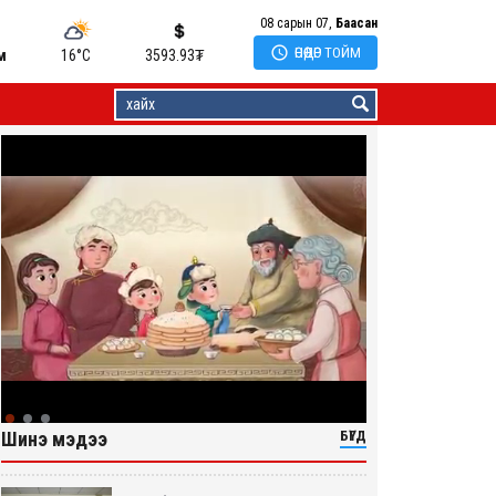
08 сарын 07,
Баасан

ӨНӨӨДӨР ТОЙМ
м
16°C
3593.93
₮
Шинэ мэдээ
БҮГД