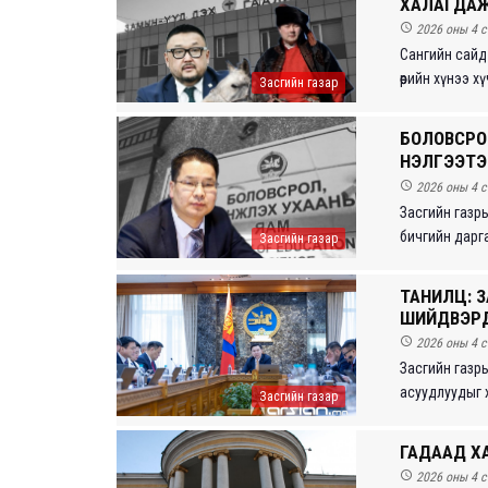
ХАЛАГДАЖ

2026 оны 4 с
Сангийн сайд
өөрийн хүнээ х
Засгийн газар
БОЛОВСРО
ҮНЭЛГЭЭТ

2026 оны 4 с
Засгийн газр
бичгийн дарга
Засгийн газар
ТАНИЛЦ: 
ШИЙДВЭРҮҮ

2026 оны 4 с
Засгийн газр
асуудлуудыг х
Засгийн газар
ГАДААД Х

2026 оны 4 с