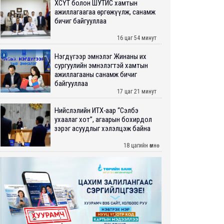
ХӨСҮТ болон ШУТИС хамтын
ажиллагаагаа өргөжүүлж, санамж
бичиг байгууллаа
16 цаг 54 минут
Нэгдүгээр эмнэлэг Жинаны их
сургуулийн эмнэлэгтэй хамтын
ажиллагааны санамж бичиг
байгууллаа
17 цаг 21 минут
Нийслэлийн ИТХ-аар “Сэлбэ
ухаалаг хот”, агаарын бохирдол
зэрэг асуудлыг хэлэлцэж байна
18 цагийн өмнө