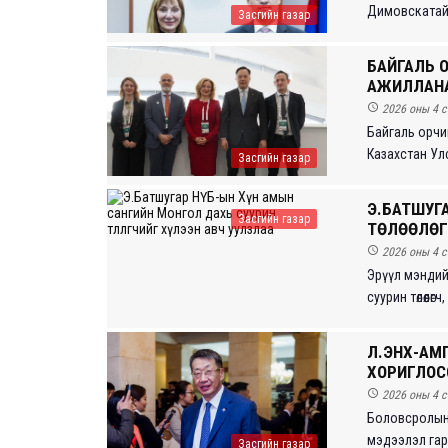
Димовскатай 
Засгийн газар
БАЙГАЛЬ 
АЖИЛЛАН

2026 оны 4 с
Байгаль орчин
Казахстан Улс
Засгийн газар
Э.БАТШУГА
Засгийн газар
ТӨЛӨӨЛӨГ

2026 оны 4 с
Эрүүл мэндийн
суурин төлөөлө
Л.ЭНХ-АМГ
ХОРИГЛОС

2026 оны 4 с
Боловсролын Е
мэдээлэл гарч
Засгийн газар