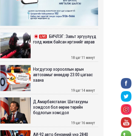
БИЧЛЭГ: Завьт эргүүлүүд
LIVE
голд живж байсан иргэнийг аврав
18 цаг 11 минут
Нэгдүгээр хорооллын арын
автозамыг өнөөдөр 23:00 цагаас
хаана
19 цаг 14 минут
Д.Амарбаясгалан: Шатахууны
хомдсол бол өөрөө төрийн
бодлогын хомсдол
19 цаг 16 минут
АИ-92 авто бензиний үнэ 2840