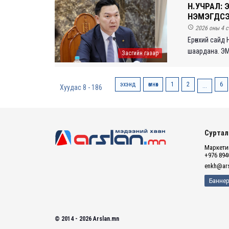
Н.УЧРАЛ: 
НЭМЭГДСЭ

2026 оны 4 с
Ерөнхий сайд
шаардана. ЭМ-
Засгийн газар
эхэнд
өмнөх
1
2
6
...
Хуудас 8 - 186
Суртал
Маркетин
+976 894
enkh@ars
Баннер
© 2014 - 2026 Arslan.mn