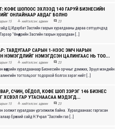
Т: КОФЕ ШОПООС ЭХЛЭЭД 140 ГАРУЙ БИЗНЕСИЙН
ИЙГ ОНЛАЙНААР АВДАГ БОЛНО


арын 15
нийтэлсэн:
админ
23
айд Ц.Идэрбат Засгийн газрын хуралдааны дараа сэтгүүлчдэд
. Тэрээр "Өнөөдрийн Засгийн газрын хуралдаан [...]
АР: ТАВДУГААР САРЫН 1-НЭЭС ЭМЧ НАРЫН
Н НЭМЭГДЛИЙГ НЭМЭГДСЭН ЦАЛИНГААС НЬ ТОО...


арын 15
нийтэлсэн:
админ
23
ын өнөөдрийн хуралдаанаар Бизнесийн орчныг дэмжих, Эрүүл мэндийн
лингийн тогтолцоог тодорхой болгох зэрэг нийт [...]
ВАР, ҮСЧИН, ОЁДОЛ, КОФЕ ШОП ЗЭРЭГ 146 БИЗНЕС
 ХҮСВЭЛ ГАР УТАСНААСАА МЭДЭГД...


арын 15
нийтэлсэн:
админ
23
ын ээлжит хуралдаан үргэлжилж байна. Хуралдаанаас гаргасан
лаар Ерөнхий сайд Н.Учрал "Засгийн газ [...]