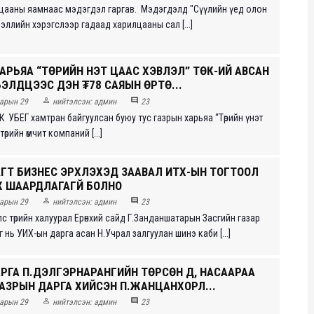
цааны яамнаас мэдэгдэл гаргав. Мэдэгдэлд "Сүүлийн үед олон
эллийн хэрэгслээр гадаад харилцааны сал [...]
АРЬЯА “ТӨРИЙН ҮНЭТ ЦААС ХЭВЛЭЛ” ТӨК-ИЙ АВСАН
БЭЛДЦЭЭС ҮҮДЭН ₮78 САЯЫН ӨРТӨ...


арын 29
нийтэлсэн:
админ
23
К УБЕГ хамтран байгуулсан буюу тус газрын харьяа “Төрийн үнэт
өрийн өмчит компаний [...]
АГТ БИЗНЕС ЭРХЛЭХЭД ЗААВАЛ ИТХ-ЫН ТОГТООЛ
Х ШААРДЛАГАГҮЙ БОЛНО


арын 29
нийтэлсэн:
админ
23
с төрийн халуурал Ерөнхий сайд Г.Занданшатарын Засгийн газар
 нь УИХ-ын дарга асан Н.Учрал залгуулан шинэ каби [...]
РГА П.ДЭЛГЭРНАРАНГИЙН ТӨРСӨН ДҮҮ, НАСААРАА
ГАЗРЫН ДАРГА ХИЙСЭН П.ЖАНЦАНХОРЛ...


арын 29
нийтэлсэн:
админ
23