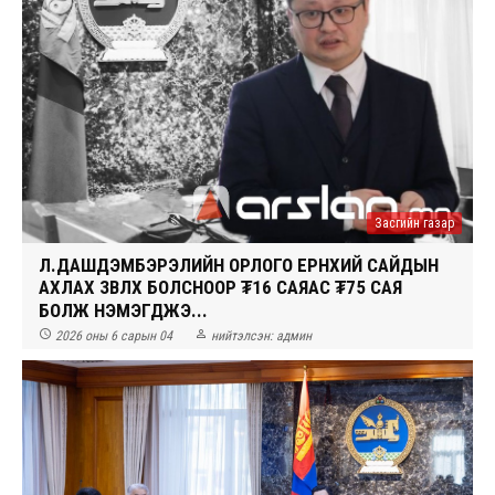
Засгийн газар
Л.ДАШДЭМБЭРЭЛИЙН ОРЛОГО ЕРӨНХИЙ САЙДЫН
АХЛАХ ЗӨВЛӨХ БОЛСНООР ₮16 САЯАС ₮75 САЯ
БОЛЖ НЭМЭГДЖЭ...


2026 оны 6 сарын 04
нийтэлсэн:
админ