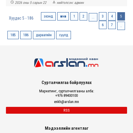


2026 оны 5 сарын 22
нийтэлсэн:
админ
эхэнд
өмнөх
1
2
3
4
5
...
Хуудас 5 - 186
6
7
..
185
186
дараагийн
сүүлд
Сурталчилгаа байрлуулах
Маркетинг, сурталчилгааны алба:
+976 89400100
enkh@arslan.mn
RSS
Мэдээллийн агентлаг