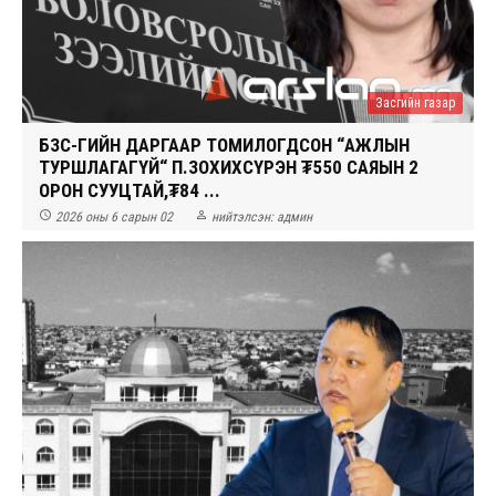
Засгийн газар
БЗС-ГИЙН ДАРГААР ТОМИЛОГДСОН “АЖЛЫН
ТУРШЛАГАГҮЙ“ П.ЗОХИХСҮРЭН ₮550 САЯЫН 2
ОРОН СУУЦТАЙ,₮84 ...


2026 оны 6 сарын 02
нийтэлсэн:
админ