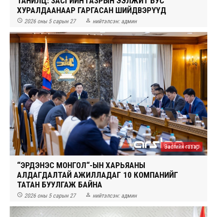
ТАНИЛЦ: ЗАСГИЙН ГАЗРЫН ЭЭЛЖИТ БУС
ХУРАЛДААНААР ГАРГАСАН ШИЙДВЭРҮҮД


2026 оны 5 сарын 27
нийтэлсэн:
админ
Засгийн газар
“ЭРДЭНЭС МОНГОЛ“-ЫН ХАРЬЯАНЫ
АЛДАГДАЛТАЙ АЖИЛЛАДАГ 10 КОМПАНИЙГ
ТАТАН БУУЛГАЖ БАЙНА


2026 оны 5 сарын 27
нийтэлсэн:
админ