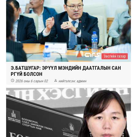
Засгийн газар
Э.БАТШУГАР: ЭРҮҮЛ МЭНДИЙН ДААТГАЛЫН САН
ӨРГҮЙ БОЛСОН


2026 оны 6 сарын 02
нийтэлсэн:
админ