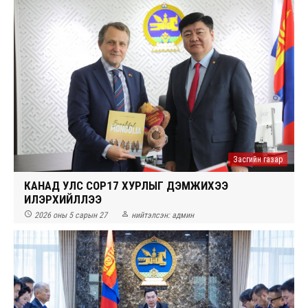
Засгийн газар
КАНАД УЛС СОР17 ХУРЛЫГ ДЭМЖИХЭЭ
ИЛЭРХИЙЛЛЭЭ


2026 оны 5 сарын 27
нийтэлсэн:
админ