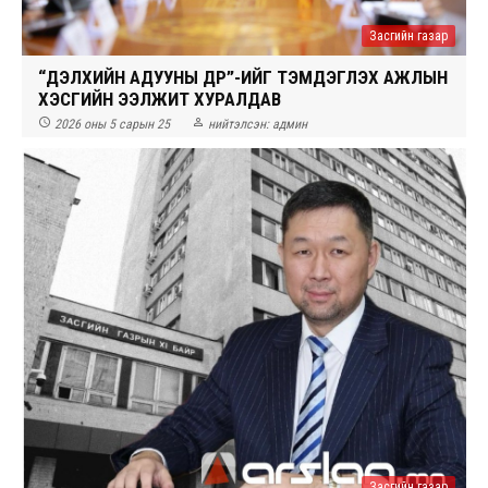
Засгийн газар
“ДЭЛХИЙН АДУУНЫ ӨДӨР”-ИЙГ ТЭМДЭГЛЭХ АЖЛЫН
ХЭСГИЙН ЭЭЛЖИТ ХУРАЛДАВ


2026 оны 5 сарын 25
нийтэлсэн:
админ
Засгийн газар