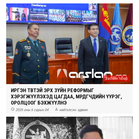
Засгийн газар
ИРГЭН ТӨВТЭЙ ЭРХ ЗҮЙН РЕФОРМЫГ
ХЭРЭГЖҮҮЛЭХЭД ЦАГДАА, МӨРДӨГЧДИЙН ҮҮРЭГ,
ОРОЛЦООГ БЭХЖҮҮЛНЭ


2026 оны 6 сарын 04
нийтэлсэн:
админ