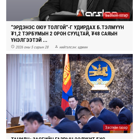
Засгийн газар
“ЭРДЭНЭС ОЮУ ТОЛГОЙ“-Г УДИРДАХ Б.ТЭЛМҮҮН
₮1,2 ТЭРБУМЫН 2 ОРОН СУУЦТАЙ, ₮48 САЯЫН
ҮНЭЛГЭЭТЭЙ ...


2026 оны 5 сарын 28
нийтэлсэн:
админ
Засгийн газар