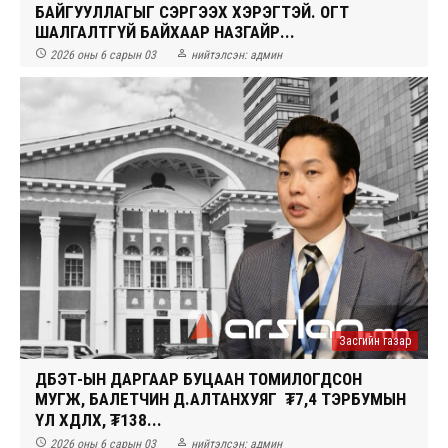
БАЙГУУЛЛАГЫГ СЭРГЭЭХ ХЭРЭГТЭЙ. ОГТ
ШАЛГАЛТГҮЙ БАЙХААР НАЗГАЙР...


2026 оны 6 сарын 03
нийтэлсэн:
админ
Засгийн газар
ДБЭТ-ЫН ДАРГААР БУЦААН ТОМИЛОГДСОН
МУГЖ, БАЛЕТЧИН Д.АЛТАНХУЯГ ₮7,4 ТЭРБУМЫН
ҮЛ ХӨДЛӨХ, ₮138...


2026 оны 6 сарын 03
нийтэлсэн:
админ