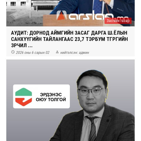
Засгийн газар
АУДИТ: ДОРНОД АЙМГИЙН ЗАСАГ ДАРГА Ш.ЁЛЫН
САНХҮҮГИЙН ТАЙЛАНГААС 23,7 ТЭРБУМ ТӨГРӨГИЙН
ЗӨРЧИЛ ...


2026 оны 6 сарын 02
нийтэлсэн:
админ