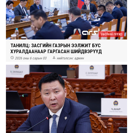
Засгийн газар
ТАНИЛЦ: ЗАСГИЙН ГАЗРЫН ЭЭЛЖИТ БУС
ХУРАЛДААНААР ГАРГАСАН ШИЙДВЭРҮҮД


2026 оны 6 сарын 03
нийтэлсэн:
админ