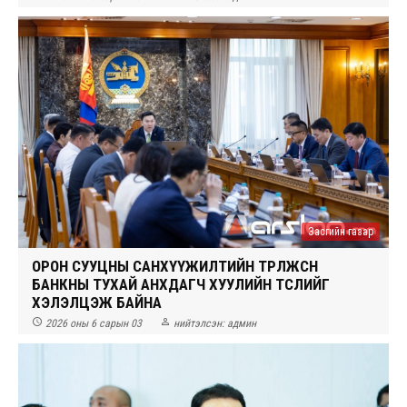
Засгийн газар
ОРОН СУУЦНЫ САНХҮҮЖИЛТИЙН ТӨРӨЛЖСӨН
БАНКНЫ ТУХАЙ АНХДАГЧ ХУУЛИЙН ТӨСЛИЙГ
ХЭЛЭЛЦЭЖ БАЙНА


2026 оны 6 сарын 03
нийтэлсэн:
админ