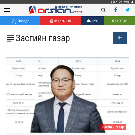
DESKTOP
|
MOBILE
Өнөөдөр
08 сарын 07
22°C
3593.93
₮
Засгийн газар

Засгийн газар