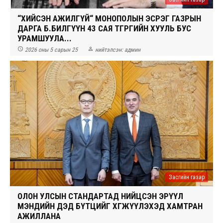
“ХИЙСЭН АЖИЛГҮЙ“ МОНОПОЛЫН ЭСРЭГ ГАЗРЫН
ДАРГА Б.БИЛГҮҮН 43 САЯ ТӨГРӨГИЙН ХУУЛЬ БУС
УРАМШУУЛА...


2026 оны 5 сарын 25
нийтэлсэн:
админ
Засгийн газар
ОЛОН УЛСЫН СТАНДАРТАД НИЙЦСЭН ЭРҮҮЛ
МЭНДИЙН ДЭД БҮТЦИЙГ ХӨГЖҮҮЛЭХЭД ХАМТРАН
АЖИЛЛАНА