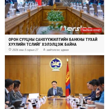
Засгийн газар
ОРОН СУУЦНЫ САНХҮҮЖИЛТИЙН БАНКНЫ ТУХАЙ
ХУУЛИЙН ТӨСЛИЙГ ХЭЛЭЛЦЭЖ БАЙНА


2026 оны 5 сарын 27
нийтэлсэн:
админ