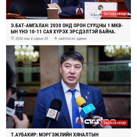
Засгийн газар
Э.БАТ-АМГАЛАН: 2030 ОНД ОРОН СУУЦНЫ 1 МКВ-
ЫН ҮНЭ 10-11 САЯ ХҮРЭХ ЭРСДЭЛТЭЙ БАЙНА.


2026 оны 6 сарын 03
нийтэлсэн:
админ
Засгийн газар
Т.АУБАКИР: МЭРГЭЖЛИЙН ХЯНАЛТЫН