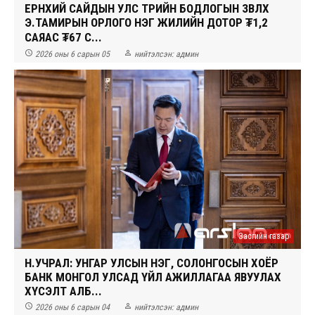
ЕРӨНХИЙ САЙДЫН УЛС ТӨРИЙН БОДЛОГЫН ЗӨВЛӨХ
Э.ТАМИРЫН ОРЛОГО НЭГ ЖИЛИЙН ДОТОР ₮1,2
САЯАС ₮67 С...


2026 оны 6 сарын 05
нийтэлсэн:
админ
Засгийн газар
Н.УЧРАЛ: УНГАР УЛСЫН НЭГ, СОЛОНГОСЫН ХОЁР
БАНК МОНГОЛ УЛСАД ҮЙЛ АЖИЛЛАГАА ЯВУУЛАХ
ХҮСЭЛТ АЛБ...


2026 оны 6 сарын 04
нийтэлсэн:
админ