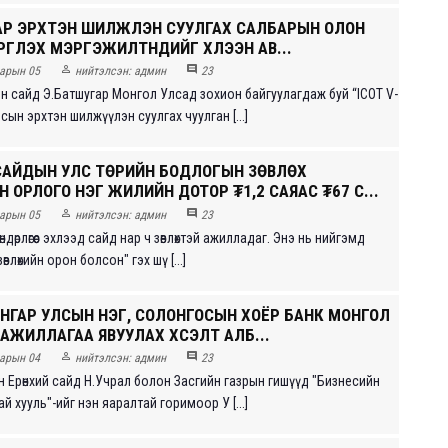
АР ЭРХТЭН ШИЛЖҮҮЛЭН СУУЛГАХ САЛБАРЫН ОЛОН
ГҮҮЛЭХ МЭРГЭЖИЛТНҮҮДИЙГ ХҮЛЭЭН АВ...


арын 05
нийтэлсэн:
админ
23
н сайд Э.Батшугар Монгол Улсад зохион байгуулагдаж буй “ICOT V-
сын эрхтэн шилжүүлэн суулгах чуулган [...]
САЙДЫН УЛС ТӨРИЙН БОДЛОГЫН ЗӨВЛӨХ
 ОРЛОГО НЭГ ЖИЛИЙН ДОТОР ₮1,2 САЯАС ₮67 С...


арын 05
нийтэлсэн:
админ
23
өндөрлөгөөс эхлээд сайд нар ч зөвлөхтэй ажилладаг. Энэ нь нийгэмд
влөхийн орон болсон" гэх шү [...]
УНГАР УЛСЫН НЭГ, СОЛОНГОСЫН ХОЁР БАНК МОНГОЛ
 АЖИЛЛАГАА ЯВУУЛАХ ХҮСЭЛТ АЛБ...


арын 04
нийтэлсэн:
админ
23
 Ерөнхий сайд Н.Учрал болон Засгийн газрын гишүүд "Бизнесийн
ухай хууль"-ийг нэн яаралтай горимоор У [...]