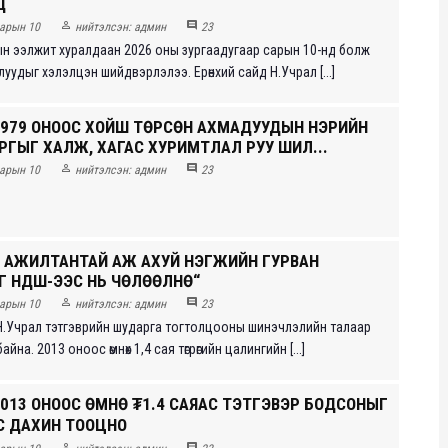
Д


арын 10
нийтэлсэн:
админ
23
ын ээлжит хуралдаан 2026 оны зургаадугаар сарын 10-нд болж
уудыг хэлэлцэн шийдвэрлэлээ. Ерөнхий сайд Н.Учрал [...]
 1979 ОНООС ХОЙШ ТӨРСӨН АХМАДУУДЫН НЭРИЙН
РГЫГ ХАЛЖ, ХАГАС ХУРИМТЛАЛ РУУ ШИЛ...


арын 10
нийтэлсэн:
админ
23
ЛХ АЖИЛТАНТАЙ АЖ АХУЙ НЭГЖИЙН ГУРВАН
 НДШ-ЭЭС НЬ ЧӨЛӨӨЛНӨ“


арын 10
нийтэлсэн:
админ
23
 Н.Учрал тэтгэврийн шударга тогтолцооны шинэчлэлийн талаар
айна. 2013 оноос өмнөх 1,4 сая төгрөгийн цалингийн [...]
2013 ОНООС ӨМНӨ ₮1.4 САЯАС ТЭТГЭВЭР БОДСОНЫГ
АС ДАХИН ТООЦНО

