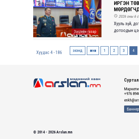
ИРГЭН ТӨВ
МӨРДӨГЧДИ

2026 оны 6 с
Хууль зүй, до
дотоодын цэрг
Засгийн газар
эхэнд
өмнөх
1
2
3
4
Хуудас 4 - 186
Суртал
Маркетин
+976 894
enkh@ars
Баннер
© 2014 - 2026 Arslan.mn