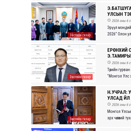
Э.БАТШУГ
УЛСЫН ТЭР

2026 оны 6 с
Эрүүл мэндий
2026” Олон ул
Засгийн газар
ЕРӨНХИЙ 
Э.ТАМИРЫН

2026 оны 6 с
Төрийн гурван 
"Монгол Улс зө
Засгийн газар
Н.УЧРАЛ: 
УЛСАД ҮЙЛ

2026 оны 6 с
Монгол Улсын
эрх чөлөөний т
Засгийн газар