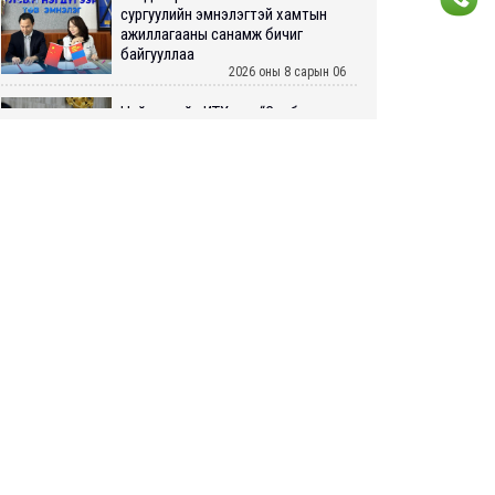
сургуулийн эмнэлэгтэй хамтын
ажиллагааны санамж бичиг
байгууллаа
2026 оны 8 сарын 06
Нийслэлийн ИТХ-аар “Сэлбэ
ухаалаг хот”, агаарын бохирдол
зэрэг асуудлыг хэлэлцэж байна
2026 оны 8 сарын 06
БИЧЛЭГ: Завьт эргүүлүүд голд
LIVE
живж байсан иргэнийг аврав
2026 оны 8 сарын 06
Нэгдүгээр хорооллын арын
автозамыг өнөөдөр 23:00 цагаас
хаана
2026 оны 8 сарын 06
Д.Амарбаясгалан: Шатахууны
хомдсол бол өөрөө төрийн