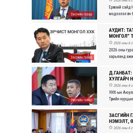
2026 оны 6 с
Ерөнхий сайд
мэдээлэл өгч б
Засгийн газар
АУДИТ: ТА
МОНГОЛ” Т

2026 оны 6 с
2026 оны гур
харьяанд ажил
Засгийн газар
Д.ГАНБАТ:
ХУЛГАЙЧ Н

2026 оны 6 с
УИХ-ын Аюулг
Төрийн нууцын
Засгийн газар
ЗАСГИЙН 
НЭМЭЛТ, Ө

2026 оны 6 с