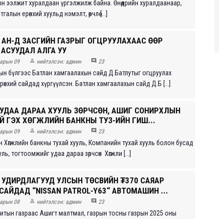
ын ээлжит хуралдаан үргэлжилж байна. Өнөөдрийн хуралдаанаар,
алын ерөнхий хуульд нэмэлт, өөрчлө [...]
 АН-Д ЗАСГИЙН ГАЗРЫГ ОГЦРУУЛАХААС ӨӨР
 АСУУДАЛ АЛГА УУ


арын 09
нийтэлсэн:
админ
23
ын бүлгээс Батлан хамгаалахын сайд Д.Батлутыг огцруулах
өнхий сайдад хүргүүлсэн. Батлан хамгаалахын сайд Д.Б [...]
 УДАА ДАРАА ХУУЛЬ ЗӨРЧСӨН, АШИГ СОНИРХЛЫН
Й ГЭХ ХӨГЖЛИЙН БАНКНЫ ТУЗ-ИЙН ГИШ...


арын 09
нийтэлсэн:
админ
23
 Хөгжлийн банкны тухай хууль, Компанийн тухай хууль болон бусад
ль, тогтоомжийг удаа дараа зөрчсөн Хөгжли [...]
 УДИРДЛАГУУД УЛСЫН ТӨСВИЙН ₮370 САЯАР
САЙДАД “NISSAN PATROL-Y63“ АВТОМАШИН ...


арын 08
нийтэлсэн:
админ
23
итын газраас Ашигт малтмал, газрын тосны газрын 2025 оны