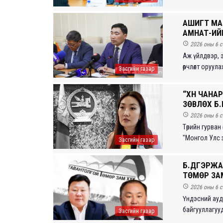
АШИГТ МА
АМНАТ-ИЙГ

2026 оны 6 с
Аж үйлдвэр, 
өөрчлөлт оруула
Засгийн газар
“ХҮН ЧАНА
ЗӨВЛӨХ Б

2026 оны 6 с
Төрийн гурван 
"Монгол Улс зө
Засгийн газар
Б.ДҮГЭРЖА
ТӨМӨР ЗАМ

2026 оны 6 с
Үндэсний ауди
байгууллагууды
Засгийн газар