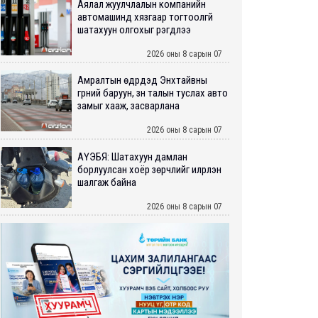
Аялал жуулчлалын компанийн
автомашинд хязгаар тогтоолгүй
шатахуун олгохыг үүрэгдлээ
2026 оны 8 сарын 07
Амралтын өдрүүдэд Энхтайвны
гүүрний баруун, зүүн талын туслах авто
замыг хааж, засварлана
2026 оны 8 сарын 07
АҮЭБЯ: Шатахуун дамлан
борлуулсан хоёр зөрчлийг илрүүлэн
шалгаж байна
2026 оны 8 сарын 07