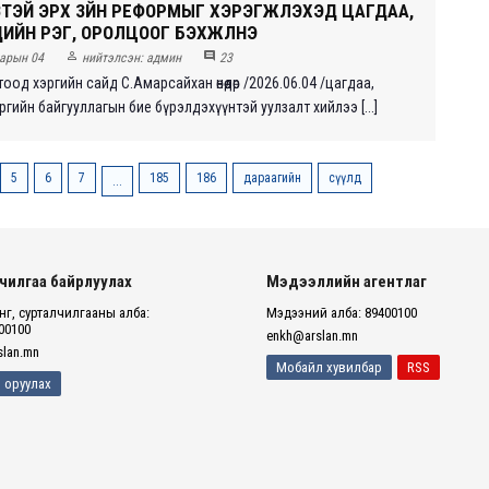
ТЭЙ ЭРХ ЗҮЙН РЕФОРМЫГ ХЭРЭГЖҮҮЛЭХЭД ЦАГДАА,
ЙН ҮҮРЭГ, ОРОЛЦООГ БЭХЖҮҮЛНЭ


арын 04
нийтэлсэн:
админ
23
тоод хэргийн сайд С.Амарсайхан өнөөдөр /2026.06.04 /цагдаа,
ийн байгууллагын бие бүрэлдэхүүнтэй уулзалт хийлээ [...]
5
6
7
185
186
дараагийн
сүүлд
...
чилгаа байрлуулах
Мэдээллийн агентлаг
г, сурталчилгааны алба:
Мэдээний алба: 89400100
00100
enkh@arslan.mn
lan.mn
Мобайл хувилбар
RSS
 оруулах