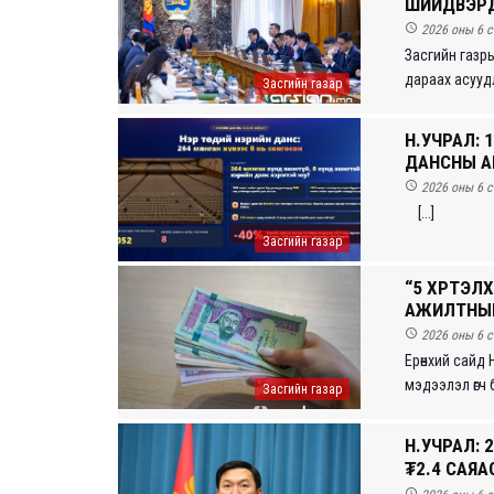
ШИЙДВЭРҮҮ

2026 оны 6 с
Засгийн газр
дараах асуудл
Засгийн газар
Н.УЧРАЛ:
ДАНСНЫ А

2026 оны 6 с
[...]
Засгийн газар
“5 ХҮРТЭ
АЖИЛТНЫГ

2026 оны 6 с
Ерөнхий сайд
мэдээлэл өгч б
Засгийн газар
Н.УЧРАЛ: 
₮2.4 САЯ
