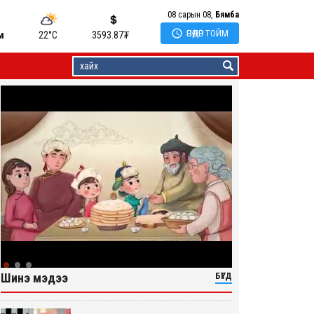
08 сарын 08,
Бямба

ӨНӨӨДӨР ТОЙМ
м
22°C
3593.87
₮
Шинэ мэдээ
БҮГД