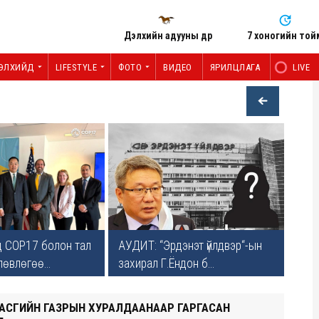
Дэлхийн адууны өдөр
7 хоногийн той
ЭЛХИЙД
LIFESTYLE
ФОТО
ВИДЕО
ЯРИЛЦЛАГА
LIVE
 COP17 болон тал
АУДИТ: “Эрдэнэт үйлдвэр“-ын
өвлөгөө...
захирал Г.Ёндон б...
ЗАСГИЙН ГАЗРЫН ХУРАЛДААНААР ГАРГАСАН