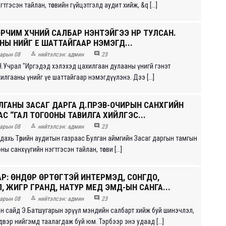
тгэсэн тайлан, төсвийн гүйцэтгэлд аудит хийж, &q [...]
ЭРЧИМ ХҮЧНИЙ САЛБАР ҮНЭНТЭЙГЭЭ НҮҮР ТУЛСАН.
Ы ҮНИЙГ ҮЕ ШАТТАЙГААР НЭМЭГДҮҮ...


арын 08
нийтэлсэн:
админ
23
 Н.Учрал "Иргэдэд хэлэхэд цахилгаан дулааны үнигй гэнэт
илгааны үнийг үе шаттайгаар нэмэгдүүлэнэ. Дээ [...]
ЛГАНЫ ЗАСАГ ДАРГА Д.ПҮРЭВ-ОЧИРЫН САНХҮҮГИЙН
С “ГАЛ ТОГООНЫ ТАВИЛГА ХИЙЛГЭС...


арын 08
нийтэлсэн:
админ
23
 дахь Төрийн аудитын газраас Булган аймгийн Засаг даргын тамгын
ы санхүүгийн нэгтгэсэн тайлан, төсви [...]
АР: ӨНДӨР ӨРТӨГТЭЙ ИНТEРМЭД, СОНГДО,
, ЖИГҮҮР ГРАНД, НАТУР МEД ЭМД-ЫН САНГА...


арын 08
нийтэлсэн:
админ
23
н сайд Э.Батшугарын эрүүл мэндийн салбарт хийж буй шинэчлэл,
вэр нийгэмд таалагдаж буй юм. Тэрбээр энэ удаад [...]