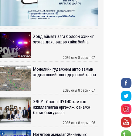
Ховд аймагт алга болсон охиныг
зургаа дахь өдрөө хайж байна
2026 оны 8 сарын 07
Монелийн гудамжны авто замын
хөдөлгөөнийг өнөөдөр орой хаана
2026 оны 8 сарын 07
ХӨСҮТ болон ШУТИС хамтын
ажиллагаагаа өргөжүүлж, санамж
бичиг байгууллаа
2026 оны 8 сарын 06
Нэгдүгээр эмнэлэг Жинаны их