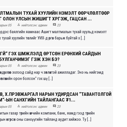
ЛТМАЛЫН ТУХАЙ ХУУЛИЙН НЭМЭЛТ ӨӨРЧЛӨЛТӨӨР
 ОЛОН УЛСЫН ЖИШИГТ ХҮРГЭЖ, ГАЦСАН ...


арын 05
нийтэлсэн:
админ
23
эрдэс баялгийн яамнаас Ашигт малтмалын тухай хуульд нэмэлт
х тухай хуулийн төслийг УИХ-д өргөн барьж буйтай х [...]
РГҮЙ“ ГЭХ ШҮҮМЖЛЭЛД ӨРТСӨН ЕРӨНХИЙ САЙДЫН
.БУЛГАНЧИМЭГ ГЭЖ ХЭН БЭ?


арын 05
нийтэлсэн:
админ
23
өндөрлөгөөс эхлээд сайд нар ч зөвлөхтэй ажилладаг. Энэ нь нийгэмд
влөхийн орон болсон" гэх шү [...]
В, Х.ПҮРЭВЖАРГАЛ НАРЫН УДИРДСАН “ТАВАНТОЛГОЙ
“-ЫН САНХҮҮГИЙН ТАЙЛАНГААС ₮1...


арын 05
нийтэлсэн:
админ
23
тын газар төрийн өмчийн компани, банк, яамд гээд төрийн
н өнгөрсөн оны санхүүгийн тайланд аудит хийжээ. Ту [...]