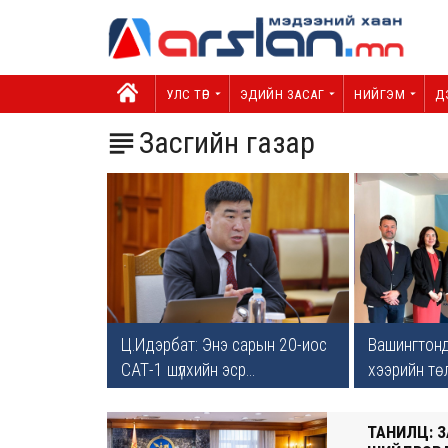
УЛС ТӨР
ЭДИЙН ЗАСАГ
НИЙГЭМ
Д
Засгийн газар

Ц.Идэрбат: Энэ сарын 20-иос
Вашингтонд
САТ-1 шүлхийн эср...
хээрийн төл
ТАНИЛЦ: 