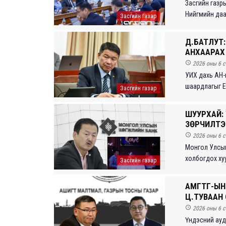
Засгийн газр
Нийгмийн даатг
Засгийн газар
Д.БАТЛУТ:
АНХААРАХ

2026 оны 6 с
УИХ дахь АН-
шаардлагыг Ер
Засгийн газар
ШУУРХАЙ:
ЗӨРЧИЛТЭ

2026 оны 6 с
Монгол Улсын
холбогдох хуу
Засгийн газар
АМГТГ-ЫН
Ц.ТУВААН 

2026 оны 6 с
Үндэсний ауд