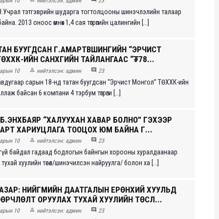
арын 10
нийтэлсэн:
админ
23
 Н.Учрал тэтгэврийн шударга тогтолцооны шинэчлэлийн талаар
айна. 2013 оноос өмнөх 1,4 сая төгрөгийн цалингийн [...]
ТАН БУУГДСАН Г.АМАРТҮВШИНГИЙН “ЭРЧИСТ
ӨХХК-ИЙН САНХҮҮГИЙН ТАЙЛАНГААС “₮78...


арын 10
нийтэлсэн:
админ
23
авдугаар сарын 18-нд татан буугдсан “Эрчист Монгол” ТӨХХК-ийн
лаж байсан 6 компани 4 тэрбум төгрөги [...]
 Б.ЭНХБАЯР “ХАЛУУХАН ХАВАР БОЛНО” ГЭХЭЭР
АРТ ХАРИУЦЛАГА ТООЦОХ ЮМ БАЙНА Г...


арын 10
нийтэлсэн:
админ
23
үй байдал гадаад бодлогын байнгын хорооны хуралдаанаар
 тухай хуулийн төсөл/шинэчилсэн найруулга/ болон ха [...]
ГАЗАР: НИЙГМИЙН ДААТГАЛЫН ЕРӨНХИЙ ХУУЛЬД
ӨРЧЛӨЛТ ОРУУЛАХ ТУХАЙ ХУУЛИЙН ТӨСЛ...


арын 10
нийтэлсэн:
админ
23