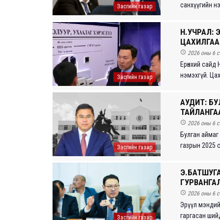
санхүүгийн нэг
Засгийн газар
Н.УЧРАЛ: 
ЦАХИЛГААН

2026 оны 6 с
Ерөнхий сайд
нэмэхгүй. Цах
Засгийн газар
АУДИТ: БУ
ТАЙЛАНГАА

2026 оны 6 с
Булган аймаг
газрын 2025 он
Засгийн газар
Э.БАТШУГ
ГУРВАНГАЛ

2026 оны 6 с
Эрүүл мэндий
гаргасан шийд
Засгийн газар