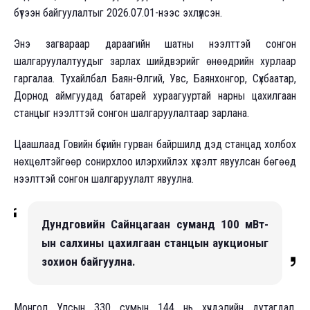
бүтээн байгуулалтыг 2026.07.01-нээс эхлүүлсэн.
Энэ загвараар дараагийн шатны нээлттэй сонгон
шалгаруулалтуудыг зарлах шийдвэрийг өнөөдрийн хурлаар
гаргалаа. Тухайлбал Баян-Өлгий, Увс, Баянхонгор, Сүхбаатар,
Дорнод аймгуудад батарей хураагууртай нарны цахилгаан
станцыг нээлттэй сонгон шалгаруулалтаар зарлана.
Цаашлаад Говийн бүсийн гурван байршилд дэд станцад холбох
нөхцөлтэйгөөр сонирхлоо илэрхийлэх хүсэлт явуулсан бөгөөд
нээлттэй сонгон шалгаруулалт явуулна.
Дундговийн Сайнцагаан суманд 100 мВт-
ын салхины цахилгаан станцын аукционыг
зохион байгуулна.
Монгол Улсын 330 сумын 144 нь хүчдэлийн дутагдал,