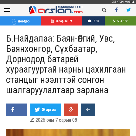
DESKTOP
|
MOBILE
Өнөөдөр
08 сарын 09
18°C
3593.87
₮
Б.Найдалаа: Баян-Өлгий, Увс,
Баянхонгор, Сүхбаатар,
Дорнодод батарей
хураагууртай нарны цахилгаан
станцыг нээлттэй сонгон
шалгаруулалтаар зарлана
Жиргэх
2026 оны 7 сарын 08
