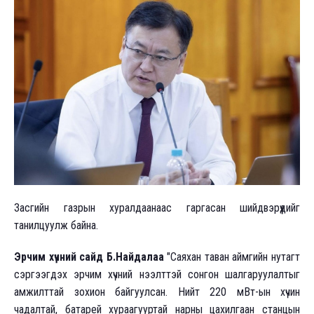
Засгийн газрын хуралдаанаас гаргасан шийдвэрүүдийг
танилцуулж байна.
Эрчим хүчний сайд Б.Найдалаа
"Саяхан таван аймгийн нутагт
сэргээгдэх эрчим хүчний нээлттэй сонгон шалгаруулалтыг
амжилттай зохион байгуулсан. Нийт 220 мВт-ын хүчин
чадалтай, батарей хураагууртай нарны цахилгаан станцын