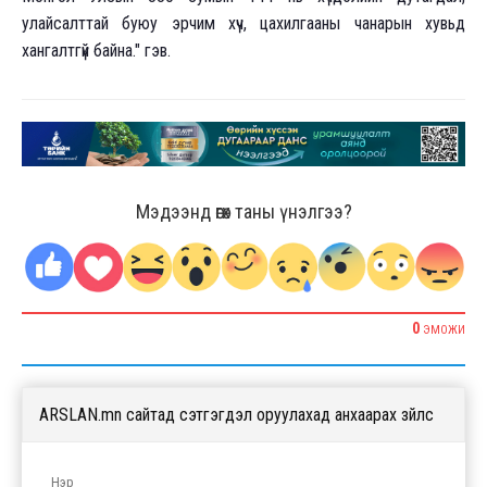
улайсалттай буюу эрчим хүч, цахилгааны чанарын хувьд
хангалтгүй байна." гэв.
Мэдээнд өгөх таны үнэлгээ?
0
ЭМОЖИ
ARSLAN.mn сайтад сэтгэгдэл оруулахад анхаарах зүйлс