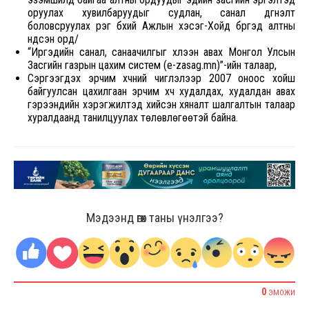
оруулах хувилбаруудыг судлан, санал дүгнэлт
боловсруулах үүрэг бүхий Ажлын хэсэг-Хойд бүргэд алтны
үндсэн орд/
“Иргэдийн санал, санаачилгыг хүлээн авах Монгол Улсын
Засгийн газрын цахим систем (e-zasag.mn)”-ийн талаар,
Сэргээгдэх эрчим хүчний чиглэлээр 2007 оноос хойш
байгуулсан цахилгаан эрчим хүч худалдах, худалдан авах
гэрээнүүдийн хэрэгжилтэд хийсэн хяналт шалгалтын талаар
хуралдаанд танилцуулах төлөвлөгөөтэй байна.
Мэдээнд өгөх таны үнэлгээ?
0
ЭМОЖИ