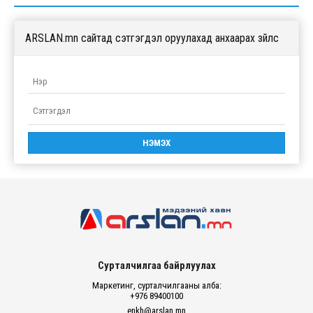
ARSLAN.mn сайтад сэтгэгдэл оруулахад анхаарах зүйлс
Сурталчилгаа байрлуулах
Маркетинг, сурталчилгааны алба:
+976 89400100
enkh@arslan.mn