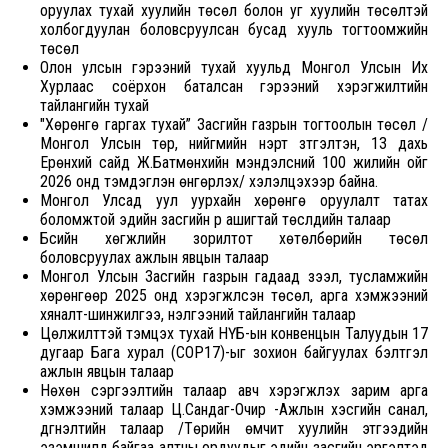
оруулах тухай хуулийн төсөл болон уг хуулийн төсөлтэй
холбогдуулан боловсруулсан бусад хууль тогтоомжийн
төсөл
Олон улсын гэрээний тухай хуульд Монгол Улсын Их
Хурлаас соёрхон баталсан гэрээний хэрэгжилтийн
тайлангийн тухай
"Хөрөнгө гаргах тухай” Засгийн газрын тогтоолын төсөл /
Монгол Улсын төр, нийгмийн нэрт зүтгэлтэн, 13 дахь
Ерөнхий сайд Ж.Батмөнхийн мэндэлсний 100 жилийн ойг
2026 онд тэмдэглэн өнгөрүүлэх/ хэлэлцэхээр байна.
Монгол Улсад уул уурхайн хөрөнгө оруулалт татах
боломжтой эдийн засгийн үр ашигтай төслүүдийн талаар
Бүсийн хөгжлийн зорилтот хөтөлбөрийн төсөл
боловсруулах ажлын явцын талаар
Монгол Улсын Засгийн газрын гадаад зээл, тусламжийн
хөрөнгөөр 2025 онд хэрэгжүүлсэн төсөл, арга хэмжээний
хяналт-шинжилгээ, үнэлгээний тайлангийн талаар
Цөлжилттэй тэмцэх тухай НҮБ-ын конвенцын Талуудын 17
дугаар Бага хурал (СОР17)-ыг зохион байгуулах бэлтгэл
ажлын явцын талаар
Нөхөн сэргээлтийн талаар авч хэрэгжүүлэх зарим арга
хэмжээний талаар Ц.Сандаг-Очир -Ажлын хэсгийн санал,
дүгнэлтийн талаар /Төрийн өмчит хуулийн этгээдийн
эзэмшилд байгаа алтны ордуудыг эдийн засгийн эргэлтэд