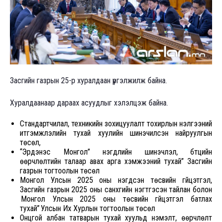
Засгийн газрын 25-р хуралдаан үргэлжилж байна.
Хуралдаанаар дараах асуудлыг хэлэлцэж байна.
Стандартчилал, техникийн зохицуулалт тохирлын үнэлгээний
итгэмжлэлийн тухай хуулийн шинэчилсэн найруулгын
төсөл,
“Эрдэнэс Монгол” нэгдлийн шинэчлэл, бүтцийн
өөрчлөлтийн талаар авах арга хэмжээний тухай” Засгийн
газрын тогтоолын төсөл
Монгол Улсын 2025 оны нэгдсэн төсвийн гүйцэтгэл,
Засгийн газрын 2025 оны санхүүгийн нэгтгэсэн тайлан болон
Монгол Улсын 2025 оны төсвийн гүйцэтгэл батлах
тухай” Улсын Их Хурлын тогтоолын төсөл
Онцгой албан татварын тухай хуульд нэмэлт, өөрчлөлт