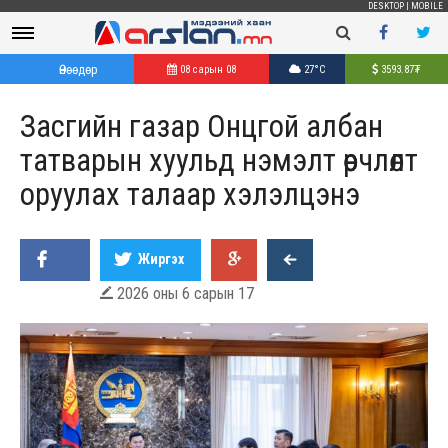
DESKTOP
|
MOBILE
Өнөөдөр
08 сарын 08
27°C
3593.87
₮
Засгийн газар Онцгой албан
татварын хуульд нэмэлт өөрчлөлт
оруулах талаар хэлэлцэнэ
Жиргэх
2026 оны 6 сарын 17
