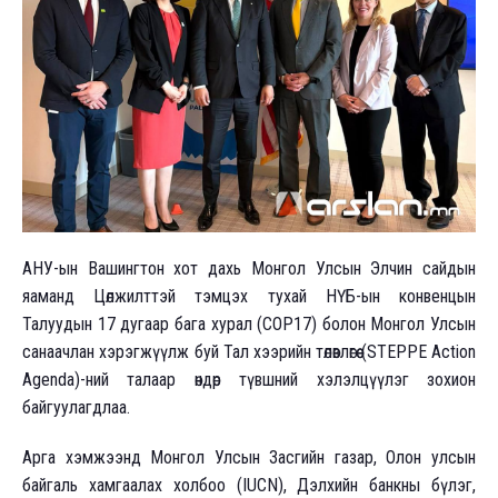
АНУ-ын Вашингтон хот дахь Монгол Улсын Элчин сайдын
яаманд Цөлжилттэй тэмцэх тухай НҮБ-ын конвенцын
Талуудын 17 дугаар бага хурал (COP17) болон Монгол Улсын
санаачлан хэрэгжүүлж буй Тал хээрийн төлөвлөгөө (STEPPE Action
Agenda)-ний талаар өндөр түвшний хэлэлцүүлэг зохион
байгуулагдлаа.
Арга хэмжээнд Монгол Улсын Засгийн газар, Олон улсын
байгаль хамгаалах холбоо (IUCN), Дэлхийн банкны бүлэг,