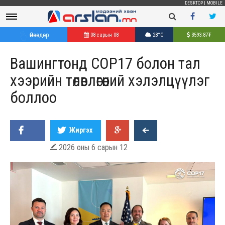
DESKTOP
|
MOBILE
Өнөөдөр
08 сарын 08
28°C
3593.87
₮
Вашингтонд COP17 болон тал
хээрийн төлөвлөгөөний хэлэлцүүлэг
боллоо
Жиргэх
2026 оны 6 сарын 12
