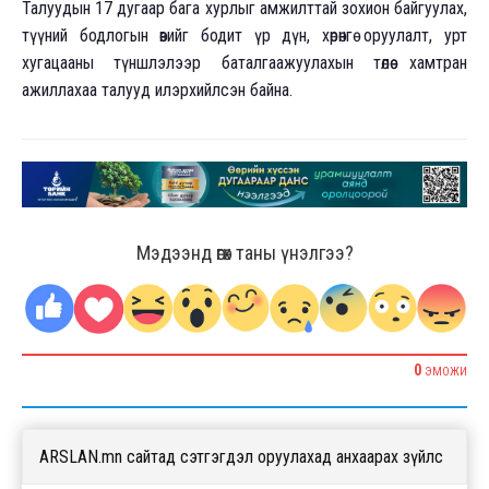
Талуудын 17 дугаар бага хурлыг амжилттай зохион байгуулах,
түүний бодлогын өвийг бодит үр дүн, хөрөнгө оруулалт, урт
хугацааны түншлэлээр баталгаажуулахын төлөө хамтран
ажиллахаа талууд илэрхийлсэн байна.
Мэдээнд өгөх таны үнэлгээ?
0
ЭМОЖИ
ARSLAN.mn сайтад сэтгэгдэл оруулахад анхаарах зүйлс