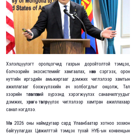
Хэлэлцүүлэгт оролцогчид газрын доройтолтой тэмцэх,
бэлчээрийн экосистемийг хамгаалах, нөхөн сэргээх, орон
нутгийн иргэдийн амьжиргааг дэмжих чиглэлээр хамтын
ажиллагааг бэхжүүлэхийн ач холбогдлыг онцолж, Тал
хээрийн төлөвлөгөөний хүрээнд хэрэгжүүлэх санаачилгуудыг
дэмжих, хөрөнгө төвлөрүүлэх чиглэлээр хамтран ажиллахаар
санал нэгдлээ.
Мөн 2026 оны наймдугаар сард Улаанбаатар хотноо зохион
байгуулагдах Цөлжилттэй тэмцэх тухай НҮБ-ын конвенцын