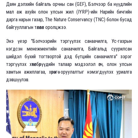
Даян дэлхийн байгаль орчны сан (GEF), Бэлчээр ба нүүдлийн
мал аж ахуйн олон улсын жил (IYRP)-ийн Нарийн бичгийн
дарга нарын газар, The Nature Conservancy (TNC) болон бусад
байгууллагын төлөөлөл оролцжээ.
Энэ үеэр "Бэлчээрийн тэргүүлэх санаачилга, Ус-газрын
нэгдсэн менежментийн санаачилга, Байгальд суурилсан
шийдэл бүхий тогтвортой дэд бүтцийн санаачилга" зэрэг
тэргүүлэх хөтөлбөрүүдийн талаар мэдээлэл өгч, олон улсын
хамтын ажиллагаа, хөрөнгө оруулалтыг нэмэгдүүлэх уриалга
дэвшүүлэв.