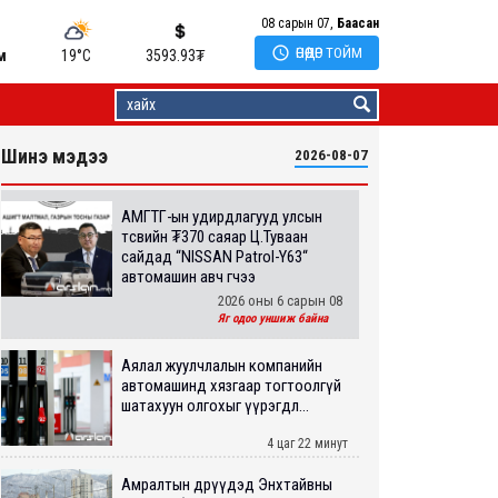
08 сарын 07,
Баасан

ӨНӨӨДӨР ТОЙМ
м
19°C
3593.93
₮
Шинэ мэдээ
2026-08-07
АМГТГ-ын удирдлагууд улсын
төсвийн ₮370 саяар Ц.Туваан
сайдад “NISSAN Patrol-Y63“
автомашин авч өгчээ
2026 оны 6 сарын 08
Яг одоо уншиж байна
Аялал жуулчлалын компанийн
автомашинд хязгаар тогтоолгүй
шатахуун олгохыг үүрэгдл...
4 цаг 22 минут
Амралтын өдрүүдэд Энхтайвны