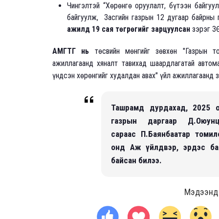
Чингэлтэй “Хөрөнгө оруулалт, бүтээн байгуу
байгуулж, Засгийн газрын 12 дугаар байрны г
ажилд 19 сая төгрөгийг зарцуулсан
зэрэг З
АМГТГ нь
төсвийн мөнгийг зөвхөн "Газрын то
ажиллагаанд хяналт тавихад шаардлагатай автома
үндсэн хөрөнгийг худалдан авах" үйл ажиллагаанд 
Ташрамд дурдахад, 2025 
газрын даргаар Д.Оюу
сараас П.Баянбаатар томи
онд Аж үйлдвэр, эрдэс ба
байсан билээ.
Мэдээнд ө