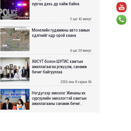
зургаа дахь өдрөө хайж байна
5 цаг 42 минут
Монелийн гудамжны авто замын
хөдөлгөөнийг өнөөдөр орой хаана
6 цаг 20 минут
ХӨСҮТ болон ШУТИС хамтын
ажиллагаагаа өргөжүүлж, санамж
бичиг байгууллаа
2026 оны 8 сарын 06
Нэгдүгээр эмнэлэг Жинаны их
сургуулийн эмнэлэгтэй хамтын
ажиллагааны санамж бичиг...
2026 оны 8 сарын 06
Нийслэлийн ИТХ-аар “Сэлбэ
ухаалаг хот”, агаарын бохирдол