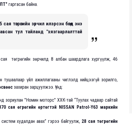
ЛТ"
гаргасан байна.
ая төгрөгийн зөрчил илэрсэн бөгөөд энэ
авсан тул тайланд "хязгаарлалттай
 сая төгрөгийн зөрчилд 8 албан шаардлага хүргүүлж, 46
 тушаалаар үйл ажиллагааны чиглэлд нийцээгүй зорилго,
өсвөөс
захиран зарцуулжээ. Үүнд:
нд зориулан "Номин моторс" ХХК-тай “Туулах чадвар сайтай
370 сая өгрөгийн өртөгтэй NISSAN Patrol-Y63 маркийн
 систем худалдан авах” гэрээ байгуулж,
28 сая төгрөгийн