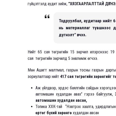
гүйцэтгэлд аудит хийж,
"ХЯЗГААРЛАЛТТАЙ ДҮГНЭ
Тодруулбал, аудитаар нийт 65 с
нь материаллаг түвшнээс д
дүгнэлт" өгчээ.
Нийт 65 сая төгрөгийн 15 зөрчил илэрснээс 19
сая төгрөгийн зөрчилд 5 зөвлөмж өгчээ.
Мөн Ашигт малтмал, газрын тосны газрын даргын
зориулалтаар нийт
417 сая төгрөгийн хөрөнгийг т
Аж үйлдвэр, эрдэс баялгийн сайдын хэрэгцээ
автомашин худалдан авах” гэрээ байгуулж,
автомашин худалдан авсан,
Топика ХХК-тай “Нэвтрэх хаалга, удирдлагын
өртөг бүхий хөрөнгө
худалдан авсан