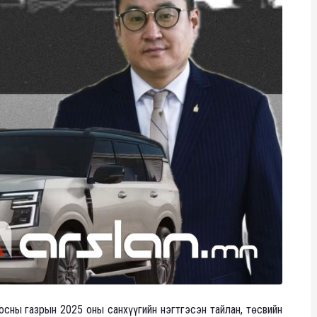
осны газрын 2025 оны санхүүгийн нэгтгэсэн тайлан, төсвийн