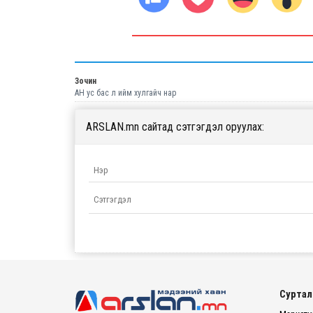
Зочин
АН ус бас л ийм хулгайч нар
ARSLAN.mn сайтад сэтгэгдэл оруулах:
Суртал