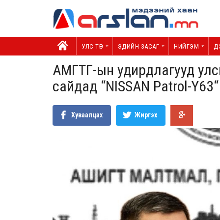
УЛС ТӨР
ЭДИЙН ЗАСАГ
НИЙГЭМ
Д
АМГТГ-ын удирдлагууд улс
сайдад “NISSAN Patrol-Y63“
Хуваалцах
Жиргэх