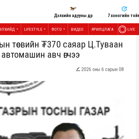
Дэлхийн адууны өдөр
7 хоногийн той
ЭЛХИЙД
LIFESTYLE
ФОТО
ВИДЕО
ЯРИЛЦЛАГА
LIVE
ын төсвийн ₮370 саяар Ц.Туваан
 автомашин авч өгчээ
2026 оны 6 сарын 08
