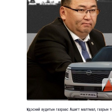
Үндэсний аудитын газраас Ашигт малтмал, газрын т