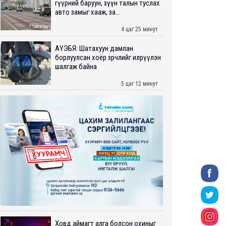
гүүрний баруун, зүүн талын туслах
авто замыг хааж, за...
4 цаг 25 минут
АҮЭБЯ: Шатахуун дамлан
борлуулсан хоёр зөрчлийг илрүүлэн
шалгаж байна
5 цаг 12 минут
Ховд аймагт алга болсон охиныг