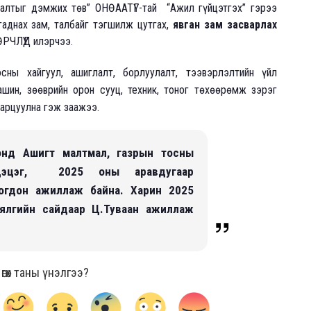
лалтыг дэмжих төв” ОНӨААТҮГ-тай “Ажил гүйцэтгэх” гэрээ
аднах зам, талбайг тэгшилж цутгах,
явган зам засварлах
ӨРЧЛҮҮД илэрчээ.
сны хайгуул, ашиглалт, борлуулалт, тээвэрлэлтийн үйл
шин, зөөврийн орон сууц, техник, тоног төхөөрөмж зэрэг
зарцуулна гэж заажээ.
онд Ашигт малтмал, газрын тосны
нцэцэг, 2025 оны аравдугаар
логдон ажиллаж байна. Харин 2025
ялгийн сайдаар Ц.Туваан ажиллаж
гөх таны үнэлгээ?