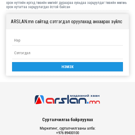
орон нутгийн иргэд төсвийн мөнгийг дураараа хувьдаа зарцуулдаг төсвийн мөнгө нь
орон нутагтаа зарцуулагдах ёстой байсан
ARSLAN.mn сайтад сэтгэгдэл оруулахад анхаарах зүйлс
Сурталчилгаа байрлуулах
Маркетинг, сурталчилгааны алба:
+976 89400100