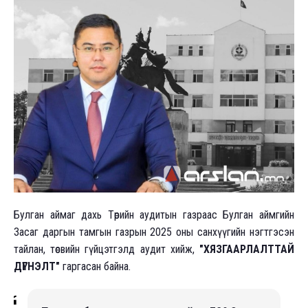
Булган аймаг дахь Төрийн аудитын газраас Булган аймгийн
Засаг даргын тамгын газрын 2025 оны санхүүгийн нэгтгэсэн
тайлан, төсвийн гүйцэтгэлд аудит хийж,
"ХЯЗГААРЛАЛТТАЙ
ДҮГНЭЛТ"
гаргасан байна.