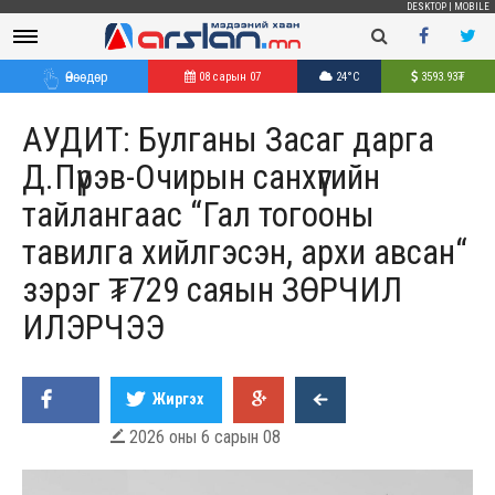
DESKTOP
|
MOBILE
Өнөөдөр
08 сарын 07
24°C
3593.93
₮
АУДИТ: Булганы Засаг дарга
Д.Пүрэв-Очирын санхүүгийн
тайлангаас “Гал тогооны
тавилга хийлгэсэн, архи авсан“
зэрэг ₮729 саяын ЗӨРЧИЛ
ИЛЭРЧЭЭ
Жиргэх
2026 оны 6 сарын 08
