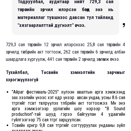
Тодруулбал, аудитаар нийт 729,3 сая
төгрөгийн зөрчил илэрсэн бөгөөд энэ нь
материаллаг түвшнээс давсан тул тайланд
"хязгаарлалттай дүгнэлт" өгчээ.
729,3 сая төгрөгийн 12 зөрчил илэрснээс 25,8 сая төгрөгийн 4
зөрчилд төлбөрийн акт тогтоож, 262 сая төгрөгийн 6 зөрчилд албан
шаардлага хүргүүлж, 441 сая төгрөгийн 2 зөрчилд зөвлөмж өгчээ.
Тухайлбал,
Төсвийн хэмнэлтийн зарчмыг
хэрэгжүүлээгүй
"Айраг фестиваль-2025" хүлээн авалтын арга хэмжээнд
зах зээлийн үнээс хэт өндөр үнээр авсан ундаа, усны 8.6 сая
төгрөгийг төсөвт төвлөрүүлэх төлбөрийн акт тогтоожээ. Мөн энэ
арга хэмжээгээр урлагийн шоу нэрээр "В Sound
produchion"-тай шууд гэрээ байгуулан 4 удаагийн
гүйлгээгээр 75 сая төгрөг зарцуулсан.
Төсвийн хөрөнгөөр 9,8 сая төгрөгийг согтууруулах ундааны зүйл
худалдаж авсан