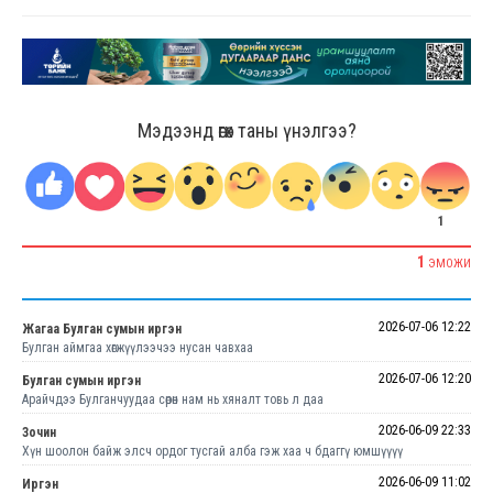
Мэдээнд өгөх таны үнэлгээ?
1
1
ЭМОЖИ
2026-07-06 12:22
Жагаа Булган сумын иргэн
Булган аймгаа хөгжүүлээчээ нусан чавхаа
2026-07-06 12:20
Булган сумын иргэн
Арайчдээ Булганчуудаа сөрөн нам нь хяналт товь л даа
2026-06-09 22:33
Зочин
Хүн шоолон байж элсч ордог тусгай алба гэж хаа ч бдаггү юмшүүүү
2026-06-09 11:02
Иргэн