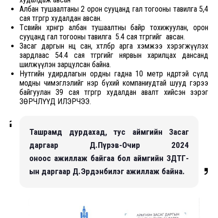
Албан тушаалтаны 2 орон сууцанд гал тогооны тавилга 5,4
сая төгрөгөөр худалдан авсан.
Төсвийн хөрөнгөөр албан тушаалтны байр тохижуулан, орон
сууцанд гал тогооны тавилга 5.4 сая төгрөгийг авсан.
Засаг даргын нөөц сан, хөтөлбөр арга хэмжээ хэрэгжүүлэх
зардлаас 54.4 сая төгрөгийг нярвын харилцах дансанд
шилжүүлэн зарцулсан байна.
Нутгийн удирдлагын ордны гадна 10 метр өндөртэй сүлд
модны чимэглэлийг нэр бүхий компаниудтай шууд гэрээ
байгуулан 39 сая төгрөгөөр худалдан авалт хийсэн зэрэг
ЗӨРЧЛҮҮД ИЛЭРЧЭЭ.
Ташрамд дурдахад, тус аймгийн Засаг
даргаар Д.Пүрэв-Очир 2024
оноос ажиллаж байгаа бол аймгийн ЗДТГ-
ын даргаар Д.Эрдэнбилэг ажиллаж байна.