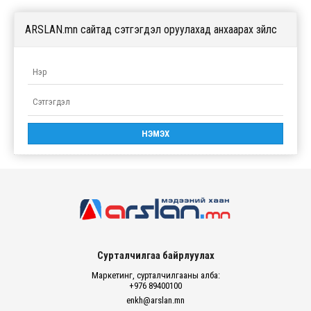
ARSLAN.mn сайтад сэтгэгдэл оруулахад анхаарах зүйлс
Сурталчилгаа байрлуулах
Маркетинг, сурталчилгааны алба:
+976 89400100
enkh@arslan.mn