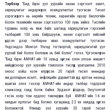
Тэрбээр
“Бид бүхэн уул уурхайн нөхөн сэргээлт хаалт,
хариуцлагыг өндөржүүлэх зохицуулалтыг тусгасан. Төсөл
хэрэгжүүлэгч нь өөрийн техник, хөрөнгийн хүчээр биологийн
болон техникийн нөхөн сэргээлтээ 100 хувь хийнэ. Төслийн
гуравны хоёр нь явж байх шатанд хариуцлагын гэрээний
төлбөрийг 100 хувь байршуулж, нөхөн сэргээлт хийсний
үндсэн дээр төлбөрөө авах зохицуулалтыг тусгасан.
Үндсэндээ Монгол Улсад тогтвортой, хариуцлагатай уул
уурхай бий болох боломж нь бий болно” гэлээ. Үргэлжлүүлэн
“Бид бүхэн АМНАТ-ийг 10 хувьд хүргэж олон улсын жишигт
нийцүүлснээр уул уурхайн томоохон төслүүд урагшилна. 2010
оноос хойш нээн илрүүлсэн 20 гаруй төсөл өнөөдөр
ам.долларын өсөлт, инфляцийн дарамттай үед өртгөө нөхөөд
ашигаа олох гэхээр АМНАТ-ийн өндөр төлбөр тодорхой
хэмжээнд саад болж байна. Эрдэнэт үйлдвэр, Оюутолгой
гэсэн хоёр том ордоос төвлөрүүлж буй АМНАТ-ийн 1.6 их
наядын орлогыг бид богино хугацаанд 2.2 их наядад хүргэх
боломжтой. Улмаар уул уурхайн 20 гаруй төсөл