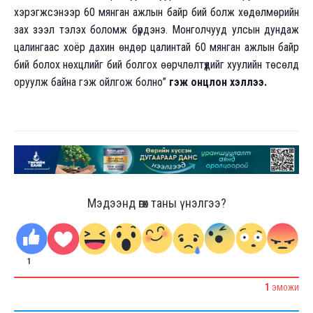
хэрэгжсэнээр 60 мянган ажлын байр бий болж хөдөлмөрийн
зах зээл тэлэх боломж бүрдэнэ. Монголчууд улсын дундаж
цалингаас хоёр дахин өндөр цалинтай 60 мянган ажлын байр
бий болох нөхцлийг бий болгох өөрчлөлтүүдийг хуулийн төсөлд
оруулж байна гэж ойлгож болно”
гэж онцлон хэллээ.
Мэдээнд өгөх таны үнэлгээ?
1
1
ЭМОЖИ