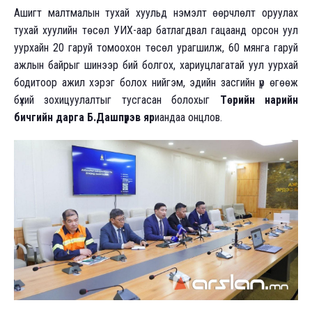
Ашигт малтмалын тухай хуульд нэмэлт өөрчлөлт оруулах
тухай хуулийн төсөл УИХ-аар батлагдвал гацаанд орсон уул
уурхайн 20 гаруй томоохон төсөл урагшилж, 60 мянга гаруй
ажлын байрыг шинээр бий болгох, хариуцлагатай уул уурхай
бодитоор ажил хэрэг болох нийгэм, эдийн засгийн үр өгөөж
бүхий зохицуулалтыг тусгасан болохыг
Төрийн нарийн
бичгийн дарга Б.Дашпүрэв яр
иандаа онцлов.