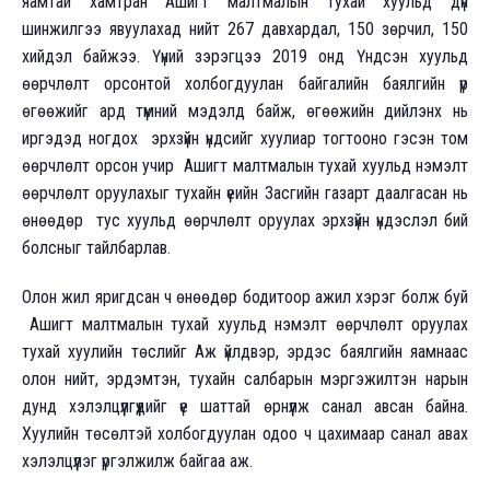
яамтай хамтран Ашигт малтмалын тухай хуульд дүн
шинжилгээ явуулахад нийт 267 давхардал, 150 зөрчил, 150
хийдэл байжээ. Үүний зэрэгцээ 2019 онд Үндсэн хуульд
өөрчлөлт орсонтой холбогдуулан байгалийн баялгийн үр
өгөөжийг ард түмний мэдэлд байж, өгөөжийн дийлэнх нь
иргэдэд ногдох эрхзүйн үндсийг хуулиар тогтооно гэсэн том
өөрчлөлт орсон учир Ашигт малтмалын тухай хуульд нэмэлт
өөрчлөлт оруулахыг тухайн үеийн Засгийн газарт даалгасан нь
өнөөдөр тус хуульд өөрчлөлт оруулах эрхзүйн үндэслэл бий
болсныг тайлбарлав.
Олон жил яригдсан ч өнөөдөр бодитоор ажил хэрэг болж буй
Ашигт малтмалын тухай хуульд нэмэлт өөрчлөлт оруулах
тухай хуулийн төслийг Аж үйлдвэр, эрдэс баялгийн яамнаас
олон нийт, эрдэмтэн, тухайн салбарын мэргэжилтэн нарын
дунд хэлэлцүүлгүүдийг үе шаттай өрнүүлж санал авсан байна.
Хуулийн төсөлтэй холбогдуулан одоо ч цахимаар санал авах
хэлэлцүүлэг үргэлжилж байгаа аж.