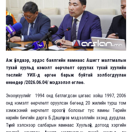
Аж үйлдвэр, эрдэс баялгийн яамнаас Ашигт малтмалын
тухай хуульд нэмэлт өөрчлөлт оруулах тухай хуулийн
төслийг УИХ-д өргөн барьж буйтай холбогдуулан
өнөөдөр /2026.06.04/ мэдээлэл өглөө.
Энэхүү хуулийг 1994 онд батлагдсан цагаас хойш 1997, 2006
онд нэмэлт өөрчлөлт оруулсан бөгөөд 20 жилийн турш том
хэмжээний өөрчлөлт ороогүй болохыг тус яамны Төрийн
нарийн бичгийн дарга Б.Дашпүрэв мэдээллийн эхэнд дурдлаа.
Түүний хэлснээр салбарын яамнаас Хуульзүй, дотоод хэргийн