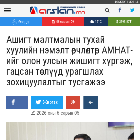
DESKTOP
|
MOBILE
Өнөөдөр
08 сарын 09
19°C
3593.87
₮
Ашигт малтмалын тухай
хуулийн нэмэлт өөрчлөлтөөр АМНАТ-
ийг олон улсын жишигт хүргэж,
гацсан төслүүд урагшлах
зохицуулалтыг тусгажээ
Жиргэх
2026 оны 6 сарын 05
