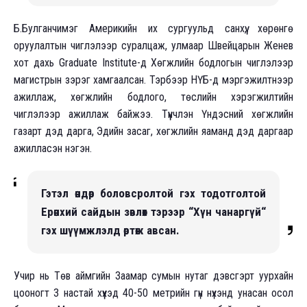
Б.Булганчимэг Америкийн их сургуульд санхүү, хөрөнгө
оруулалтын чиглэлээр суралцаж, улмаар Швейцарын Женев
хот дахь Graduate Institute-д Хөгжлийн бодлогын чиглэлээр
магистрын зэрэг хамгаалсан. Тэрбээр НҮБ-д мэргэжилтнээр
ажиллаж, хөгжлийн бодлого, төслийн хэрэгжилтийн
чиглэлээр ажиллаж байжээ. Түүнчлэн Үндэсний хөгжлийн
газарт дэд дарга, Эдийн засаг, хөгжлийн яаманд дэд даргаар
ажилласэн нэгэн.
Гэтэл өндөр боловсролтой гэх тодотголтой
Ерөнхий сайдын зөвлөх тэрээр “Хүн чанаргүй“
гэх шүүмжлэлд өртөж авсан.
Учир нь Төв аймгийн Заамар сумын нутаг дэвсгэрт уурхайн
цооногт 3 настай хүүхэд 40-50 метрийн гүн нүхэнд унасан осол