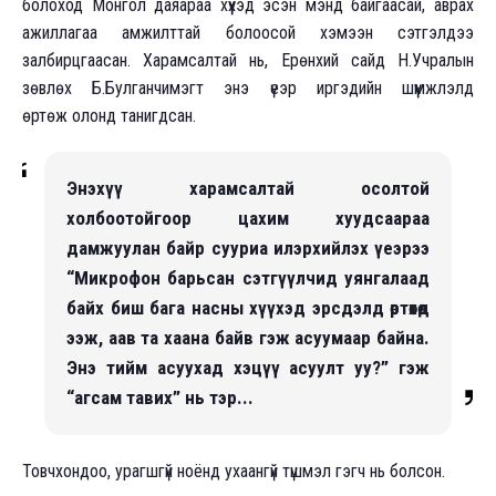
болоход Монгол даяараа хүүхэд эсэн мэнд байгаасай, аврах
ажиллагаа амжилттай болоосой хэмээн сэтгэлдээ
залбирцгаасан. Харамсалтай нь, Ерөнхий сайд Н.Учралын
зөвлөх Б.Булганчимэгт энэ үеэр иргэдийн шүүмжлэлд
өртөж олонд танигдсан.
Энэхүү харамсалтай осолтой
холбоотойгоор цахим хуудсаараа
дамжуулан байр сууриа илэрхийлэх үеэрээ
“Микрофон барьсан сэтгүүлчид уянгалаад
байх биш бага насны хүүхэд эрсдэлд өртөхөд
ээж, аав та хаана байв гэж асуумаар байна.
Энэ тийм асуухад хэцүү асуулт уу?” гэж
“агсам тавих” нь тэр...
Товчхондоо, урагшгүй ноёнд ухаангүй түшмэл гэгч нь болсон.