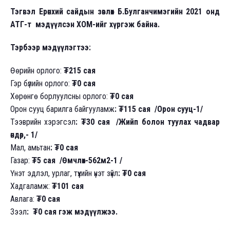
Тэгвэл Ерөнхий сайдын зөвлөх Б.Булганчимэгийн 2021 онд
АТГ-т мэдүүлсэн ХОМ-ийг хүргэж байна.
Тэрбээр мэдүүлэгтээ:
Өөрийн орлого:
₮215 сая
Гэр бүлийн орлого:
₮0 сая
Хөрөнгө борлуулсны орлого:
₮0 сая
Орон сууц барилга байгууламж
: ₮115 сая /Орон сууц-1/
Тээврийн хэрэгсэл
: ₮30 сая /Жийп болон туулах чадвар
өндөр,- 1/
Мал, амьтан
: ₮0 сая
Газар:
₮5 сая /Өмчлөх-562м2-1 /
Үнэт эдлэл, урлаг, түүхийн үнэт зүйл
: ₮0 сая
Хадгаламж:
₮101 сая
Авлага:
₮0 сая
Зээл
: ₮0 сая гэж мэдүүлжээ.