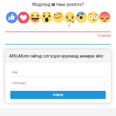
Мэдээнд өгөх таны үнэлгээ?
1
1
ЭМОЖИ
ARSLAN.mn сайтад сэтгэгдэл оруулахад анхаарах зүйлс