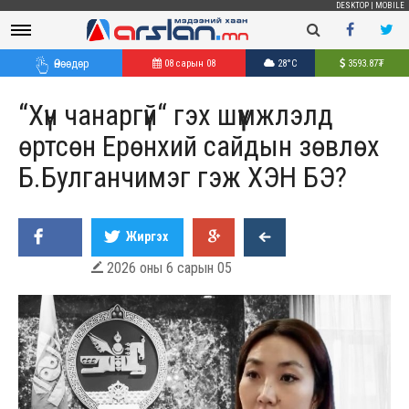
DESKTOP
|
MOBILE
Өнөөдөр
08 сарын 08
28°C
3593.87
₮
“Хүн чанаргүй“ гэх шүүмжлэлд
өртсөн Ерөнхий сайдын зөвлөх
Б.Булганчимэг гэж ХЭН БЭ?
Жиргэх
2026 оны 6 сарын 05
