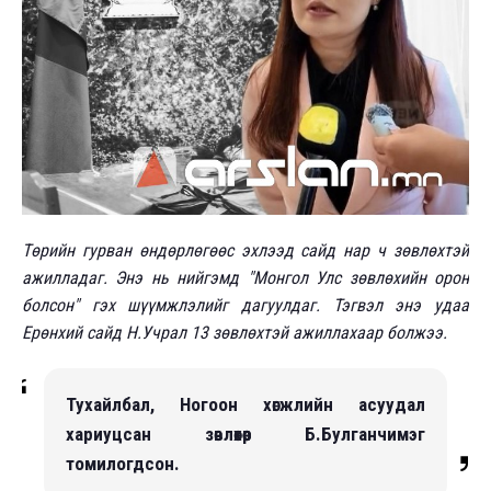
Төрийн гурван өндөрлөгөөс эхлээд сайд нар ч зөвлөхтэй
ажилладаг. Энэ нь нийгэмд "Монгол Улс зөвлөхийн орон
болсон" гэх шүүмжлэлийг дагуулдаг. Тэгвэл энэ удаа
Ерөнхий сайд Н.Учрал 13 зөвлөхтэй ажиллахаар болжээ.
Тухайлбал, Ногоон хөгжлийн асуудал
хариуцсан зөвлөхөөр Б.Булганчимэг
томилогдсон.