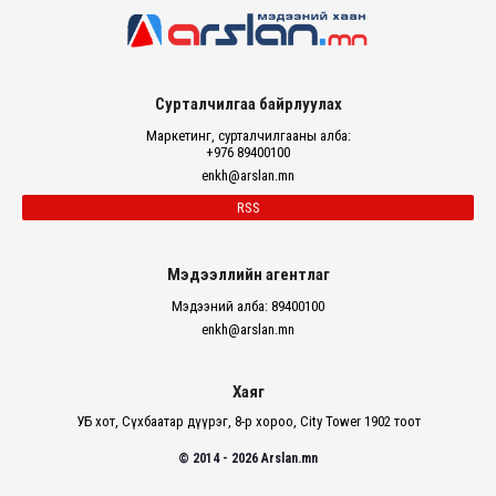
Сурталчилгаа байрлуулах
Маркетинг, сурталчилгааны алба:
+976 89400100
enkh@arslan.mn
RSS
Мэдээллийн агентлаг
Мэдээний алба: 89400100
enkh@arslan.mn
Хаяг
УБ хот, Сүхбаатар дүүрэг, 8-р хороо, City Tower 1902 тоот
© 2014 - 2026 Arslan.mn