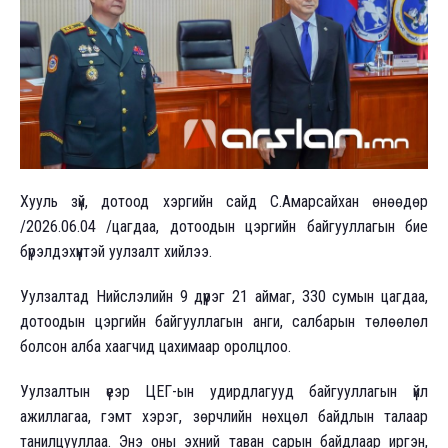
Хууль зүй, дотоод хэргийн сайд С.Амарсайхан өнөөдөр
/2026.06.04 /цагдаа, дотоодын цэргийн байгууллагын бие
бүрэлдэхүүнтэй уулзалт хийлээ.
Уулзалтад Нийслэлийн 9 дүүрэг 21 аймаг, 330 сумын цагдаа,
дотоодын цэргийн байгууллагын анги, салбарын төлөөлөл
болсон алба хаагчид цахимаар оролцлоо.
Уулзалтын үеэр ЦЕГ-ын удирдлагууд байгууллагын үйл
ажиллагаа, гэмт хэрэг, зөрчлийн нөхцөл байдлын талаар
танилцууллаа. Энэ оны эхний таван сарын байдлаар иргэн,