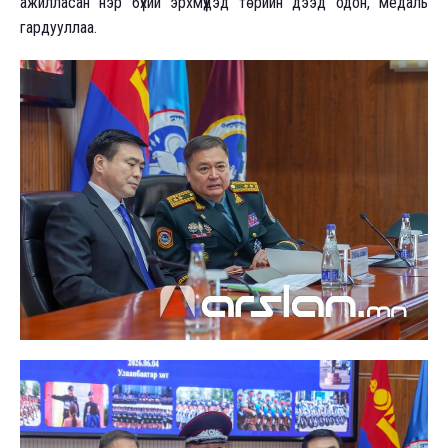
ажилласан нэр бүхий эрхмүүдэд төрийн дээд одон, медаль
гардууллаа.