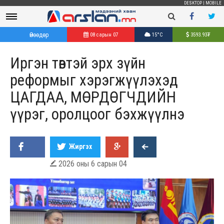
DESKTOP
|
MOBILE
Өнөөдөр
08 сарын 07
15°C
3593.93
₮
Иргэн төвтэй эрх зүйн
реформыг хэрэгжүүлэхэд
ЦАГДАА, МӨРДӨГЧДИЙН
үүрэг, оролцоог бэхжүүлнэ
Жиргэх
2026 оны 6 сарын 04
