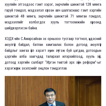
хуулийн этгээдээс гэмт хэрэг, зөрчлийн шинжтэй 128 мянга
гаруй гомдол, мэдээлэл хүлээн авч шалгаснаас гэмт хэргийн
шинжтэй 48 мянга, зөрчлийн шинжтэй 71 мянган гомдол,
мэдээллийг холбогдох хууль тогтоомжийн хүрээнд
шийдвэрлэсэн байна.
ХЗДХ-ийн С.Амарсайхан эх орныхоо тусгаар тогтнол, үндэсний
аюулгүй байдал, батлан хамгаалах болон дотоод аюулгүй
байдлыг хангах үйл хэрэгт хүчин зүтгэж буй цагдаа, дотоодын
цэргийн алба хаагчдад талархал илэрхийлээд, хууль зүй,
дотоод хэргийн салбарт “Иргэн төвтэй эрх зүйн реформ”-ыг
хэрэгжүүлж эхэлснийг онцлон тэмдэглэв.