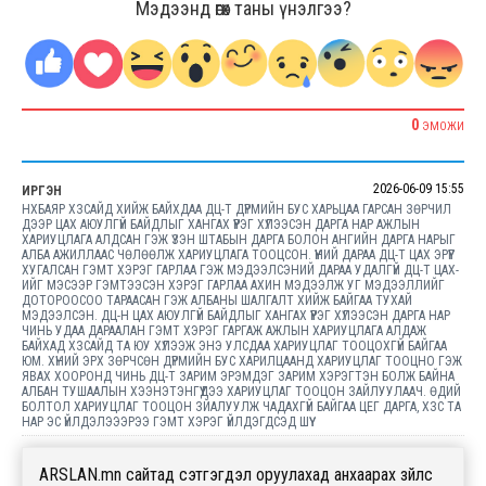
Мэдээнд өгөх таны үнэлгээ?
0
ЭМОЖИ
2026-06-09 15:55
ИРГЭН
НХБАЯР ХЗСАЙД ХИЙЖ БАЙХДАА ДЦ-Т ДҮРМИЙН БУС ХАРЬЦАА ГАРСАН ЗӨРЧИЛ
ДЭЭР ЦАХ АЮУЛГҮЙ БАЙДЛЫГ ХАНГАХ ҮҮРЭГ ХҮЛЭЭСЭН ДАРГА НАР АЖЛЫН
ХАРИУЦЛАГА АЛДСАН ГЭЖ ҮЗЭН ШТАБЫН ДАРГА БОЛОН АНГИЙН ДАРГА НАРЫГ
АЛБА АЖИЛЛААС ЧӨЛӨӨЛЖ ХАРИУЦЛАГА ТООЦСОН. ҮҮНИЙ ДАРАА ДЦ-Т ЦАХ ЭРҮҮГ
ХУГАЛСАН ГЭМТ ХЭРЭГ ГАРЛАА ГЭЖ МЭДЭЭЛСЭНИЙ ДАРАА УДАЛГҮЙ ДЦ-Т ЦАХ-
ИЙГ МЭСЭЭР ГЭМТЭЭСЭН ХЭРЭГ ГАРЛАА АХИН МЭДЭЭЛЖ УГ МЭДЭЭЛЛИЙГ
ДОТОРООСОО ТАРААСАН ГЭЖ АЛБАНЫ ШАЛГАЛТ ХИЙЖ БАЙГАА ТУХАЙ
МЭДЭЭЛСЭН. ДЦ-Н ЦАХ АЮУЛГҮЙ БАЙДЛЫГ ХАНГАХ ҮҮРЭГ ХҮЛЭЭСЭН ДАРГА НАР
ЧИНЬ УДАА ДАРААЛАН ГЭМТ ХЭРЭГ ГАРГАЖ АЖЛЫН ХАРИУЦЛАГА АЛДАЖ
БАЙХАД ХЗСАЙД ТА ЮУ ХҮЛЭЭЖ ЭНЭ УЛСДАА ХАРИУЦЛАГ ТООЦОХГҮЙ БАЙГАА
ЮМ. ХҮНИЙ ЭРХ ЗӨРЧСӨН ДҮРМИЙН БУС ХАРИЛЦААНД ХАРИУЦЛАГ ТООЦНО ГЭЖ
ЯВАХ ХООРОНД ЧИНЬ ДЦ-Т ЗАРИМ ЭРЭМДЭГ ЗАРИМ ХЭРЭГТЭН БОЛЖ БАЙНА
АЛБАН ТУШААЛЫН ХЭЭНЭТЭНГҮҮДЭЭ ХАРИУЦЛАГ ТООЦОН ЗАЙЛУУЛААЧ. ӨДИЙ
БОЛТОЛ ХАРИУЦЛАГ ТООЦОН ЗЙАЛУУЛЖ ЧАДАХГҮЙ БАЙГАА ЦЕГ ДАРГА, ХЗС ТА
НАР ЭС ҮЙЛДЭЛЭЭЭРЭЭ ГЭМТ ХЭРЭГ ҮЙЛДЭГДСЭД ШҮҮ
ARSLAN.mn сайтад сэтгэгдэл оруулахад анхаарах зүйлс