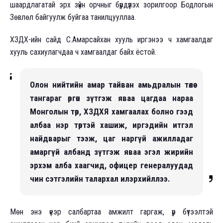
шаардлагатай эрх зүйн орчныг бүрдүүлэх зорилгоор Бодлогын
Зөвлөл байгуулж буйгаа танилцууллаа.
ХЗДХ-ийн сайд С.Амарсайхан хууль иргэнээ ч хамгаалдаг
хууль сахиулагчдаа ч хамгаалдаг байх ёстой.
Олон нийтийн амар тайван амьдралын төлөө
тангараг өргөн зүтгэж яваа цагдаа нараа
Монголын төр, ХЗДХЯ хамгаалах болно гээд
албаа нэр төртэй хашиж, иргэдийн итгэл
найдварыг тээж, цаг наргүй ажилладаг
амаргүй албанд зүтгэж яваа эгэл жирийн
эрхэм алба хаагчид, офицер генералуудад
чин сэтгэлийн талархал илэрхийллээ.
Мөн энэ үеэр салбартаа амжилт гаргаж, үр бүтээлтэй