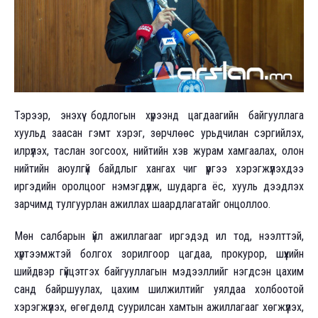
Тэрээр, энэхүү бодлогын хүрээнд цагдаагийн байгууллага
хуульд заасан гэмт хэрэг, зөрчлөөс урьдчилан сэргийлэх,
илрүүлэх, таслан зогсоох, нийтийн хэв журам хамгаалах, олон
нийтийн аюулгүй байдлыг хангах чиг үүргээ хэрэгжүүлэхдээ
иргэдийн оролцоог нэмэгдүүлж, шударга ёс, хууль дээдлэх
зарчимд тулгуурлан ажиллах шаардлагатайг онцоллоо.
Мөн салбарын үйл ажиллагааг иргэдэд ил тод, нээлттэй,
хүртээмжтэй болгох зорилгоор цагдаа, прокурор, шүүхийн
шийдвэр гүйцэтгэх байгууллагын мэдээллийг нэгдсэн цахим
санд байршуулах, цахим шилжилтийг уялдаа холбоотой
хэрэгжүүлэх, өгөгдөлд суурилсан хамтын ажиллагааг хөгжүүлэх,