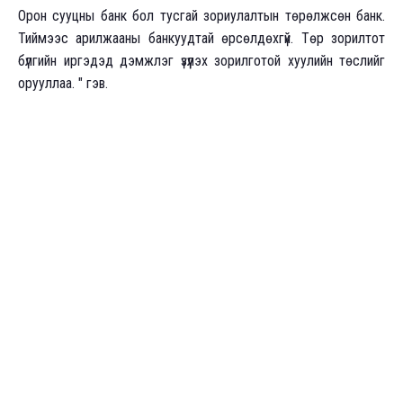
Орон сууцны банк бол тусгай зориулалтын төрөлжсөн банк.
Тиймээс арилжааны банкуудтай өрсөлдөхгүй. Төр зорилтот
бүлгийн иргэдэд дэмжлэг үзүүлэх зорилготой хуулийн төслийг
орууллаа. " гэв.