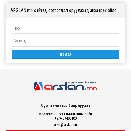
ARSLAN.mn сайтад сэтгэгдэл оруулахад анхаарах зүйлс
Сурталчилгаа байрлуулах
Маркетинг, сурталчилгааны алба:
+976 89400100
enkh@arslan.mn