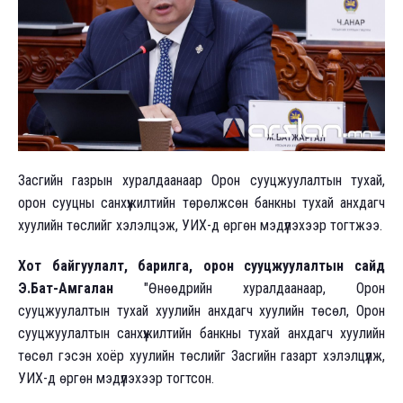
Засгийн газрын хуралдаанаар Орон сууцжуулалтын тухай,
орон сууцны санхүүжилтийн төрөлжсөн банкны тухай анхдагч
хуулийн төслийг хэлэлцэж, УИХ-д өргөн мэдүүлэхээр тогтжээ.
Хот байгуулалт, барилга, орон сууцжуулалтын сайд
Э.Бат-Амгалан
"Өнөөдрийн хуралдаанаар, Орон
сууцжуулалтын тухай хуулийн анхдагч хуулийн төсөл, Орон
сууцжуулалтын санхүүжилтийн банкны тухай анхдагч хуулийн
төсөл гэсэн хоёр хуулийн төслийг Засгийн газарт хэлэлцүүлж,
УИХ-д өргөн мэдүүлэхээр тогтсон.