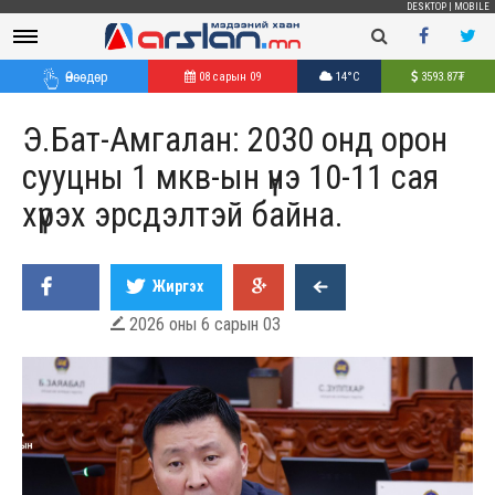
DESKTOP
|
MOBILE
Өнөөдөр
08 сарын 09
14°C
3593.87
₮
Э.Бат-Амгалан: 2030 онд орон
сууцны 1 мкв-ын үнэ 10-11 сая
хүрэх эрсдэлтэй байна.
Жиргэх
2026 оны 6 сарын 03
