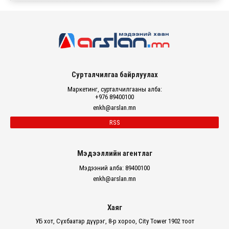
Сурталчилгаа байрлуулах
Маркетинг, сурталчилгааны алба:
+976 89400100
enkh@arslan.mn
RSS
Мэдээллийн агентлаг
Мэдээний алба: 89400100
enkh@arslan.mn
Хаяг
УБ хот, Сүхбаатар дүүрэг, 8-р хороо, City Tower 1902 тоот