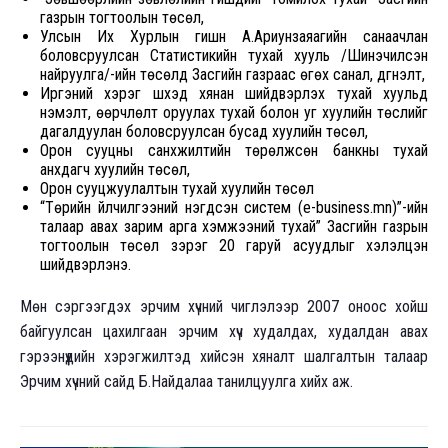
газрын тогтоолын төсөл,
Улсын Их Хурлын гишүүн А.Ариунзаяагийн санаачлан
боловсруулсан Статистикийн тухай хууль /Шинэчилсэн
найруулга/-ийн төсөлд Засгийн газраас өгөх санал, дүгнэлт,
Иргэний хэрэг шүүхэд хянан шийдвэрлэх тухай хуульд
нэмэлт, өөрчлөлт оруулах тухай болон уг хуулийн төслийг
дагалдуулан боловсруулсан бусад хуулийн төсөл,
Орон сууцны санхүүжилтийн төрөлжсөн банкны тухай
анхдагч хуулийн төсөл,
Орон сууцжуулалтын тухай хуулийн төсөл
“Төрийн үйлчилгээний нэгдсэн систем (e-business.mn)”-ийн
талаар авах зарим арга хэмжээний тухай” Засгийн газрын
тогтоолын төсөл зэрэг 20 гаруй асуудлыг хэлэлцэн
шийдвэрлэнэ.
Мөн сэргээгдэх эрчим хүчний чиглэлээр 2007 оноос хойш
байгуулсан цахилгаан эрчим хүч худалдах, худалдан авах
гэрээнүүдийн хэрэгжилтэд хийсэн хяналт шалгалтын талаар
Эрчим хүчний сайд Б.Найдалаа танилцуулга хийх аж.