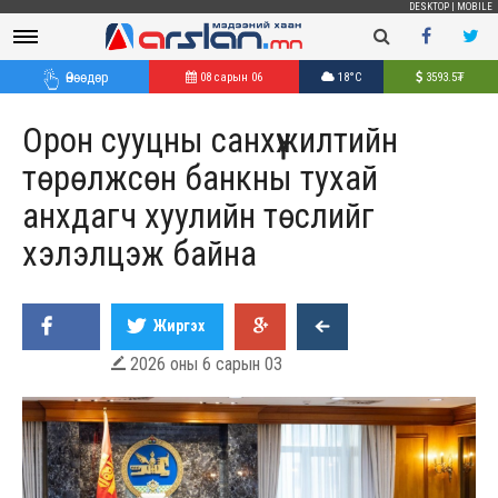
DESKTOP
|
MOBILE
Өнөөдөр
08 сарын 06
18°C
3593.5
₮
Орон сууцны санхүүжилтийн
төрөлжсөн банкны тухай
анхдагч хуулийн төслийг
хэлэлцэж байна
Жиргэх
2026 оны 6 сарын 03
