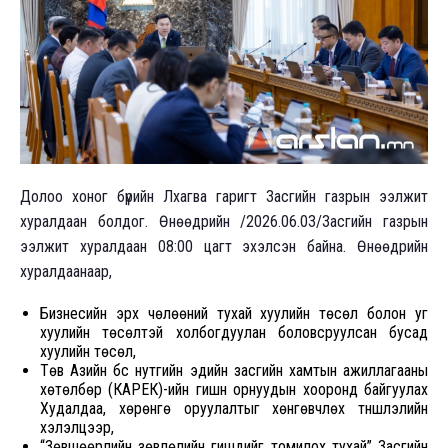
Долоо хоног бүрийн Лхагва гаригт Засгийн газрын ээлжит
хуралдаан болдог. Өнөөдрийн /2026.06.03/Засгийн газрын
ээлжит хуралдаан 08:00 цагт эхэлсэн байна. Өнөөдрийн
хуралдаанаар,
Бизнесийн эрх чөлөөний тухай хуулийн төсөл болон уг
хуулийн төсөлтэй холбогдуулан боловсруулсан бусад
хуулийн төсөл,
Төв Азийн бүс нутгийн эдийн засгийн хамтын ажиллагааны
хөтөлбөр (КАРЕК)-ийн гишүүн орнуудын хооронд байгуулах
Худалдаа, хөрөнгө оруулалтыг хөнгөвчлөх түншлэлийн
хэлэлцээр,
“Зөвшөөрлийн зөвлөлийн гишүүдийг томилох тухай” Засгийн