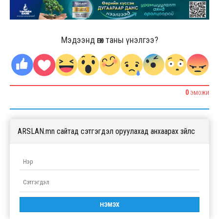
Мэдээнд өгөх таны үнэлгээ?
0
ЭМОЖИ
ARSLAN.mn сайтад сэтгэгдэл оруулахад анхаарах зүйлс