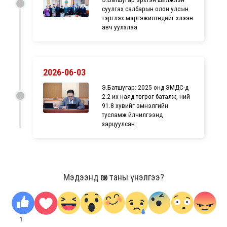
суулгах салбарын олон улсын
тэргүүлэх мэргэжилтнүүдийг хүлээн
авч уулзлаа
2026-06-03
Э.Батшугар: 2025 онд ЭМДС-д
2.2 их наяд төгрөг баталж, үүний
91.8 хувийг эмнэлгийн
тусламж үйлчилгээнд
зарцуулсан
Мэдээнд өгөх таны үнэлгээ?
1