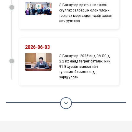
Э.Батшугар эрхтэн шилжүүлэн
суулгах салбарын олон улсын
тэргүүлэх мэргэжилтнүүдийг хүлээн
авч уулзлаа
2026-06-03
Э.Батшугар: 2025 онд ЭМДС-д
2.2 их наяд төгрөг баталж, үүний
91.8 хувийг эмнэлгийн
тусламж үйлчилгээнд
зарцуулсан
