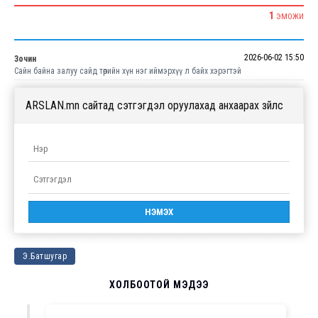
1
ЭМОЖИ
2026-06-02 15:50
Зочин
Сайн байна залуу сайд төрийн хүн нэг иймэрхүү л байх хэрэгтэй
ARSLAN.mn сайтад сэтгэгдэл оруулахад анхаарах зүйлс
Э.Батшугар
ХОЛБООТОЙ МЭДЭЭ