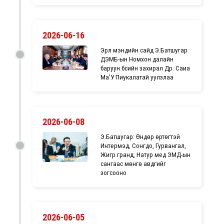
2026-06-16
Эрүүл мэндийн сайд Э.Батшугар
ДЭМБ-ын Номхон далайн
баруун бүсийн захирал Др. Саиа
Ма’У Пиукалатай уулзлаа
2026-06-08
Э.Батшугар: Өндөр өртөгтэй
Интeрмэд, Сонгдо, Гурвангал,
Жигүүр гранд, Натур мeд ЭМД-ын
сангаас мөнгө авдгийг
зогсооно
2026-06-05