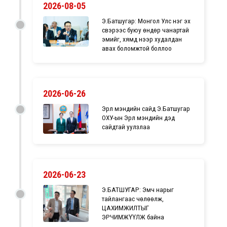
2026-08-05
Э.Батшугар: Монгол Улс нэг эх
үүсвэрээс буюу өндөр чанартай
эмийг, хямд үнээр худалдан
авах боломжтой боллоо
2026-06-26
Эрүүл мэндийн сайд Э.Батшугар
ОХУ-ын Эрүүл мэндийн дэд
сайдтай уулзлаа
2026-06-23
Э.БАТШУГАР: Эмч нарыг
тайлангаас чөлөөлж,
ЦАХИМЖИЛТЫГ
ЭРЧИМЖҮҮЛЖ байна