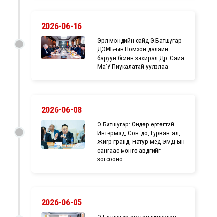
2026-06-16
Эрүүл мэндийн сайд Э.Батшугар
ДЭМБ-ын Номхон далайн
баруун бүсийн захирал Др. Саиа
Ма’У Пиукалатай уулзлаа
2026-06-08
Э.Батшугар: Өндөр өртөгтэй
Интeрмэд, Сонгдо, Гурвангал,
Жигүүр гранд, Натур мeд ЭМД-ын
сангаас мөнгө авдгийг
зогсооно
2026-06-05
Э.Батшугар эрхтэн шилжүүлэн