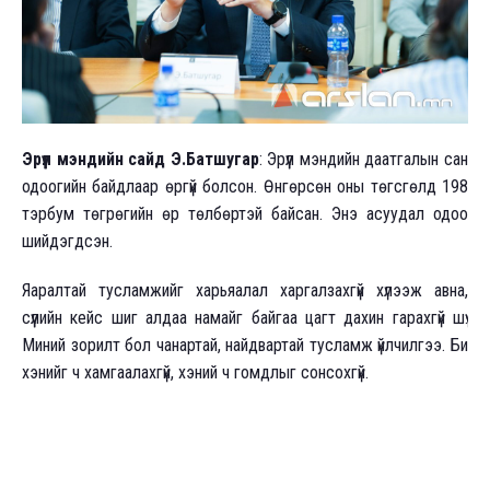
Эрүүл мэндийн сайд Э.Батшугар
: Эрүүл мэндийн даатгалын сан
одоогийн байдлаар өргүй болсон. Өнгөрсөн оны төгсгөлд 198
тэрбум төгрөгийн өр төлбөртэй байсан. Энэ асуудал одоо
шийдэгдсэн.
Яаралтай тусламжийг харьяалал харгалзахгүй хүлээж авна,
сүүлийн кейс шиг алдаа намайг байгаа цагт дахин гарахгүй шүү.
Миний зорилт бол чанартай, найдвартай тусламж үйлчилгээ. Би
хэнийг ч хамгаалахгүй, хэний ч гомдлыг сонсохгүй.