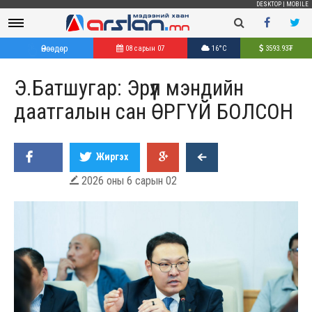
DESKTOP
|
MOBILE
Өнөөдөр
08 сарын 07
16°C
3593.93
₮
Э.Батшугар: Эрүүл мэндийн
даатгалын сан ӨРГҮЙ БОЛСОН
Жиргэх
2026 оны 6 сарын 02
