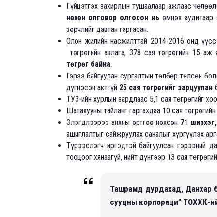
Гүйцэтгэх захирлын тушаалаар ажлаас чөлөөл
нөхөн олговор олгосон нь
өмнөх аудитаар ө
зөрчлийг давтан гаргасан.
Олон жилийн насжилттай 2014-2016 онд үүссэ
төгрөгийн авлага, 378 сая төгрөгийн 15 аж 
төгрөг байна
.
Гэрээ байгуулан сургалтын төлбөр төлсөн боло
дүгнэсэн актгүй
25 сая төгрөгийг зарцуулан
б
ТУЗ-ийн хурлын зардлаас 5,1 сая төгрөгийг хо
Шатахууны тайланг гаргахдаа 10 сая төгрөгийн
Элэгдлээрээ анхны өртгөө нөхсөн
71 ширхэг,
ашиглалтыг сайжруулах саналыг хүргүүлэх арг
Түрээслэгч иргэдтэй байгуулсан гэрээний да
тооцоог хянаагүй, нийт дүнгээр 13 сая төгрөги
Ташрамд дурдахад, Данхар б
сууцны корпораци" ТӨХХК-ий