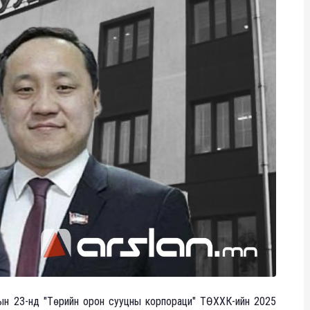
рын 23-нд "Төрийн орон сууцны корпораци" ТӨХХК-ийн 2025