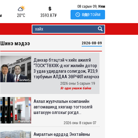
08 сарын 09,
Ням

ӨНӨӨДӨР ТОЙМ
м
20°C
3593.87
₮
Шинэ мэдээ
2026-08-09
Данхар бүтэцтэй ч хийх ажилгүй
“ТОСК”ТӨХХК-д нэг жилийн дотор
3 удаа удирдлага солигдож, ₮23,9
тэрбумын АЛДАА ЗӨРЧИЛ илэрчээ
2026 оны 5 сарын 19
Яг одоо уншиж байна
Аялал жуулчлалын компанийн
автомашинд хязгаар тогтоолгүй
шатахуун олгохыг үүрэгдл...
2026 оны 8 сарын 07
Амралтын өдрүүдэд Энхтайвны