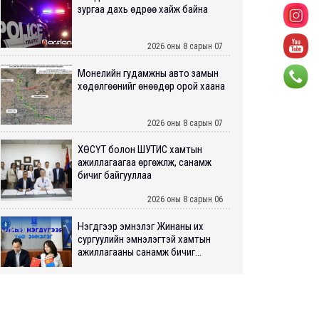
зургаа дахь өдрөө хайж байна
2026 оны 8 сарын 07
Монелийн гудамжны авто замын
хөдөлгөөнийг өнөөдөр орой хаана
2026 оны 8 сарын 07
ХӨСҮТ болон ШУТИС хамтын
ажиллагаагаа өргөжүүлж, санамж
бичиг байгууллаа
2026 оны 8 сарын 06
Нэгдүгээр эмнэлэг Жинаны их
сургуулийн эмнэлэгтэй хамтын
ажиллагааны санамж бичиг...
2026 оны 8 сарын 06
Нийслэлийн ИТХ-аар “Сэлбэ
ухаалаг хот”, агаарын бохирдол