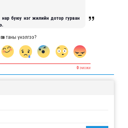
р нар буюу нэг жилийн дотор гурван
э.
гөх таны үнэлгээ?
0
ЭМОЖИ