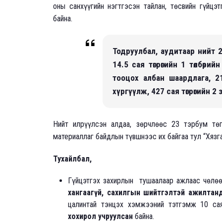
оны санхүүгийн нэгтгэсэн тайлан, төсвийн гүйцэт
байна.
Тодруулбал, аудитаар нийт 23
14.5 сая төгрөгийн 1 төлбөрий
тооцох албан шаардлага, 21
хүргүүлж, 427 сая төгрөгийн 2 з
Нийт илрүүлсэн алдаа, зөрчлөөс 23 тэрбум төг
материаллаг байдлын түвшнээс их байгаа тул “Хязг
Тухайлбал,
Гүйцэтгэх захирлын тушаалаар ажлаас чөлөө
хангаагүй, сахилгын шийтгэлтэй ажилтан
цалинтай тэнцэх хэмжээний тэтгэмж 10 са
хохирол учруулсан
байна.