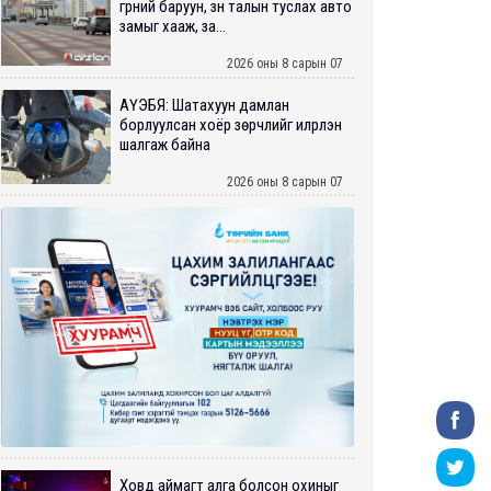
гүүрний баруун, зүүн талын туслах авто
замыг хааж, за...
2026 оны 8 сарын 07
АҮЭБЯ: Шатахуун дамлан
борлуулсан хоёр зөрчлийг илрүүлэн
шалгаж байна
2026 оны 8 сарын 07
Ховд аймагт алга болсон охиныг