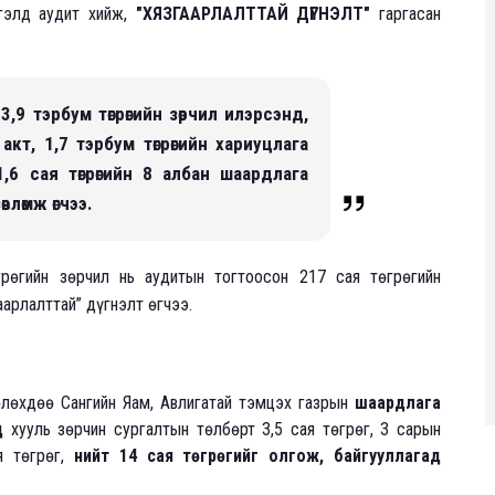
гэлд аудит хийж,
"ХЯЗГААРЛАЛТТАЙ ДҮГНЭЛТ"
гаргасан
,9 тэрбум төгрөгийн зөрчил илэрсэнд,
н акт, 1,7 тэрбум төгрөгийн хариуцлага
,6 сая төгрөгийн 8 албан шаардлага
өвлөмж өгчээ.
рөгийн зөрчил нь аудитын тогтоосон 217 сая төгрөгийн
аарлалттай” дүгнэлт өгчээ.
лөхдөө Сангийн Яам, Авлигатай тэмцэх газрын
шаардлага
д
хууль зөрчин сургалтын төлбөрт 3,5 сая төгрөг, 3 сарын
я төгрөг,
нийт 14 сая төгрөгийг олгож, байгууллагад