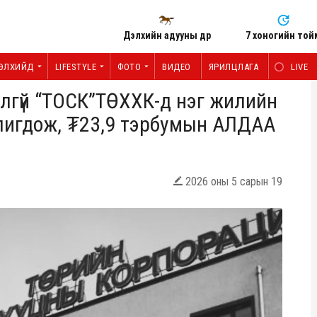
Дэлхийн адууны өдөр
7 хоногийн той
ЭЛХИЙД
LIFESTYLE
ФОТО
ВИДЕО
ЯРИЛЦЛАГА
LIVE
илгүй “ТОСК”ТӨХХК-д нэг жилийн
олигдож, ₮23,9 тэрбумын АЛДАА
2026 оны 5 сарын 19
