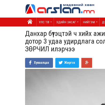
УЛС ТӨР
ЭДИЙН ЗАСАГ
НИЙГЭМ
Д
Данхар бүтэцтэй ч хийх аж
дотор 3 удаа удирдлага с
ЗӨРЧИЛ илэрчээ
Хуваалцах
Жиргэх