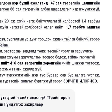
өгдсөн н
эр бүхий ажилтанд 47 сая төгрөгийн цалингийн
гсөн 68 сая төгрөгийн албан шаардлагыг хэрэгжүүлээгүй,
н 20 аж ахуйн нэгж байгууллагатай холбоотой 1,4 тэрбум
ахуйн нэгжтэй холбоотой өглөг
нийт 1,7 тэрбум мянган
вч, сургалтын үр дүнг тооцсон ажлын тайлан байхгүй, гэрээ
айна.
ол, рестораны зардалд төлж, төсвийг үрэлгэн зарцуулсан.
 шатахууны зарцуулалтын тооцоо бодож, тайлан гаргаагүй.
 нийт 416 сая төгрөгийн хөрөнгийн
үнийг шинээр тогтоож,
а хэмжээ авч ажиллаагүй.
гуу түрээслэгчийн нэр тус бүрээр сар бүр авлага үүсгэж,
йн түрээсийн авлагыг бүртгээгүй зэрэг
ЗӨРЧЛҮҮД ИЛЭРЧЭЭ.
үтэцтэй ч хийх ажилгүй
"Төрийн орон
н Гүйцэтгэх захирлаар