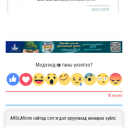
Мэдээнд өгөх таны үнэлгээ?
0
ЭМОЖИ
ARSLAN.mn сайтад сэтгэгдэл оруулахад анхаарах зүйлс