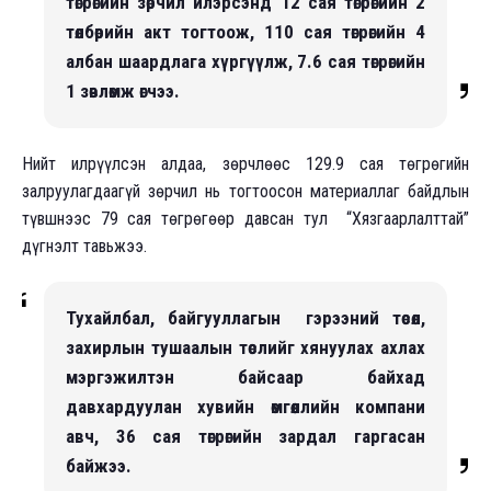
төгрөгийн зөрчил илэрсэнд 12 сая төгрөгийн 2
төлбөрийн акт тогтоож, 110 сая төгрөгийн 4
албан шаардлага хүргүүлж, 7.6 сая төгрөгийн
1 зөвлөмж өгчээ.
Нийт илрүүлсэн алдаа, зөрчлөөс 129.9 сая төгрөгийн
залруулагдаагүй зөрчил нь тогтоосон материаллаг байдлын
түвшнээс 79 сая төгрөгөөр давсан тул “Хязгаарлалттай”
дүгнэлт тавьжээ.
Тухайлбал, байгууллагын гэрээний төсөл,
захирлын тушаалын төслийг хянуулах ахлах
мэргэжилтэн байсаар байхад
давхардуулан хувийн өмгөөллийн компани
авч, 36 сая төгрөгийн зардал гаргасан
байжээ.