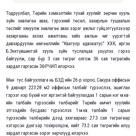
Тодруулбал, Төрийн хэмнэлтийн тухай хуулийг зөрчин хууль
зүйн зөвлөгөө авах, гэрээний төсөл, захирлын тушаалын
төслийг хянуулж зөвлөгөө авах зэрэг ажлыг гүйцэтгүүлэхээр
захиргааны ахлах ажилтаны хийх ажлын чиг үүрэгтэй
давхардуулан өмгөөллийн "Кватуор адвокатус" ХХК, иргэн
Б.Энхтүвшинтэй хууль зүйн туслалцаа үзүүлэх гэрээ
байгуулж, сар бүр 3 сая төгрөг олгож 36 сая төгрөгийн
зардал гаргасан ЗӨРЧИЛ илэрчээ.
Мөн тус байгууллага нь БЗД-ийн 26-р хороо, Сакура оффисын
9 давхарт 223.28 м2 оффисын талбайг түрээслэх, ашиглах
гэрээг нэр бүхий нэг иргэнтэй байгуулахдаа 1 сарын нэг м.кв-
ийн талбайн түрээсийн төлбөрийг Төрийн өмчит хуулийн
этгээдийн бусдаас түрээслэх 1.м.кв талбайн 1 сарын
түрээсийн төлбөрийн дээд хязгаараас 27.3 сая төгрөгөөр
хэтэрсэн дүнгээр тохиролцож, нийт 73.2 сая төгрөгийн илүү
зардал гаргасан зэрэг зөрчлүүд илэрчээ.