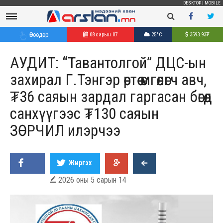
DESKTOP
|
MOBILE
Өнөөдөр
08 сарын 07
25°C
3593.93
₮
АУДИТ: “Тавантолгой” ДЦС-ын
захирал Г.Тэнгэр өөртөө өмгөөлөгч авч,
₮36 саяын зардал гаргасан бөгөөд
санхүүгээс ₮130 саяын
ЗӨРЧИЛ илэрчээ
Жиргэх
2026 оны 5 сарын 14
