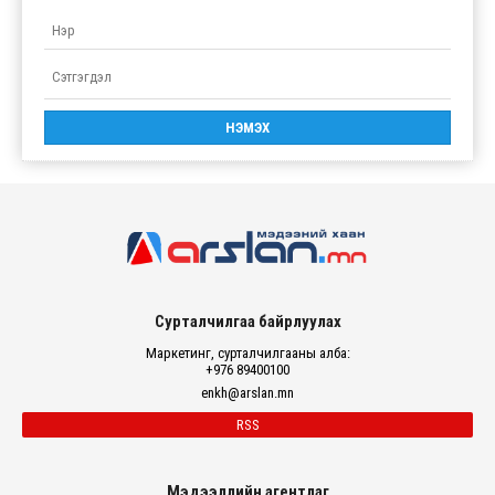
Сурталчилгаа байрлуулах
Маркетинг, сурталчилгааны алба:
+976 89400100
enkh@arslan.mn
RSS
Мэдээллийн агентлаг