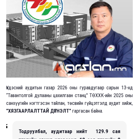
Үндэсний аудитын газар 2026 оны гуравдугаар сарын 13-нд
“Тавантолгой дулааны цахилгаан станц" ТӨХХК-ийн 2025 оны
санхүүгийн нэгтгэсэн тайлан, төсвийн гүйцэтгэлд аудит хийж,
"ХЯЗГААРЛАЛТТАЙ ДҮГНЭЛТ"
гаргасан байна.
Тодруулбал, аудитаар нийт 129.9 сая