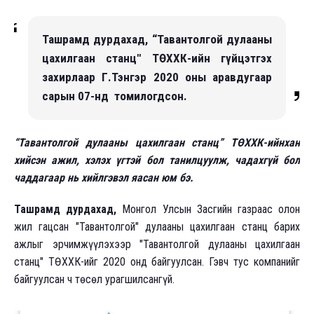
Ташрамд дурдахад, “Тавантолгой дулааны
цахилгаан станц" ТӨХХК-ийн гүйцэтгэх
захирлаар Г.Тэнгэр 2020 оны аравдугаар
сарын 07-нд томилогдсон.
“Тавантолгой дулааны цахилгаан станц” ТӨХХК-ийнхан
хийсэн ажил, хэлэх үгтэй бол танилцуулж, чадахгүй бол
чаддагаар нь хийлгэвэл яасан юм бэ.
Ташрамд дурдахад,
Монгол Улсын Засгийн газраас олон
жил гацсан "Тавантолгой" дулааны цахилгаан станц барих
ажлыг эрчимжүүлэхээр "Тавантолгой дулааны цахилгаан
станц" ТӨХХК-ийг 2020 онд байгуулсан. Гэвч тус компанийг
байгуулсан ч төсөл урагшилсангүй.