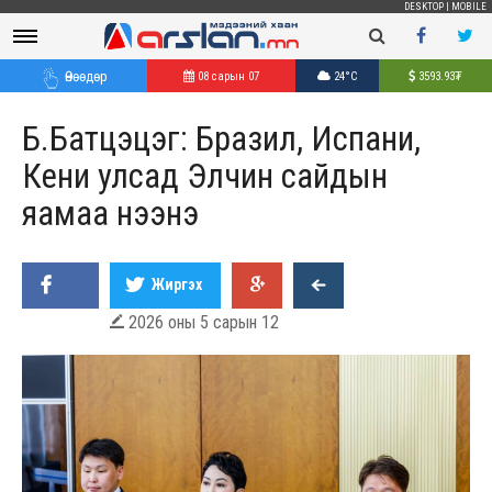
DESKTOP
|
MOBILE
Өнөөдөр
08 сарын 07
24°C
3593.93
₮
Б.Батцэцэг: Бразил, Испани,
Кени улсад Элчин сайдын
яамаа нээнэ
Жиргэх
2026 оны 5 сарын 12
