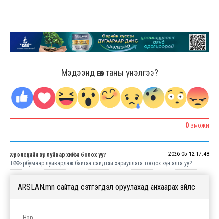
Мэдээнд өгөх таны үнэлгээ?
0
ЭМОЖИ
2026-05-12 17:48
Хүрэлсүхийн хүн луйвар хийж болох уу?
ТӨРӨӨ тэрбумаар луйвардаж байгаа сайдтай хариуцлага тооцох хүн алга уу?
ARSLAN.mn сайтад сэтгэгдэл оруулахад анхаарах зүйлс