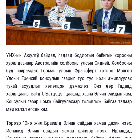
УИХ-ын Аюулгүй байдал, гадаад бодлогын байнгын хорооны
хуралдаанаар Австралийн холбооны улсын Сидней, Холбооны
бүгд найрамдах Герман улсын Франкфурт хотноо Монгол
Улсын Ерөнхий консулын газрыг тус тус нээн ажиллуулах
тухай асуудлыг хэлэлцэн дэмжлээ. Энэ үеэр Гадаад
харилцааны сайд С.Батцэцэг цаашид хаана Элчин сайдын яам,
Консулын газар нэмж байгуулахаар төлөвлөж байгаа талаар
мэдээлэл өгсөн юм.
Тэрээр "Энэ жил Бразилд Элчин сайдын яамаа дахин нээх,
Испанид Элчин сайдын яамаа шинээр нээх, Ирландад