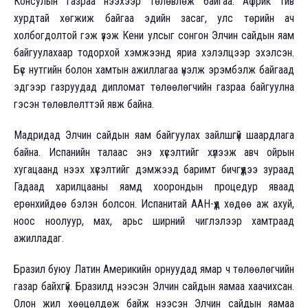
Консулын газраа нээхээр төлөвлөж байгаа. Африк тив
хурдтай хөгжиж байгаа эдийн засаг, улс төрийн ач
холбогдолтой гэж үзэж Кени улсыг сонгон Элчин сайдын яам
байгуулахаар тодорхой хэмжээнд яриа хэлэлцээр эхэлсэн.
Бүс нутгийн болон хамтын ажиллагаа үнэлж эрэмбэлж байгаад
эдгээр газруудад дипломат төлөөлөгчийн газраа байгуулна
гэсэн төлөвлөлттэй явж байна.
Мадридад Элчин сайдын яам байгуулах зайлшгүй шаардлага
байна. Испанийн талаас энэ хүсэлтийг хүлээж авч ойрын
хугацаанд нээх хүсэлтийг дэмжээд баримт бичгүүдээ зураад
Гадаад харилцааны яамд хоорондын процедур яваад
ерөнхийдөө бэлэн болсон. Испанитай ААН-үүд хөдөө аж ахуй,
ноос ноолуур, мах, арьс ширний чиглэлээр хамтраад
ажилладаг.
Бразил буюу Латин Америкийн орнуудад ямар ч төлөөлөгчийн
газар байхгүй. Бразилд нээсэн Элчин сайдын яамаа хаачихсан.
Олон жил хөөцөлдөж байж нээсэн Элчин сайдын яамаа