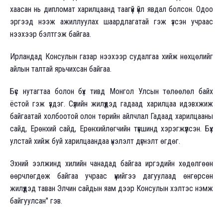
хаасан нь дипломат харилцаанд таагүй үйл явдал болсон. Одоо
эргээд нээж ажиллуулах шаардлагатай гэж үзсэн учраас
нээхээр бэлтгэж байгаа.
Ирландад Консулын газар нээхээр судалгаа хийж нөхцөлийг
айлын талтай ярьчихсан байгаа.
Бүс нутагтаа болон бүх тивд Монгол Улсын төлөөлөл байх
ёстой гэж үздэг. Сүүлийн жилүүдэд гадаад харилцаа идэвхжиж
байгаатай холбоотой олон төрийн айлчлал Гадаад харилцааны
сайд, Ерөнхий сайд, Ерөнхийлөгчийн түвшинд хэрэгжүүлсэн. Бүх
улстай хийж буй харилцаандаа үнэлэлт дүгнэлт өгдөг.
Эхний ээлжинд хилийн чанадад байгаа иргэдийн хөдөлгөөн
өөрчлөгдөж байгаа учраас үүнийгээ дагуулаад өнгөрсөн
жилүүдэд таван Элчин сайдын яам дээр Консулын хэлтэс нэмж
байгуулсан" гэв.