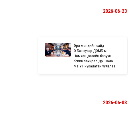
2026-06-23
Эрүүл мэндийн сайд
Э.Батшугар ДЭМБ-ын
Номхон далайн баруун
бүсийн захирал Др. Саиа
Ма’У Пиукалатай уулзлаа
2026-06-08