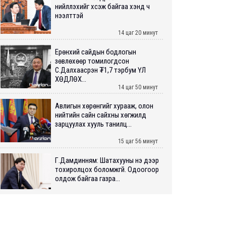
нийлүүлэхийг хүсэж байгаа хэнд ч
нээлттэй
14 цаг 20 минут
Ерөнхий сайдын бодлогын
зөвлөхөөр томилогдсон
С.Далхаасүрэн ₮1,7 тэрбум ҮЛ
ХӨДЛӨХ...
14 цаг 50 минут
Авлигын хөрөнгийг хурааж, олон
нийтийн сайн сайхны хөгжилд
зарцуулах хууль танилц...
15 цаг 56 минут
Г.Дамдинням: Шатахууны үнэ дээр
тохиролцох боломжгүй. Одоогоор
олдож байгаа газра...
16 цаг 7 минут
Э.Батшугар: Монгол Улс нэг эх
үүсвэрээс буюу өндөр чанартай