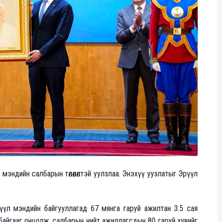
мэндийн салбарын төлөөлөлтэй уулзлаа. Энэхүү уузлатыг Эрүүл
үл мэндийн байгууллагад 67 мянга гаруй ажилтан 3.5 сая
байгааг онцолж, салбарын нийт ажиллагсдын 80 гаруй хувийг