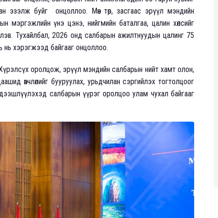
ан эзэлж буйг онцоллоо. Мөн төр, засгаас эрүүл мэндийн
ын мэргэжлийн үнэ цэнэ, нийгмийн баталгаа, цалин хөлсийг
лэв. Тухайлбал, 2026 онд салбарын ажилтнуудын цалинг 75
ь нь хэрэгжээд байгааг онцоллоо.
 Хүрэлсүх оролцож, эрүүл мэндийн салбарын нийт хамт олон,
аашид өвчлөлийг бууруулах, урьдчилан сэргийлэх тогтолцоог
дээшлүүлэхэд салбарын үүрэг оролцоо улам чухал байгааг