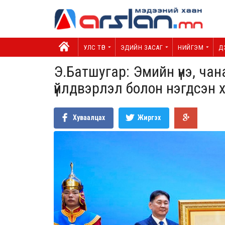
УЛС ТӨР
ЭДИЙН ЗАСАГ
НИЙГЭМ
Д
Э.Батшугар: Эмийн үнэ, ча
үйлдвэрлэл болон нэгдсэн
Хуваалцах
Жиргэх