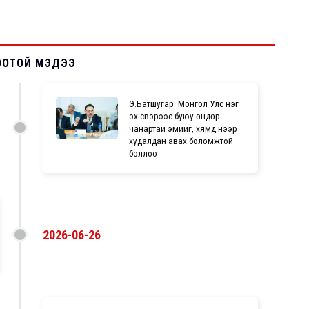
ООТОЙ МЭДЭЭ
Э.Батшугар: Монгол Улс нэг
эх үүсвэрээс буюу өндөр
чанартай эмийг, хямд үнээр
худалдан авах боломжтой
боллоо
2026-06-26