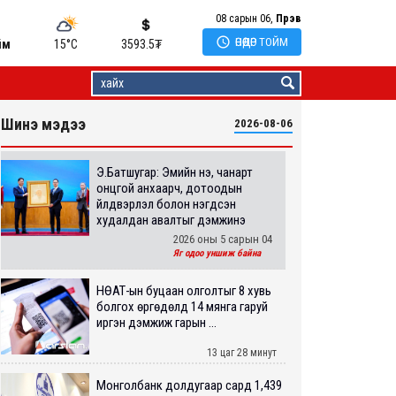
08 сарын 06,
Пүрэв

ӨНӨӨДӨР ТОЙМ
йм
15°C
3593.5
₮
Шинэ мэдээ
2026-08-06
Э.Батшугар: Эмийн үнэ, чанарт
онцгой анхаарч, дотоодын
үйлдвэрлэл болон нэгдсэн
худалдан авалтыг дэмжинэ
2026 оны 5 сарын 04
Яг одоо уншиж байна
НӨАТ-ын буцаан олголтыг 8 хувь
болгох өргөдөлд 14 мянга гаруй
иргэн дэмжиж гарын ...
13 цаг 28 минут
Монголбанк долдугаар сард 1,439