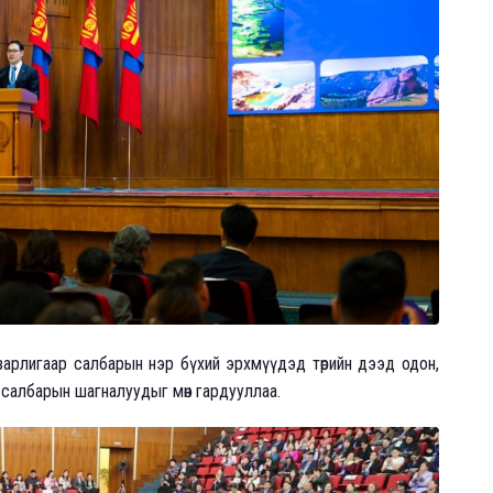
зарлигаар салбарын нэр бүхий эрхмүүдэд төрийн дээд одон,
салбарын шагналуудыг мөн гардууллаа.