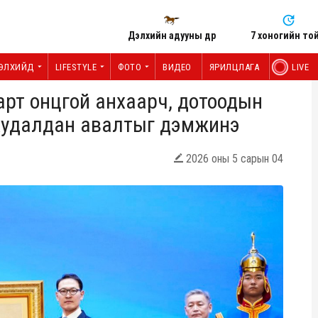
Дэлхийн адууны өдөр
7 хоногийн то
ЭЛХИЙД
LIFESTYLE
ФОТО
ВИДЕО
ЯРИЛЦЛАГА
LIVE
нарт онцгой анхаарч, дотоодын
 худалдан авалтыг дэмжинэ
2026 оны 5 сарын 04
