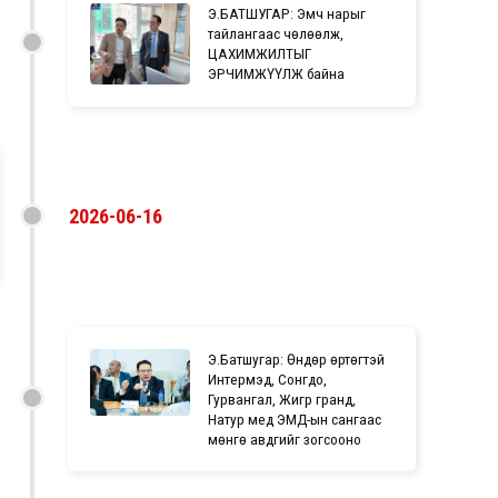
Э.БАТШУГАР: Эмч нарыг
тайлангаас чөлөөлж,
ЦАХИМЖИЛТЫГ
ЭРЧИМЖҮҮЛЖ байна
2026-06-16
Э.Батшугар: Өндөр өртөгтэй
Интeрмэд, Сонгдо,
Гурвангал, Жигүүр гранд,
Натур мeд ЭМД-ын сангаас
мөнгө авдгийг зогсооно