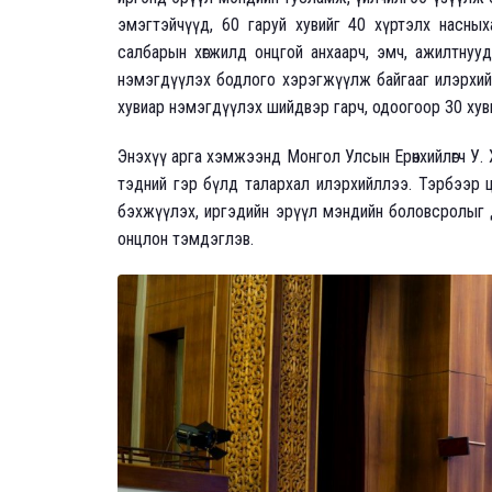
эмэгтэйчүүд, 60 гаруй хувийг 40 хүртэлх насных
салбарын хөгжилд онцгой анхаарч, эмч, ажилтнууд
нэмэгдүүлэх бодлого хэрэгжүүлж байгааг илэрхий
хувиар нэмэгдүүлэх шийдвэр гарч, одоогоор 30 хув
Энэхүү арга хэмжээнд Монгол Улсын Ерөнхийлөгч У.
тэдний гэр бүлд талархал илэрхийллээ. Тэрбээр ц
бэхжүүлэх, иргэдийн эрүүл мэндийн боловсролыг 
онцлон тэмдэглэв.