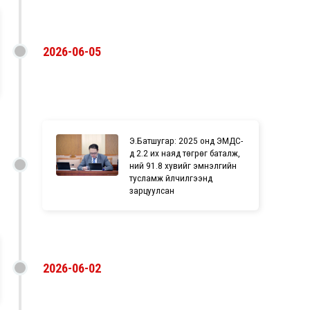
2026-06-05
Э.Батшугар: 2025 онд ЭМДС-
д 2.2 их наяд төгрөг баталж,
үүний 91.8 хувийг эмнэлгийн
тусламж үйлчилгээнд
зарцуулсан
2026-06-02