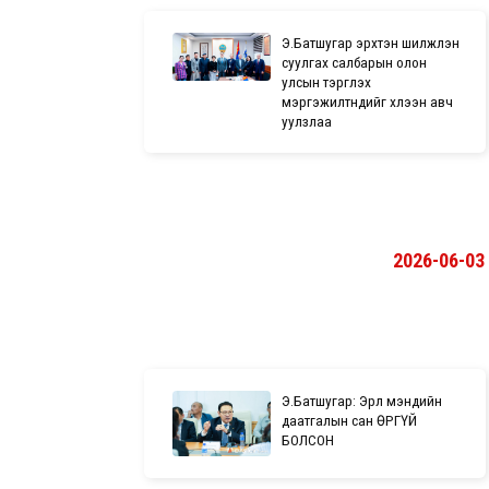
Э.Батшугар эрхтэн шилжүүлэн
суулгах салбарын олон
улсын тэргүүлэх
мэргэжилтнүүдийг хүлээн авч
уулзлаа
2026-06-03
Э.Батшугар: Эрүүл мэндийн
даатгалын сан ӨРГҮЙ
БОЛСОН