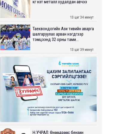
кг үнэт металл худалдан авчээ
13 цаг 34 минут
Таеквондогийн Ази тивийн аварга
шалгаруулах арван нэгдүгээр
тэмцээнд 32 орны тами...
13 цаг 39 минут
Н.УЧРАЛ: Өнөөдрөөс бензин