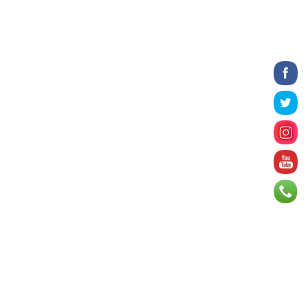
эмийг, хямд үнээр худ...
16 цаг 12 минут
З.Мэндсайхан: Есдүгээр сард 2027
оны төсвийн төсөлтэй хамт 2026
оны төсвийн тодот...
16 цаг 31 минут
АИ-92 автобензин 11 хоног, дизель
түлш 18 хоногийн НӨӨЦТЭЙ БАЙНА
17 цаг 14 минут
Тэгш, сондгойгоор зааглан
шатахуун олгосноор өдрийн
ачаалал ХОЁР ДАХИН БУУРСАН
17 цаг 29 минут
“Morningstar“ Алтай таван богдоос
тоглолтоо шууд цахимаар
толилуулна