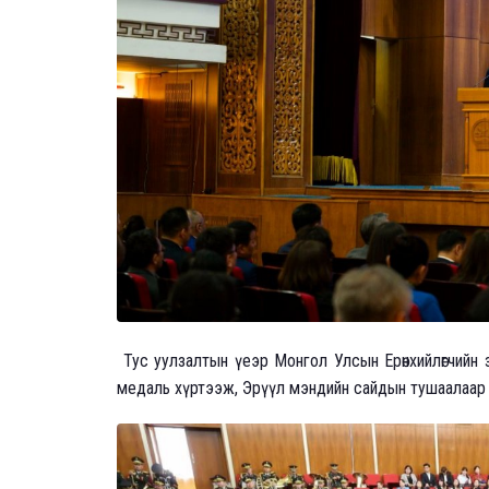
Тус уулзалтын үеэр Монгол Улсын Ерөнхийлөгчийн 
медаль хүртээж, Эрүүл мэндийн сайдын тушаалаар 