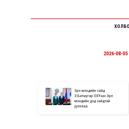
ХОЛБ
2026-08-05
Эрүүл мэндийн сайд
Э.Батшугар ОХУ-ын Эрүүл
мэндийн дэд сайдтай
уулзлаа