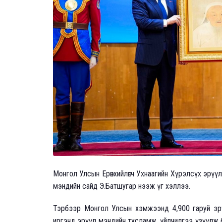
Монгол Улсын Ерөнхийлөгч Ухнаагийн Хүрэлсүх эрүүл 
мэндийн сайд Э.Батшугар нээж үг хэллээ.
Тэрбээр Монгол Улсын хэмжээнд 4,900 гаруй эрү
иргэнд эрүүл мэндийн тусламж, үйлчилгээ үзүүлж 