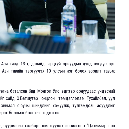
Ази тивд 13-т, далайд гарцгүй орнуудын дунд нэгдүгээрт
Ази тивийн тэргүүлэх 10 улсын нэг болох зорилт тавьж
ратегиа баталсан бөгөөд Монгол Улс эдгээр орнуудаас үндэсний
атайг сайд Э.Батшугар онцлон тэмдэглэлээ. Тухайлбал, уул
 хиймэл оюуны шийдлийг хөгжүүлж, тулгамдсан асуудлыг
гарах боломж болохыг тодотгов.
гдөлд суурилсан хэлбэрт шилжүүлэх зорилгоор “Цахимаар нэн