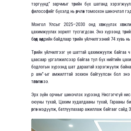
тэргүүнд” зарчмыг төрийн бүх шатанд хэрэгжүүлж
философийг бүхэлд нь өөрчлөх томоохон шинэчлэл гэ
Монгол Улсыг 2025–2030 онд хөгжүүлэх хөгжлийн 
цахимжуулах зорилт тусгагдсан. Энэ хүрээнд төри
бөгөөд өнөөдрийн байдлаар төрийн үйлчилгээний 74 хувь 
Төрийн үйлчилгээг үе шаттай цахимжуулж байгаа ч
цаасаар үргэлжилсээр байгаа тул бүх нийтийн цах
бодлогын хүрээнд шат дараатай хэрэгжүүлж байна. 
р аян”-ыг амжилттай зохион байгуулсан бол энэ 
төлөвлөжээ.
Эрх зүйн орчныг шинэчлэх хүрээнд Нисгэгчгүй нисэх 
оюуны тухай, Цахим худалдааны тухай, Гарааны би
өргөн мэдүүлж, батлуулахаар ажиллаж байгааг сайд