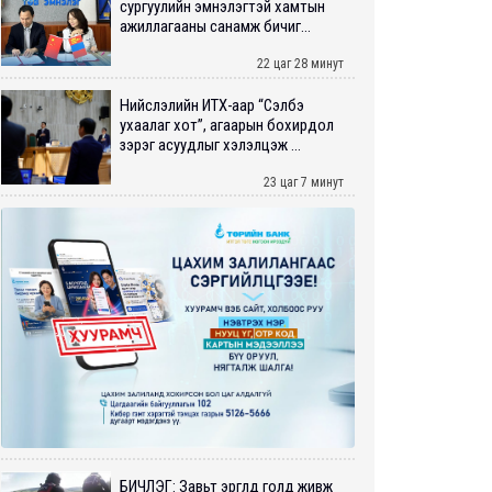
сургуулийн эмнэлэгтэй хамтын
ажиллагааны санамж бичиг...
22 цаг 28 минут
Нийслэлийн ИТХ-аар “Сэлбэ
ухаалаг хот”, агаарын бохирдол
зэрэг асуудлыг хэлэлцэж ...
23 цаг 7 минут
БИЧЛЭГ: Завьт эргүүлүүд голд живж