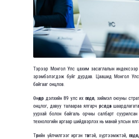
Тэрээр Монгол Улс цахим засаглалын индексээр 
эрэмбэлэгдэж буйг дурдав. Цаашид Монгол Улс 
байгааг онцлов.
Өнөөдөр дэлхийн 89 улс их өгөгдөл, хиймэл оюуны ст
онцлог, давуу талаараа ялгарч өрсөлдөх шаардлаг
уурхай болон байгаль орчны салбарт суурилсан
технологийн аргаар шийдвэрлэх нь манай улсын ял
Төрийн үйлчилгээг иргэн төвтэй, хүртээмжтэй, өгө