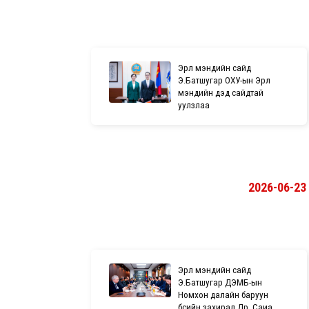
Эрүүл мэндийн сайд
Э.Батшугар ОХУ-ын Эрүүл
мэндийн дэд сайдтай
уулзлаа
2026-06-23
Эрүүл мэндийн сайд
Э.Батшугар ДЭМБ-ын
Номхон далайн баруун
бүсийн захирал Др. Саиа