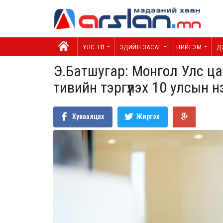
УЛС ТӨР
ЭДИЙН ЗАСАГ
НИЙГЭМ
Д
Э.Батшугар: Монгол Улс ц
тивийн тэргүүлэх 10 улсын 
Хуваалцах
Жиргэх