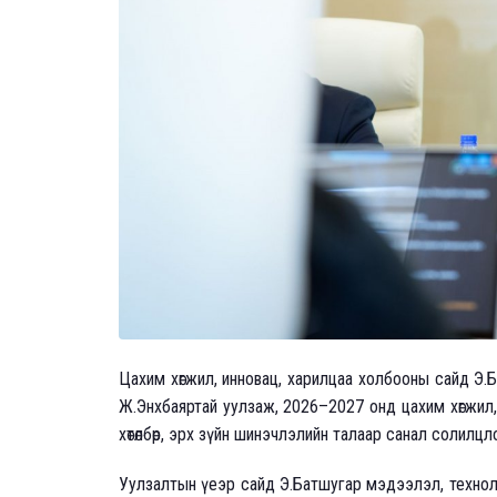
Цахим хөгжил, инновац, харилцаа холбооны сайд Э.Ба
Ж.Энхбаяртай уулзаж, 2026–2027 онд цахим хөгжил
хөтөлбөр, эрх зүйн шинэчлэлийн талаар санал солилцл
Уулзалтын үеэр сайд Э.Батшугар мэдээлэл, технол