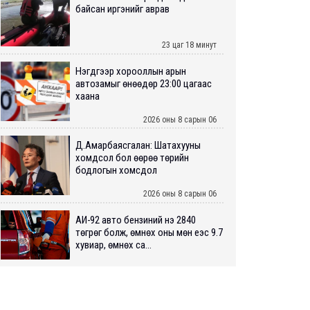
байсан иргэнийг аврав
23 цаг 18 минут
Нэгдүгээр хорооллын арын
автозамыг өнөөдөр 23:00 цагаас
хаана
2026 оны 8 сарын 06
Д.Амарбаясгалан: Шатахууны
хомдсол бол өөрөө төрийн
бодлогын хомсдол
2026 оны 8 сарын 06
АИ-92 авто бензиний үнэ 2840
төгрөг болж, өмнөх оны мөн үеэс 9.7
хувиар, өмнөх са...
2026 оны 8 сарын 06
ШУУРХАЙ: Туул голд 13 настай
хүүхэд живж, эрэн хайх ажиллагаа