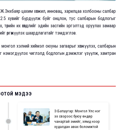
йд Ж.Энхбаяр цахим хөгжил, инновац, харилцаа холбооны салбар
2.5 хувийг бүрдүүлж буйг онцлон, тус салбарын бодлогыг
 төрийн их өгөгдлийг эдийн засгийн эргэлтэд оруулах замаар
лийг өргөжүүлэх шаардлагатайг тэмдэглэв.
, монгол хэлний хиймэл оюуны загварыг хөгжүүлэх, салбарын
авхыг нэмэгдүүлэх чиглэлд бодлогын дэмжлэг үзүүлж, хамтран
ООТОЙ МЭДЭЭ
Э.Батшугар: Монгол Улс нэг
эх үүсвэрээс буюу өндөр
чанартай эмийг, хямд үнээр
худалдан авах боломжтой