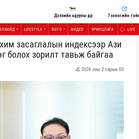
Дэлхийн адууны өдөр
7 хоногийн той
ЭЛХИЙД
LIFESTYLE
ФОТО
ВИДЕО
ЯРИЛЦЛАГА
LIVE
ахим засаглалын индексээр Ази
нэг болох зорилт тавьж байгаа
2026 оны 2 сарын 03
