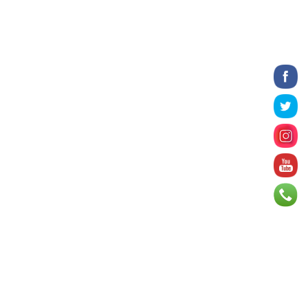
үргэлжилж байна
2026 оны 8 сарын 06
Татварын өртэй шатахуун
импортлогч ААН-үүдийн дансыг
битүүмжлэхгүй
2026 оны 8 сарын 06
Нийслэлийн цэцэрлэгийн цахим
бүртгэл энэ сарын 10-нд эхэлнэ
2026 оны 8 сарын 06
Өнөр хороолол болон
Баянхошууны авто замын барилгын
ажлын нийт гүйцэтгэл 74.5 хув...
2026 оны 8 сарын 06
Монгол-Алтай, Хөвсгөлийн
уулархаг нутаг, Дорнод-
Дарьгангын тал нутгаар дуу