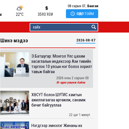
08 сарын 07,
Баасан

ӨНӨӨДӨР ТОЙМ
м
22°C
3593.93
₮
Шинэ мэдээ
2026-08-07
Э.Батшугар: Монгол Улс цахим
засаглалын индексээр Ази тивийн
тэргүүлэх 10 улсын нэг болох зорилт
тавьж байгаа
2026 оны 2 сарын 03
Яг одоо уншиж байна
ХӨСҮТ болон ШУТИС хамтын
ажиллагаагаа өргөжүүлж, санамж
бичиг байгууллаа
22 цаг 1 минут
Нэгдүгээр эмнэлэг Жинаны их