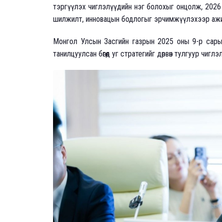
тэргүүлэх чиглэлүүдийн нэг болохыг онцолж, 2026 
шилжилт, инновацын бодлогыг эрчимжүүлэхээр ажи
Монгол Улсын Засгийн газрын 2025 оны 9-р сарын 
танилцуулсан бөгөөд уг стратегийг дөрвөн тулгуур чи