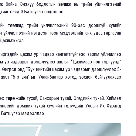
 байна. Энэхүү бодлогын зөвлөмж нь төрийн үйлчилгээний
дгийг сайд Э.Батшугар онцоллоо.
төлөвлөгөөнд төрийн үйлчилгээний 90-ээс доошгүй хувийг
йн үйлчилгээний нэгдсэн тоон мэдээллийг анх удаа гаргасан
нь цахимжжээ.
 иргэдийн цахим ур чадвар хангалтгүйгээс зарим үйлчилгээ
им ур чадварыг дээшлүүлэх ажлыг “Цахимаар нэн тэргүүнд”
Өнгөрсөн онд “Бүх нийтийн цахим ур чадварыг дээшлүүлэх 5-
жил “6-р аян”-ыг Улаанбаатар хотод зохион байгуулахаар
төхөөрөмжийн тухай, Сансарын тухай, Өгөгдлийн тухай, Хиймэл
знесийг дэмжих тухай хуулийн төслүүдийг Улсын Их Хуралд
 Э.Батшугар мэдээллээ.