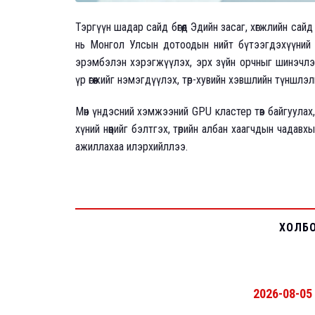
Тэргүүн шадар сайд бөгөөд Эдийн засаг, хөгжлийн са
нь Монгол Улсын дотоодын нийт бүтээгдэхүүний 
эрэмбэлэн хэрэгжүүлэх, эрх зүйн орчныг шинэчлэх,
үр өгөөжийг нэмэгдүүлэх, төр-хувийн хэвшлийн түншлэ
Мөн үндэсний хэмжээний GPU кластер төв байгуулах
хүний нөөцийг бэлтгэх, төрийн албан хаагчдын чад
ажиллахаа илэрхийллээ.
ХОЛБ
2026-08-05