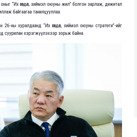
оныг “Их өгөгдөл, хиймэл оюуны жил” болгон зарлаж, дижитал
ллаж байгаагаа танилцууллаа.
26-ны хуралдаанд “Их өгөгдөл, хиймэл оюуны стратеги”-ийг
глэлд суурилан хэрэгжүүлэхээр зорьж байна.