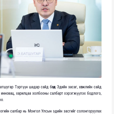
тшугар Тэргүүн шадар сайд бөгөөд Эдийн засаг, хөгжлийн сайд
, инновац, харилцаа холбооны салбарт хэрэгжүүлэх бодлого,
оо.
огийн салбар нь Монгол Улсын эдийн засгийг солонгоруулах