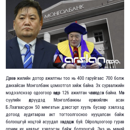
Дөрвөн жилийн дотор ажилтны тоо нь 400 гаруйгаас 700 болж
данхайсан Монголбанк цомхотгол хийж байна. Эх сурвалжийн
мэдээлснээр одоогоор өнөөдөр 126 ажилтан чөлөөлөгдсөн байна. Мөн
сүүлийн өдрүүдэд Монголбанкны ерөнхийлөгч асан
Б.Лхагвасүрэн 50 мянгатын дэвсгэрт хууль бусаар хэвлээд
дотоод аудитаараа акт тогтоолгосноо нууцалсан байж
болзошгүй ноцтой асуудал хөндөгдөж буй. Ойролцоогоор гурав
орчим их наядыг хэвлэсэн байж болзошгүй. Энэ нь манай