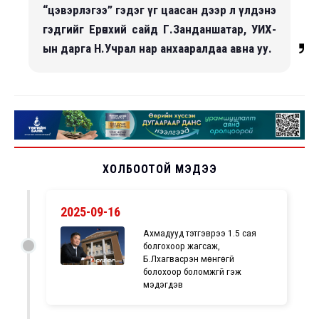
“цэвэрлэгээ” гэдэг үг цаасан дээр л үлдэнэ
гэдгийг Ерөнхий сайд Г.Занданшатар, УИХ-
ын дарга Н.Учрал нар анхааралдаа авна уу.
ХОЛБООТОЙ МЭДЭЭ
2025-09-16
Ахмадууд тэтгэврээ 1.5 сая
болгохоор жагсаж,
Б.Лхагвасүрэн мөнгөгүй
болохоор боломжгүй гэж
мэдэгдэв