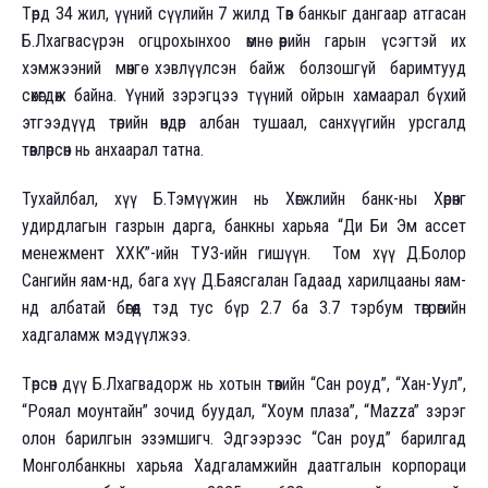
Төрд 34 жил, үүний сүүлийн 7 жилд Төв банкыг дангаар атгасан
Б.Лхагвасүрэн огцрохынхоо өмнө өөрийн гарын үсэгтэй их
хэмжээний мөнгө хэвлүүлсэн байж болзошгүй баримтууд
сөхөгдөж байна. Үүний зэрэгцээ түүний ойрын хамаарал бүхий
этгээдүүд төрийн өндөр албан тушаал, санхүүгийн урсгалд
төвлөрсөн нь анхаарал татна.
Тухайлбал, хүү Б.Тэмүүжин нь Хөгжлийн банк-ны Хөрөнгө
удирдлагын газрын дарга, банкны харьяа “Ди Би Эм ассет
менежмент ХХК”-ийн ТУЗ-ийн гишүүн. Том хүү Д.Болор
Сангийн яам-нд, бага хүү Д.Баясгалан Гадаад харилцааны яам-
нд албатай бөгөөд тэд тус бүр 2.7 ба 3.7 тэрбум төгрөгийн
хадгаламж мэдүүлжээ.
Төрсөн дүү Б.Лхагвадорж нь хотын төвийн “Сан роуд”, “Хан-Уул”,
“Рояал моунтайн” зочид буудал, “Хоум плаза”, “Mazza” зэрэг
олон барилгын эзэмшигч. Эдгээрээс “Сан роуд” барилгад
Монголбанкны харьяа Хадгаламжийн даатгалын корпораци