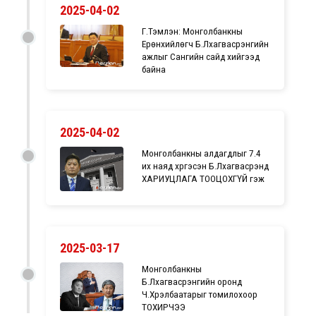
2025-04-02
Г.Тэмүүлэн: Монголбанкны
Ерөнхийлөгч Б.Лхагвасүрэнгийн
ажлыг Сангийн сайд хийгээд
байна
2025-04-02
Монголбанкны алдагдлыг 7.4
их наяд хүргэсэн Б.Лхагвасүрэнд
ХАРИУЦЛАГА ТООЦОХГҮЙ гэж үү
2025-03-17
Монголбанкны
Б.Лхагвасүрэнгийн оронд
Ч.Хүрэлбаатарыг томилохоор
ТОХИРЧЭЭ