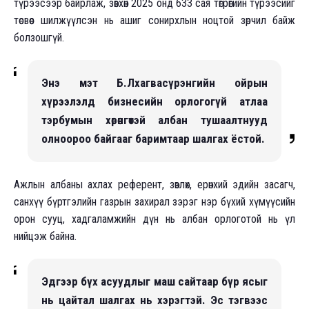
түрээсээр байрлаж, зөвхөн 2025 онд 633 сая төгрөгийн түрээсийг
төсвөөс шилжүүлсэн нь ашиг сонирхлын ноцтой зөрчил байж
болзошгүй.
Энэ мэт Б.Лхагвасүрэнгийн ойрын
хүрээлэлд бизнесийн орлогогүй атлаа
тэрбумын хөрөнгөтэй албан тушаалтнууд
олноороо байгааг баримтаар шалгах ёстой.
Ажлын албаны ахлах референт, зөвлөх, ерөнхий эдийн засагч,
санхүү бүртгэлийн газрын захирал зэрэг нэр бүхий хүмүүсийн
орон сууц, хадгаламжийн дүн нь албан орлоготой нь үл
нийцэж байна.
Эдгээр бүх асуудлыг маш сайтаар бүр ясыг
нь цайтал шалгах нь хэрэгтэй. Эс тэгвээс