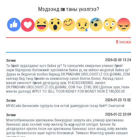
Мэдээнд өгөх таны үнэлгээ?
0
ЭМОЖИ
2026-02-03 13:24
Зочин
Та бөөрийг худалдахыг хүсч байна уу? Та санхүүгийн хямралын улмаас бөөрийг
зарж борлуулах боломжийг эрэлхийлж байна уу, юу хийхээ мэдэхгүй байна уу?
Дараа нь бидэнтэй холбоо бариад DR.PRADHAN.UROLOGIST.LT.COL@GMAIL.COM
хаягаар бид танд бөөрнийх нь хэмжээгээр санал болгох болно. Яагаад гэвэл
манай эмнэлэгт бөөрний дутагдалд орж, 91424323800802. имэйл:
DR.PRADHAN.UROLOGIST.LT.COL@GMAIL.COM Yнэ: $780, 000 (Долоон зуун, Наян
мянган доллар) APPLY TO SELL YOUR KIDNEY FOR MONEY NOW $ 780,000.00
2026-01-23 15:02
Зочин
МУИС-ийн Бизнесийн сургууль гэж естой дампуурсан газар бий!!! Онигоотой
2026-01-22 20:09
Зочин
Монголбанкныхан арилжааны банкуудаас хахууль авч, улмаар арилжааны
банкнаас авах зээлийг хоёр жилээр ба өндөр хүүтэй олгодог. Бизнес ба
үйлдвэрлэл эрхлэх гэсэн хүн арилжааны банкнаас зээл аваад, хоёр жилийн
дотор бизнесээсээ ашиг хүртэх боломжгүй. Тиймээс Монголд хувийн хэвшил