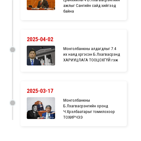
ажлыг Сангийн сайд хийгээд
байна
2025-04-02
Монголбанкны алдагдлыг 7.4
их наяд хүргэсэн Б.Лхагвасүрэнд
ХАРИУЦЛАГА ТООЦОХГҮЙ гэж үү
2025-03-17
Монголбанкны
Б.Лхагвасүрэнгийн оронд
Ч.Хүрэлбаатарыг томилохоор
ТОХИРЧЭЭ