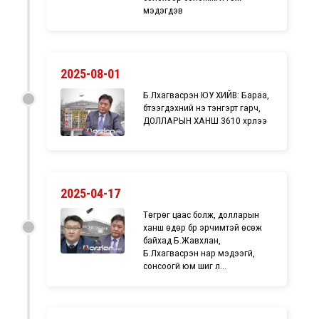
мэдэгдэв
2025-08-01
Б.Лхагвасүрэн ЮУ ХИЙВ: Бараа,
бүтээгдэхүүний үнэ тэнгэрт гарч,
ДОЛЛАРЫН ХАНШ 3610 хүрлээ
2025-04-17
Төгрөг цаас болж, долларын
ханш өдөр бүр эрчимтэй өсөж
байхад Б.Жавхлан,
Б.Лхагвасүрэн нар мэдээгүй,
сонсоогүй юм шиг л...