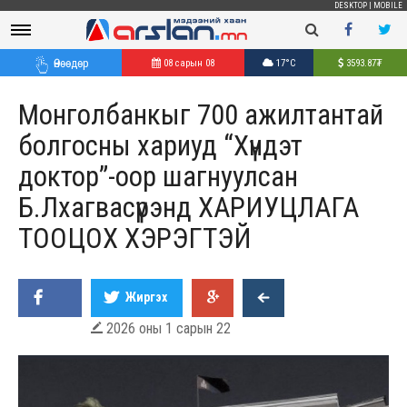
DESKTOP
|
MOBILE
Өнөөдөр
08 сарын 08
17°C
3593.87
₮
Монголбанкыг 700 ажилтантай
болгосны хариуд “Хүндэт
доктор”-оор шагнуулсан
Б.Лхагвасүрэнд ХАРИУЦЛАГА
ТООЦОХ ХЭРЭГТЭЙ
Жиргэх
2026 оны 1 сарын 22
