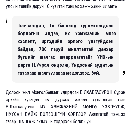
улсын төсвийн даруй 10 хувьтай тэнцэх хэмжээний их мөнгө.
Товчхондоо, Төв банканд хуримтлагдсан
бодлогын алдаа, их хэмжээний мөнгө
хэвлэлт, иргэдийн орлого үнэгүйдсэн
байдал, 700 гаруй ажилтантай данхар
бүтцийг шалгах шаардлагатайг УИХ-ын
дарга Н.Учрал онцолж, Үндэсний аудитын
газараар шалгуулахаа мэдэгдээд буй.
Долоон жил Монголбанкыг удирдсан Б.ЛХАВГАСҮРЭН бүрэн
эрхийн хугацаа нь дуусаж ажлаа хүлээлгэн өгсөн.
Б.Лхагвасүрэнг ИХ ХЭМЖЭЭНИЙ МӨНГӨ ХЭВЛҮҮЛЖ,
НУУСАН БАЙЖ БОЛЗОШГҮЙ ХЭРГЭЭР Авлигатай тэмцэх
газар ШАЛГАЖ эхлэх нь тодорхой болж буй.