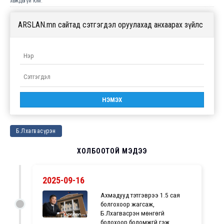
хөгждөггүй юм.
ARSLAN.mn сайтад сэтгэгдэл оруулахад анхаарах зүйлс
Б.Лхагвасүрэн
ХОЛБООТОЙ МЭДЭЭ
2025-09-16
Ахмадууд тэтгэврээ 1.5 сая
болгохоор жагсаж,
Б.Лхагвасүрэн мөнгөгүй
болохоор боломжгүй гэж