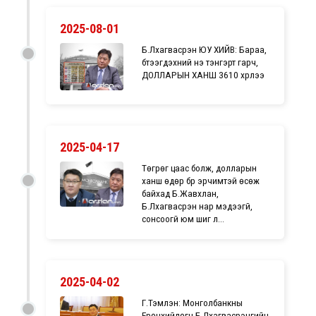
2025-08-01
Б.Лхагвасүрэн ЮУ ХИЙВ: Бараа,
бүтээгдэхүүний үнэ тэнгэрт гарч,
ДОЛЛАРЫН ХАНШ 3610 хүрлээ
2025-04-17
Төгрөг цаас болж, долларын
ханш өдөр бүр эрчимтэй өсөж
байхад Б.Жавхлан,
Б.Лхагвасүрэн нар мэдээгүй,
сонсоогүй юм шиг л...
2025-04-02
Г.Тэмүүлэн: Монголбанкны
Ерөнхийлөгч Б.Лхагвасүрэнгийн