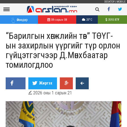
DESKTOP
|
MOBILE
Өнөөдөр
08 сарын 08
20°C
3593.87
₮
“Барилгын хөгжлийн төв” ТӨҮГ-
ын захирлын үүргийг түр орлон
гүйцэтгэгчээр Д.Мөнхбаатар
томилогдлоо
Жиргэх
2026 оны 1 сарын 21
