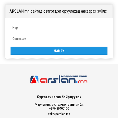
ARSLAN.mn сайтад сэтгэгдэл оруулахад анхаарах зүйлс
Сурталчилгаа байрлуулах
Маркетинг, сурталчилгааны алба:
+976 89400100
enkh@arslan.mn