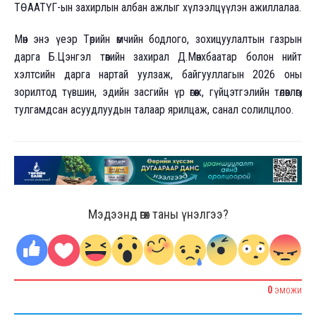
ТӨААТҮГ-ын захирлын албан ажлыг хүлээлцүүлэн ажиллалаа.
Мөн энэ үеэр Төрийн өмчийн бодлого, зохицуулалтын газрын
дарга Б.Цэнгэл төвийн захирал Д.Мөнхбаатар болон нийт
хэлтсийн дарга нартай уулзаж, байгууллагын 2026 оны
зорилтод түвшин, эдийн засгийн үр өгөөж, гүйцэтгэлийн төлөвлөгөө,
тулгамдсан асуудлуудын талаар ярилцаж, санал солилцлоо.
Мэдээнд өгөх таны үнэлгээ?
0
ЭМОЖИ