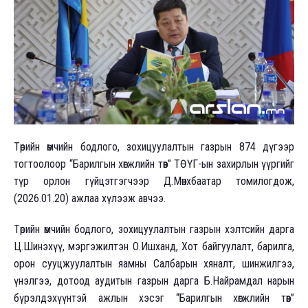
Төрийн өмчийн бодлого, зохицуулалтын газрын 874 дүгээр
тогтоолоор “Барилгын хөгжлийн төв” ТӨҮГ-ын захирлын үүргийг
түр орлон гүйцэтгэгчээр Д.Мөнхбаатар томилогдож,
(2026.01.20) ажлаа хүлээж авчээ.
Төрийн өмчийн бодлого, зохицуулалтын газрын хэлтсийн дарга
Ц.Шинэхүү, мэргэжилтэн О.Ишханд, Хот байгуулалт, барилга,
орон сууцжуулалтын яамны Салбарын хяналт, шинжилгээ,
үнэлгээ, дотоод аудитын газрын дарга Б.Найрамдал нарын
бүрэлдэхүүнтэй ажлын хэсэг “Барилгын хөгжлийн төв”