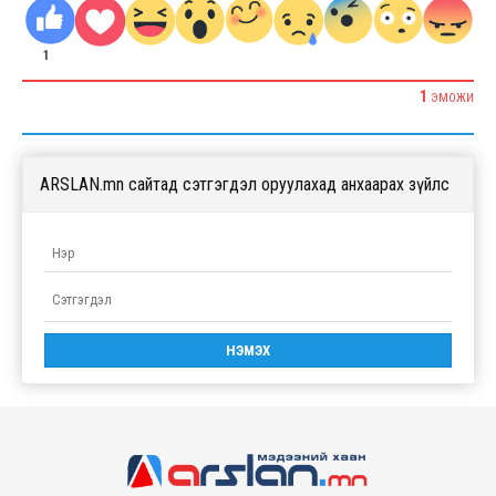
1
1
ЭМОЖИ
ARSLAN.mn сайтад сэтгэгдэл оруулахад анхаарах зүйлс