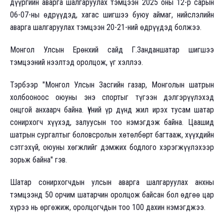
дүүргийн аварга шалгаруулах тэмцээн 2025 оны 12-р сарын
06-07-ны өдрүүдэд, хагас шигшээ буюу аймаг, нийслэлийн
аварга шалгаруулах тэмцээн 20-21-ний өдрүүдэд болжээ.
Монгол Улсын Ерөнхий сайд Г.Занданшатар шигшээ
тэмцээний нээлтэд оролцож, үг хэллээ.
Тэрбээр "Монгол Улсын Засгийн газар, Монголын шатрын
холбооноос оюуны энэ спортыг түгээн дэлгэрүүлэхэд
онцгой анхаарч байна. Үүний үр дүнд жил ирэх тусам шатар
сонирхогч хүүхэд, залуусын тоо нэмэгдэж байна. Цаашид
шатрын сургалтыг боловсролын хөтөлбөрт багтааж, хүүхдийн
сэтгэхүй, оюуны хөгжлийг дэмжих бодлого хэрэгжүүлэхээр
зорьж байна" гэв.
Шатар сонирхогчдын улсын аварга шалгаруулах анхны
тэмцээнд 50 орчим шатарчин оролцож байсан бол өдгөө цар
хүрээ нь өргөжиж, оролцогчдын тоо 100 дахин нэмэгджээ.