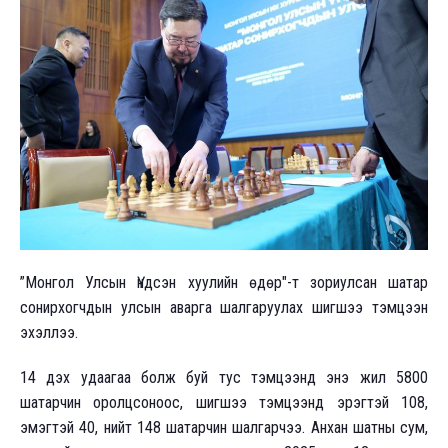
”Монгол Улсын Үндсэн хуулийн өдөр"-т зориулсан шатар
сонирхогчдын улсын аварга шалгаруулах шигшээ тэмцээн
эхэллээ.
14 дэх удаагаа болж буй тус тэмцээнд энэ жил 5800
шатарчин оролцсоноос, шигшээ тэмцээнд эрэгтэй 108,
эмэгтэй 40, нийт 148 шатарчин шалгарчээ. Анхан шатны сум,