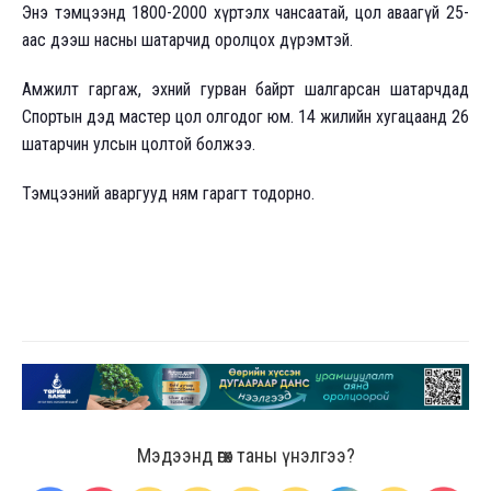
Энэ тэмцээнд 1800-2000 хүртэлх чансаатай, цол аваагүй 25-
аас дээш насны шатарчид оролцох дүрэмтэй.
Амжилт гаргаж, эхний гурван байрт шалгарсан шатарчдад
Спортын дэд мастер цол олгодог юм. 14 жилийн хугацаанд 26
шатарчин улсын цолтой болжээ.
Тэмцээний аваргууд ням гарагт тодорно.
Мэдээнд өгөх таны үнэлгээ?