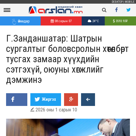
DESKTOP
|
MOBILE
Өнөөдөр
08 сарын 07
24°C
3593.93
₮
Г.Занданшатар: Шатрын
сургалтыг боловсролын хөтөлбөрт
тусгах замаар хүүхдийн
сэтгэхүй, оюуны хөгжлийг
дэмжинэ
Жиргэх
2026 оны 1 сарын 10
