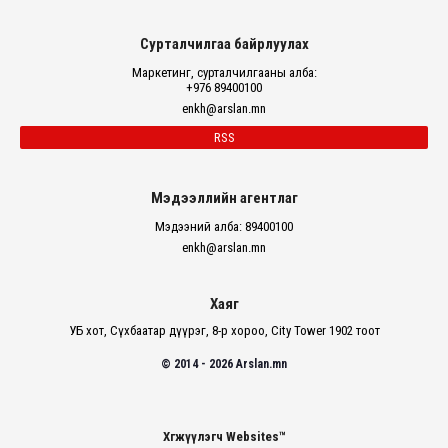
Сурталчилгаа байрлуулах
Маркетинг, сурталчилгааны алба:
+976 89400100
enkh@arslan.mn
RSS
Мэдээллийн агентлаг
Мэдээний алба: 89400100
enkh@arslan.mn
Хаяг
УБ хот, Сүхбаатар дүүрэг, 8-р хороо, City Tower 1902 тоот
© 2014 - 2026 Arslan.mn
Хөгжүүлэгч Websites™