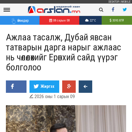
DESKTOP
|
MOBILE
Өнөөдөр
08 сарын 08
22°C
3593.87
₮
Ажлаа тасалж, Дубай явсан
татварын дарга нарыг ажлаас
нь чөлөөлөхийг Ерөнхий сайд үүрэг
болголоо
Жиргэх
2026 оны 1 сарын 09
