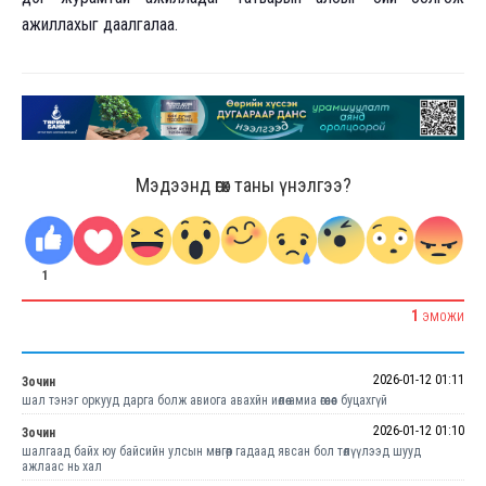
ажиллахыг даалгалаа.
Мэдээнд өгөх таны үнэлгээ?
1
1
ЭМОЖИ
2026-01-12 01:11
Зочин
шал тэнэг оркууд дарга болж авиога авахйн иөлөө амиа өгөаөөс буцахгүй
2026-01-12 01:10
Зочин
шалгаад байх юу байсийн улсын мөнгөөр гадаад явсан бол төлүүлээд шууд
ажлаас нь хал