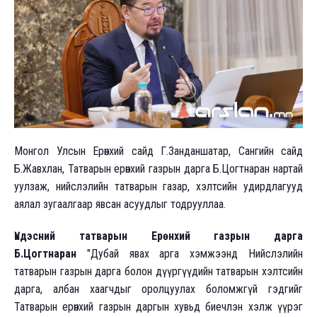
Монгол Улсын Ерөнхий сайд Г.Занданшатар, Сангийн сайд
Б.Жавхлан, Татварын ерөнхий газрын дарга Б.Цогтнаран нартай
уулзаж, нийслэлийн татварын газар, хэлтсийн удирдлагууд
аялал зугаалгаар явсан асуудлыг тодрууллаа.
Үндэсний татварын Ерөнхий газрын дарга
Б.Цогтнаран
"Дубай явах арга хэмжээнд Нийслэлийн
татварын газрын дарга болон дүүргүүдийн татварын хэлтсийн
дарга, албан хаагчдыг оролцуулах боломжгүй гэдгийг
Татварын ерөнхий газрын даргын хувьд биечлэн хэлж үүрэг