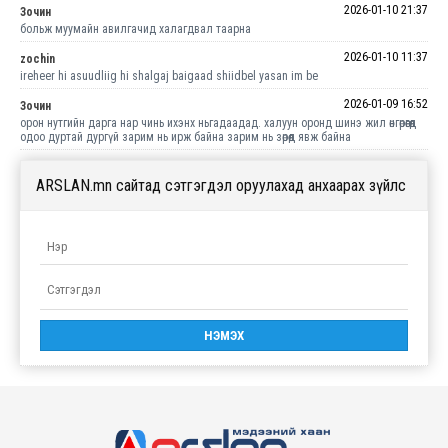
2026-01-10 21:37
Зочин
больж муумайн авилгачид халагдвал таарна
2026-01-10 11:37
zochin
ireheer hi asuudliig hi shalgaj baigaad shiidbel yasan im be
2026-01-09 16:52
Зочин
орон нутгийн дарга нар чинь ихэнх ньгадаадад. халуун оронд шинэ жил өнгөрөөгөөд
одоо дуртай дургүй зарим нь ирж байна зарим нь зөрөөд явж байна
ARSLAN.mn сайтад сэтгэгдэл оруулахад анхаарах зүйлс