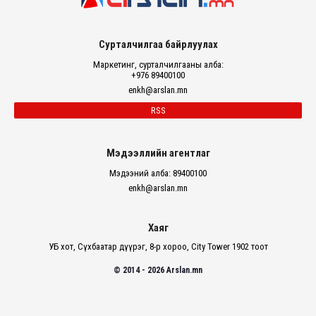
Сурталчилгаа байрлуулах
Маркетинг, сурталчилгааны алба:
+976 89400100
enkh@arslan.mn
RSS
Мэдээллийн агентлаг
Мэдээний алба: 89400100
enkh@arslan.mn
Хаяг
УБ хот, Сүхбаатар дүүрэг, 8-р хороо, City Tower 1902 тоот
© 2014 - 2026 Arslan.mn