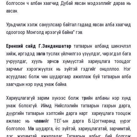
болгосон ч албан хаагчид Дубай явсан мэдээллийг дараа нь
авсан.
Урьдчилж хэлж сануулсаар байтал гадаад явсан алба хаагчид
одоогоор Монголд ирээгүй байна" гэв.
Ерөнхий сайд Г.Занданшатар
татварын албанд шинэчлэл
хийж, иргэдэд зөвлөн туслах үйлчилгээ үзүүлдэг, чирэгдэл бага
учруулдаг, хууль зөрчсөн хүмүүстэй хариуцлага тооцдог
зарчмыг хэрэгжүүлэх нь зүйтэй гэдгийг онцоллоо. Нэг
асуудлаас болж чин шударгаар ажиллаж буй татварын алба
хаагчдын нэр хүнд унаж байна.
Хариуцлагагүй зарим хүнээс болж төрийн албаны нэр хүнд
унаж болохгүй. Иймд Нийслэлийн татварын газрын дарга,
дүүргийн татварын хэлтсийн дарга нарт хариуцлага тооцож
ажлаас нь чөлөөлөхийг ТЕГ-ын дарга Б.Цогтнаранд үүрэг
болголоо. Мөн шударга, ёс зүйтэй, хариуцлагатай, зарчимтай,
дэг журамтай ажилладаг Татварын албыг бий болгож