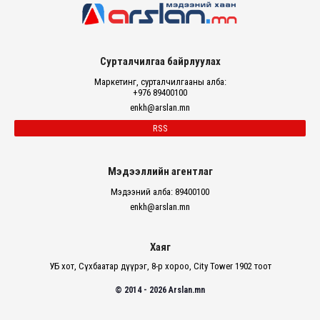
Сурталчилгаа байрлуулах
Маркетинг, сурталчилгааны алба:
+976 89400100
enkh@arslan.mn
RSS
Мэдээллийн агентлаг
Мэдээний алба: 89400100
enkh@arslan.mn
Хаяг
УБ хот, Сүхбаатар дүүрэг, 8-р хороо, City Tower 1902 тоот
© 2014 - 2026 Arslan.mn