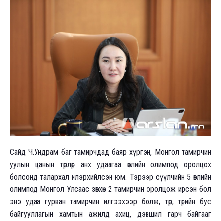
Сайд Ч.Ундрам баг тамирчдад баяр хүргэн, Монгол тамирчин
уулын цанын төрлөөр анх удаагаа өвлийн олимпод оролцох
болсонд талархал илэрхийлсэн юм. Тэрээр сүүлчийн 5 өвлийн
олимпод Монгол Улсаас зөвхөн 2 тамирчин оролцож ирсэн бол
энэ удаа гурван тамирчин илгээхээр болж, төр, төрийн бус
байгууллагын хамтын ажилд ахиц, дэвшил гарч байгааг