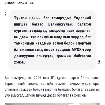
онцлон тэмдэглэв.
Түүнчлэн цанын баг тамирчдыг Үндэсний
шигшээ багаас цалинжуулан, бэлтгэл
сургалт, гадаадад тэмцээнд явах зардлыг
нь дааж, тус олимпын наадмын зардал, баг
тамирчдын наадмын ёслол болон спортын
үйл ажиллагаанд өмсөх хувцсыг МҮОХ-гоор
дамжуулан санхүүжүүлэн, дэмжиж байгаагаа
хэлэв.
Баг тамирчид нь 2026 оны 01 дүгээр сарын 14-нөөс эхлэн
Европ тивийг зорин, дэлхийн цомын тэмцээнүүдэд орж,
олимпын тэмцээн болох газарт нь байрлан, бэлтгэлээ хангаж,
уур амьсгал, цагийн зөрүүнд дасах бэлтгэлээ хийх юм.