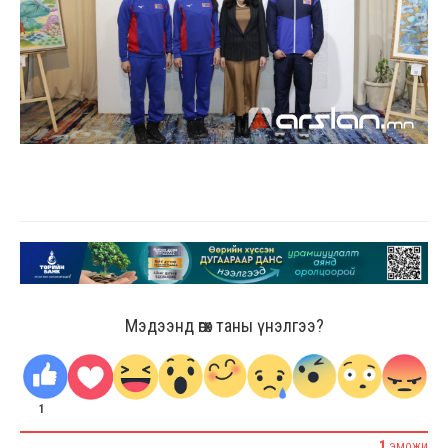
Мэдээнд өгөх таны үнэлгээ?
1
1
ЭМОЖИ