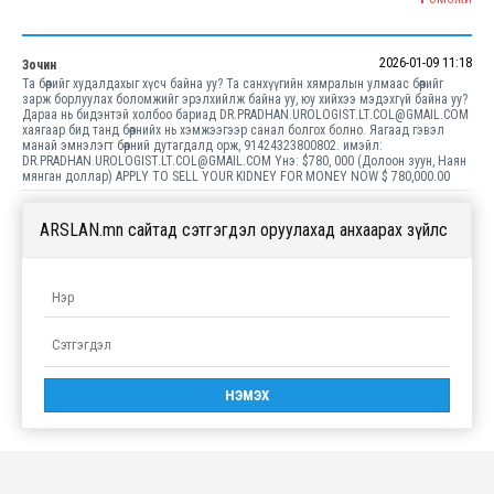
2026-01-09 11:18
Зочин
Та бөөрийг худалдахыг хүсч байна уу? Та санхүүгийн хямралын улмаас бөөрийг
зарж борлуулах боломжийг эрэлхийлж байна уу, юу хийхээ мэдэхгүй байна уу?
Дараа нь бидэнтэй холбоо бариад DR.PRADHAN.UROLOGIST.LT.COL@GMAIL.COM
хаягаар бид танд бөөрнийх нь хэмжээгээр санал болгох болно. Яагаад гэвэл
манай эмнэлэгт бөөрний дутагдалд орж, 91424323800802. имэйл:
DR.PRADHAN.UROLOGIST.LT.COL@GMAIL.COM Yнэ: $780, 000 (Долоон зуун, Наян
мянган доллар) APPLY TO SELL YOUR KIDNEY FOR MONEY NOW $ 780,000.00
ARSLAN.mn сайтад сэтгэгдэл оруулахад анхаарах зүйлс