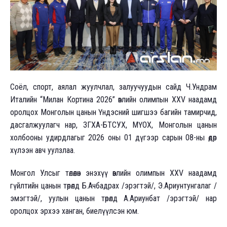
Соёл, спорт, аялал жуулчлал, залуучуудын сайд Ч.Ундрам
Италийн “Милан Кортина 2026” өвлийн олимпын XXV наадамд
оролцох Монголын цанын Үндэсний шигшээ багийн тамирчид,
дасгалжуулагч нар, ЗГХА-БТСУХ, МҮОХ, Монголын цанын
холбооны удирдлагыг 2026 оны 01 дүгээр сарын 08-ны өдөр
хүлээн авч уулзлаа.
Монгол Улсыг төлөөлөн энэхүү өвлийн олимпын XXV наадамд
гүйлтийн цанын төрөлд Б.Ачбадрах /эрэгтэй/, Э.Ариунтунгалаг /
эмэгтэй/, уулын цанын төрөлд А.Ариунбат /эрэгтэй/ нар
оролцох эрхээ ханган, биелүүлсэн юм.