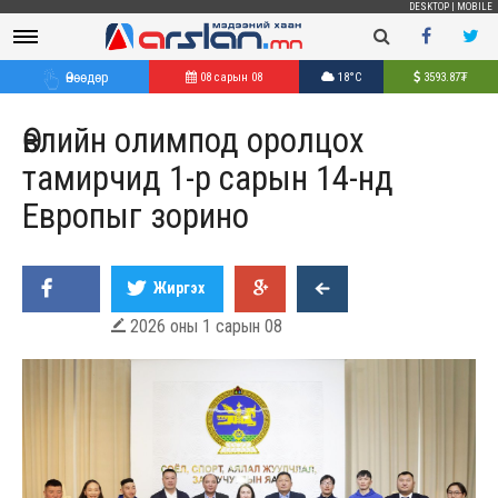
DESKTOP
|
MOBILE
Өнөөдөр
08 сарын 08
18°C
3593.87
₮
Өвлийн олимпод оролцох
тамирчид 1-р сарын 14-нд
Европыг зорино
Жиргэх
2026 оны 1 сарын 08
