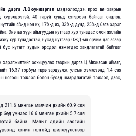
ийн дарга Л.Оюунжаргал
мэдээлэхдээ, ирэх өвөл–хаврын
 хүрэлцээтэй, 40 гаруй хувьд хэтэрсэн байгааг онцлов.
нутгийн 4%-д нэн их, 17%-д их, 33%-д дунд, 25%-д бага зэрэг
йна. Энэ өвөл зүүн аймгуудын нутгаар хур тунадас олон жилийн
 ахиу хур тунадастай, бусад нутгаар ОЖД-ын орчим цаг агаар
тэй бүс нутагт зудын эрсдэл нэмэгдэх хандлагатай байгааг
н хэрэгжилтийг зохицуулах газрын дарга Ц.Мөнхнасан аймаг,
ийт 16.37 тэрбум төгрөг зарцуулж, улсын хэмжээнд 1.4 сая
тонн ногоон тэжээл болон бусад шаардлагатай тэжээл, давс,
 211.6 мянган малчин өрхийн 60.9 сая
 бөгөөд үүнээс 16.6 мянган өрхийн 5.7 сая
төлөвтэй байна. Малыг эдийн засгийн
хүрээнд хонин толгойд шилжүүлснээр