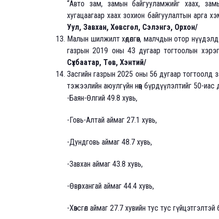
“Авто зам, замын байгууламжийг хаах, замы
хугацаагаар хаах зохион байгуулалтын арга х
Уул, Завхан, Хөвсгөл, Сэлэнгэ, Орхон/
Малын шилжилт хөдөлгөөн, малчдын отор нүүдэл
газрын 2019 оны 43 дугаар тогтоолын хэрэ
Сүхбаатар, Төв, Хэнтий/
Засгийн газрын 2025 оны 56 дугаар тогтоолд заа
тэжээлийн аюулгүйн нөөц бүрдүүлэлтийг 50-иас
-Баян-Өлгий 49.8 хувь,
-Говь-Алтай аймаг 27.1 хувь,
-Дундговь аймаг 48.7 хувь,
-Завхан аймаг 43.8 хувь,
-Өвөрхангай аймаг 44.4 хувь,
-Хөвсгөл аймаг 27.7 хувийн тус тус гүйцэтгэлтэй 