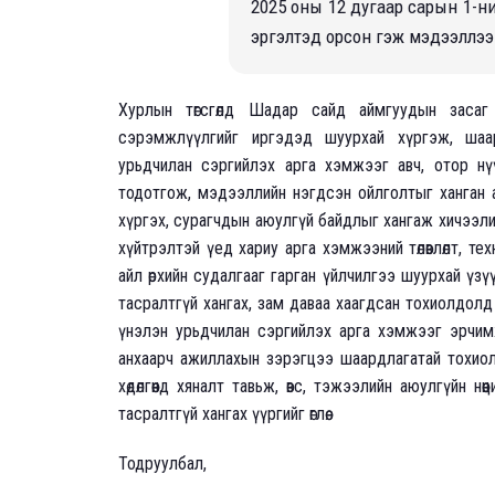
2025 оны 12 дугаар сарын 1-н
эргэлтэд орсон гэж мэдээллээ
Хурлын төгсгөлд Шадар сайд аймгуудын засаг
сэрэмжлүүлгийг иргэдэд шуурхай хүргэж, шаард
урьдчилан сэргийлэх арга хэмжээг авч, отор нү
тодотгож, мэдээллийн нэгдсэн ойлголтыг ханган 
хүргэх, сурагчдын аюулгүй байдлыг хангаж хичээлий
хүйтрэлтэй үед хариу арга хэмжээний төлөвлөлт, тех
айл өрхийн судалгааг гарган үйлчилгээ шуурхай үзү
тасралтгүй хангах, зам даваа хаагдсан тохиолдол
үнэлэн урьдчилан сэргийлэх арга хэмжээг эрчимжү
анхаарч ажиллахын зэрэгцээ шаардлагатай тохиол
хөдөлгөөнд хяналт тавьж, өвс, тэжээлийн аюулгүйн н
тасралтгүй хангах үүргийг өглөө.
Тодруулбал,