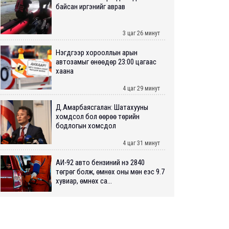
байсан иргэнийг аврав
3 цаг 26 минут
Нэгдүгээр хорооллын арын
автозамыг өнөөдөр 23:00 цагаас
хаана
4 цаг 29 минут
Д.Амарбаясгалан: Шатахууны
хомдсол бол өөрөө төрийн
бодлогын хомсдол
4 цаг 31 минут
АИ-92 авто бензиний үнэ 2840
төгрөг болж, өмнөх оны мөн үеэс 9.7
хувиар, өмнөх са...
4 цаг 36 минут
ШУУРХАЙ: Туул голд 13 настай
хүүхэд живж, эрэн хайх ажиллагаа