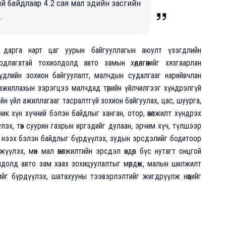
ий байдлаар 4.2 сая мал эдийн засгийн
.
 дарга нарт цаг уурын байгууллагын аюулт үзэгдлийн
лагатай тохиолдолд авто замын хөдөлгөөнийг хязгаарлан
үдлийн зохион байгуулалт, малчдын судалгааг нарийвчлан
ажиллахын зэрэгцээ малчдад төрийн үйлчилгээг хүндрэлгүй
н үйл ажиллагааг тасралтгүй зохион байгуулах, цас, шуурга,
ник хүн хүчний бэлэн байдлыг ханган, отор, өвөлжилт хүндрэх
үлэх, төв суурин газрын иргэдийг дулаан, эрчим хүч, түлшээр
д нээх бэлэн байдлыг бүрдүүлэх, зудын эрсдэлийг бодитоор
үлэх, мөн мал өвөлжилтийн эрсдэл өндөр бүс нутагт онцгой
долд авто зам хаах зохицуулалтыг мөрдөж, малын шилжилт
өөцийг бүрдүүлэх, шатахууны тээвэрлэлтийг жигдрүүлж нөөцийг