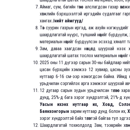
Аймаг, сум, багийн төвөөс алслагдсан газар өвөлж
хөгжлийн бэрхшээлтэй иргэдийн судалгааг гарг
хангах
/нийт аймгууд/
Төв суурин газрын иргэд, аж ахуйн нэгжүүдийг 
шаардлагатай нүүрс, түлшний нөөцийг бүрдүүлж,
материалын нөөцийг бүрдүүлсэн эсэхэд хяналт 
Зам, даваа хаагдсан нөхцөлд шуурхай нээх 
шаардлагатай шатах тослох материалын нөөцийг
2025 оны 11 дүгээр сарын 30-ны байдлаар нийт 
цасан бүрхцийн хэмжээ 12 хувиар, цасны зу
нутгаар 6-16 см-ээр нэмэгдсэн байна. Иймд 
урьдчилан сэргийлэх арга хэмжээг шуурхай ав
12 дугаар сарын зудын урьдчилсан төлөвөөс хар
дунд, 25%-д бага зэрэг хүндрэлтэй, 21%-д хүн
Увсын ихэнх нутгаар их, Ховд, Сэлэн
Баянхонгорын
зарим нутгаар дунд болон их,
Х
зэрэг хүндрэлтэй байх төлөвтэй байгаа тул эдг
Шаардлагатай тохиолдолд Зам, тээврийн хөг