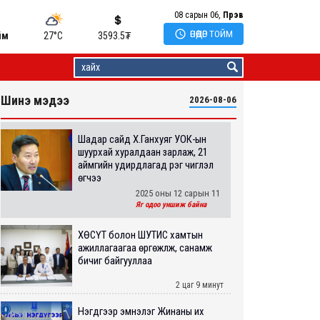
08 сарын 06,
Пүрэв

ӨНӨӨДӨР ТОЙМ
йм
27°C
3593.5
₮
Шинэ мэдээ
2026-08-06
Шадар сайд Х.Ганхуяг УОК-ын
шуурхай хуралдаан зарлаж, 21
аймгийн удирдлагад үүрэг чиглэл
өгчээ
2025 оны 12 сарын 11
Яг одоо уншиж байна
ХӨСҮТ болон ШУТИС хамтын
ажиллагаагаа өргөжүүлж, санамж
бичиг байгууллаа
2 цаг 9 минут
Нэгдүгээр эмнэлэг Жинаны их