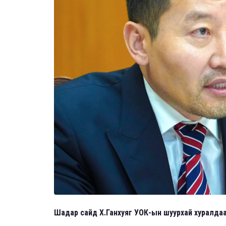
Шадар сайд Х.Ганхуяг УОК-ын шуурхай хуралдаан