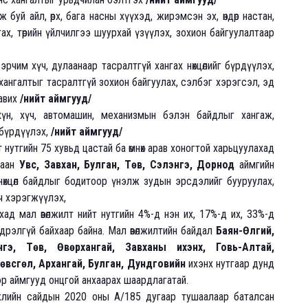
иж буй айл, өрх, бага насны хүүхэд, жирэмсэн эх, өндөр настан,
ах, төрийн үйлчилгээ шуурхай үзүүлэх, зохион байгуулалтаар
эрчим хүч, дулаанаар тасралтгүй хангах нөхцөлийг бүрдүүлэх,
 хангалтыг тасралтгүй зохион байгуулах, сэлбэг хэрэгсэл, эд
тавих
/нийт аймгууд/
хүн, хүч, автомашин, механизмын бэлэн байдлыг хангаж,
 бүрдүүлэх,
/нийт аймгууд/
нутгийн 75 хувьд цастай ба өмнөх арав хоногтой харьцуулахад
заан
Увс, Завхан, Булган, Төв, Сэлэнгэ, Дорнод
аймгийн
нөхцөл байдлыг бодитоор үнэлж зудын эрсдэлийг бууруулах,
ч хэрэгжүүлэх,
ахад мал өвөлжилт нийт нутгийн 4%-д нэн их, 17%-д их, 33%-д
дрэлгүй байхаар байна. Мал өвөлжилтийн байдал
Баян-Өлгий,
гэ, Төв, Өвөрхангай, Завханы ихэнх, Говь-Алтай,
өвсгөл, Архангай, Булган, Дундговийн
ихэнх нутгаар дунд
ээр аймгууд онцгой анхаарах шаардлагатай.
жлийн сайдын 2020 оны А/185 дугаар тушаалаар баталсан