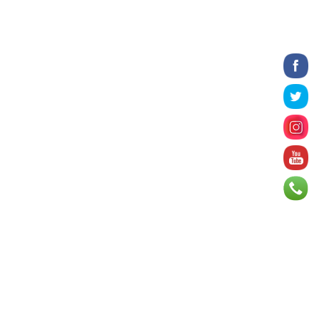
үргэлжилж байна
4 цаг 52 минут
Татварын өртэй шатахуун
импортлогч ААН-үүдийн дансыг
битүүмжлэхгүй
5 цаг 4 минут
Нийслэлийн цэцэрлэгийн цахим
бүртгэл энэ сарын 10-нд эхэлнэ
5 цаг 31 минут
Өнөр хороолол болон
Баянхошууны авто замын барилгын
ажлын нийт гүйцэтгэл 74.5 хув...
5 цаг 35 минут
Монгол-Алтай, Хөвсгөлийн
уулархаг нутаг, Дорнод-
Дарьгангын тал нутгаар дуу