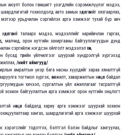
арын аюулт болон гамшигт үзэгдлийн сэрэмжлүүлэг мэдээ,
аардлагатай тохиолдолд авто замын хөдөлгөөнийг хязгаарлах,
эх мэтээр урьдчилан сэргийлэх арга хэмжээг тухай бүр авч
өдөлгөөний талаарх мэдээ, мэдээллийг нарийвчлан гаргах,
д, малчид, орон нутгийн захиргааны байгууллагуудын дунд
илан сэргийлж нэгдсэн ойлголт мэдээлэл өгөх,
 бусад төрийн үйлчилгээг шуурхай хүндрэлгүй хүргэхэд
ажиллах,
/нийт аймгууд/
лирлын амралтын үеэр бага насны хүүхдийг хараа хяналтгүй
ааруулга тогтмол хүргэх, өвөлжилт, хаваржилтын нөхцөл байдал
ргуулиудын хичээл, сургалтын үйл ажиллагааг тасралтгүй
ой зохион байгуулалтын арга хэмжээг орон нутгийн онцлогт
элтэй нөхцөл байдалд хариу арга хэмжээг шуурхай зохион
а зохицуулалтаар хангах, шаардлагатай арга хэмжээг шуурхай
к хэрэгслийг тодотгох, бэлтгэл бэлэн байдлыг хангуулах,
нс хангалтыг урьдчилан бэлтгэх
/нийт аймгууд/