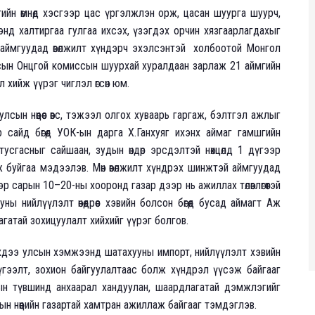
гийн өмнөд хэсгээр цас үргэлжлэн орж, цасан шуурга шуурч,
ээнд халтиргаа гулгаа ихсэх, үзэгдэх орчин хязгаарлагдахыг
 аймгуудад өвөлжилт хүндэрч эхэлсэнтэй холбоотой Монгол
Улсын Онцгой комиссын шуурхай хуралдаан зарлаж 21 аймгийн
хийж үүрэг чиглэл өгсөн юм.
сын нөөцөөс өвс, тэжээл олгох хуваарь гаргаж, бэлтгэл ажлыг
айд бөгөөд УОК-ын дарга Х.Ганхуяг ихэнх аймаг гамшгийн
тусгасныг сайшаан, зудын өндөр эрсдэлтэй нөхцөлд 1 дүгээр
 буйгаа мэдээлэв. Мөн өвөлжилт хүндрэх шинжтэй аймгуудад
гээр сарын 10–20-ны хооронд газар дээр нь ажиллах төлөвлөгөөтэй
ы нийлүүлэлт өнөөдрөөс хэвийн болсон бөгөөд бусад аймагт Аж
гатай зохицуулалт хийхийг үүрэг болгов.
ээ улсын хэмжээнд шатахууны импорт, нийлүүлэлт хэвийн
түгээлт, зохион байгуулалтаас болж хүндрэл үүсэж байгааг
н түвшинд анхаарал хандуулан, шаардлагатай дэмжлэгийг
ын нөөцийн газартай хамтран ажиллаж байгааг тэмдэглэв.