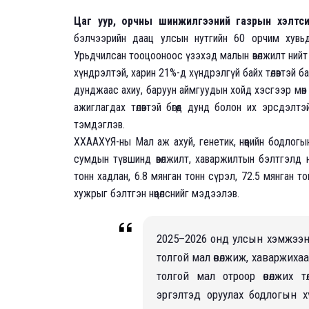
Цаг уур, орчны шинжилгээний газрын хэлтс
бэлчээрийн даац улсын нутгийн 60 орчим хувьд
Урьдчилсан тооцооноос үзэхэд малын өвөлжилт нийт 
хүндрэлтэй, харин 21%-д хүндрэлгүй байх төлөвтэй ба
дунджаас ахиу, баруун аймгуудын хойд хэсгээр мөн
ажиглагдах төлөвтэй бөгөөд дунд болон их эрсдэл
тэмдэглэв.
ХХААХҮЯ-ны Мал аж ахуй, генетик, нөөцийн бодлогы
сумдын түвшинд өвөлжилт, хаваржилтын бэлтгэлд н
тонн хадлан, 6.8 мянган тонн сүрэл, 72.5 мянган 
хужрыг бэлтгэн нөөцөлснийг мэдээлэв.
2025–2026 онд улсын хэмжээнд
толгой мал өвөлжиж, хаваржихаар
толгой мал отроор өвөлжих 
эргэлтэд оруулах бодлогын 