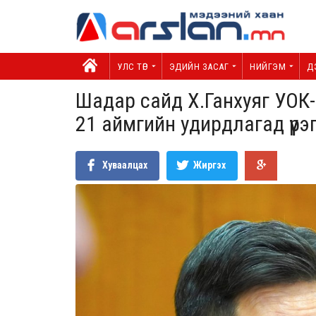
УЛС ТӨР
ЭДИЙН ЗАСАГ
НИЙГЭМ
Д
Шадар сайд Х.Ганхуяг УОК
21 аймгийн удирдлагад үүрэ
Хуваалцах
Жиргэх