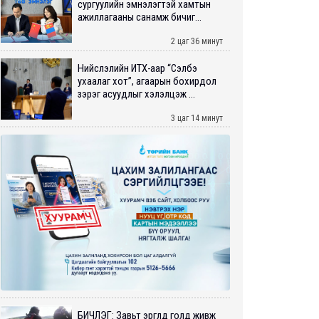
сургуулийн эмнэлэгтэй хамтын
ажиллагааны санамж бичиг...
2 цаг 36 минут
Нийслэлийн ИТХ-аар “Сэлбэ
ухаалаг хот”, агаарын бохирдол
зэрэг асуудлыг хэлэлцэж ...
3 цаг 14 минут
БИЧЛЭГ: Завьт эргүүлүүд голд живж