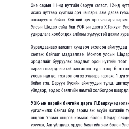
Энэ сарын 11-нд нутгийн баруун хагаст, 12-нд нут
ихэнх нутгаар хүйтний эрч чангарч, зам даваа гүв
анхааруулж байна. Хүйтний эрч эрс чангарч зарим
Улсын Шадар сайд бөгөөд УОК ын дарга Х.Ганхуяг 
удирдлага холбогдох албаны хүмүүстэй цахим хурал 
Хуралдаанаар өвөлжилт хүндэрч эхэлсэн аймгуудад ул
хангаж байгааг мэдээллээ. Монгол улсын Шадар с
эрсдэлийг бууруулах зардлыг орон нутгийн төсөвт 
сараас шаардлагатай хангалтыг хүргэхээр бэлтгэж
улсын нөөцөөс өвс, тэжээл олгох хуваарь гаргаж, 1 дү
байна гэв. Баруун бүсийн аймгуудын түлш, шатахуун
үйлдвэр, эрдэс баялгийн яамтай холбогдон шаардла
УОК-ын нарийн бичгийн дарга Л.Баярхүү
мэдээлэхд
үргэлжилж байгаа бөгөөд зарим аж ахуйн нэгжийн 
онцлон Улсын онцгой комисс болон Шадар сайды
үзүүлж, Аж үйлдвэр, эрдэс баялгийн яам болон Улс