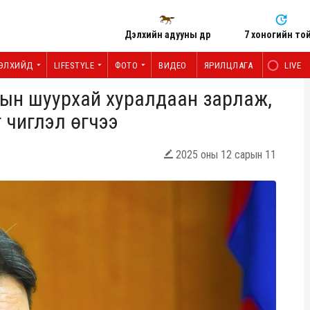
Дэлхийн адууны өдөр
7 хоногийн то
ЭЛХИЙД
LIFESTYLE
ФОТО
ВИДЕО
ЯРИЛЦЛАГА
LIVE
-ын шуурхай хуралдаан зарлаж,
г чиглэл өгчээ
2025 оны 12 сарын 11
