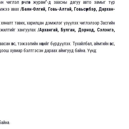
н чиглэл өөрчлөх журам”-д заасны дагуу авто замыг түр
эмжээ авах
/Баян-Өлгий, Говь-Алтай, Говьсүмбэр, Дархан-
д хяналт тавих, харилцан дэмжлэг үзүүлэх чиглэлээр Засгийн
гжилтийг хангуулах
/Архангай, Булган, Дорнод, Сэлэнгэ,
сан өвс, тэжээлийн нөөцийг бүрдүүлэх. Тухайлбал, аймгийн өвс,
 доош хувиар бэлтгэсэн дараах аймгууд байна. Үүнд:
байна.