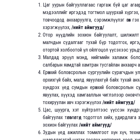
Цаг уурын байгууллагаас гаргаж буй цаг ага
мэдээллийг иргэдэд тогтмол шуурхай хүргэх, ш
товчоодод анхааруулга, сэрэмжлүүлэг өгөх г
хэрэгжүүлэх,
/нийт аймгууд/
Отор нүүдлийн зохион байгуулалт, шилжилт х
малчдын судалгааг тухай бүр тодотгох, иргэ
отортой холбоотой үл ойлгоцол үүсэхээс урьдч
Малдад эрүүл мэнд, нийгмийн халамж болон
салбарын яамдтай хамтран тусгайлан анхаарч 
Ерөнхий боловсролын сургуулийн сурагчдын у
орхихгүй байх, малд явуулахгүй байх тухай анх
хүндрэх үед сумдын ерөнхий боловсролын су
явуулах, хүүхэд хамгааллын чиглэлээр оновчт
тохируулан авч хэрэгжүүлэх
/нийт аймгууд/
Цас, шуурга, хэт хүйтрэлтээс үүссэн хүндр
байгуулах төлөвлөлтөд тодотгол хийх, удирдлаг
зохион байгуулах
/нийт аймгууд/
Зудын үед ажиллах томилгоот хүн хүч, техни
шаардлагатай шатах тослох материал, хоол, хү