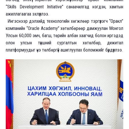
“Skills Development Initiative” санаачилгад нэгдэн, хамтын
ажиллагаагаа эхлүүллээ.
Ингэснээр дэлхийд технологийн хөгжлөөр тэргүүлэгч “Оракл”
компанийн “Oracle Academy” хөтөлбөрөөр дамжуулан Монгол
Улсын 60,000 эмч, багш, төрийн албан хаагчид болон иргэдэд
олон улсын түвшний сургалтын хөтөлбөр, дижитал
платформуудыг үнэ төлбөргүй ашиглуулах боломжийг бүрдүүллээ.