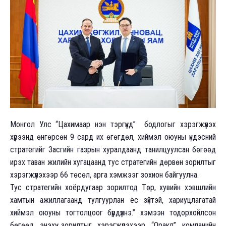
Монгол Улс “Цахимаар нэн тэргүүнд” бодлогыг хэрэгжүүлэх
хүрээнд өнгөрсөн 9 сард их өгөгдөл, хиймэл оюуны үндэсний
стратегийг Засгийн газрын хуралдаанд танилцуулсан бөгөөд
ирэх таван жилийн хугацаанд тус стратегийн дөрвөн зорилтыг
хэрэгжүүлэхээр 66 төсөл, арга хэмжээг зохион байгуулна.
Тус стратегийн хоёрдугаар зорилтод Төр, хувийн хэвшлийн
хамтын ажиллагаанд тулгуурлан ёс зүйтэй, хариуцлагатай
хиймэл оюуны тогтолцоог бүрдүүлнэ.” хэмээн тодорхойлсон
бөгөөд энэхүү зорилтыг хэрэгжүүлэхээр “Оракл” компанийн