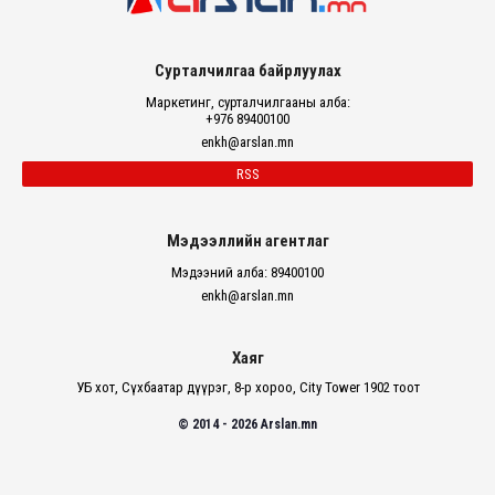
Сурталчилгаа байрлуулах
Маркетинг, сурталчилгааны алба:
+976 89400100
enkh@arslan.mn
RSS
Мэдээллийн агентлаг
Мэдээний алба: 89400100
enkh@arslan.mn
Хаяг
УБ хот, Сүхбаатар дүүрэг, 8-р хороо, City Tower 1902 тоот
© 2014 - 2026 Arslan.mn