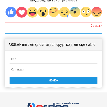
0
ЭМОЖИ
ARSLAN.mn сайтад сэтгэгдэл оруулахад анхаарах зүйлс