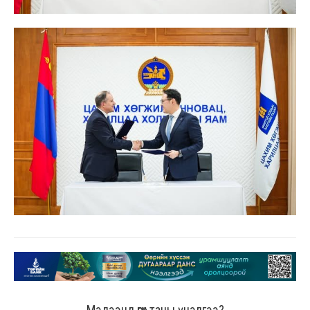
Мэдээнд өгөх таны үнэлгээ?