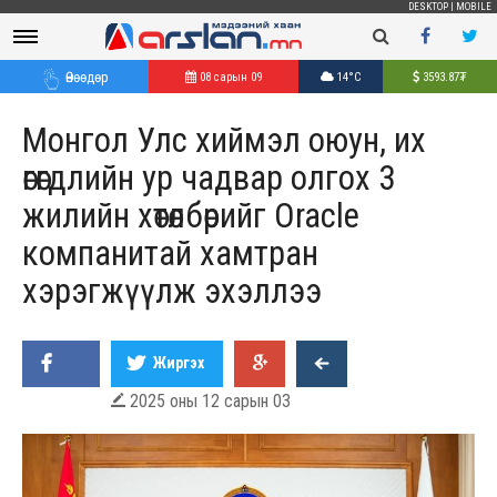
DESKTOP
|
MOBILE
Өнөөдөр
08 сарын 09
14°C
3593.87
₮
Монгол Улс хиймэл оюун, их
өгөгдлийн ур чадвар олгох 3
жилийн хөтөлбөрийг Oracle
компанитай хамтран
хэрэгжүүлж эхэллээ
Жиргэх
2025 оны 12 сарын 03
