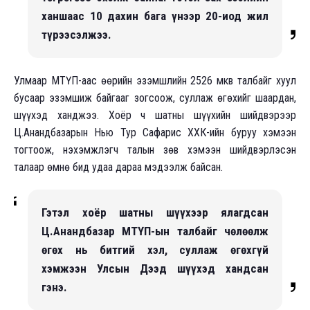
ханшаас 10 дахин бага үнээр 20-иод жил
түрээсэлжээ.
Улмаар МТҮП-аас өөрийн эзэмшлийн 2526 мкв талбайг хуул
бусаар эзэмшиж байгааг зогсоож, суллаж өгөхийг шаардан,
шүүхэд ханджээ. Хоёр ч шатны шүүхийн шийдвэрээр
Ц.Анандбазарын Нью Тур Сафарис ХХК-ийн буруу хэмээн
тогтоож, нэхэмжлэгч талын зөв хэмээн шийдвэрлэсэн
талаар өмнө бид удаа дараа мэдээлж байсан.
Гэтэл хоёр шатны шүүхээр ялагдсан
Ц.Анандбазар МТҮП-ын талбайг чөлөөлж
өгөх нь битгий хэл, суллаж өгөхгүй
хэмжээн Улсын Дээд шүүхэд хандсан
гэнэ.