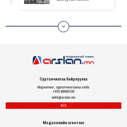

Сурталчилгаа байрлуулах
Маркетинг, сурталчилгааны алба:
+976 89400100
enkh@arslan.mn
RSS
Мэдээллийн агентлаг