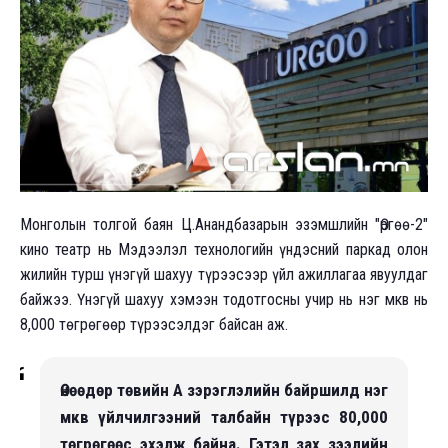
Монголын толгой баян Ц.Анандбазарын эзэмшлийн "Өргөө-2"
кино театр нь Мэдээлэл технологийн үндэсний паркад олон
жилийн турш үнэгүй шахуу түрээсээр үйл ажиллагаа явуулдаг
байжээ. Үнэгүй шахуу хэмээн тодотгосны учир нь нэг мкв нь
8,000 төгрөгөөр түрээсэлдэг байсан аж.
Өнөөдөр төвийн А зэрэглэлийн байршилд нэг
мкв үйлчилгээний талбайн түрээс 80,000
төгрөгөөс эхэлж байна. Гэтэл зах зээлийн