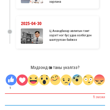
зарлана
2025-04-30
Ц.Анандбазар авлигын гэмт
хэрэгт нэг бус удаа холбогдон
шалгуулсан байжээ
Мэдээнд өгөх таны үнэлгээ?
1
1
ЭМОЖИ