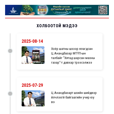
ХОЛБООТОЙ МЭДЭЭ
2025-08-14
Хоёр шатны шүүхээр ялагдсан
Ц.Анандбазар МТҮП-ын
талбайг “Хятад шарсан махны
газар“-т давхар түрээсэлжээ
2025-07-29
Ц.Анандбазарт шүүхийн шийдвэр
үйлчлэхгүй байгаагийн учир юу
вэ