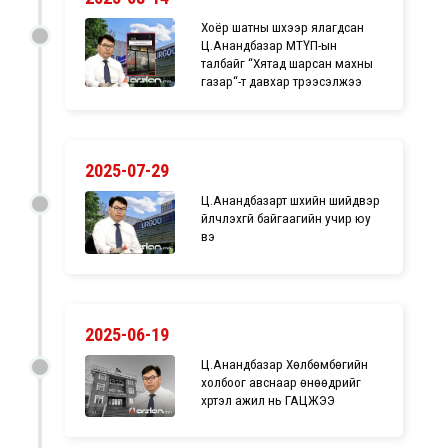
Хоёр шатны шүүхээр ялагдсан
Ц.Анандбазар МТҮП-ын
талбайг “Хятад шарсан махны
газар“-т давхар түрээсэлжээ
2025-07-29
Ц.Анандбазарт шүүхийн шийдвэр
үйлчлэхгүй байгаагийн учир юу
вэ
2025-06-19
Ц.Анандбазар Хөлбөмбөгийн
холбоог авснаар өнөөдрийг
хүртэл ажил нь ГАЦЖЭЭ