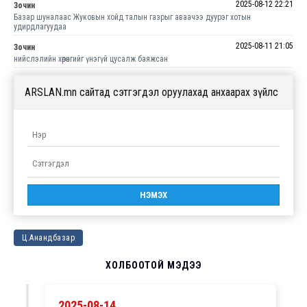
2025-08-12 22:21
Зочин
Базар шуналаас Жуковын хойд талын газрыг аваачээ дуурэг хотын
удирдлагуудаа
2025-08-11 21:05
Зочин
нийслэлийн хөрөнгийг үнэгүй цусалж баяжсан
ARSLAN.mn сайтад сэтгэгдэл оруулахад анхаарах зүйлс
Ц.Анандбазар
ХОЛБООТОЙ МЭДЭЭ
2025-08-14