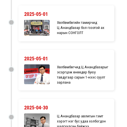
2025-05-01
Хөлбөмбөгийн тамирчид:
Ц.Анандбазар бол гүзээтэй ах
нарын СОНГОЛТ
2025-05-01
Хөлбөмбөгчид Ц.Анандбазарыг
эсэргүүцэж өнөөдөр буюу
тавдугаар сарын 1-нээс суулт
зарлана
2025-04-30
Ц.Анандбазар авлигын гэмт
хэрэгт нэг бус удаа холбогдон
шалгуулсан байжээ