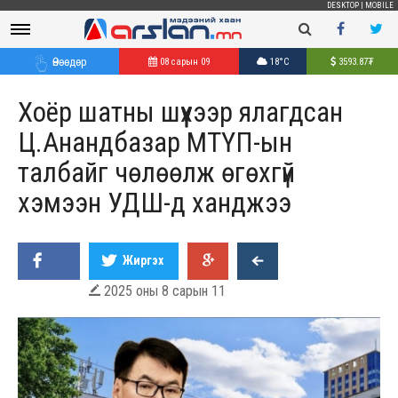
DESKTOP
|
MOBILE
Өнөөдөр
08 сарын 09
18°C
3593.87
₮
Хоёр шатны шүүхээр ялагдсан
Ц.Анандбазар МТҮП-ын
талбайг чөлөөлж өгөхгүй
хэмээн УДШ-д ханджээ
Жиргэх
2025 оны 8 сарын 11
