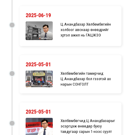
2025-06-19
Ц.Анандбазар Хөлбөмбөгийн
холбоог авснаар өнөөдрийг
хүртэл ажил нь ГАЦЖЭЭ
2025-05-01
Хөлбөмбөгийн тамирчид:
Ц.Анандбазар бол гүзээтэй ах
нарын СОНГОЛТ
2025-05-01
Хөлбөмбөгчид Ц.Анандбазарыг
эсэргүүцэж өнөөдөр буюу
тавдугаар сарын 1-нээс суулт