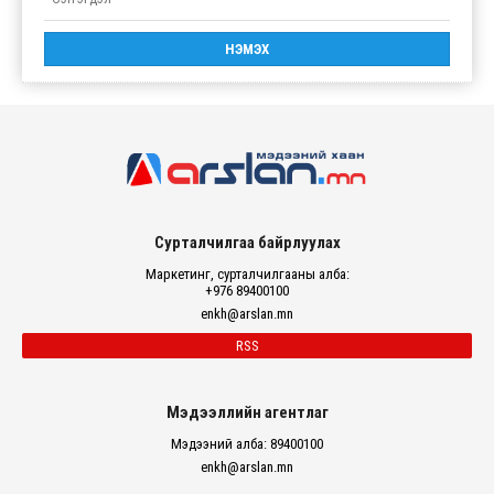
Сурталчилгаа байрлуулах
Маркетинг, сурталчилгааны алба:
+976 89400100
enkh@arslan.mn
RSS
Мэдээллийн агентлаг
Мэдээний алба: 89400100
enkh@arslan.mn