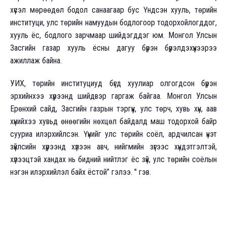
хүсэл мөрөөдөл бодол санаагаар бус Үндсэн хууль, төрийн
институци, улс төрийн намуудын бодлогоор тодорхойлогддог,
хууль ёс, бодлого зарчмаар шийдэгддэг юм. Монгол Улсын
Засгийн газар хууль ёсны дагуу бүрэн бүрэлдэхүүнээрээ
ажиллаж байна.
УИХ, төрийн институциуд бүгд хуулиар олгогдсон бүрэн
эрхийнхээ хүрээнд шийдвэр гаргаж байгаа. Монгол Улсын
Ерөнхий сайд, Засгийн газрын тэргүүн, улс төрч, хувь хүн, аав
хүнийхээ хувьд өнөөгийн нөхцөл байдалд маш тодорхой байр
сууриа илэрхийлсэн. Үүнийг улс төрийн соёл, ардчилсан үнэт
зүйлсийн хүрээнд хүлээн авч, нийгмийн зүгээс хүндэтгэлтэй,
хүлээцтэй хандах нь бидний нийтлэг ёс зүй, улс төрийн соёлын
нэгэн илэрхийлэл байх ёстой” гэлээ. " гэв.