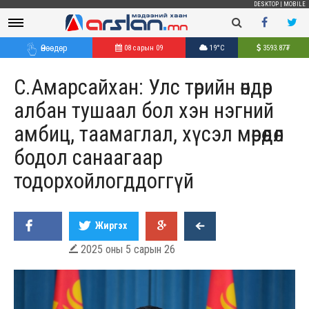
DESKTOP
|
MOBILE
Өнөөдөр
08 сарын 09
19°C
3593.87
₮
С.Амарсайхан: Улс төрийн өндөр
албан тушаал бол хэн нэгний
амбиц, таамаглал, хүсэл мөрөөдөл
бодол санаагаар
тодорхойлогддоггүй
Жиргэх
2025 оны 5 сарын 26
