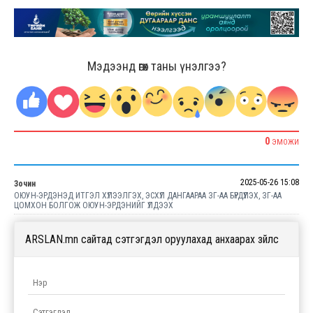
Мэдээнд өгөх таны үнэлгээ?
0
ЭМОЖИ
2025-05-26 15:08
Зочин
ОЮУН-ЭРДЭНЭД ИТГЭЛ ХҮЛЭЭЛГЭХ, ЭСХҮЛ ДАНГААРАА ЗГ-АА БҮРДҮҮЛЭХ, ЗГ-АА
ЦОМХОН БОЛГОЖ ОЮУН-ЭРДЭНИЙГ ҮЛДЭЭХ
ARSLAN.mn сайтад сэтгэгдэл оруулахад анхаарах зүйлс