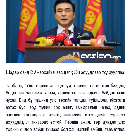
Шадар сайд С.Амарсайханаас цаг үеийн асуудлаар тодрууллаа.
Тэрбээр, "Улс төрийн энэ цаг үед төрийн тогтвортой байдал,
бодлогын залгамж халаа, хариуцлагын нэгдмэл байдал маш
чухал. Бид бүх түвшинд улс төрийн талцал, туйлшрал, үгүйсгэлд
автах бус, ард түмний эрх ашиг, амьдралын чанар, эдийн
засгийн тогтвортой өсөлт, нийгмийн итгэлцлийг сэргээх
асуудалд л анхаарах ёстой. Төрийн ажил, тэр дундаа улс
төрийн өндөр албан тушаал бол хэн нэгний амбиц, таамаглал,