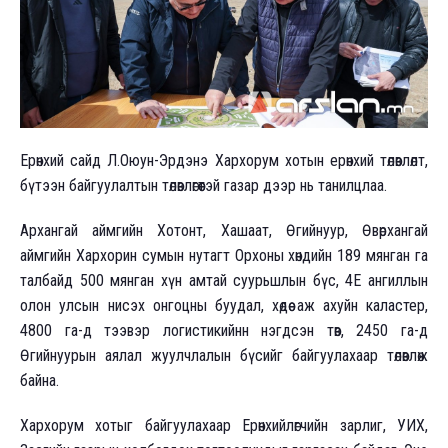
Ерөнхий сайд Л.Оюун-Эрдэнэ Хархорум хотын ерөнхий төлөвлөлт,
бүтээн байгуулалтын төлөвлөгөөтэй газар дээр нь танилцлаа.
Архангай аймгийн Хотонт, Хашаат, Өгийнуур, Өвөрхангай
аймгийн Хархорин сумын нутагт Орхоны хөндийн 189 мянган га
талбайд 500 мянган хүн амтай суурьшлын бүс, 4Е ангиллын
олон улсын нисэх онгоцны буудал, хөдөө аж ахуйн каластер,
4800 га-д тээвэр логистикийнн нэгдсэн төв, 2450 га-д
Өгийнуурын аялал жуулчлалын бүсийг байгуулахаар төлөвлөж
байна.
Хархорум хотыг байгуулахаар Ерөнхийлөгчийн зарлиг, УИХ,