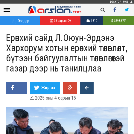
DESKTOP
|
MOBILE
Өнөөдөр
08 сарын 09
18°C
3593.87
₮
Ерөнхий сайд Л.Оюун-Эрдэнэ
Хархорум хотын ерөнхий төлөвлөлт,
бүтээн байгуулалтын төлөвлөгөөтэй
газар дээр нь танилцлаа
Жиргэх
2025 оны 4 сарын 15
