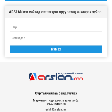
ARSLAN.mn сайтад сэтгэгдэл оруулахад анхаарах зүйлс
Сурталчилгаа байрлуулах
Маркетинг, сурталчилгааны алба:
+976 89400100
enkh@arslan.mn