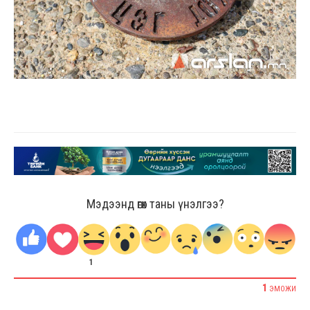
Мэдээнд өгөх таны үнэлгээ?
1
1
ЭМОЖИ