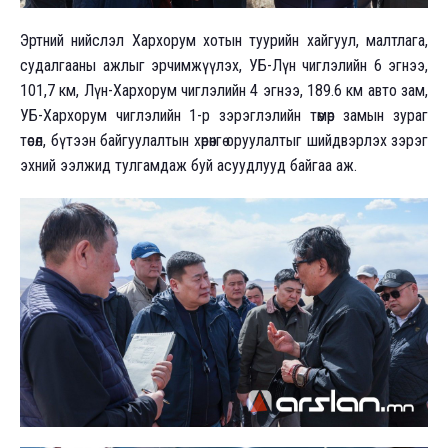
Эртний нийслэл Хархорум хотын туурийн хайгуул, малтлага,
судалгааны ажлыг эрчимжүүлэх, УБ-Лүн чиглэлийн 6 эгнээ,
101,7 км, Лүн-Хархорум чиглэлийн 4 эгнээ, 189.6 км авто зам,
УБ-Хархорум чиглэлийн 1-р зэрэглэлийн төмөр замын зураг
төсөл, бүтээн байгуулалтын хөрөнгө оруулалтыг шийдвэрлэх зэрэг
эхний ээлжид тулгамдаж буй асуудлууд байгаа аж.