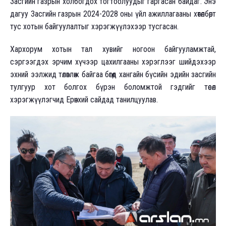
Засгийн газрын холбогдох тогтоолуудыг гаргасан байдаг. Энэ
дагуу Засгийн газрын 2024-2028 оны үйл ажиллагааны хөтөлбөрт
тус хотын байгуулалтыг хэрэгжүүлэхээр тусгасан.
Хархорум хотын тал хувийг ногоон байгууламжтай,
сэргээгдэх эрчим хүчээр цахилгааны хэрэглээг шийдэхээр
эхний ээлжид төлөвлөж байгаа бөгөөд хангайн бүсийн эдийн засгийн
тулгуур хот болгох бүрэн боломжтой гэдгийг төсөл
хэрэгжүүлэгчид Ерөнхий сайдад танилцуулав.